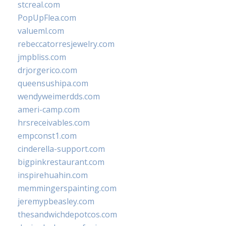
stcreal.com
PopUpFlea.com
valueml.com
rebeccatorresjewelry.com
jmpbliss.com
drjorgerico.com
queensushipa.com
wendyweimerdds.com
ameri-camp.com
hrsreceivables.com
empconst1.com
cinderella-support.com
bigpinkrestaurant.com
inspirehuahin.com
memmingerspainting.com
jeremypbeasley.com
thesandwichdepotcos.com