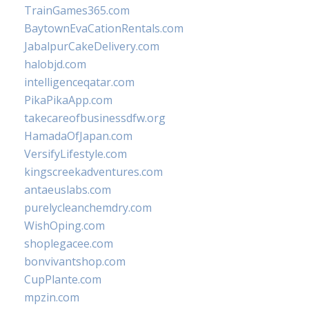
TrainGames365.com
BaytownEvaCationRentals.com
JabalpurCakeDelivery.com
halobjd.com
intelligenceqatar.com
PikaPikaApp.com
takecareofbusinessdfw.org
HamadaOfJapan.com
VersifyLifestyle.com
kingscreekadventures.com
antaeuslabs.com
purelycleanchemdry.com
WishOping.com
shoplegacee.com
bonvivantshop.com
CupPlante.com
mpzin.com