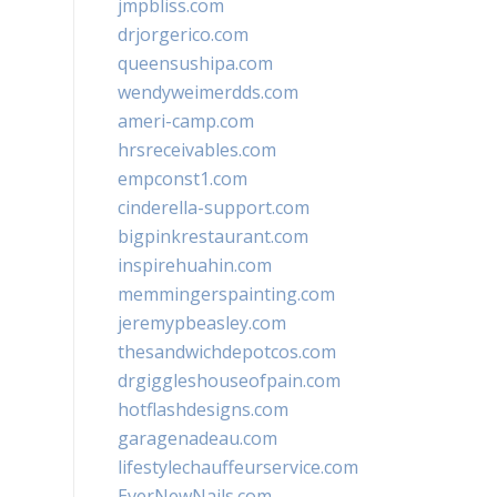
jmpbliss.com
drjorgerico.com
queensushipa.com
wendyweimerdds.com
ameri-camp.com
hrsreceivables.com
empconst1.com
cinderella-support.com
bigpinkrestaurant.com
inspirehuahin.com
memmingerspainting.com
jeremypbeasley.com
thesandwichdepotcos.com
drgiggleshouseofpain.com
hotflashdesigns.com
garagenadeau.com
lifestylechauffeurservice.com
EverNewNails.com