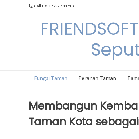
Skip
Call Us: +2782 444 YEAH
to
content
FRIENDSOFT
Sepu
Fungsi Taman
Peranan Taman
Tama
Membangun Kembali 
Taman Kota sebagai