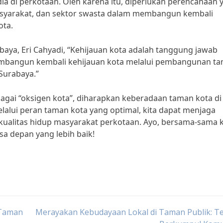
ia di perkotaan. Oleh karena itu, diperlukan perencanaan 
asyarakat, dan sektor swasta dalam membangun kembali
ota.
aya, Eri Cahyadi, “Kehijauan kota adalah tanggung jawab
embangun kembali kehijauan kota melalui pembangunan t
Surabaya.”
ai “oksigen kota”, diharapkan keberadaan taman kota di
elalui peran taman kota yang optimal, kita dapat menjaga
alitas hidup masyarakat perkotaan. Ayo, bersama-sama k
 depan yang lebih baik!
 Taman
Merayakan Kebudayaan Lokal di Taman Publik: T