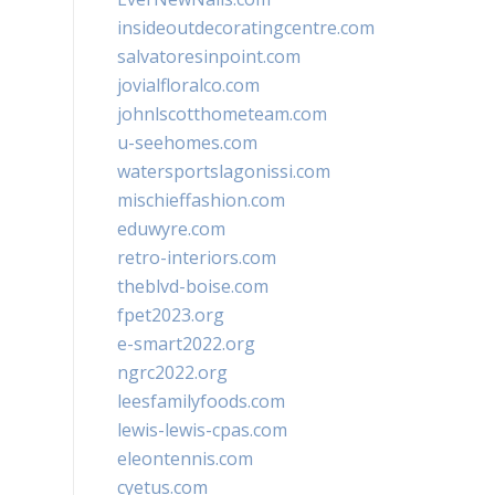
insideoutdecoratingcentre.com
salvatoresinpoint.com
jovialfloralco.com
johnlscotthometeam.com
u-seehomes.com
watersportslagonissi.com
mischieffashion.com
eduwyre.com
retro-interiors.com
theblvd-boise.com
fpet2023.org
e-smart2022.org
ngrc2022.org
leesfamilyfoods.com
lewis-lewis-cpas.com
eleontennis.com
cyetus.com