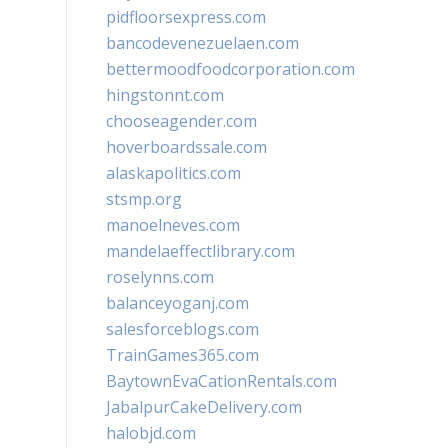
pidfloorsexpress.com
bancodevenezuelaen.com
bettermoodfoodcorporation.com
hingstonnt.com
chooseagender.com
hoverboardssale.com
alaskapolitics.com
stsmp.org
manoelneves.com
mandelaeffectlibrary.com
roselynns.com
balanceyoganj.com
salesforceblogs.com
TrainGames365.com
BaytownEvaCationRentals.com
JabalpurCakeDelivery.com
halobjd.com