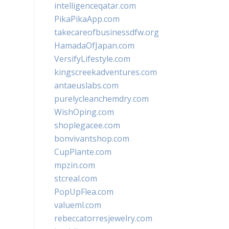
intelligenceqatar.com
PikaPikaApp.com
takecareofbusinessdfw.org
HamadaOfJapan.com
VersifyLifestyle.com
kingscreekadventures.com
antaeuslabs.com
purelycleanchemdry.com
WishOping.com
shoplegacee.com
bonvivantshop.com
CupPlante.com
mpzin.com
stcreal.com
PopUpFlea.com
valueml.com
rebeccatorresjewelry.com