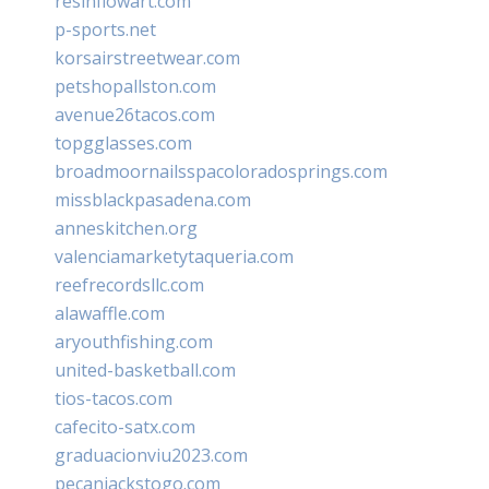
resinflowart.com
p-sports.net
korsairstreetwear.com
petshopallston.com
avenue26tacos.com
topgglasses.com
broadmoornailsspacoloradosprings.com
missblackpasadena.com
anneskitchen.org
valenciamarketytaqueria.com
reefrecordsllc.com
alawaffle.com
aryouthfishing.com
united-basketball.com
tios-tacos.com
cafecito-satx.com
graduacionviu2023.com
pecanjackstogo.com