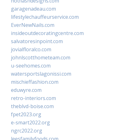
hotflashdesigns.com
garagenadeau.com
lifestylechauffeurservice.com
EverNewNails.com
insideoutdecoratingcentre.com
salvatoresinpoint.com
jovialfloralco.com
johnlscotthometeam.com
u-seehomes.com
watersportslagonissi.com
mischieffashion.com
eduwyre.com
retro-interiors.com
theblvd-boise.com
fpet2023.org
e-smart2022.org
ngrc2022.org
leesfamilyfoods.com