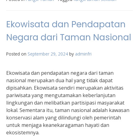
Ekowisata dan Pendapatan
Negara dari Taman Nasional
Posted on
September 29, 2024
by
adminfri
Ekowisata dan pendapatan negara dari taman
nasional merupakan dua hal yang tidak dapat
dipisahkan. Ekowisata sendiri merupakan aktivitas
pariwisata yang mengutamakan keberlanjutan
lingkungan dan melibatkan partisipasi masyarakat
lokal. Sementara itu, taman nasional adalah kawasan
konservasi alam yang dilindungi oleh pemerintah
untuk menjaga keanekaragaman hayati dan
ekosistemnya.