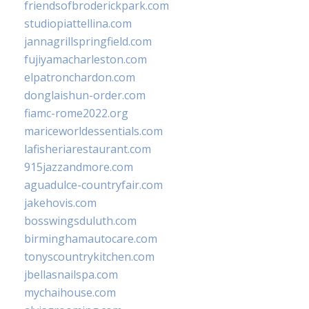
friendsofbroderickpark.com
studiopiattellina.com
jannagrillspringfield.com
fujiyamacharleston.com
elpatronchardon.com
donglaishun-order.com
fiamc-rome2022.org
mariceworldessentials.com
lafisheriarestaurant.com
915jazzandmore.com
aguadulce-countryfair.com
jakehovis.com
bosswingsduluth.com
birminghamautocare.com
tonyscountrykitchen.com
jbellasnailspa.com
mychaihouse.com