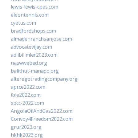
lewis-lewis-cpas.com
eleontennis.com
cyetus.com
bradfordshops.com
almadenranchsanjose.com
advocatevijay.com
adlibilimler2023.com
naswwebed.org
balithut-manado.org
alteregotradingcompany.org
aprce2022.com
ibie2022.com
sbcc-2022.com
AngolaOilAndGas2022.com
Convoy4Freedom2022.com
grur2023.org
hkhk2023.org