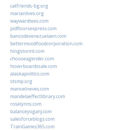
catfriends-bg.org
marianlives.org
waywardtees.com
pidfloorsexpress.com
bancodevenezuelaen.com
bettermoodfoodcorporation.com
hingstonnt.com
chooseagender.com
hoverboardssale.com
alaskapolitics.com
stsmp.org
manoelneves.com
mandelaeffectlibrary.com
roselynns.com
balanceyoganj.com
salesforceblogs.com
TrainGames365.com