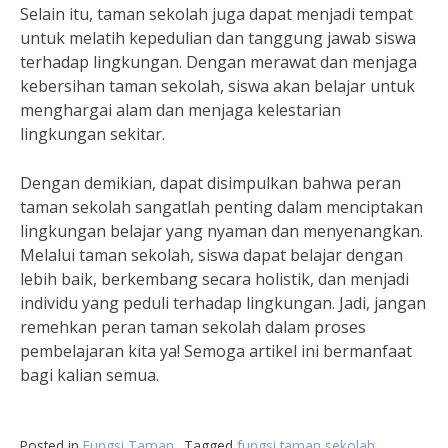
Selain itu, taman sekolah juga dapat menjadi tempat
untuk melatih kepedulian dan tanggung jawab siswa
terhadap lingkungan. Dengan merawat dan menjaga
kebersihan taman sekolah, siswa akan belajar untuk
menghargai alam dan menjaga kelestarian
lingkungan sekitar.
Dengan demikian, dapat disimpulkan bahwa peran
taman sekolah sangatlah penting dalam menciptakan
lingkungan belajar yang nyaman dan menyenangkan.
Melalui taman sekolah, siswa dapat belajar dengan
lebih baik, berkembang secara holistik, dan menjadi
individu yang peduli terhadap lingkungan. Jadi, jangan
remehkan peran taman sekolah dalam proses
pembelajaran kita ya! Semoga artikel ini bermanfaat
bagi kalian semua.
Posted in
Fungsi Taman
Tagged
fungsi taman sekolah