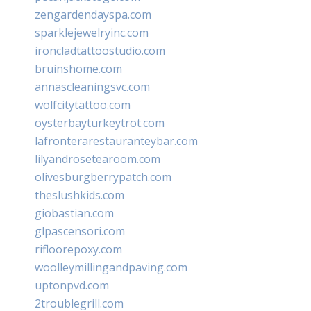
zengardendayspa.com
sparklejewelryinc.com
ironcladtattoostudio.com
bruinshome.com
annascleaningsvc.com
wolfcitytattoo.com
oysterbayturkeytrot.com
lafronterarestauranteybar.com
lilyandrosetearoom.com
olivesburgberrypatch.com
theslushkids.com
giobastian.com
glpascensori.com
rifloorepoxy.com
woolleymillingandpaving.com
uptonpvd.com
2troublegrill.com