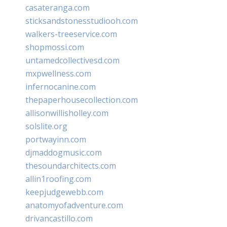
casateranga.com
sticksandstonesstudiooh.com
walkers-treeservice.com
shopmossi.com
untamedcollectivesd.com
mxpwellness.com
infernocanine.com
thepaperhousecollection.com
allisonwillisholley.com
solslite.org
portwayinn.com
djmaddogmusic.com
thesoundarchitects.com
allin1roofing.com
keepjudgewebb.com
anatomyofadventure.com
drivancastillo.com