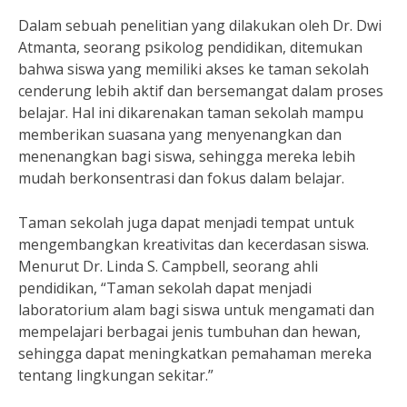
Dalam sebuah penelitian yang dilakukan oleh Dr. Dwi
Atmanta, seorang psikolog pendidikan, ditemukan
bahwa siswa yang memiliki akses ke taman sekolah
cenderung lebih aktif dan bersemangat dalam proses
belajar. Hal ini dikarenakan taman sekolah mampu
memberikan suasana yang menyenangkan dan
menenangkan bagi siswa, sehingga mereka lebih
mudah berkonsentrasi dan fokus dalam belajar.
Taman sekolah juga dapat menjadi tempat untuk
mengembangkan kreativitas dan kecerdasan siswa.
Menurut Dr. Linda S. Campbell, seorang ahli
pendidikan, “Taman sekolah dapat menjadi
laboratorium alam bagi siswa untuk mengamati dan
mempelajari berbagai jenis tumbuhan dan hewan,
sehingga dapat meningkatkan pemahaman mereka
tentang lingkungan sekitar.”