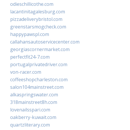
odieschillicothe.com
lacantinitagalesburg.com
pizzadeliverybristol.com
greenstarsmogcheck.com
happypawspl.com
callahansautoservicecenter.com
georgiascornermarket.com
perfectfit24-7.com
portugalprivatedriver.com
von-racer.com
coffeeshopcharleston.com
salon104mainstreet.com
alkaspringswater.com
318mainstreet8h.com
lovenailsspari.com
oakberry-kuwait.com
quartzliterary.com