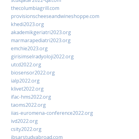
scdlqatar2022-qa.com
thecolumbiagrill.com
provisionscheeseandwineshoppe.com
khedi2023.org
akademikgeriatri2023.org
marmarapediatri2023.org
emchie2023.org
girisimselradyoloji2022.org
utcd2022.org
biosensor2022.org
ialp2022.org
klivet2022.org
ifac-hms2022.org
taoms2022.org
iias-euromena-conference2022.org
ivd2022.org
csity2022.org
ibsarstudyabroad.com