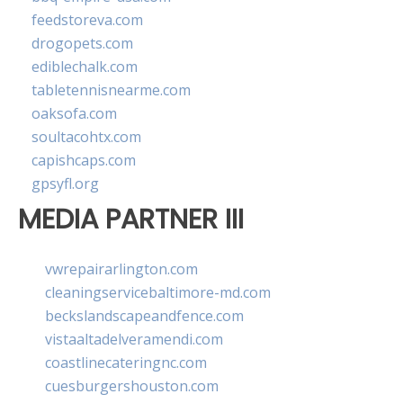
feedstoreva.com
drogopets.com
ediblechalk.com
tabletennisnearme.com
oaksofa.com
soultacohtx.com
capishcaps.com
gpsyfl.org
MEDIA PARTNER III
vwrepairarlington.com
cleaningservicebaltimore-md.com
beckslandscapeandfence.com
vistaaltadelveramendi.com
coastlinecateringnc.com
cuesburgershouston.com