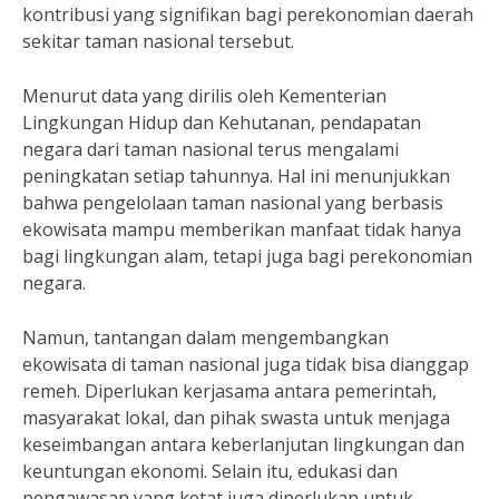
kontribusi yang signifikan bagi perekonomian daerah
sekitar taman nasional tersebut.
Menurut data yang dirilis oleh Kementerian
Lingkungan Hidup dan Kehutanan, pendapatan
negara dari taman nasional terus mengalami
peningkatan setiap tahunnya. Hal ini menunjukkan
bahwa pengelolaan taman nasional yang berbasis
ekowisata mampu memberikan manfaat tidak hanya
bagi lingkungan alam, tetapi juga bagi perekonomian
negara.
Namun, tantangan dalam mengembangkan
ekowisata di taman nasional juga tidak bisa dianggap
remeh. Diperlukan kerjasama antara pemerintah,
masyarakat lokal, dan pihak swasta untuk menjaga
keseimbangan antara keberlanjutan lingkungan dan
keuntungan ekonomi. Selain itu, edukasi dan
pengawasan yang ketat juga diperlukan untuk