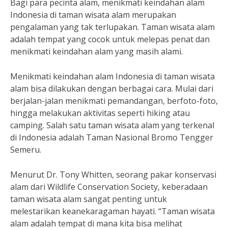
Bagi para pecinta alam, menikmati keindahan alam
Indonesia di taman wisata alam merupakan
pengalaman yang tak terlupakan. Taman wisata alam
adalah tempat yang cocok untuk melepas penat dan
menikmati keindahan alam yang masih alami.
Menikmati keindahan alam Indonesia di taman wisata
alam bisa dilakukan dengan berbagai cara. Mulai dari
berjalan-jalan menikmati pemandangan, berfoto-foto,
hingga melakukan aktivitas seperti hiking atau
camping. Salah satu taman wisata alam yang terkenal
di Indonesia adalah Taman Nasional Bromo Tengger
Semeru.
Menurut Dr. Tony Whitten, seorang pakar konservasi
alam dari Wildlife Conservation Society, keberadaan
taman wisata alam sangat penting untuk
melestarikan keanekaragaman hayati. “Taman wisata
alam adalah tempat di mana kita bisa melihat