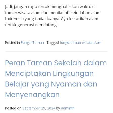
Jadi, jangan ragu untuk menghabiskan waktu di
taman wisata alam dan menikmati keindahan alam
Indonesia yang tiada duanya. Ayo lestarikan alam
untuk generasi mendatang!
Posted in
Fungsi Taman
Tagged
fungsi taman wisata alam
Peran Taman Sekolah dalam
Menciptakan Lingkungan
Belajar yang Nyaman dan
Menyenangkan
Posted on
September 29, 2024
by
adminfri