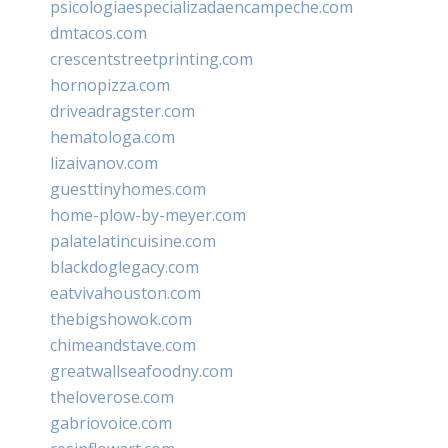
psicologiaespecializadaencampeche.com
dmtacos.com
crescentstreetprinting.com
hornopizza.com
driveadragster.com
hematologa.com
lizaivanov.com
guesttinyhomes.com
home-plow-by-meyer.com
palatelatincuisine.com
blackdoglegacy.com
eatvivahouston.com
thebigshowok.com
chimeandstave.com
greatwallseafoodny.com
theloverose.com
gabriovoice.com