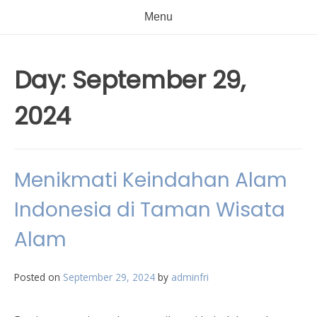
Menu
Day:
September 29,
2024
Menikmati Keindahan Alam
Indonesia di Taman Wisata
Alam
Posted on
September 29, 2024
by
adminfri