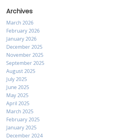
Archives
March 2026
February 2026
January 2026
December 2025
November 2025
September 2025
August 2025
July 2025
June 2025
May 2025
April 2025
March 2025
February 2025
January 2025
December 2024