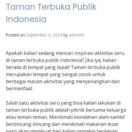
Taman Terbuka Publik
Indonesia
Posted on
September 4, 2024
by
adminfri
Apakah kalian sedang mencari inspirasi aktivitas seru
di taman terbuka publik Indonesia? Jika iya, kalian
berada di tempat yang tepat! Taman terbuka publik
merupakan tempat yang sangat cocok untuk
berbagai macam aktivitas yang menyenangkan dan
bermanfaat.
Salah satu aktivitas seru yang bisa kalian lakukan di
taman terbuka publik adalah piknik bersama keluarga
atau teman-teman. Menikmati keindahan alam sambil
berbincang-bincang dan menikmati makanan lezat
pasti akan membuat hari kalian semakin berkesan.