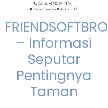
Skip
Call Us: +2782 444 YEAH
to
Cape Town, South Africa
content
FRIENDSOFTBRO
– Informasi
Seputar
Pentingnya
Taman