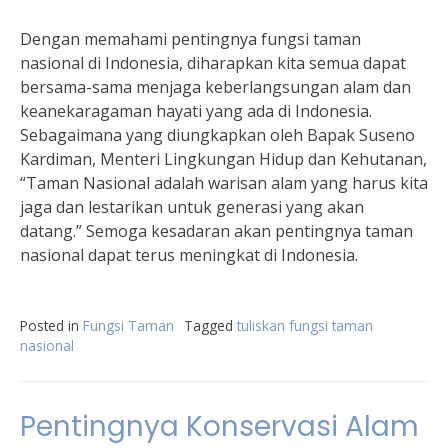
Dengan memahami pentingnya fungsi taman
nasional di Indonesia, diharapkan kita semua dapat
bersama-sama menjaga keberlangsungan alam dan
keanekaragaman hayati yang ada di Indonesia.
Sebagaimana yang diungkapkan oleh Bapak Suseno
Kardiman, Menteri Lingkungan Hidup dan Kehutanan,
“Taman Nasional adalah warisan alam yang harus kita
jaga dan lestarikan untuk generasi yang akan
datang.” Semoga kesadaran akan pentingnya taman
nasional dapat terus meningkat di Indonesia.
Posted in
Fungsi Taman
Tagged
tuliskan fungsi taman
nasional
Pentingnya Konservasi Alam