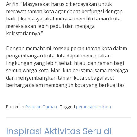
Arifin, “Masyarakat harus diberdayakan untuk
merawat taman kota agar dapat berfungsi dengan
baik. Jika masyarakat merasa memiliki taman kota,
mereka akan lebih peduli dan menjaga
kelestariannya.”
Dengan memahami konsep peran taman kota dalam
pengembangan kota, kita dapat menciptakan
lingkungan yang lebih sehat, hijau, dan ramah bagi
semua warga kota. Mari kita bersama-sama menjaga
dan mengembangkan taman kota sebagai aset
berharga dalam membangun kota yang berkualitas.
Posted in
Peranan Taman
Tagged
peran taman kota
Inspirasi Aktivitas Seru di