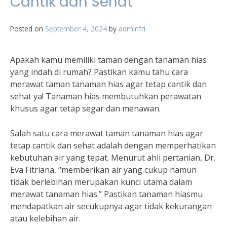
Cantik dan Sehat
Posted on
September 4, 2024
by
adminfri
Apakah kamu memiliki taman dengan tanaman hias
yang indah di rumah? Pastikan kamu tahu cara
merawat taman tanaman hias agar tetap cantik dan
sehat ya! Tanaman hias membutuhkan perawatan
khusus agar tetap segar dan menawan.
Salah satu cara merawat taman tanaman hias agar
tetap cantik dan sehat adalah dengan memperhatikan
kebutuhan air yang tepat. Menurut ahli pertanian, Dr.
Eva Fitriana, “memberikan air yang cukup namun
tidak berlebihan merupakan kunci utama dalam
merawat tanaman hias.” Pastikan tanaman hiasmu
mendapatkan air secukupnya agar tidak kekurangan
atau kelebihan air.