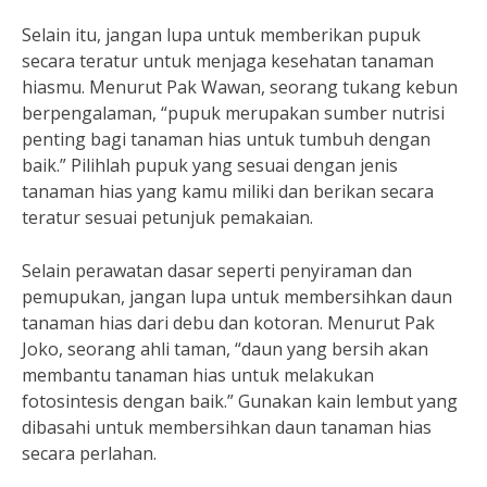
Selain itu, jangan lupa untuk memberikan pupuk
secara teratur untuk menjaga kesehatan tanaman
hiasmu. Menurut Pak Wawan, seorang tukang kebun
berpengalaman, “pupuk merupakan sumber nutrisi
penting bagi tanaman hias untuk tumbuh dengan
baik.” Pilihlah pupuk yang sesuai dengan jenis
tanaman hias yang kamu miliki dan berikan secara
teratur sesuai petunjuk pemakaian.
Selain perawatan dasar seperti penyiraman dan
pemupukan, jangan lupa untuk membersihkan daun
tanaman hias dari debu dan kotoran. Menurut Pak
Joko, seorang ahli taman, “daun yang bersih akan
membantu tanaman hias untuk melakukan
fotosintesis dengan baik.” Gunakan kain lembut yang
dibasahi untuk membersihkan daun tanaman hias
secara perlahan.