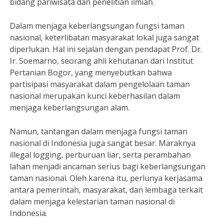
bidang pariwisata dan penelitian ilmiah.
Dalam menjaga keberlangsungan fungsi taman
nasional, keterlibatan masyarakat lokal juga sangat
diperlukan. Hal ini sejalan dengan pendapat Prof. Dr.
Ir. Soemarno, seorang ahli kehutanan dari Institut
Pertanian Bogor, yang menyebutkan bahwa
partisipasi masyarakat dalam pengelolaan taman
nasional merupakan kunci keberhasilan dalam
menjaga keberlangsungan alam.
Namun, tantangan dalam menjaga fungsi taman
nasional di Indonesia juga sangat besar. Maraknya
illegal logging, perburuan liar, serta perambahan
lahan menjadi ancaman serius bagi keberlangsungan
taman nasional. Oleh karena itu, perlunya kerjasama
antara pemerintah, masyarakat, dan lembaga terkait
dalam menjaga kelestarian taman nasional di
Indonesia.