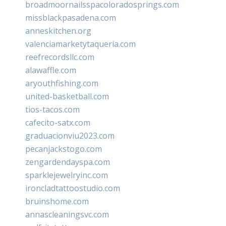
broadmoornailsspacoloradosprings.com
missblackpasadena.com
anneskitchen.org
valenciamarketytaqueria.com
reefrecordsllc.com
alawaffle.com
aryouthfishing.com
united-basketball.com
tios-tacos.com
cafecito-satx.com
graduacionviu2023.com
pecanjackstogo.com
zengardendayspa.com
sparklejewelryinc.com
ironcladtattoostudio.com
bruinshome.com
annascleaningsvc.com