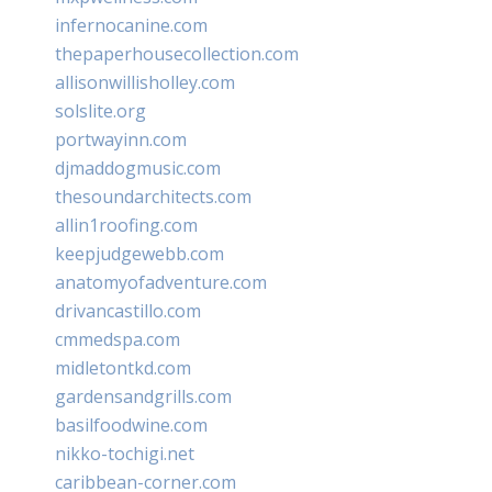
infernocanine.com
thepaperhousecollection.com
allisonwillisholley.com
solslite.org
portwayinn.com
djmaddogmusic.com
thesoundarchitects.com
allin1roofing.com
keepjudgewebb.com
anatomyofadventure.com
drivancastillo.com
cmmedspa.com
midletontkd.com
gardensandgrills.com
basilfoodwine.com
nikko-tochigi.net
caribbean-corner.com