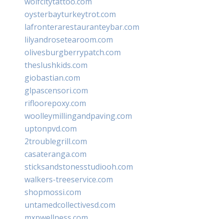
wolfcitytattoo.com
oysterbayturkeytrot.com
lafronterarestauranteybar.com
lilyandrosetearoom.com
olivesburgberrypatch.com
theslushkids.com
giobastian.com
glpascensori.com
rifloorepoxy.com
woolleymillingandpaving.com
uptonpvd.com
2troublegrill.com
casateranga.com
sticksandstonesstudiooh.com
walkers-treeservice.com
shopmossi.com
untamedcollectivesd.com
mxpwellness.com