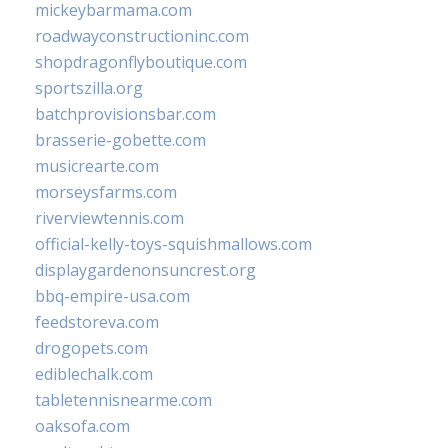
mickeybarmama.com
roadwayconstructioninc.com
shopdragonflyboutique.com
sportszilla.org
batchprovisionsbar.com
brasserie-gobette.com
musicrearte.com
morseysfarms.com
riverviewtennis.com
official-kelly-toys-squishmallows.com
displaygardenonsuncrest.org
bbq-empire-usa.com
feedstoreva.com
drogopets.com
ediblechalk.com
tabletennisnearme.com
oaksofa.com