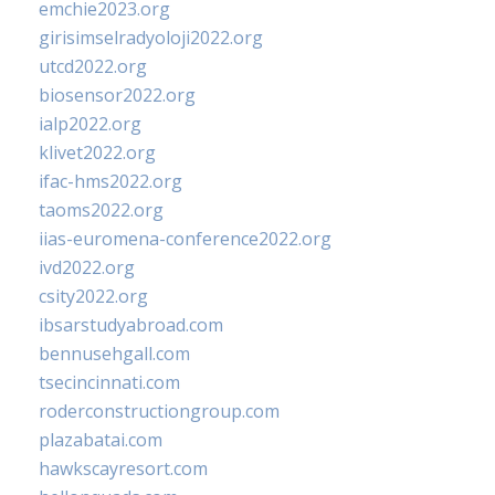
emchie2023.org
girisimselradyoloji2022.org
utcd2022.org
biosensor2022.org
ialp2022.org
klivet2022.org
ifac-hms2022.org
taoms2022.org
iias-euromena-conference2022.org
ivd2022.org
csity2022.org
ibsarstudyabroad.com
bennusehgall.com
tsecincinnati.com
roderconstructiongroup.com
plazabatai.com
hawkscayresort.com