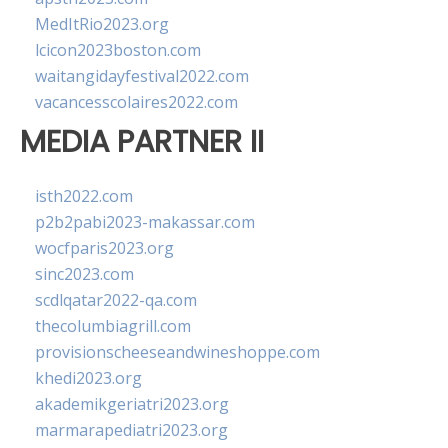
MedItRio2023.org
lcicon2023boston.com
waitangidayfestival2022.com
vacancesscolaires2022.com
MEDIA PARTNER II
isth2022.com
p2b2pabi2023-makassar.com
wocfparis2023.org
sinc2023.com
scdlqatar2022-qa.com
thecolumbiagrill.com
provisionscheeseandwineshoppe.com
khedi2023.org
akademikgeriatri2023.org
marmarapediatri2023.org