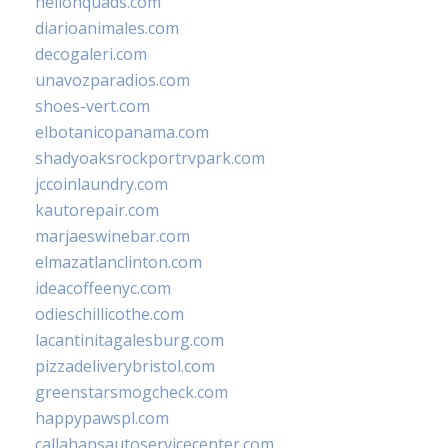
hellonquads.com
diarioanimales.com
decogaleri.com
unavozparadios.com
shoes-vert.com
elbotanicopanama.com
shadyoaksrockportrvpark.com
jccoinlaundry.com
kautorepair.com
marjaeswinebar.com
elmazatlanclinton.com
ideacoffeenyc.com
odieschillicothe.com
lacantinitagalesburg.com
pizzadeliverybristol.com
greenstarsmogcheck.com
happypawspl.com
callahansautoservicecenter.com