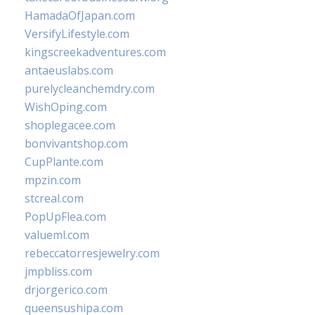
HamadaOfJapan.com
VersifyLifestyle.com
kingscreekadventures.com
antaeuslabs.com
purelycleanchemdry.com
WishOping.com
shoplegacee.com
bonvivantshop.com
CupPlante.com
mpzin.com
stcreal.com
PopUpFlea.com
valueml.com
rebeccatorresjewelry.com
jmpbliss.com
drjorgerico.com
queensushipa.com