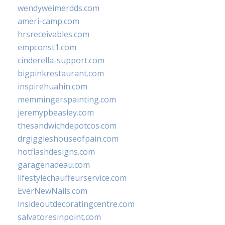
wendyweimerdds.com
ameri-camp.com
hrsreceivables.com
empconst1.com
cinderella-support.com
bigpinkrestaurant.com
inspirehuahin.com
memmingerspainting.com
jeremypbeasley.com
thesandwichdepotcos.com
drgiggleshouseofpain.com
hotflashdesigns.com
garagenadeau.com
lifestylechauffeurservice.com
EverNewNails.com
insideoutdecoratingcentre.com
salvatoresinpoint.com