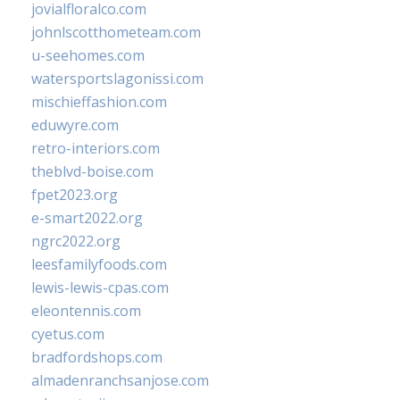
jovialfloralco.com
johnlscotthometeam.com
u-seehomes.com
watersportslagonissi.com
mischieffashion.com
eduwyre.com
retro-interiors.com
theblvd-boise.com
fpet2023.org
e-smart2022.org
ngrc2022.org
leesfamilyfoods.com
lewis-lewis-cpas.com
eleontennis.com
cyetus.com
bradfordshops.com
almadenranchsanjose.com