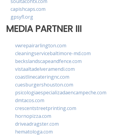
soultacohtx.com
capishcaps.com
gpsyfl.org
MEDIA PARTNER III
vwrepairarlington.com
cleaningservicebaltimore-md.com
beckslandscapeandfence.com
vistaaltadelveramendi.com
coastlinecateringnc.com
cuesburgershouston.com
psicologiaespecializadaencampeche.com
dmtacos.com
crescentstreetprinting.com
hornopizza.com
driveadragster.com
hematologa.com