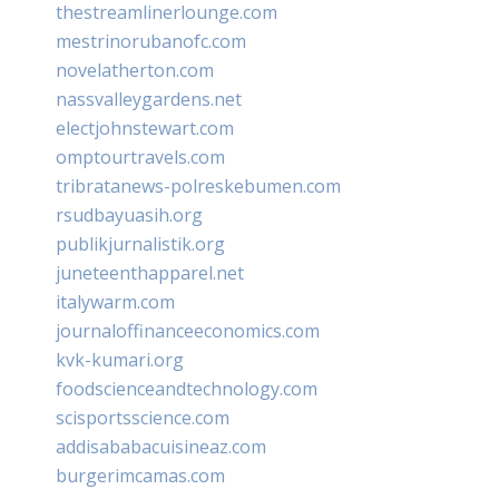
thestreamlinerlounge.com
mestrinorubanofc.com
novelatherton.com
nassvalleygardens.net
electjohnstewart.com
omptourtravels.com
tribratanews-polreskebumen.com
rsudbayuasih.org
publikjurnalistik.org
juneteenthapparel.net
italywarm.com
journaloffinanceeconomics.com
kvk-kumari.org
foodscienceandtechnology.com
scisportsscience.com
addisababacuisineaz.com
burgerimcamas.com