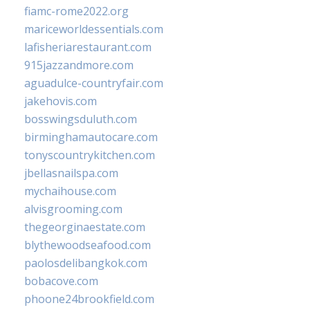
fiamc-rome2022.org
mariceworldessentials.com
lafisheriarestaurant.com
915jazzandmore.com
aguadulce-countryfair.com
jakehovis.com
bosswingsduluth.com
birminghamautocare.com
tonyscountrykitchen.com
jbellasnailspa.com
mychaihouse.com
alvisgrooming.com
thegeorginaestate.com
blythewoodseafood.com
paolosdelibangkok.com
bobacove.com
phoone24brookfield.com