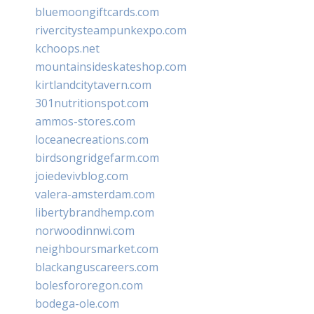
bluemoongiftcards.com
rivercitysteampunkexpo.com
kchoops.net
mountainsideskateshop.com
kirtlandcitytavern.com
301nutritionspot.com
ammos-stores.com
loceanecreations.com
birdsongridgefarm.com
joiedevivblog.com
valera-amsterdam.com
libertybrandhemp.com
norwoodinnwi.com
neighboursmarket.com
blackanguscareers.com
bolesfororegon.com
bodega-ole.com