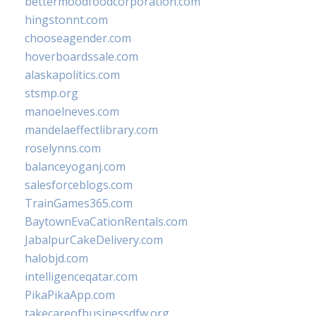
bettermoodfoodcorporation.com
hingstonnt.com
chooseagender.com
hoverboardssale.com
alaskapolitics.com
stsmp.org
manoelneves.com
mandelaeffectlibrary.com
roselynns.com
balanceyoganj.com
salesforceblogs.com
TrainGames365.com
BaytownEvaCationRentals.com
JabalpurCakeDelivery.com
halobjd.com
intelligenceqatar.com
PikaPikaApp.com
takecareofbusinessdfw.org