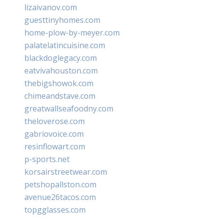
lizaivanov.com
guesttinyhomes.com
home-plow-by-meyer.com
palatelatincuisine.com
blackdoglegacy.com
eatvivahouston.com
thebigshowok.com
chimeandstave.com
greatwallseafoodny.com
theloverose.com
gabriovoice.com
resinflowart.com
p-sports.net
korsairstreetwear.com
petshopallston.com
avenue26tacos.com
topgglasses.com