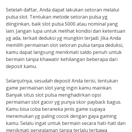
Setelah daftar, Anda dapat lakukan setoran melalui
pulsa slot. Tentukan metode setoran pulsa yg
diinginkan, baik slot pulsa 5000 atau nominal yang
lain. Jangan lupa untuk melihat kondisi dan ketentuan
yg ada, terkait deduksi yg mungkin terjadi. Jika Anda
memilih permainan slot setoran pulsa tanpa deduksi,
kamu dapat langsung menikmati saldo penuh untuk
bermain tanpa khawatir kehilangan beberapa dari
deposit kamu.
Selanjutnya, sesudah deposit Anda terisi, tentukan
game permainan slot yang ingin kamu mainkan.
Banyak situs slot pulsa menghadirkan opsi
permainan slot gacor yg punya skor payback bagus.
Kamu bisa coba beraneka jenis game supaya
menemukan yg paling cocok dengan gaya gaming
kamu. Selalu ingat untuk bermain secara hati-hati dan
menikmati pengalaman tanpa terlalu terbawa