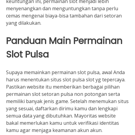
keuntungan ini, permainan slot menjadi lebih
menyenangkan dan menguntungkan tanpa perlu
cemas mengenai biaya-bisa tambahan dari setoran
yang dilakukan.
Panduan Main Permainan
Slot Pulsa
Supaya memainkan permainan slot pulsa, awal Anda
harus menentukan situs slot pulsa slot yg tepercaya.
Pastikan website itu memberikan berbagai pilihan
permainan slot setoran pulsa non potongan serta
memiliki banyak jenis game. Setelah menemukan situs
yang sesuai, daftarkan dirimu kamu dan lengkapi
semua data yang dibutuhkan. Mayoritas website
bakal memerlukan kamu untuk verifikasi identitas
kamu agar menjaga keamanan akun akun.