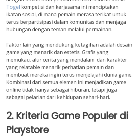
Togel
kompetisi dan kerjasama ini menciptakan
ikatan sosial, di mana pemain merasa terikat untuk
terus berpartisipasi dalam komunitas dan menjaga
hubungan dengan teman melalui permainan.
Faktor lain yang mendukung ketagihan adalah desain
game yang menarik dan estetis. Grafis yang
memukau, alur cerita yang mendalam, dan karakter
yang relatable menarik perhatian pemain dan
membuat mereka ingin terus menjelajahi dunia game.
Kombinasi dari semua elemen ini menjadikan game
online tidak hanya sebagai hiburan, tetapi juga
sebagai pelarian dari kehidupan sehari-hari.
2. Kriteria Game Populer di
Playstore