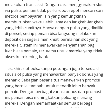
melakukan transaksi. Dengan cara menggunakan slot
via pulsa, pemain tidak perlu repot-repot mencari-cari
metode pembayaran lain yang kemungkinan
membutuhkan waktu lebih lama dan langkah-langkah
yang lebih rumitnya. Hanya dengan pulsa yang dimiliki
di ponsel, setiap pemain bisa langsung melakukan
deposit dan segera menikmati permainan slot yang
mereka. Sistem ini menawarkan kenyamanan bagi
luar biasa pemain, terutama untuk mereka yang tidak
akses ke rekening bank.
Terakhir, slot pulsa tanpa potongan juga tersedia di
situs slot pulsa yang menawarkan banyak bonus yang
menarik. Sebagian besar situs menawarkan promosi
yang bernilai tambah untuk menarik lebih banyak
pemain. Dengan berbagai variasi bonus dan promosi
ini, pemain bisa meningkatkan peluang menang
mereka. Dengan memanfaatkan semua berbagai