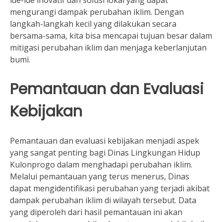
ide-ide inovatif dan solusi lokal yang dapat
mengurangi dampak perubahan iklim. Dengan
langkah-langkah kecil yang dilakukan secara
bersama-sama, kita bisa mencapai tujuan besar dalam
mitigasi perubahan iklim dan menjaga keberlanjutan
bumi.
Pemantauan dan Evaluasi
Kebijakan
Pemantauan dan evaluasi kebijakan menjadi aspek
yang sangat penting bagi Dinas Lingkungan Hidup
Kulonprogo dalam menghadapi perubahan iklim.
Melalui pemantauan yang terus menerus, Dinas
dapat mengidentifikasi perubahan yang terjadi akibat
dampak perubahan iklim di wilayah tersebut. Data
yang diperoleh dari hasil pemantauan ini akan