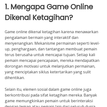
1. Mengapa Game Online
Dikenal Ketagihan?
Game online dikenal ketagihan karena menawarkan
pengalaman bermain yang interaktif dan
menyenangkan. Mekanisme permainan seperti level-
up, penghargaan, dan tantangan membuat pemain
terus berusaha untuk mencapai tujuan. Setiap kali
pemain mencapai pencapaian, mereka mendapatkan
dorongan motivasi untuk melanjutkan permainan,
yang menciptakan siklus ketertarikan yang sulit
dihentikan.
Selain itu, elemen sosial dalam game online juga
berkontribusi pada sifat ketagihan mereka. Banyak
game memungkinkan pemain untuk berinteraksi
dengan teman atau pemain lain dari seluruh dunia.