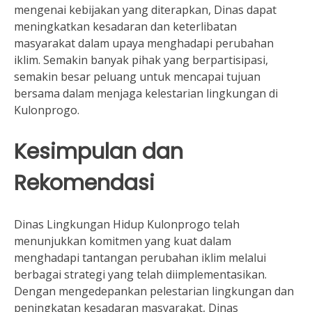
mengenai kebijakan yang diterapkan, Dinas dapat
meningkatkan kesadaran dan keterlibatan
masyarakat dalam upaya menghadapi perubahan
iklim. Semakin banyak pihak yang berpartisipasi,
semakin besar peluang untuk mencapai tujuan
bersama dalam menjaga kelestarian lingkungan di
Kulonprogo.
Kesimpulan dan
Rekomendasi
Dinas Lingkungan Hidup Kulonprogo telah
menunjukkan komitmen yang kuat dalam
menghadapi tantangan perubahan iklim melalui
berbagai strategi yang telah diimplementasikan.
Dengan mengedepankan pelestarian lingkungan dan
peningkatan kesadaran masyarakat, Dinas