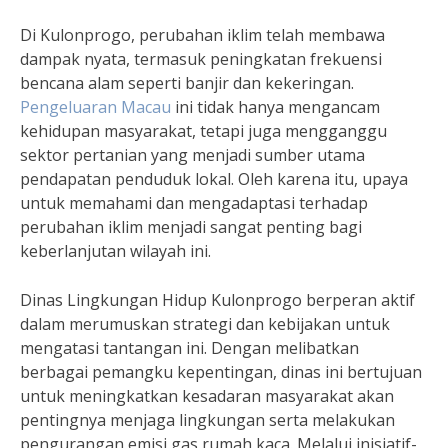
Di Kulonprogo, perubahan iklim telah membawa
dampak nyata, termasuk peningkatan frekuensi
bencana alam seperti banjir dan kekeringan.
Pengeluaran Macau
ini tidak hanya mengancam
kehidupan masyarakat, tetapi juga mengganggu
sektor pertanian yang menjadi sumber utama
pendapatan penduduk lokal. Oleh karena itu, upaya
untuk memahami dan mengadaptasi terhadap
perubahan iklim menjadi sangat penting bagi
keberlanjutan wilayah ini.
Dinas Lingkungan Hidup Kulonprogo berperan aktif
dalam merumuskan strategi dan kebijakan untuk
mengatasi tantangan ini. Dengan melibatkan
berbagai pemangku kepentingan, dinas ini bertujuan
untuk meningkatkan kesadaran masyarakat akan
pentingnya menjaga lingkungan serta melakukan
pengurangan emisi gas rumah kaca. Melalui inisiatif-