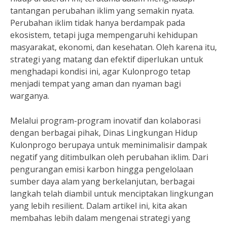
tantangan perubahan iklim yang semakin nyata.
Perubahan iklim tidak hanya berdampak pada
ekosistem, tetapi juga mempengaruhi kehidupan
masyarakat, ekonomi, dan kesehatan. Oleh karena itu,
strategi yang matang dan efektif diperlukan untuk
menghadapi kondisi ini, agar Kulonprogo tetap
menjadi tempat yang aman dan nyaman bagi
warganya.
Melalui program-program inovatif dan kolaborasi
dengan berbagai pihak, Dinas Lingkungan Hidup
Kulonprogo berupaya untuk meminimalisir dampak
negatif yang ditimbulkan oleh perubahan iklim. Dari
pengurangan emisi karbon hingga pengelolaan
sumber daya alam yang berkelanjutan, berbagai
langkah telah diambil untuk menciptakan lingkungan
yang lebih resilient. Dalam artikel ini, kita akan
membahas lebih dalam mengenai strategi yang