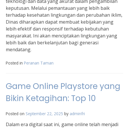
teknologi dan data yang akurat dalam pengambilan
keputusan. Melalui pemantauan yang lebih baik
terhadap kesehatan lingkungan dan perubahan iklim,
Dinas diharapkan dapat membuat kebijakan yang
lebih efektif dan responsif terhadap kebutuhan
masyarakat. Ini akan menciptakan lingkungan yang
lebih baik dan berkelanjutan bagi generasi
mendatang.
Posted in
Peranan Taman
Game Online Playstore yang
Bikin Ketagihan: Top 10
Posted on
September 22, 2025
by
adminfri
Dalam era digital saat ini, game online telah menjadi