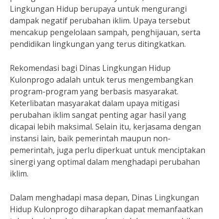
Lingkungan Hidup berupaya untuk mengurangi
dampak negatif perubahan iklim. Upaya tersebut
mencakup pengelolaan sampah, penghijauan, serta
pendidikan lingkungan yang terus ditingkatkan.
Rekomendasi bagi Dinas Lingkungan Hidup
Kulonprogo adalah untuk terus mengembangkan
program-program yang berbasis masyarakat.
Keterlibatan masyarakat dalam upaya mitigasi
perubahan iklim sangat penting agar hasil yang
dicapai lebih maksimal. Selain itu, kerjasama dengan
instansi lain, baik pemerintah maupun non-
pemerintah, juga perlu diperkuat untuk menciptakan
sinergi yang optimal dalam menghadapi perubahan
iklim.
Dalam menghadapi masa depan, Dinas Lingkungan
Hidup Kulonprogo diharapkan dapat memanfaatkan