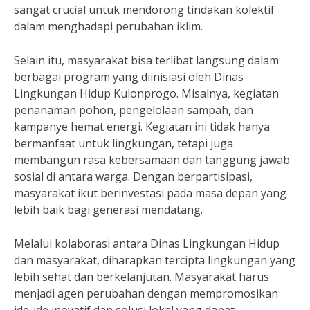
sangat crucial untuk mendorong tindakan kolektif
dalam menghadapi perubahan iklim.
Selain itu, masyarakat bisa terlibat langsung dalam
berbagai program yang diinisiasi oleh Dinas
Lingkungan Hidup Kulonprogo. Misalnya, kegiatan
penanaman pohon, pengelolaan sampah, dan
kampanye hemat energi. Kegiatan ini tidak hanya
bermanfaat untuk lingkungan, tetapi juga
membangun rasa kebersamaan dan tanggung jawab
sosial di antara warga. Dengan berpartisipasi,
masyarakat ikut berinvestasi pada masa depan yang
lebih baik bagi generasi mendatang.
Melalui kolaborasi antara Dinas Lingkungan Hidup
dan masyarakat, diharapkan tercipta lingkungan yang
lebih sehat dan berkelanjutan. Masyarakat harus
menjadi agen perubahan dengan mempromosikan