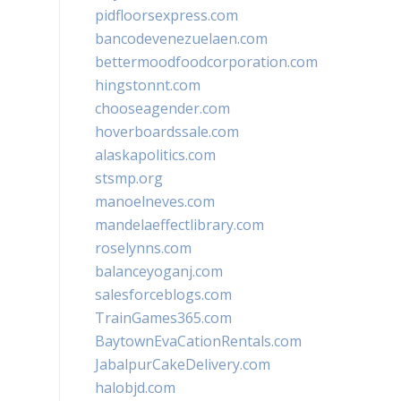
pidfloorsexpress.com
bancodevenezuelaen.com
bettermoodfoodcorporation.com
hingstonnt.com
chooseagender.com
hoverboardssale.com
alaskapolitics.com
stsmp.org
manoelneves.com
mandelaeffectlibrary.com
roselynns.com
balanceyoganj.com
salesforceblogs.com
TrainGames365.com
BaytownEvaCationRentals.com
JabalpurCakeDelivery.com
halobjd.com