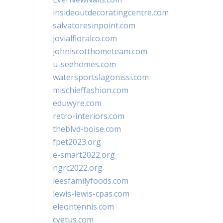
insideoutdecoratingcentre.com
salvatoresinpoint.com
jovialfloralco.com
johnlscotthometeam.com
u-seehomes.com
watersportslagonissi.com
mischieffashion.com
eduwyre.com
retro-interiors.com
theblvd-boise.com
fpet2023.org
e-smart2022.org
ngrc2022.org
leesfamilyfoods.com
lewis-lewis-cpas.com
eleontennis.com
cyetus.com