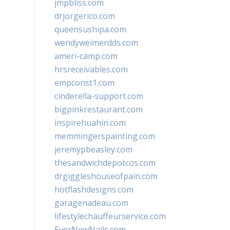
jmpbliss.com
drjorgerico.com
queensushipa.com
wendyweimerdds.com
ameri-camp.com
hrsreceivables.com
empconst1.com
cinderella-support.com
bigpinkrestaurant.com
inspirehuahin.com
memmingerspainting.com
jeremypbeasley.com
thesandwichdepotcos.com
drgiggleshouseofpain.com
hotflashdesigns.com
garagenadeau.com
lifestylechauffeurservice.com
EverNewNails.com