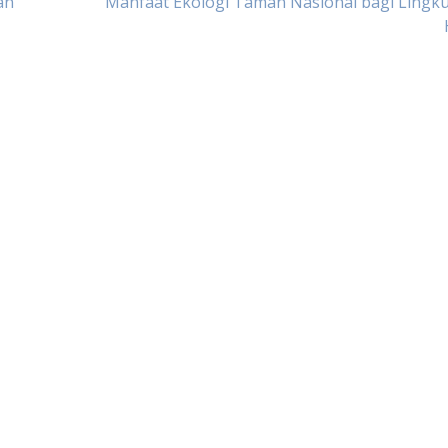
an
Manfaat Ekologi Taman Nasional bagi Lingk