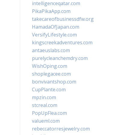
intelligenceqatar.com
PikaPikaApp.com
takecareofbusinessdfw.org
HamadaOfJapan.com
VersifyLifestyle.com
kingscreekadventures.com
antaeuslabs.com
purelycleanchemdry.com
WishOping.com
shoplegacee.com
bonvivantshop.com
CupPlante.com
mpzin.com
stcreal.com
PopUpFlea.com
valueml.com
rebeccatorresjewelry.com