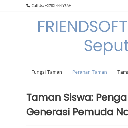
Skip
Call Us: +2782 444 YEAH
to
content
FRIENDSOFT
Sepu
Fungsi Taman
Peranan Taman
Tama
Taman Siswa: Peng
Generasi Pemuda Nasi