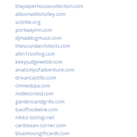
thepaperhousecollection.com
allisonwillisholley.com
solslite.org
portwayinn.com
djmaddogmusic.com
thesoundarchitects.com
allin1roofing.com
keepjudgewebb.com
anatomyofadventure.com
drivancastillo.com
cmmedspa.com
midletontkd.com
gardensandgrills.com
basilfoodwine.com
nikko-tochigi.net
caribbean-corner.com
bluemoongiftcards.com