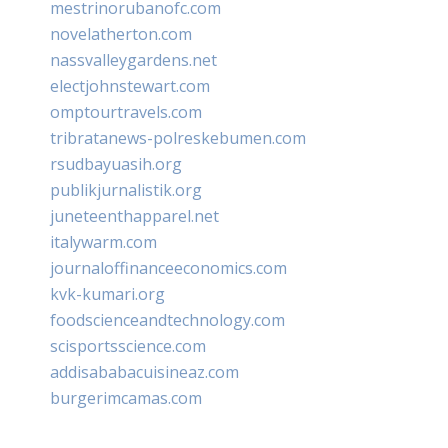
mestrinorubanofc.com
novelatherton.com
nassvalleygardens.net
electjohnstewart.com
omptourtravels.com
tribratanews-polreskebumen.com
rsudbayuasih.org
publikjurnalistik.org
juneteenthapparel.net
italywarm.com
journaloffinanceeconomics.com
kvk-kumari.org
foodscienceandtechnology.com
scisportsscience.com
addisababacuisineaz.com
burgerimcamas.com