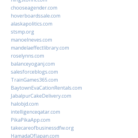
chooseagender.com
hoverboardssale.com
alaskapolitics.com
stsmp.org
manoelneves.com
mandelaeffectlibrary.com
roselynns.com
balanceyoganj.com
salesforceblogs.com
TrainGames365.com
BaytownEvaCationRentals.com
JabalpurCakeDelivery.com
halobjd.com
intelligenceqatar.com
PikaPikaApp.com
takecareofbusinessdfw.org
HamadaOfJapan.com