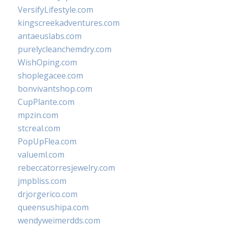
VersifyLifestyle.com
kingscreekadventures.com
antaeuslabs.com
purelycleanchemdry.com
WishOping.com
shoplegacee.com
bonvivantshop.com
CupPlante.com
mpzin.com
stcreal.com
PopUpFlea.com
valueml.com
rebeccatorresjewelry.com
jmpbliss.com
drjorgerico.com
queensushipa.com
wendyweimerdds.com