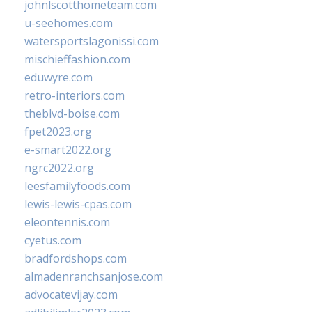
johnlscotthometeam.com
u-seehomes.com
watersportslagonissi.com
mischieffashion.com
eduwyre.com
retro-interiors.com
theblvd-boise.com
fpet2023.org
e-smart2022.org
ngrc2022.org
leesfamilyfoods.com
lewis-lewis-cpas.com
eleontennis.com
cyetus.com
bradfordshops.com
almadenranchsanjose.com
advocatevijay.com