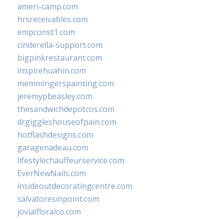
ameri-camp.com
hrsreceivables.com
empconst1.com
cinderella-support.com
bigpinkrestaurant.com
inspirehuahin.com
memmingerspainting.com
jeremypbeasley.com
thesandwichdepotcos.com
drgiggleshouseofpain.com
hotflashdesigns.com
garagenadeau.com
lifestylechauffeurservice.com
EverNewNails.com
insideoutdecoratingcentre.com
salvatoresinpoint.com
jovialfloralco.com