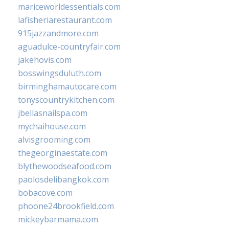
mariceworldessentials.com
lafisheriarestaurant.com
915jazzandmore.com
aguadulce-countryfair.com
jakehovis.com
bosswingsduluth.com
birminghamautocare.com
tonyscountrykitchen.com
jbellasnailspa.com
mychaihouse.com
alvisgrooming.com
thegeorginaestate.com
blythewoodseafood.com
paolosdelibangkok.com
bobacove.com
phoone24brookfield.com
mickeybarmama.com