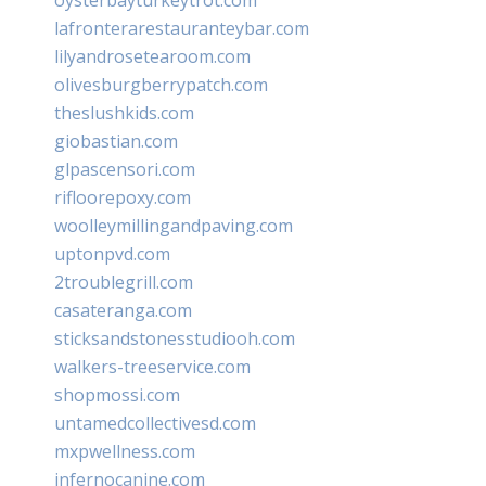
lafronterarestauranteybar.com
lilyandrosetearoom.com
olivesburgberrypatch.com
theslushkids.com
giobastian.com
glpascensori.com
rifloorepoxy.com
woolleymillingandpaving.com
uptonpvd.com
2troublegrill.com
casateranga.com
sticksandstonesstudiooh.com
walkers-treeservice.com
shopmossi.com
untamedcollectivesd.com
mxpwellness.com
infernocanine.com