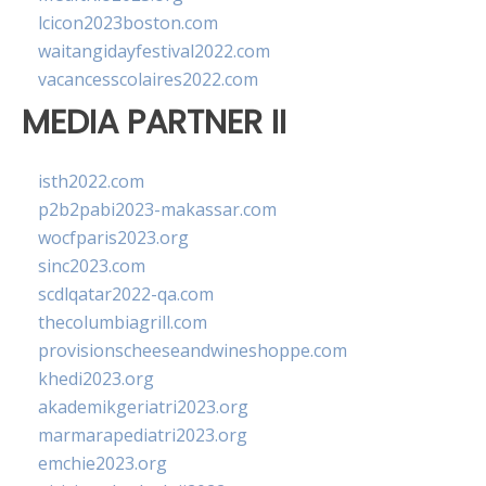
lcicon2023boston.com
waitangidayfestival2022.com
vacancesscolaires2022.com
MEDIA PARTNER II
isth2022.com
p2b2pabi2023-makassar.com
wocfparis2023.org
sinc2023.com
scdlqatar2022-qa.com
thecolumbiagrill.com
provisionscheeseandwineshoppe.com
khedi2023.org
akademikgeriatri2023.org
marmarapediatri2023.org
emchie2023.org