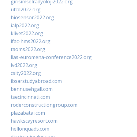
girisimselradyoloji2022.org
utcd2022.org
biosensor2022.org
ialp2022.org
klivet2022.org
ifac-hms2022.org
taoms2022.org
iias-euromena-conference2022.org
ivd2022.org
csity2022.org
ibsarstudyabroad.com
bennusehgall.com
tsecincinnati.com
roderconstructiongroup.com
plazabatai.com
hawkscayresort.com
hellonquads.com
diarioanimales.com