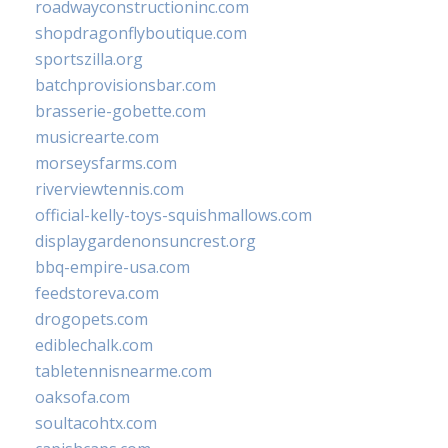
roadwayconstructioninc.com
shopdragonflyboutique.com
sportszilla.org
batchprovisionsbar.com
brasserie-gobette.com
musicrearte.com
morseysfarms.com
riverviewtennis.com
official-kelly-toys-squishmallows.com
displaygardenonsuncrest.org
bbq-empire-usa.com
feedstoreva.com
drogopets.com
ediblechalk.com
tabletennisnearme.com
oaksofa.com
soultacohtx.com