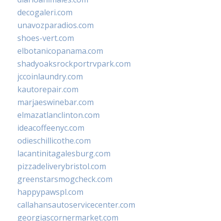
decogaleri.com
unavozparadios.com
shoes-vert.com
elbotanicopanama.com
shadyoaksrockportrvpark.com
jccoinlaundry.com
kautorepair.com
marjaeswinebar.com
elmazatlanclinton.com
ideacoffeenyc.com
odieschillicothe.com
lacantinitagalesburg.com
pizzadeliverybristol.com
greenstarsmogcheck.com
happypawspl.com
callahansautoservicecenter.com
georgiascornermarket.com