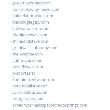
guesttinyhomes.com
home-plow-by-meyer.com
palatelatincuisine.com
blackdoglegacy.com
eatvivahouston.com
thebigshowok.com
chimeandstave.com
greatwallseafoodny.com
theloverose.com
gabriovoice.com
resinflowart.com
p-sports.net
korsairstreetwear.com
petshopallston.com
avenue26tacos.com
topgglasses.com
broadmoornailsspacoloradosprings.com