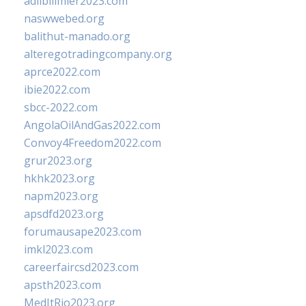
adlibilimler2023.com
naswwebed.org
balithut-manado.org
alteregotradingcompany.org
aprce2022.com
ibie2022.com
sbcc-2022.com
AngolaOilAndGas2022.com
Convoy4Freedom2022.com
grur2023.org
hkhk2023.org
napm2023.org
apsdfd2023.org
forumausape2023.com
imkl2023.com
careerfaircsd2023.com
apsth2023.com
MedItRio2023.org