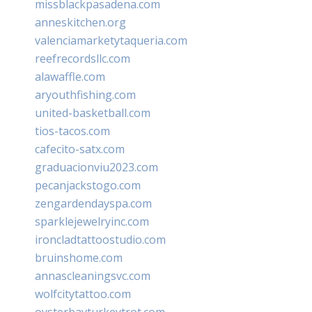
missblackpasadena.com
anneskitchen.org
valenciamarketytaqueria.com
reefrecordsllc.com
alawaffle.com
aryouthfishing.com
united-basketball.com
tios-tacos.com
cafecito-satx.com
graduacionviu2023.com
pecanjackstogo.com
zengardendayspa.com
sparklejewelryinc.com
ironcladtattoostudio.com
bruinshome.com
annascleaningsvc.com
wolfcitytattoo.com
oysterbayturkeytrot.com