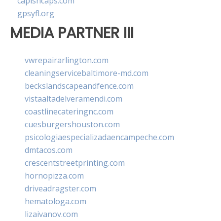
capishcaps.com
gpsyfl.org
MEDIA PARTNER III
vwrepairarlington.com
cleaningservicebaltimore-md.com
beckslandscapeandfence.com
vistaaltadelveramendi.com
coastlinecateringnc.com
cuesburgershouston.com
psicologiaespecializadaencampeche.com
dmtacos.com
crescentstreetprinting.com
hornopizza.com
driveadragster.com
hematologa.com
lizaivanov.com