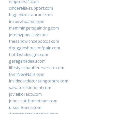
empconst1.com
cinderella-support.com
bigpinkrestaurant.com
inspirehuahin.com
memmingerspainting.com
jeremypbeasley.com
thesandwichdepotcos.com
drgiggleshouseofpain.com
hotflashdesigns.com
garagenadeau.com
lifestylechauffeurservice.com
EverNewNails.com
insideoutdecoratingcentre.com
salvatoresinpoint.com
jovialfloralco.com
johnlscotthometeam.com
u-seehomes.com