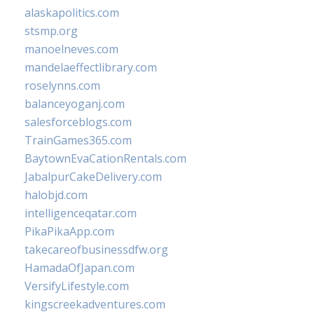
alaskapolitics.com
stsmp.org
manoelneves.com
mandelaeffectlibrary.com
roselynns.com
balanceyoganj.com
salesforceblogs.com
TrainGames365.com
BaytownEvaCationRentals.com
JabalpurCakeDelivery.com
halobjd.com
intelligenceqatar.com
PikaPikaApp.com
takecareofbusinessdfw.org
HamadaOfJapan.com
VersifyLifestyle.com
kingscreekadventures.com