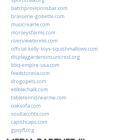
sportszilla.org
batchprovisionsbar.com
brasserie-gobette.com
musicrearte.com
morseysfarms.com
riverviewtennis.com
official-kelly-toys-squishmallows.com
displaygardenonsuncrest.org
bbq-empire-usa.com
feedstoreva.com
drogopets.com
ediblechalk.com
tabletennisnearme.com
oaksofa.com
soultacohtx.com
capishcaps.com
gpsyfl.org