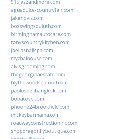
915jazzandmore.com
aguadulce-countryfair.com
jakehovis.com
bosswingsduluth.com
birminghamautocare.com
tonyscountrykitchen.com
jbellasnailspa.com
mychaihouse.com
alvisgrooming.com
thegeorginaestate.com
blythewoodseafood.com
paolosdelibangkok.com
bobacove.com
phoone24brookfield.com
mickeybarmama.com
roadwayconstructioninc.com
shopdragonflyboutique.com