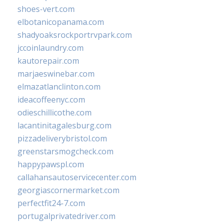
shoes-vert.com
elbotanicopanama.com
shadyoaksrockportrvpark.com
jccoinlaundry.com
kautorepair.com
marjaeswinebar.com
elmazatlanclinton.com
ideacoffeenyc.com
odieschillicothe.com
lacantinitagalesburg.com
pizzadeliverybristol.com
greenstarsmogcheck.com
happypawspl.com
callahansautoservicecenter.com
georgiascornermarket.com
perfectfit24-7.com
portugalprivatedriver.com