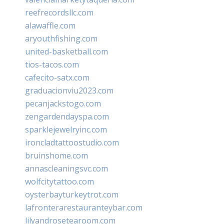
reefrecordsllc.com
alawaffle.com
aryouthfishing.com
united-basketball.com
tios-tacos.com
cafecito-satx.com
graduacionviu2023.com
pecanjackstogo.com
zengardendayspa.com
sparklejewelryinc.com
ironcladtattoostudio.com
bruinshome.com
annascleaningsvc.com
wolfcitytattoo.com
oysterbayturkeytrot.com
lafronterarestauranteybar.com
lilyandrosetearoom.com