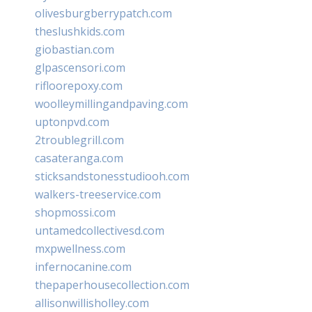
olivesburgberrypatch.com
theslushkids.com
giobastian.com
glpascensori.com
rifloorepoxy.com
woolleymillingandpaving.com
uptonpvd.com
2troublegrill.com
casateranga.com
sticksandstonesstudiooh.com
walkers-treeservice.com
shopmossi.com
untamedcollectivesd.com
mxpwellness.com
infernocanine.com
thepaperhousecollection.com
allisonwillisholley.com