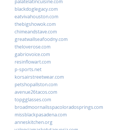
palatelatincuisine.com
blackdoglegacy.com
eatvivahouston.com
thebigshowok.com
chimeandstave.com
greatwallseafoodny.com
theloverose.com
gabriovoice.com
resinflowart.com
p-sports.net
korsairstreetwear.com
petshopallston.com
avenue26tacos.com
topgglasses.com
broadmoornailsspacoloradosprings.com
missblackpasadena.com
anneskitchen.org
valenciamarketytaqueria.com