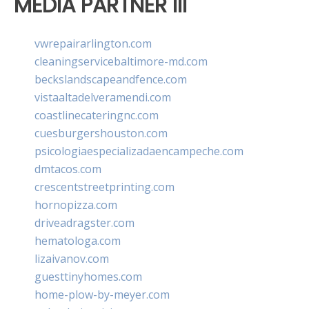
MEDIA PARTNER III
vwrepairarlington.com
cleaningservicebaltimore-md.com
beckslandscapeandfence.com
vistaaltadelveramendi.com
coastlinecateringnc.com
cuesburgershouston.com
psicologiaespecializadaencampeche.com
dmtacos.com
crescentstreetprinting.com
hornopizza.com
driveadragster.com
hematologa.com
lizaivanov.com
guesttinyhomes.com
home-plow-by-meyer.com