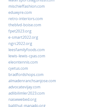
watersportslagonissi.com
mischieffashion.com
eduwyre.com
retro-interiors.com
theblvd-boise.com
fpet2023.org
e-smart2022.org
ngrc2022.org
leesfamilyfoods.com
lewis-lewis-cpas.com
eleontennis.com
cyetus.com
bradfordshops.com
almadenranchsanjose.com
advocatevijay.com
adlibilimler2023.com
naswwebed.org
balithut-manado.org