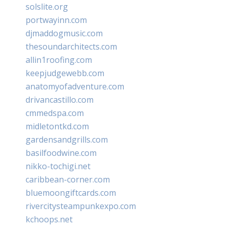
solslite.org
portwayinn.com
djmaddogmusic.com
thesoundarchitects.com
allin1roofing.com
keepjudgewebb.com
anatomyofadventure.com
drivancastillo.com
cmmedspa.com
midletontkd.com
gardensandgrills.com
basilfoodwine.com
nikko-tochigi.net
caribbean-corner.com
bluemoongiftcards.com
rivercitysteampunkexpo.com
kchoops.net