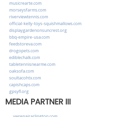
musicrearte.com
morseysfarms.com
riverviewtennis.com
official-kelly-toys-squishmallows.com
displaygardenonsuncrest.org
bbq-empire-usa.com
feedstoreva.com
drogopets.com
ediblechalk.com
tabletennisnearme.com
oaksofa.com
soultacohtx.com
capishcaps.com
gpsyfl.org
MEDIA PARTNER III
vwrepairarlington.com