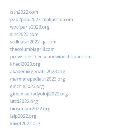
isth2022.com
p2b2pabi2023-makassar.com
wocfparis2023.org
sinc2023.com
scdlqatar2022-qa.com
thecolumbiagrill.com
provisionscheeseandwineshoppe.com
khedi2023.org
akademikgeriatri2023.org
marmarapediatri2023.org
emchie2023.org
girisimselradyoloji2022.org
utcd2022.org
biosensor2022.org
ialp2022.org
klivet2022.org