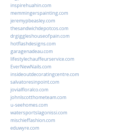
inspirehuahin.com
memmingerspainting.com
jeremypbeasley.com
thesandwichdepotcos.com
drgiggleshouseofpain.com
hotflashdesigns.com
garagenadeau.com
lifestylechauffeurservice.com
EverNewNails.com
insideoutdecoratingcentre.com
salvatoresinpoint.com
jovialfloralco.com
johnlscotthometeam.com
u-seehomes.com
watersportslagonissi.com
mischieffashion.com
eduwyre.com