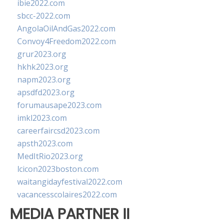
ibie2022.com
sbcc-2022.com
AngolaOilAndGas2022.com
Convoy4Freedom2022.com
grur2023.org
hkhk2023.org
napm2023.org
apsdfd2023.org
forumausape2023.com
imkl2023.com
careerfaircsd2023.com
apsth2023.com
MedItRio2023.org
lcicon2023boston.com
waitangidayfestival2022.com
vacancesscolaires2022.com
MEDIA PARTNER II