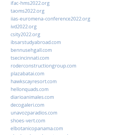
ifac-hms2022.org
taoms2022.org
iias-euromena-conference2022.org
ivd2022.org
csity2022.org
ibsarstudyabroad.com
bennusehgall.com
tsecincinnati.com
roderconstructiongroup.com
plazabatai.com
hawkscayresort.com
hellonquads.com
diarioanimales.com
decogaleri.com
unavozparadios.com
shoes-vert.com
elbotanicopanama.com