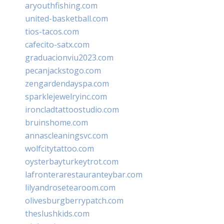
aryouthfishing.com
united-basketball.com
tios-tacos.com
cafecito-satx.com
graduacionviu2023.com
pecanjackstogo.com
zengardendayspa.com
sparklejewelryinc.com
ironcladtattoostudio.com
bruinshome.com
annascleaningsvc.com
wolfcitytattoo.com
oysterbayturkeytrot.com
lafronterarestauranteybar.com
lilyandrosetearoom.com
olivesburgberrypatch.com
theslushkids.com