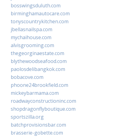
bosswingsduluth.com
birminghamautocare.com
tonyscountrykitchen.com
jbellasnailspa.com
mychaihouse.com
alvisgrooming.com
thegeorginaestate.com
blythewoodseafood.com
paolosdelibangkok.com
bobacove.com
phoone24brookfield.com
mickeybarmama.com
roadwayconstructioninc.com
shopdragonflyboutique.com
sportszilla.org
batchprovisionsbar.com
brasserie-gobette.com