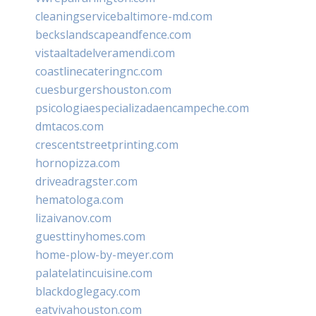
cleaningservicebaltimore-md.com
beckslandscapeandfence.com
vistaaltadelveramendi.com
coastlinecateringnc.com
cuesburgershouston.com
psicologiaespecializadaencampeche.com
dmtacos.com
crescentstreetprinting.com
hornopizza.com
driveadragster.com
hematologa.com
lizaivanov.com
guesttinyhomes.com
home-plow-by-meyer.com
palatelatincuisine.com
blackdoglegacy.com
eatvivahouston.com