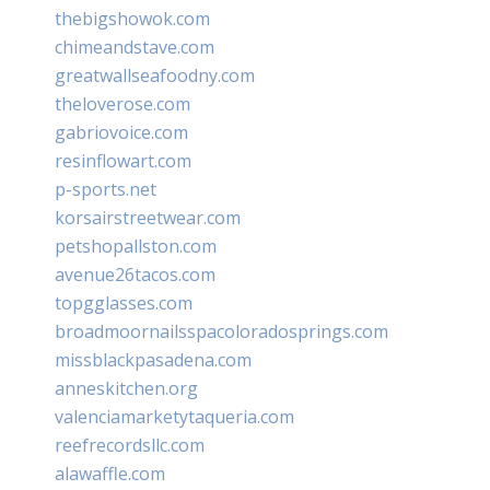
thebigshowok.com
chimeandstave.com
greatwallseafoodny.com
theloverose.com
gabriovoice.com
resinflowart.com
p-sports.net
korsairstreetwear.com
petshopallston.com
avenue26tacos.com
topgglasses.com
broadmoornailsspacoloradosprings.com
missblackpasadena.com
anneskitchen.org
valenciamarketytaqueria.com
reefrecordsllc.com
alawaffle.com