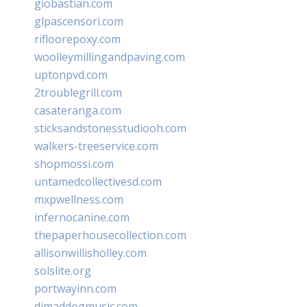
giobastian.com
glpascensori.com
rifloorepoxy.com
woolleymillingandpaving.com
uptonpvd.com
2troublegrill.com
casateranga.com
sticksandstonesstudiooh.com
walkers-treeservice.com
shopmossi.com
untamedcollectivesd.com
mxpwellness.com
infernocanine.com
thepaperhousecollection.com
allisonwillisholley.com
solslite.org
portwayinn.com
djmaddogmusic.com