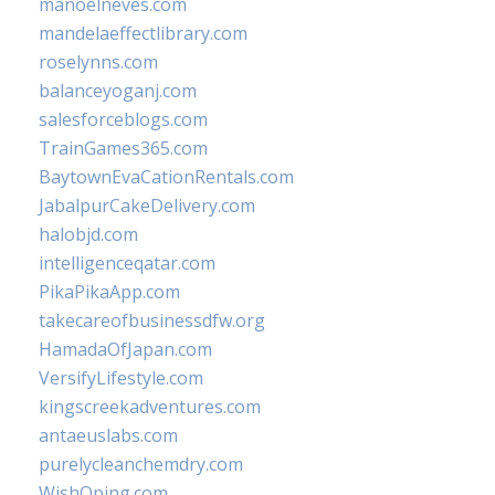
manoelneves.com
mandelaeffectlibrary.com
roselynns.com
balanceyoganj.com
salesforceblogs.com
TrainGames365.com
BaytownEvaCationRentals.com
JabalpurCakeDelivery.com
halobjd.com
intelligenceqatar.com
PikaPikaApp.com
takecareofbusinessdfw.org
HamadaOfJapan.com
VersifyLifestyle.com
kingscreekadventures.com
antaeuslabs.com
purelycleanchemdry.com
WishOping.com