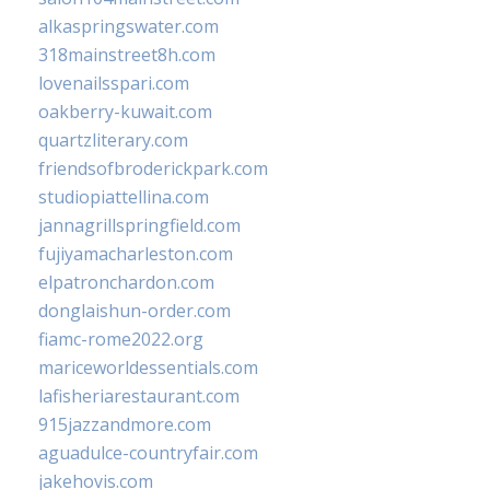
alkaspringswater.com
318mainstreet8h.com
lovenailsspari.com
oakberry-kuwait.com
quartzliterary.com
friendsofbroderickpark.com
studiopiattellina.com
jannagrillspringfield.com
fujiyamacharleston.com
elpatronchardon.com
donglaishun-order.com
fiamc-rome2022.org
mariceworldessentials.com
lafisheriarestaurant.com
915jazzandmore.com
aguadulce-countryfair.com
jakehovis.com