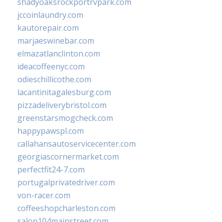
shadyoaksrockportrvpark.com
jccoinlaundry.com
kautorepair.com
marjaeswinebar.com
elmazatlanclinton.com
ideacoffeenyc.com
odieschillicothe.com
lacantinitagalesburg.com
pizzadeliverybristol.com
greenstarsmogcheck.com
happypawspl.com
callahansautoservicecenter.com
georgiascornermarket.com
perfectfit24-7.com
portugalprivatedriver.com
von-racer.com
coffeeshopcharleston.com
salon104mainstreet.com