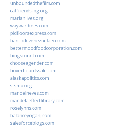
unboundedthefilm.com
catfriends-bg.org
marianlives.org
waywardtees.com
pidfloorsexpress.com
bancodevenezuelaen.com
bettermoodfoodcorporation.com
hingstonnt.com
chooseagender.com
hoverboardssale.com
alaskapolitics.com
stsmp.org
manoelneves.com
mandelaeffectlibrary.com
roselynns.com
balanceyoganj.com
salesforceblogs.com