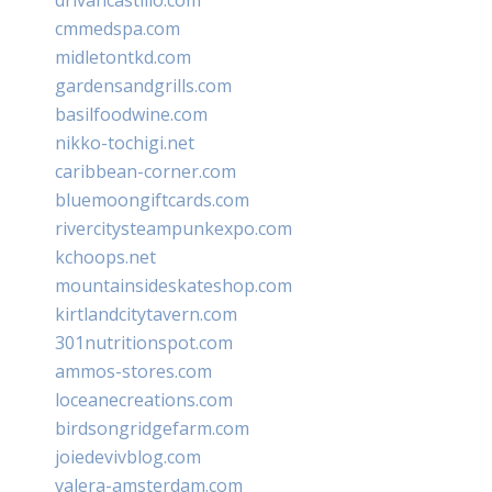
cmmedspa.com
midletontkd.com
gardensandgrills.com
basilfoodwine.com
nikko-tochigi.net
caribbean-corner.com
bluemoongiftcards.com
rivercitysteampunkexpo.com
kchoops.net
mountainsideskateshop.com
kirtlandcitytavern.com
301nutritionspot.com
ammos-stores.com
loceanecreations.com
birdsongridgefarm.com
joiedevivblog.com
valera-amsterdam.com