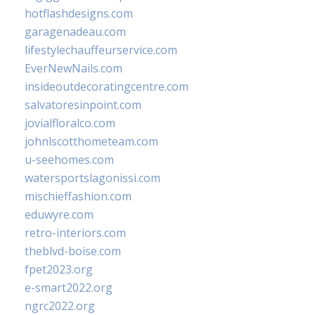
hotflashdesigns.com
garagenadeau.com
lifestylechauffeurservice.com
EverNewNails.com
insideoutdecoratingcentre.com
salvatoresinpoint.com
jovialfloralco.com
johnlscotthometeam.com
u-seehomes.com
watersportslagonissi.com
mischieffashion.com
eduwyre.com
retro-interiors.com
theblvd-boise.com
fpet2023.org
e-smart2022.org
ngrc2022.org