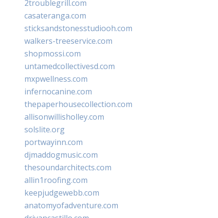
2troublegrill.com
casateranga.com
sticksandstonesstudiooh.com
walkers-treeservice.com
shopmossi.com
untamedcollectivesd.com
mxpwellness.com
infernocanine.com
thepaperhousecollection.com
allisonwillisholley.com
solslite.org
portwayinn.com
djmaddogmusic.com
thesoundarchitects.com
allin1roofing.com
keepjudgewebb.com
anatomyofadventure.com
drivancastillo.com