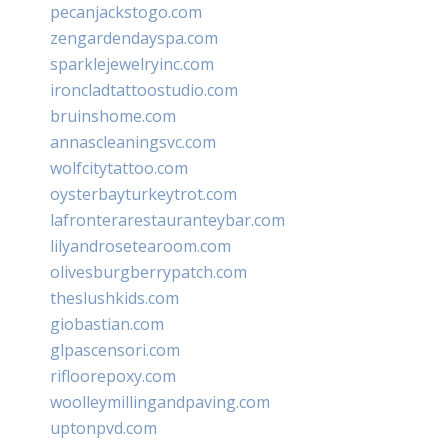
pecanjackstogo.com
zengardendayspa.com
sparklejewelryinc.com
ironcladtattoostudio.com
bruinshome.com
annascleaningsvc.com
wolfcitytattoo.com
oysterbayturkeytrot.com
lafronterarestauranteybar.com
lilyandrosetearoom.com
olivesburgberrypatch.com
theslushkids.com
giobastian.com
glpascensori.com
rifloorepoxy.com
woolleymillingandpaving.com
uptonpvd.com