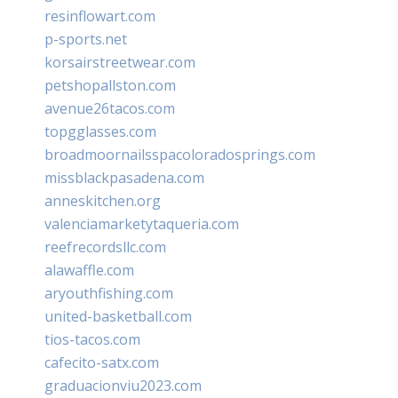
resinflowart.com
p-sports.net
korsairstreetwear.com
petshopallston.com
avenue26tacos.com
topgglasses.com
broadmoornailsspacoloradosprings.com
missblackpasadena.com
anneskitchen.org
valenciamarketytaqueria.com
reefrecordsllc.com
alawaffle.com
aryouthfishing.com
united-basketball.com
tios-tacos.com
cafecito-satx.com
graduacionviu2023.com