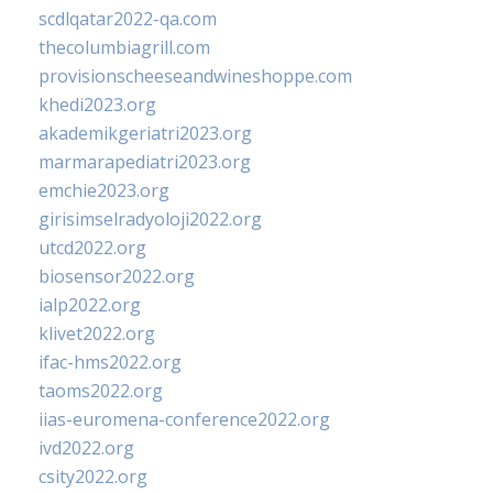
scdlqatar2022-qa.com
thecolumbiagrill.com
provisionscheeseandwineshoppe.com
khedi2023.org
akademikgeriatri2023.org
marmarapediatri2023.org
emchie2023.org
girisimselradyoloji2022.org
utcd2022.org
biosensor2022.org
ialp2022.org
klivet2022.org
ifac-hms2022.org
taoms2022.org
iias-euromena-conference2022.org
ivd2022.org
csity2022.org