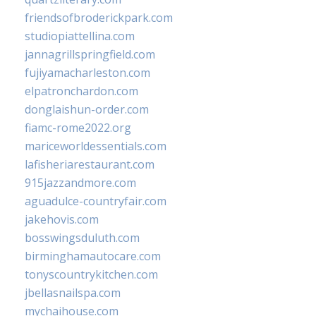
friendsofbroderickpark.com
studiopiattellina.com
jannagrillspringfield.com
fujiyamacharleston.com
elpatronchardon.com
donglaishun-order.com
fiamc-rome2022.org
mariceworldessentials.com
lafisheriarestaurant.com
915jazzandmore.com
aguadulce-countryfair.com
jakehovis.com
bosswingsduluth.com
birminghamautocare.com
tonyscountrykitchen.com
jbellasnailspa.com
mychaihouse.com