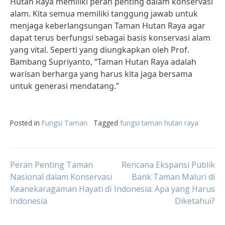
Hutan Raya memiliki peran penting dalam konservasi
alam. Kita semua memiliki tanggung jawab untuk
menjaga keberlangsungan Taman Hutan Raya agar
dapat terus berfungsi sebagai basis konservasi alam
yang vital. Seperti yang diungkapkan oleh Prof.
Bambang Supriyanto, “Taman Hutan Raya adalah
warisan berharga yang harus kita jaga bersama
untuk generasi mendatang.”
Posted in
Fungsi Taman
Tagged
fungsi taman hutan raya
Post
Peran Penting Taman
Rencana Ekspansi Publik
Nasional dalam Konservasi
Bank Taman Maluri di
Keanekaragaman Hayati di
Indonesia: Apa yang Harus
navigation
Indonesia
Diketahui?