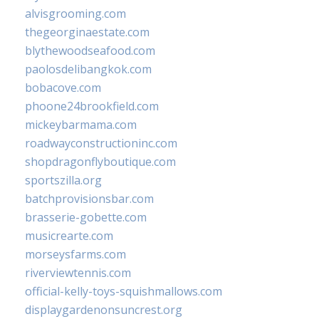
alvisgrooming.com
thegeorginaestate.com
blythewoodseafood.com
paolosdelibangkok.com
bobacove.com
phoone24brookfield.com
mickeybarmama.com
roadwayconstructioninc.com
shopdragonflyboutique.com
sportszilla.org
batchprovisionsbar.com
brasserie-gobette.com
musicrearte.com
morseysfarms.com
riverviewtennis.com
official-kelly-toys-squishmallows.com
displaygardenonsuncrest.org