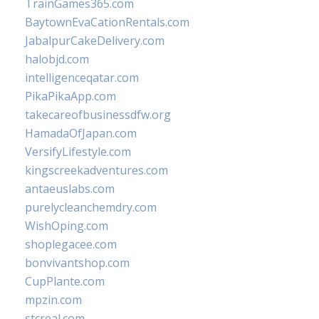
TrainGames365.com
BaytownEvaCationRentals.com
JabalpurCakeDelivery.com
halobjd.com
intelligenceqatar.com
PikaPikaApp.com
takecareofbusinessdfw.org
HamadaOfJapan.com
VersifyLifestyle.com
kingscreekadventures.com
antaeuslabs.com
purelycleanchemdry.com
WishOping.com
shoplegacee.com
bonvivantshop.com
CupPlante.com
mpzin.com
stcreal.com