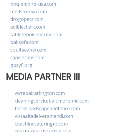
bbq-empire-usa.com
feedstoreva.com
drogopets.com
ediblechalk.com
tabletennisnearme.com
oaksofa.com
soultacohtx.com
capishcaps.com
gpsyfl.org
MEDIA PARTNER III
vwrepairarlington.com
cleaningservicebaltimore-md.com
beckslandscapeandfence.com
vistaaltadelveramendi.com
coastlinecateringnc.com
cuesburgershouston.com