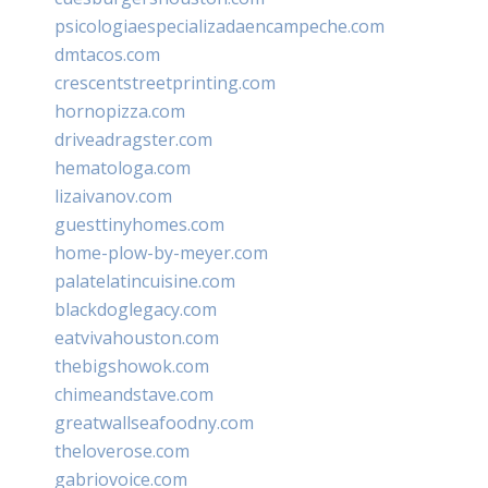
psicologiaespecializadaencampeche.com
dmtacos.com
crescentstreetprinting.com
hornopizza.com
driveadragster.com
hematologa.com
lizaivanov.com
guesttinyhomes.com
home-plow-by-meyer.com
palatelatincuisine.com
blackdoglegacy.com
eatvivahouston.com
thebigshowok.com
chimeandstave.com
greatwallseafoodny.com
theloverose.com
gabriovoice.com