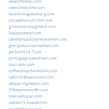
ideacoffeenyc.com
odieschillicothe.com
lacantinitagalesburg.com
pizzadeliverybristol.com
greenstarsmogcheck.com
happypawspl.com
callahansautoservicecenter.com
georgiascornermarket.com
perfectfit24-7.com
portugalprivatedriver.com
von-racer.com
coffeeshopcharleston.com
salon104mainstreet.com
alkaspringswater.com
318mainstreet8h.com
lovenailsspari.com
oakberry-kuwait.com
quartzliterary.com