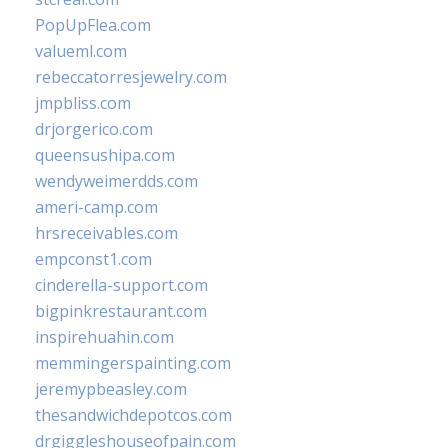
PopUpFlea.com
valueml.com
rebeccatorresjewelry.com
jmpbliss.com
drjorgerico.com
queensushipa.com
wendyweimerdds.com
ameri-camp.com
hrsreceivables.com
empconst1.com
cinderella-support.com
bigpinkrestaurant.com
inspirehuahin.com
memmingerspainting.com
jeremypbeasley.com
thesandwichdepotcos.com
drgiggleshouseofpain.com