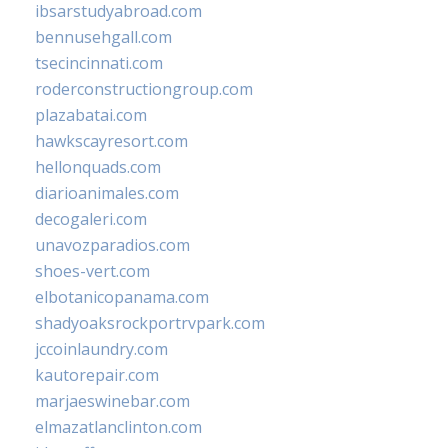
ibsarstudyabroad.com
bennusehgall.com
tsecincinnati.com
roderconstructiongroup.com
plazabatai.com
hawkscayresort.com
hellonquads.com
diarioanimales.com
decogaleri.com
unavozparadios.com
shoes-vert.com
elbotanicopanama.com
shadyoaksrockportrvpark.com
jccoinlaundry.com
kautorepair.com
marjaeswinebar.com
elmazatlanclinton.com