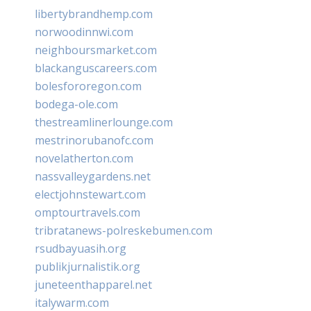
libertybrandhemp.com
norwoodinnwi.com
neighboursmarket.com
blackanguscareers.com
bolesfororegon.com
bodega-ole.com
thestreamlinerlounge.com
mestrinorubanofc.com
novelatherton.com
nassvalleygardens.net
electjohnstewart.com
omptourtravels.com
tribratanews-polreskebumen.com
rsudbayuasih.org
publikjurnalistik.org
juneteenthapparel.net
italywarm.com