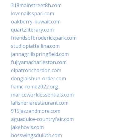
318mainstreet8h.com
lovenailsspari.com
oakberry-kuwait.com
quartzliterary.com
friendsofbroderickpark.com
studiopiattellina.com
jannagrillspringfield.com
fujiyamacharleston.com
elpatronchardon.com
donglaishun-order.com
fiamc-rome2022.org
mariceworldessentials.com
lafisheriarestaurant.com
915jazzandmore.com
aguadulce-countryfair.com
jakehovis.com
bosswingsduluth.com