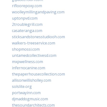
rifloorepoxy.com
woolleymillingandpaving.com
uptonpvd.com
2troublegrill.com
casateranga.com
sticksandstonesstudiooh.com
walkers-treeservice.com
shopmossi.com
untamedcollectivesd.com
mxpwellness.com
infernocanine.com
thepaperhousecollection.com
allisonwillisholley.com
solslite.org
portwayinn.com
djmaddogmusic.com
thesoundarchitects.com