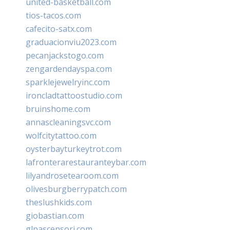
united-basketball.com
tios-tacos.com
cafecito-satx.com
graduacionviu2023.com
pecanjackstogo.com
zengardendayspa.com
sparklejewelryinc.com
ironcladtattoostudio.com
bruinshome.com
annascleaningsvc.com
wolfcitytattoo.com
oysterbayturkeytrot.com
lafronterarestauranteybar.com
lilyandrosetearoom.com
olivesburgberrypatch.com
theslushkids.com
giobastian.com
glpascensori.com