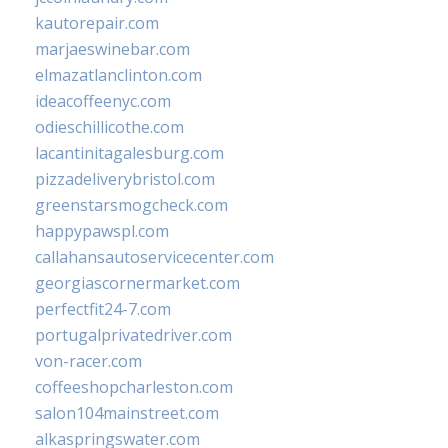
kautorepair.com
marjaeswinebar.com
elmazatlanclinton.com
ideacoffeenyc.com
odieschillicothe.com
lacantinitagalesburg.com
pizzadeliverybristol.com
greenstarsmogcheck.com
happypawspl.com
callahansautoservicecenter.com
georgiascornermarket.com
perfectfit24-7.com
portugalprivatedriver.com
von-racer.com
coffeeshopcharleston.com
salon104mainstreet.com
alkaspringswater.com