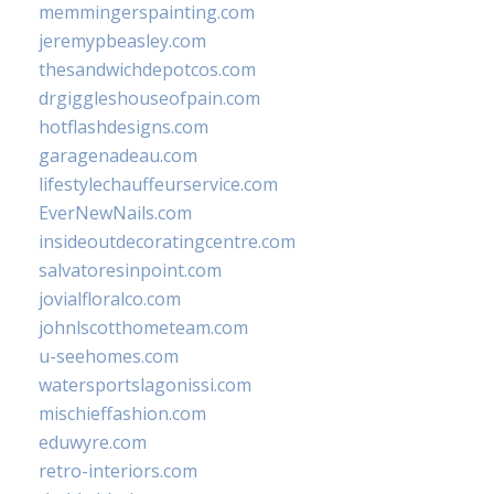
memmingerspainting.com
jeremypbeasley.com
thesandwichdepotcos.com
drgiggleshouseofpain.com
hotflashdesigns.com
garagenadeau.com
lifestylechauffeurservice.com
EverNewNails.com
insideoutdecoratingcentre.com
salvatoresinpoint.com
jovialfloralco.com
johnlscotthometeam.com
u-seehomes.com
watersportslagonissi.com
mischieffashion.com
eduwyre.com
retro-interiors.com