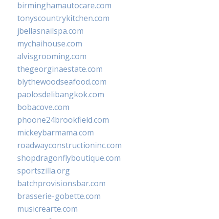
birminghamautocare.com
tonyscountrykitchen.com
jbellasnailspa.com
mychaihouse.com
alvisgrooming.com
thegeorginaestate.com
blythewoodseafood.com
paolosdelibangkok.com
bobacove.com
phoone24brookfield.com
mickeybarmama.com
roadwayconstructioninc.com
shopdragonflyboutique.com
sportszilla.org
batchprovisionsbar.com
brasserie-gobette.com
musicrearte.com