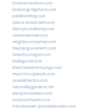
loceanecreations.com
birdsongridgefarm.com
joiedevivblog.com
valera-amsterdam.com
libertybrandhemp.com
norwoodinnwi.com
neighboursmarket.com
blackanguscareers.com
bolesfororegon.com
bodega-ole.com
thestreamlinerlounge.com
mestrinorubanofc.com
novelatherton.com
nassvalleygardens.net
electjohnstewart.com
omptourtravels.com
tribratanews-polreskebumen.com