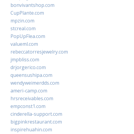
bonvivantshop.com
CupPlante.com
mpzin.com
stcreal.com
PopUpFlea.com
valueml.com
rebeccatorresjewelry.com
jmpbliss.com
drjorgerico.com
queensushipa.com
wendyweimerdds.com
ameri-camp.com
hrsreceivables.com
empconst1.com
cinderella-support.com
bigpinkrestaurant.com
inspirehuahin.com