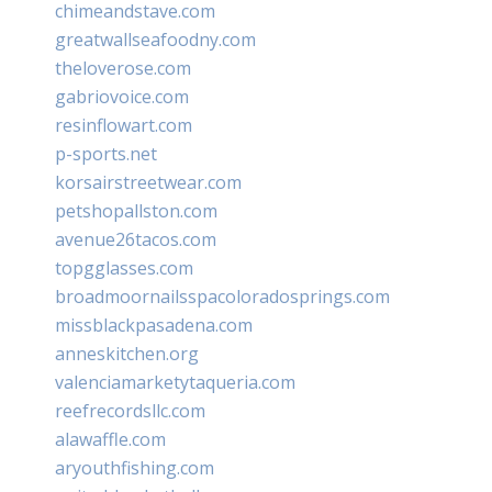
chimeandstave.com
greatwallseafoodny.com
theloverose.com
gabriovoice.com
resinflowart.com
p-sports.net
korsairstreetwear.com
petshopallston.com
avenue26tacos.com
topgglasses.com
broadmoornailsspacoloradosprings.com
missblackpasadena.com
anneskitchen.org
valenciamarketytaqueria.com
reefrecordsllc.com
alawaffle.com
aryouthfishing.com