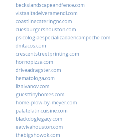
beckslandscapeandfence.com
vistaaltadelveramendi.com
coastlinecateringnc.com
cuesburgershouston.com
psicologiaespecializadaencampeche.com
dmtacos.com
crescentstreetprinting.com
hornopizza.com
driveadragster.com
hematologa.com
lizaivanov.com
guesttinyhomes.com
home-plow-by-meyer.com
palatelatincuisine.com
blackdoglegacy.com
eatvivahouston.com
thebigshowok.com