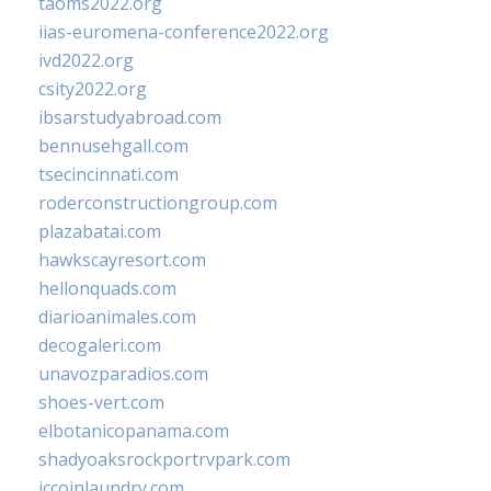
taoms2022.org
iias-euromena-conference2022.org
ivd2022.org
csity2022.org
ibsarstudyabroad.com
bennusehgall.com
tsecincinnati.com
roderconstructiongroup.com
plazabatai.com
hawkscayresort.com
hellonquads.com
diarioanimales.com
decogaleri.com
unavozparadios.com
shoes-vert.com
elbotanicopanama.com
shadyoaksrockportrvpark.com
jccoinlaundry.com