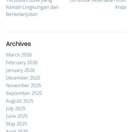
Terbuka Publik yang
Oil untuk Kesehatan Kulit
Ramah Lingkungan dan
Anda
navigation
Berkelanjutan
Archives
March 2026
February 2026
January 2026
December 2025
November 2025
September 2025
August 2025
July 2025
June 2025
May 2025
April 2025