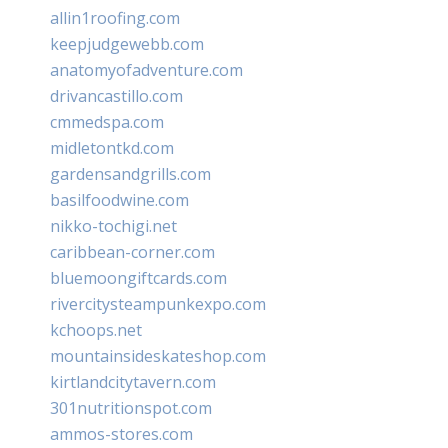
allin1roofing.com
keepjudgewebb.com
anatomyofadventure.com
drivancastillo.com
cmmedspa.com
midletontkd.com
gardensandgrills.com
basilfoodwine.com
nikko-tochigi.net
caribbean-corner.com
bluemoongiftcards.com
rivercitysteampunkexpo.com
kchoops.net
mountainsideskateshop.com
kirtlandcitytavern.com
301nutritionspot.com
ammos-stores.com