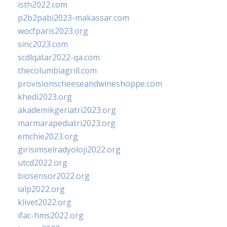
isth2022.com
p2b2pabi2023-makassar.com
wocfparis2023.org
sinc2023.com
scdlqatar2022-qa.com
thecolumbiagrill.com
provisionscheeseandwineshoppe.com
khedi2023.org
akademikgeriatri2023.org
marmarapediatri2023.org
emchie2023.org
girisimselradyoloji2022.org
utcd2022.org
biosensor2022.org
ialp2022.org
klivet2022.org
ifac-hms2022.org