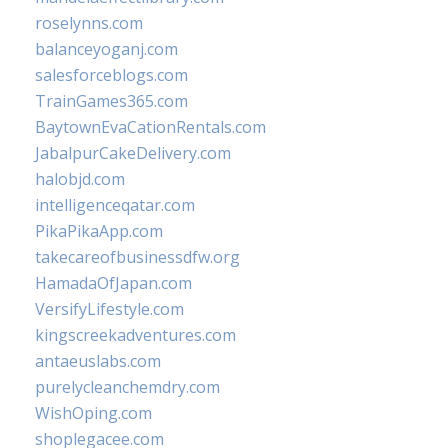
roselynns.com
balanceyoganj.com
salesforceblogs.com
TrainGames365.com
BaytownEvaCationRentals.com
JabalpurCakeDelivery.com
halobjd.com
intelligenceqatar.com
PikaPikaApp.com
takecareofbusinessdfw.org
HamadaOfJapan.com
VersifyLifestyle.com
kingscreekadventures.com
antaeuslabs.com
purelycleanchemdry.com
WishOping.com
shoplegacee.com