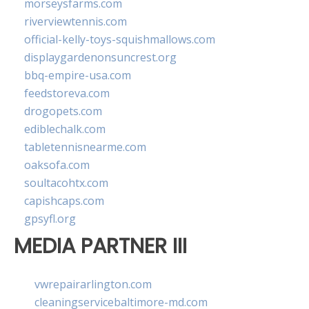
morseysfarms.com
riverviewtennis.com
official-kelly-toys-squishmallows.com
displaygardenonsuncrest.org
bbq-empire-usa.com
feedstoreva.com
drogopets.com
ediblechalk.com
tabletennisnearme.com
oaksofa.com
soultacohtx.com
capishcaps.com
gpsyfl.org
MEDIA PARTNER III
vwrepairarlington.com
cleaningservicebaltimore-md.com