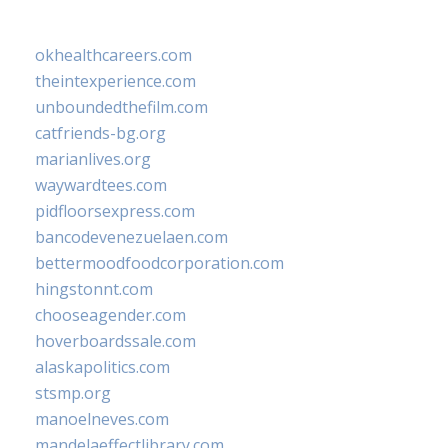
okhealthcareers.com
theintexperience.com
unboundedthefilm.com
catfriends-bg.org
marianlives.org
waywardtees.com
pidfloorsexpress.com
bancodevenezuelaen.com
bettermoodfoodcorporation.com
hingstonnt.com
chooseagender.com
hoverboardssale.com
alaskapolitics.com
stsmp.org
manoelneves.com
mandelaeffectlibrary.com