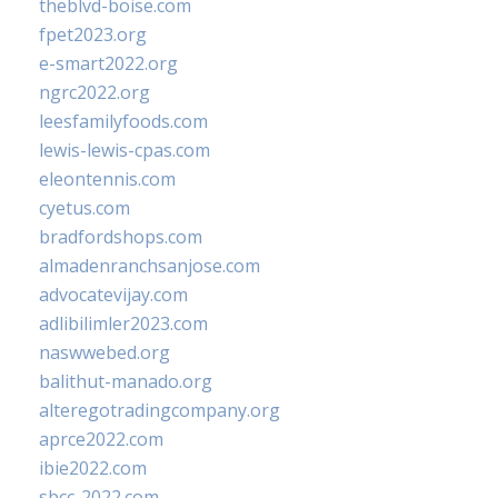
theblvd-boise.com
fpet2023.org
e-smart2022.org
ngrc2022.org
leesfamilyfoods.com
lewis-lewis-cpas.com
eleontennis.com
cyetus.com
bradfordshops.com
almadenranchsanjose.com
advocatevijay.com
adlibilimler2023.com
naswwebed.org
balithut-manado.org
alteregotradingcompany.org
aprce2022.com
ibie2022.com
sbcc-2022.com