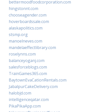
bettermoodfoodcorporation.com
hingstonnt.com
chooseagender.com
hoverboardssale.com
alaskapolitics.com
stsmp.org
manoelneves.com
mandelaeffectlibrary.com
roselynns.com
balanceyoganj.com
salesforceblogs.com
TrainGames365.com
BaytownEvaCationRentals.com
JabalpurCakeDelivery.com
halobjd.com
intelligenceqatar.com
PikaPikaApp.com