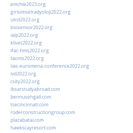
emchie2023.org
girisimselradyoloji2022.org
utcd2022.org
biosensor2022.org
ialp2022.org
klivet2022.org
ifac-hms2022.org
taoms2022.org
iias-euromena-conference2022.org
ivd2022.org
csity2022.org
ibsarstudyabroad.com
bennusehgall.com
tsecincinnati.com
roderconstructiongroup.com
plazabatai.com
hawkscayresort.com