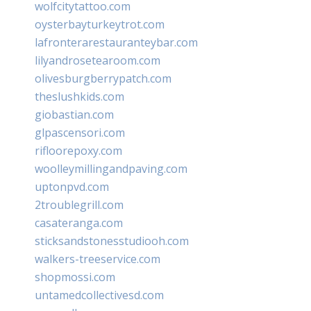
wolfcitytattoo.com
oysterbayturkeytrot.com
lafronterarestauranteybar.com
lilyandrosetearoom.com
olivesburgberrypatch.com
theslushkids.com
giobastian.com
glpascensori.com
rifloorepoxy.com
woolleymillingandpaving.com
uptonpvd.com
2troublegrill.com
casateranga.com
sticksandstonesstudiooh.com
walkers-treeservice.com
shopmossi.com
untamedcollectivesd.com