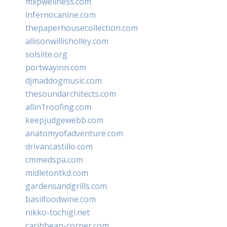
mxpwellness.com
infernocanine.com
thepaperhousecollection.com
allisonwillisholley.com
solslite.org
portwayinn.com
djmaddogmusic.com
thesoundarchitects.com
allin1roofing.com
keepjudgewebb.com
anatomyofadventure.com
drivancastillo.com
cmmedspa.com
midletontkd.com
gardensandgrills.com
basilfoodwine.com
nikko-tochigi.net
caribbean-corner.com