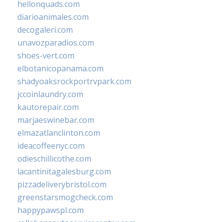
hellonquads.com
diarioanimales.com
decogaleri.com
unavozparadios.com
shoes-vert.com
elbotanicopanama.com
shadyoaksrockportrvpark.com
jccoinlaundry.com
kautorepair.com
marjaeswinebar.com
elmazatlanclinton.com
ideacoffeenyc.com
odieschillicothe.com
lacantinitagalesburg.com
pizzadeliverybristol.com
greenstarsmogcheck.com
happypawspl.com