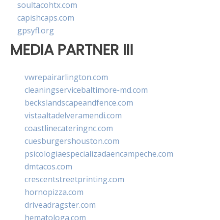
soultacohtx.com
capishcaps.com
gpsyfl.org
MEDIA PARTNER III
vwrepairarlington.com
cleaningservicebaltimore-md.com
beckslandscapeandfence.com
vistaaltadelveramendi.com
coastlinecateringnc.com
cuesburgershouston.com
psicologiaespecializadaencampeche.com
dmtacos.com
crescentstreetprinting.com
hornopizza.com
driveadragster.com
hematologa.com