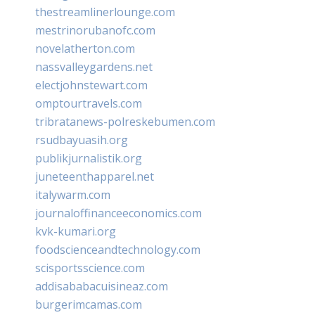
thestreamlinerlounge.com
mestrinorubanofc.com
novelatherton.com
nassvalleygardens.net
electjohnstewart.com
omptourtravels.com
tribratanews-polreskebumen.com
rsudbayuasih.org
publikjurnalistik.org
juneteenthapparel.net
italywarm.com
journaloffinanceeconomics.com
kvk-kumari.org
foodscienceandtechnology.com
scisportsscience.com
addisababacuisineaz.com
burgerimcamas.com