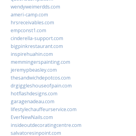
wendyweimerdds.com
ameri-camp.com
hrsreceivables.com
empconst1.com
cinderella-support.com
bigpinkrestaurant.com
inspirehuahin.com
memmingerspainting.com
jeremypbeasley.com
thesandwichdepotcos.com
drgiggleshouseofpain.com
hotflashdesigns.com
garagenadeau.com
lifestylechauffeurservice.com
EverNewNails.com
insideoutdecoratingcentre.com
salvatoresinpoint.com