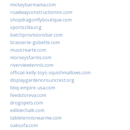
mickeybarmama.com
roadwayconstructioninc.com
shopdragonflyboutique.com
sportszilla.org
batchprovisionsbar.com
brasserie-gobette.com
musicrearte.com
morseysfarms.com
riverviewtennis.com
official-kelly-toys-squishmallows.com
displaygardenonsuncrest.org
bbq-empire-usa.com
feedstoreva.com
drogopets.com
ediblechalk.com
tabletennisnearme.com
oaksofa.com