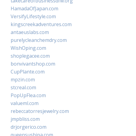
takecareofbusinessdfw.org
HamadaOfJapan.com
VersifyLifestyle.com
kingscreekadventures.com
antaeuslabs.com
purelycleanchemdry.com
WishOping.com
shoplegacee.com
bonvivantshop.com
CupPlante.com
mpzin.com
stcreal.com
PopUpFlea.com
valueml.com
rebeccatorresjewelry.com
jmpbliss.com
drjorgerico.com
queensushipa.com