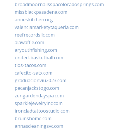
broadmoornailsspacoloradosprings.com
missblackpasadena.com
anneskitchen.org
valenciamarketytaqueria.com
reefrecordsllc.com
alawaffle.com
aryouthfishing.com
united-basketball.com
tios-tacos.com
cafecito-satx.com
graduacionviu2023.com
pecanjackstogo.com
zengardendayspa.com
sparklejewelryinc.com
ironcladtattoostudio.com
bruinshome.com
annascleaningsvc.com