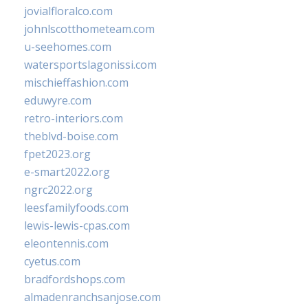
jovialfloralco.com
johnlscotthometeam.com
u-seehomes.com
watersportslagonissi.com
mischieffashion.com
eduwyre.com
retro-interiors.com
theblvd-boise.com
fpet2023.org
e-smart2022.org
ngrc2022.org
leesfamilyfoods.com
lewis-lewis-cpas.com
eleontennis.com
cyetus.com
bradfordshops.com
almadenranchsanjose.com