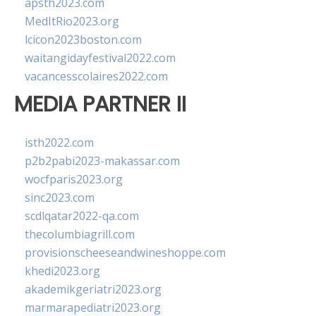
apsth2023.com
MedItRio2023.org
lcicon2023boston.com
waitangidayfestival2022.com
vacancesscolaires2022.com
MEDIA PARTNER II
isth2022.com
p2b2pabi2023-makassar.com
wocfparis2023.org
sinc2023.com
scdlqatar2022-qa.com
thecolumbiagrill.com
provisionscheeseandwineshoppe.com
khedi2023.org
akademikgeriatri2023.org
marmarapediatri2023.org