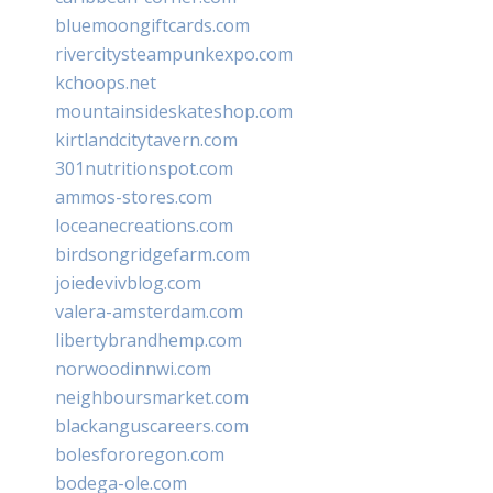
bluemoongiftcards.com
rivercitysteampunkexpo.com
kchoops.net
mountainsideskateshop.com
kirtlandcitytavern.com
301nutritionspot.com
ammos-stores.com
loceanecreations.com
birdsongridgefarm.com
joiedevivblog.com
valera-amsterdam.com
libertybrandhemp.com
norwoodinnwi.com
neighboursmarket.com
blackanguscareers.com
bolesfororegon.com
bodega-ole.com