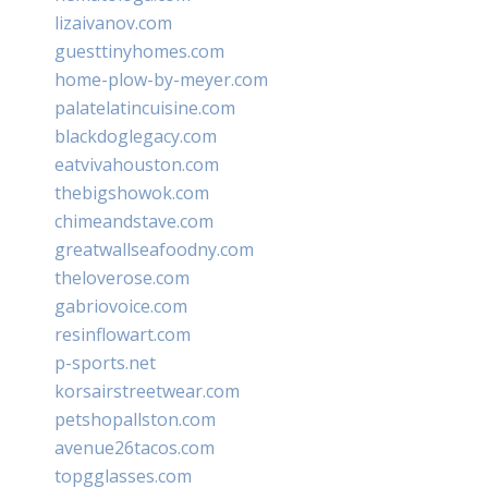
lizaivanov.com
guesttinyhomes.com
home-plow-by-meyer.com
palatelatincuisine.com
blackdoglegacy.com
eatvivahouston.com
thebigshowok.com
chimeandstave.com
greatwallseafoodny.com
theloverose.com
gabriovoice.com
resinflowart.com
p-sports.net
korsairstreetwear.com
petshopallston.com
avenue26tacos.com
topgglasses.com