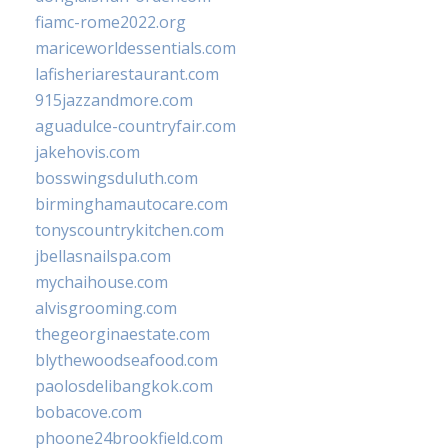
fiamc-rome2022.org
mariceworldessentials.com
lafisheriarestaurant.com
915jazzandmore.com
aguadulce-countryfair.com
jakehovis.com
bosswingsduluth.com
birminghamautocare.com
tonyscountrykitchen.com
jbellasnailspa.com
mychaihouse.com
alvisgrooming.com
thegeorginaestate.com
blythewoodseafood.com
paolosdelibangkok.com
bobacove.com
phoone24brookfield.com