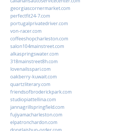
callahansautoservicecenter.com
georgiascornermarket.com
perfectfit24-7.com
portugalprivatedriver.com
von-racer.com
coffeeshopcharleston.com
salon104mainstreet.com
alkaspringswater.com
318mainstreet8h.com
lovenailsspari.com
oakberry-kuwait.com
quartzliterary.com
friendsofbroderickpark.com
studiopiattellina.com
jannagrillspringfield.com
fujiyamacharleston.com
elpatronchardon.com
donglaishun-order.com