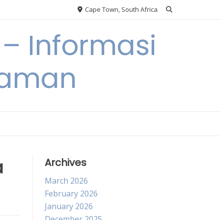
Cape Town, South Africa
– Informasi
Taman
a
Archives
March 2026
February 2026
January 2026
December 2025