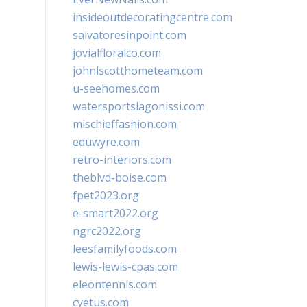
insideoutdecoratingcentre.com
salvatoresinpoint.com
jovialfloralco.com
johnlscotthometeam.com
u-seehomes.com
watersportslagonissi.com
mischieffashion.com
eduwyre.com
retro-interiors.com
theblvd-boise.com
fpet2023.org
e-smart2022.org
ngrc2022.org
leesfamilyfoods.com
lewis-lewis-cpas.com
eleontennis.com
cyetus.com