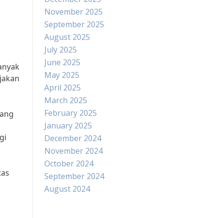
November 2025
September 2025
August 2025
July 2025
June 2025
banyak
May 2025
jakan
April 2025
March 2025
February 2025
yang
i
January 2025
gi
December 2024
November 2024
October 2024
tas
September 2024
August 2024