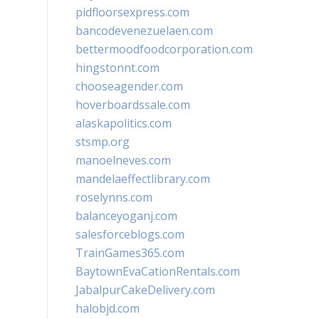
pidfloorsexpress.com
bancodevenezuelaen.com
bettermoodfoodcorporation.com
hingstonnt.com
chooseagender.com
hoverboardssale.com
alaskapolitics.com
stsmp.org
manoelneves.com
mandelaeffectlibrary.com
roselynns.com
balanceyoganj.com
salesforceblogs.com
TrainGames365.com
BaytownEvaCationRentals.com
JabalpurCakeDelivery.com
halobjd.com