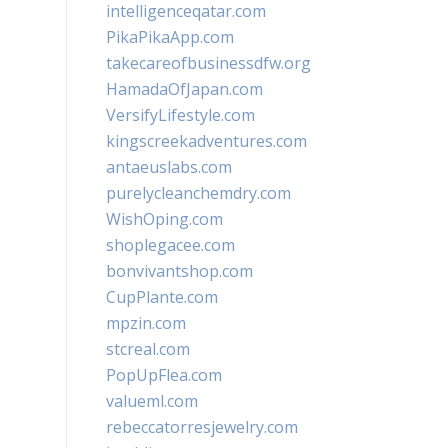
intelligenceqatar.com
PikaPikaApp.com
takecareofbusinessdfw.org
HamadaOfJapan.com
VersifyLifestyle.com
kingscreekadventures.com
antaeuslabs.com
purelycleanchemdry.com
WishOping.com
shoplegacee.com
bonvivantshop.com
CupPlante.com
mpzin.com
stcreal.com
PopUpFlea.com
valueml.com
rebeccatorresjewelry.com