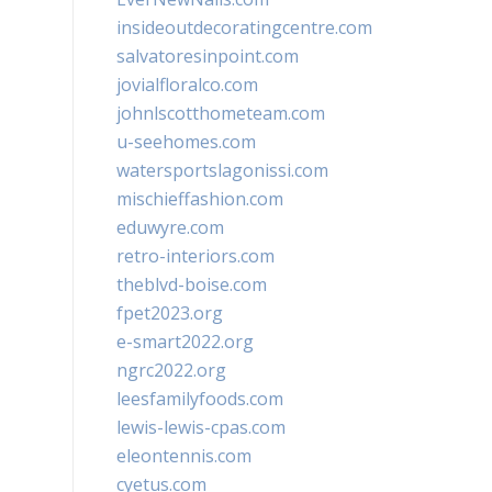
insideoutdecoratingcentre.com
salvatoresinpoint.com
jovialfloralco.com
johnlscotthometeam.com
u-seehomes.com
watersportslagonissi.com
mischieffashion.com
eduwyre.com
retro-interiors.com
theblvd-boise.com
fpet2023.org
e-smart2022.org
ngrc2022.org
leesfamilyfoods.com
lewis-lewis-cpas.com
eleontennis.com
cyetus.com