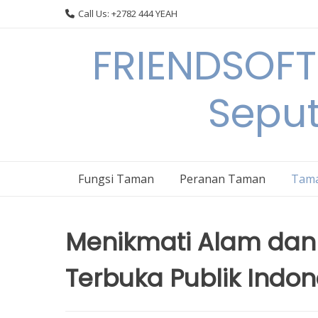
Skip
Call Us: +2782 444 YEAH
to
content
FRIENDSOFT
Sepu
Fungsi Taman
Peranan Taman
Tama
Menikmati Alam dan
Terbuka Publik Indon