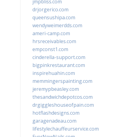
jmpbliss.com
drjorgerico.com
queensushipa.com
wendyweimerdds.com
ameri-camp.com
hrsreceivables.com
empconst1.com
cinderella-support.com
bigpinkrestaurant.com
inspirehuahin.com
memmingerspainting.com
jeremypbeasley.com
thesandwichdepotcos.com
drgiggleshouseofpain.com
hotflashdesigns.com
garagenadeau.com
lifestylechauffeurservice.com
EverNewNails.com