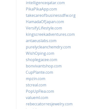
intelligenceqatar.com
PikaPikaApp.com
takecareofbusinessdfw.org
HamadaOfJapan.com
VersifyLifestyle.com
kingscreekadventures.com
antaeuslabs.com
purelycleanchemdry.com
WishOping.com
shoplegacee.com
bonvivantshop.com
CupPlante.com
mpzin.com
stcreal.com
PopUpFlea.com
valueml.com
rebeccatorresjewelry.com