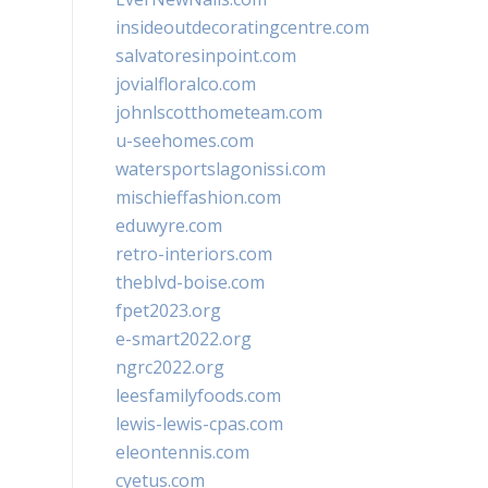
insideoutdecoratingcentre.com
salvatoresinpoint.com
jovialfloralco.com
johnlscotthometeam.com
u-seehomes.com
watersportslagonissi.com
mischieffashion.com
eduwyre.com
retro-interiors.com
theblvd-boise.com
fpet2023.org
e-smart2022.org
ngrc2022.org
leesfamilyfoods.com
lewis-lewis-cpas.com
eleontennis.com
cyetus.com