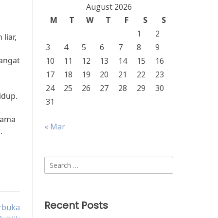
August 2026
M
T
W
T
F
S
S
1
2
liar,
3
4
5
6
7
8
9
sangat
10
11
12
13
14
15
16
17
18
19
20
21
22
23
24
25
26
27
28
29
30
idup.
31
sama
« Mar
.
Search
for:
Recent Posts
rbuka