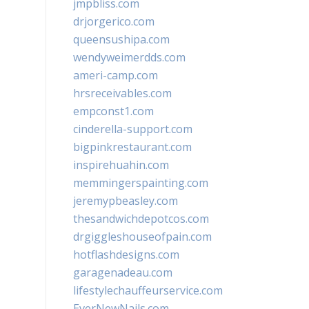
jmpbliss.com
drjorgerico.com
queensushipa.com
wendyweimerdds.com
ameri-camp.com
hrsreceivables.com
empconst1.com
cinderella-support.com
bigpinkrestaurant.com
inspirehuahin.com
memmingerspainting.com
jeremypbeasley.com
thesandwichdepotcos.com
drgiggleshouseofpain.com
hotflashdesigns.com
garagenadeau.com
lifestylechauffeurservice.com
EverNewNails.com