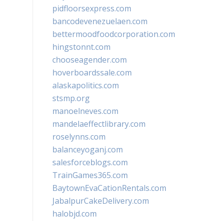
pidfloorsexpress.com
bancodevenezuelaen.com
bettermoodfoodcorporation.com
hingstonnt.com
chooseagender.com
hoverboardssale.com
alaskapolitics.com
stsmp.org
manoelneves.com
mandelaeffectlibrary.com
roselynns.com
balanceyoganj.com
salesforceblogs.com
TrainGames365.com
BaytownEvaCationRentals.com
JabalpurCakeDelivery.com
halobjd.com