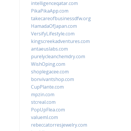
intelligenceqatar.com
PikaPikaApp.com
takecareofbusinessdfw.org
HamadaOfJapan.com
VersifyLifestyle.com
kingscreekadventures.com
antaeuslabs.com
purelycleanchemdry.com
WishOping.com
shoplegacee.com
bonvivantshop.com
CupPlante.com
mpzin.com
stcreal.com
PopUpFlea.com
valueml.com
rebeccatorresjewelry.com