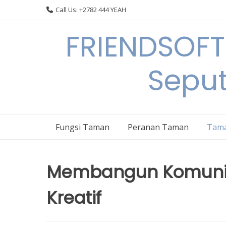
Skip
Call Us: +2782 444 YEAH
to
content
FRIENDSOFT
Sepu
Fungsi Taman
Peranan Taman
Tama
Membangun Komunita
Kreatif