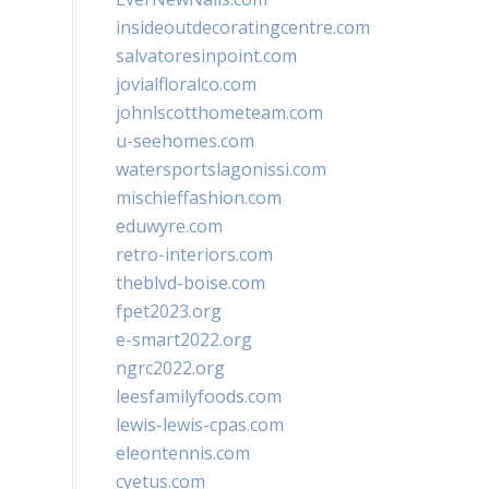
insideoutdecoratingcentre.com
salvatoresinpoint.com
jovialfloralco.com
johnlscotthometeam.com
u-seehomes.com
watersportslagonissi.com
mischieffashion.com
eduwyre.com
retro-interiors.com
theblvd-boise.com
fpet2023.org
e-smart2022.org
ngrc2022.org
leesfamilyfoods.com
lewis-lewis-cpas.com
eleontennis.com
cyetus.com