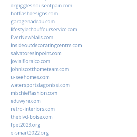
drgiggleshouseofpain.com
hotflashdesigns.com
garagenadeau.com
lifestylechauffeurservice.com
EverNewNails.com
insideoutdecoratingcentre.com
salvatoresinpoint.com
jovialfloralco.com
johnlscotthometeam.com
u-seehomes.com
watersportslagonissi.com
mischieffashion.com
eduwyre.com
retro-interiors.com
theblvd-boise.com
fpet2023.org
e-smart2022.org