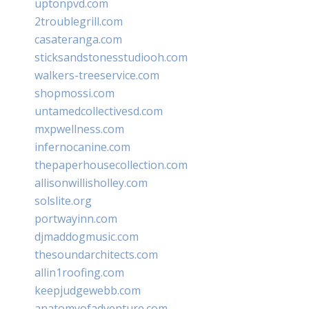
uptonpvd.com
2troublegrill.com
casateranga.com
sticksandstonesstudiooh.com
walkers-treeservice.com
shopmossi.com
untamedcollectivesd.com
mxpwellness.com
infernocanine.com
thepaperhousecollection.com
allisonwillisholley.com
solslite.org
portwayinn.com
djmaddogmusic.com
thesoundarchitects.com
allin1roofing.com
keepjudgewebb.com
anatomyofadventure.com