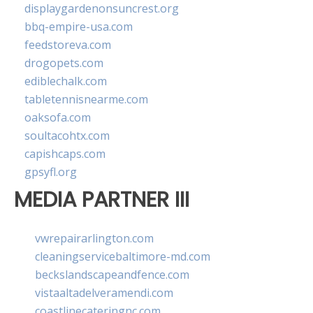
displaygardenonsuncrest.org
bbq-empire-usa.com
feedstoreva.com
drogopets.com
ediblechalk.com
tabletennisnearme.com
oaksofa.com
soultacohtx.com
capishcaps.com
gpsyfl.org
MEDIA PARTNER III
vwrepairarlington.com
cleaningservicebaltimore-md.com
beckslandscapeandfence.com
vistaaltadelveramendi.com
coastlinecateringnc.com