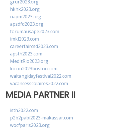
grur2023.org
hkhk2023.org
napm2023.org
apsdfd2023.org
forumausape2023.com
imkl2023.com
careerfaircsd2023.com
apsth2023.com
MedItRio2023.org
lcicon2023boston.com
waitangidayfestival2022.com
vacancesscolaires2022.com
MEDIA PARTNER II
isth2022.com
p2b2pabi2023-makassar.com
wocfparis2023.org