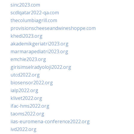
sinc2023.com
scdlqatar2022-qa.com
thecolumbiagrill.com
provisionscheeseandwineshoppe.com
khedi2023.org
akademikgeriatri2023.org
marmarapediatri2023.org
emchie2023.org
girisimselradyoloji2022.org
utcd2022.org
biosensor2022.org
ialp2022.org
klivet2022.org
ifac-hms2022.org
taoms2022.org
iias-euromena-conference2022.org
ivd2022.org