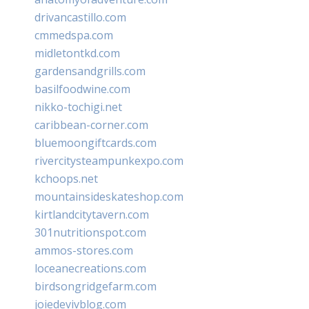
drivancastillo.com
cmmedspa.com
midletontkd.com
gardensandgrills.com
basilfoodwine.com
nikko-tochigi.net
caribbean-corner.com
bluemoongiftcards.com
rivercitysteampunkexpo.com
kchoops.net
mountainsideskateshop.com
kirtlandcitytavern.com
301nutritionspot.com
ammos-stores.com
loceanecreations.com
birdsongridgefarm.com
joiedevivblog.com