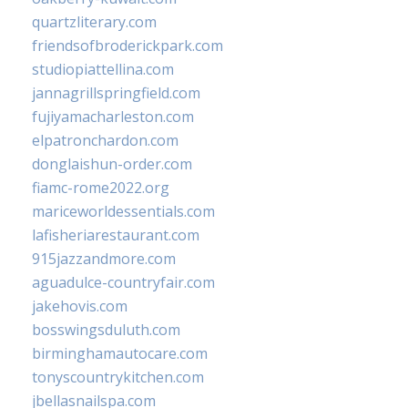
quartzliterary.com
friendsofbroderickpark.com
studiopiattellina.com
jannagrillspringfield.com
fujiyamacharleston.com
elpatronchardon.com
donglaishun-order.com
fiamc-rome2022.org
mariceworldessentials.com
lafisheriarestaurant.com
915jazzandmore.com
aguadulce-countryfair.com
jakehovis.com
bosswingsduluth.com
birminghamautocare.com
tonyscountrykitchen.com
jbellasnailspa.com