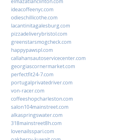
elmazatlanclinton.com
ideacoffeenyc.com
odieschillicothe.com
lacantinitagalesburg.com
pizzadeliverybristol.com
greenstarsmogcheck.com
happypawspl.com
callahansautoservicecenter.com
georgiascornermarket.com
perfectfit24-7.com
portugalprivatedriver.com
von-racer.com
coffeeshopcharleston.com
salon104mainstreet.com
alkaspringswater.com
318mainstreet8h.com
lovenailsspari.com
oakberry-kuwait.com