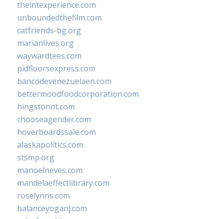
theintexperience.com
unboundedthefilm.com
catfriends-bg.org
marianlives.org
waywardtees.com
pidfloorsexpress.com
bancodevenezuelaen.com
bettermoodfoodcorporation.com
hingstonnt.com
chooseagender.com
hoverboardssale.com
alaskapolitics.com
stsmp.org
manoelneves.com
mandelaeffectlibrary.com
roselynns.com
balanceyoganj.com