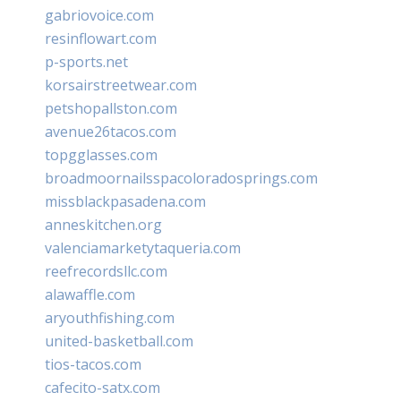
gabriovoice.com
resinflowart.com
p-sports.net
korsairstreetwear.com
petshopallston.com
avenue26tacos.com
topgglasses.com
broadmoornailsspacoloradosprings.com
missblackpasadena.com
anneskitchen.org
valenciamarketytaqueria.com
reefrecordsllc.com
alawaffle.com
aryouthfishing.com
united-basketball.com
tios-tacos.com
cafecito-satx.com