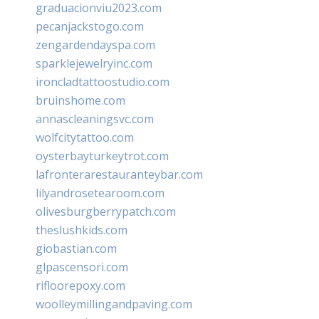
graduacionviu2023.com
pecanjackstogo.com
zengardendayspa.com
sparklejewelryinc.com
ironcladtattoostudio.com
bruinshome.com
annascleaningsvc.com
wolfcitytattoo.com
oysterbayturkeytrot.com
lafronterarestauranteybar.com
lilyandrosetearoom.com
olivesburgberrypatch.com
theslushkids.com
giobastian.com
glpascensori.com
rifloorepoxy.com
woolleymillingandpaving.com