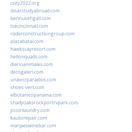
csity2022.org
ibsarstudyabroad.com
bennusehgall.com
tsecincinnati.com
roderconstructiongroup.com
plazabatai.com
hawkscayresort.com
hellonquads.com
diarioanimales.com
decogaleri.com
unavozparadios.com
shoes-vert.com
elbotanicopanama.com
shadyoaksrockportrvpark.com
jccoinlaundry.com
kautorepair.com
marjaeswinebar.com