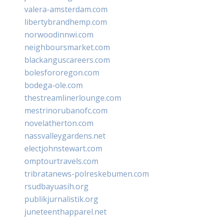
valera-amsterdam.com
libertybrandhemp.com
norwoodinnwi.com
neighboursmarket.com
blackanguscareers.com
bolesfororegon.com
bodega-ole.com
thestreamlinerlounge.com
mestrinorubanofc.com
novelatherton.com
nassvalleygardens.net
electjohnstewart.com
omptourtravels.com
tribratanews-polreskebumen.com
rsudbayuasih.org
publikjurnalistik.org
juneteenthapparel.net