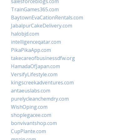
salesforceblogs.com
TrainGames365.com
BaytownEvaCationRentals.com
JabalpurCakeDelivery.com
halobjd.com
intelligenceqatar.com
PikaPikaApp.com
takecareofbusinessdfw.org
HamadaOfJapan.com
VersifyLifestyle.com
kingscreekadventures.com
antaeuslabs.com
purelycleanchemdry.com
WishOping.com
shoplegacee.com
bonvivantshop.com
CupPlante.com
mpzin.com