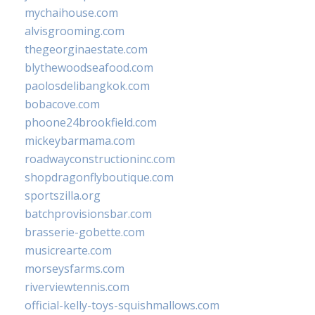
mychaihouse.com
alvisgrooming.com
thegeorginaestate.com
blythewoodseafood.com
paolosdelibangkok.com
bobacove.com
phoone24brookfield.com
mickeybarmama.com
roadwayconstructioninc.com
shopdragonflyboutique.com
sportszilla.org
batchprovisionsbar.com
brasserie-gobette.com
musicrearte.com
morseysfarms.com
riverviewtennis.com
official-kelly-toys-squishmallows.com