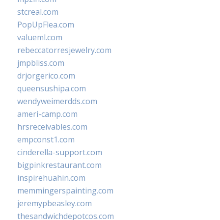
stcreal.com
PopUpFlea.com
valueml.com
rebeccatorresjewelry.com
jmpbliss.com
drjorgerico.com
queensushipa.com
wendyweimerdds.com
ameri-camp.com
hrsreceivables.com
empconst1.com
cinderella-support.com
bigpinkrestaurant.com
inspirehuahin.com
memmingerspainting.com
jeremypbeasley.com
thesandwichdepotcos.com