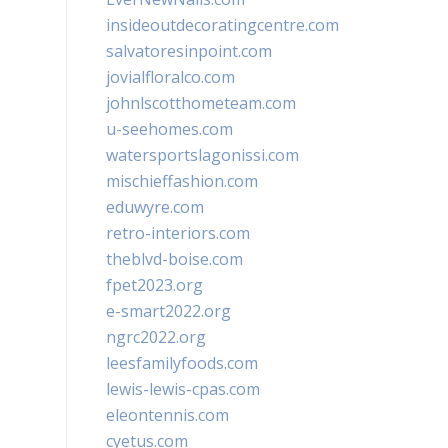
insideoutdecoratingcentre.com
salvatoresinpoint.com
jovialfloralco.com
johnlscotthometeam.com
u-seehomes.com
watersportslagonissi.com
mischieffashion.com
eduwyre.com
retro-interiors.com
theblvd-boise.com
fpet2023.org
e-smart2022.org
ngrc2022.org
leesfamilyfoods.com
lewis-lewis-cpas.com
eleontennis.com
cyetus.com