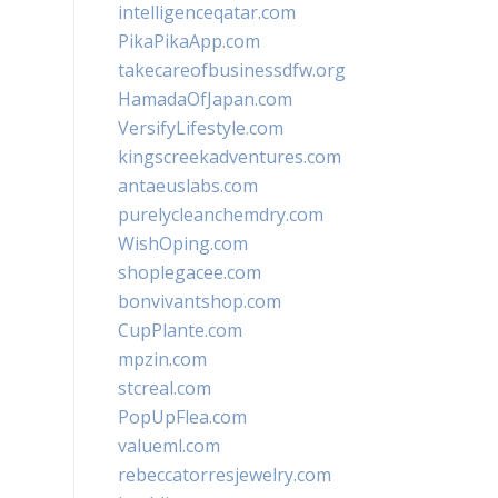
intelligenceqatar.com
PikaPikaApp.com
takecareofbusinessdfw.org
HamadaOfJapan.com
VersifyLifestyle.com
kingscreekadventures.com
antaeuslabs.com
purelycleanchemdry.com
WishOping.com
shoplegacee.com
bonvivantshop.com
CupPlante.com
mpzin.com
stcreal.com
PopUpFlea.com
valueml.com
rebeccatorresjewelry.com