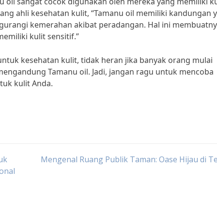
nu oil sangat cocok digunakan oleh mereka yang memiliki ku
orang ahli kesehatan kulit, “Tamanu oil memiliki kandungan 
urangi kemerahan akibat peradangan. Hal ini membuatn
iliki kulit sensitif.”
ntuk kesehatan kulit, tidak heran jika banyak orang mulai
 mengandung Tamanu oil. Jadi, jangan ragu untuk mencoba
uk kulit Anda.
uk
Mengenal Ruang Publik Taman: Oase Hijau di T
onal