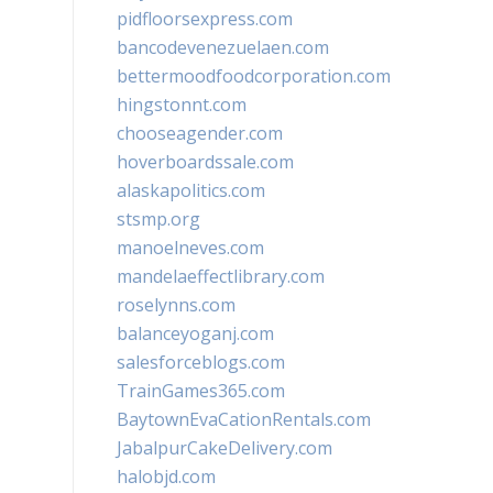
pidfloorsexpress.com
bancodevenezuelaen.com
bettermoodfoodcorporation.com
hingstonnt.com
chooseagender.com
hoverboardssale.com
alaskapolitics.com
stsmp.org
manoelneves.com
mandelaeffectlibrary.com
roselynns.com
balanceyoganj.com
salesforceblogs.com
TrainGames365.com
BaytownEvaCationRentals.com
JabalpurCakeDelivery.com
halobjd.com