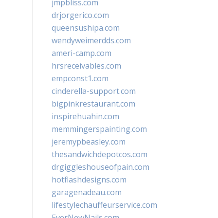
jmpbliss.com
drjorgerico.com
queensushipa.com
wendyweimerdds.com
ameri-camp.com
hrsreceivables.com
empconst1.com
cinderella-support.com
bigpinkrestaurant.com
inspirehuahin.com
memmingerspainting.com
jeremypbeasley.com
thesandwichdepotcos.com
drgiggleshouseofpain.com
hotflashdesigns.com
garagenadeau.com
lifestylechauffeurservice.com
EverNewNails.com