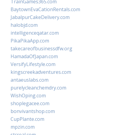
TrainGames365.com
BaytownEvaCationRentals.com
JabalpurCakeDelivery.com
halobjd.com
intelligenceqatar.com
PikaPikaApp.com
takecareofbusinessdfw.org
HamadaOfJapan.com
VersifyLifestyle.com
kingscreekadventures.com
antaeuslabs.com
purelycleanchemdry.com
WishOping.com
shoplegacee.com
bonvivantshop.com
CupPlante.com
mpzin.com
stcreal.com