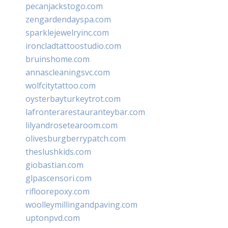
pecanjackstogo.com
zengardendayspa.com
sparklejewelryinc.com
ironcladtattoostudio.com
bruinshome.com
annascleaningsvc.com
wolfcitytattoo.com
oysterbayturkeytrot.com
lafronterarestauranteybar.com
lilyandrosetearoom.com
olivesburgberrypatch.com
theslushkids.com
giobastian.com
glpascensori.com
rifloorepoxy.com
woolleymillingandpaving.com
uptonpvd.com