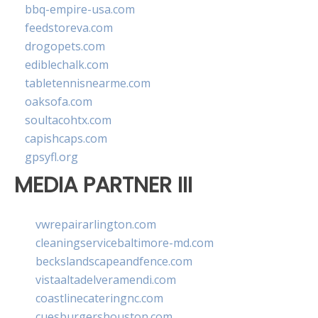
bbq-empire-usa.com
feedstoreva.com
drogopets.com
ediblechalk.com
tabletennisnearme.com
oaksofa.com
soultacohtx.com
capishcaps.com
gpsyfl.org
MEDIA PARTNER III
vwrepairarlington.com
cleaningservicebaltimore-md.com
beckslandscapeandfence.com
vistaaltadelveramendi.com
coastlinecateringnc.com
cuesburgershouston.com