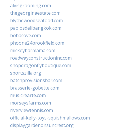
alvisgrooming.com
thegeorginaestate.com
blythewoodseafood.com
paolosdelibangkok.com
bobacove.com
phoone24brookfield.com
mickeybarmama.com
roadwayconstructioninc.com
shopdragonflyboutique.com
sportszilla.org
batchprovisionsbar.com
brasserie-gobette.com
musicrearte.com
morseysfarms.com
riverviewtennis.com
official-kelly-toys-squishmallows.com
displaygardenonsuncrest.org