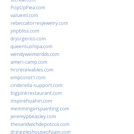
PopUpFlea.com
valueml.com
rebeccatorresjewelry.com
jmpbliss.com
drjorgerico.com
queensushipa.com
wendyweimerdds.com
ameri-camp.com
hrsreceivables.com
empconst1.com
cinderella-support.com
bigpinkrestaurant.com
inspirehuahin.com
memmingerspainting.com
jeremypbeasley.com
thesandwichdepotcos.com
drgiggleshouseofpain.com