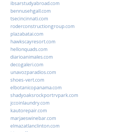
ibsarstudyabroad.com
bennusehgall.com
tsecincinnati.com
roderconstructiongroup.com
plazabatai.com
hawkscayresort.com
hellonquads.com
diarioanimales.com
decogaleri.com
unavozparadios.com
shoes-vert.com
elbotanicopanama.com
shadyoaksrockportrvpark.com
jccoinlaundry.com
kautorepair.com
marjaeswinebar.com
elmazatlanclinton.com