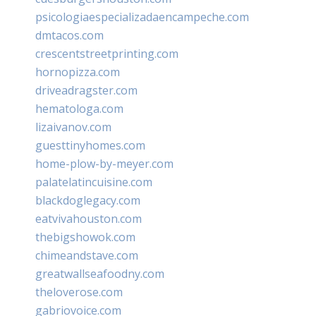
psicologiaespecializadaencampeche.com
dmtacos.com
crescentstreetprinting.com
hornopizza.com
driveadragster.com
hematologa.com
lizaivanov.com
guesttinyhomes.com
home-plow-by-meyer.com
palatelatincuisine.com
blackdoglegacy.com
eatvivahouston.com
thebigshowok.com
chimeandstave.com
greatwallseafoodny.com
theloverose.com
gabriovoice.com