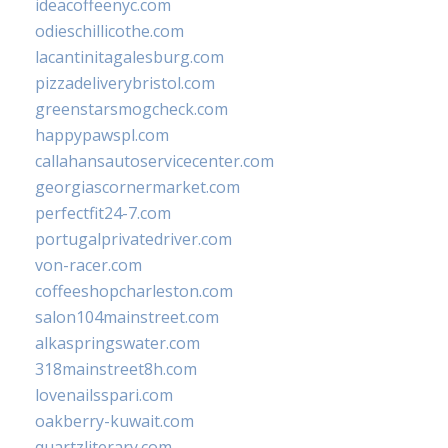
ideacoffeenyc.com
odieschillicothe.com
lacantinitagalesburg.com
pizzadeliverybristol.com
greenstarsmogcheck.com
happypawspl.com
callahansautoservicecenter.com
georgiascornermarket.com
perfectfit24-7.com
portugalprivatedriver.com
von-racer.com
coffeeshopcharleston.com
salon104mainstreet.com
alkaspringswater.com
318mainstreet8h.com
lovenailsspari.com
oakberry-kuwait.com
quartzliterary.com