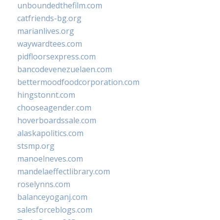
unboundedthefilm.com
catfriends-bg.org
marianlives.org
waywardtees.com
pidfloorsexpress.com
bancodevenezuelaen.com
bettermoodfoodcorporation.com
hingstonnt.com
chooseagender.com
hoverboardssale.com
alaskapolitics.com
stsmp.org
manoelneves.com
mandelaeffectlibrary.com
roselynns.com
balanceyoganj.com
salesforceblogs.com