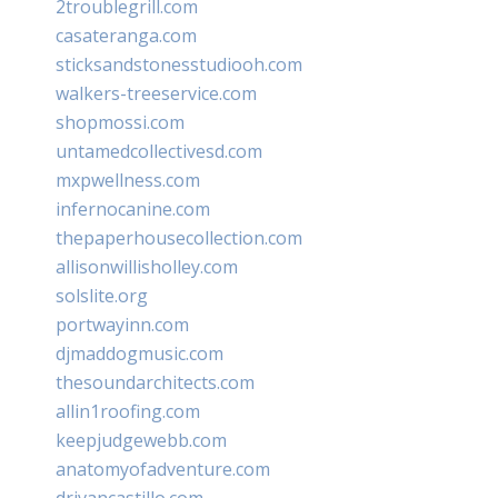
2troublegrill.com
casateranga.com
sticksandstonesstudiooh.com
walkers-treeservice.com
shopmossi.com
untamedcollectivesd.com
mxpwellness.com
infernocanine.com
thepaperhousecollection.com
allisonwillisholley.com
solslite.org
portwayinn.com
djmaddogmusic.com
thesoundarchitects.com
allin1roofing.com
keepjudgewebb.com
anatomyofadventure.com
drivancastillo.com