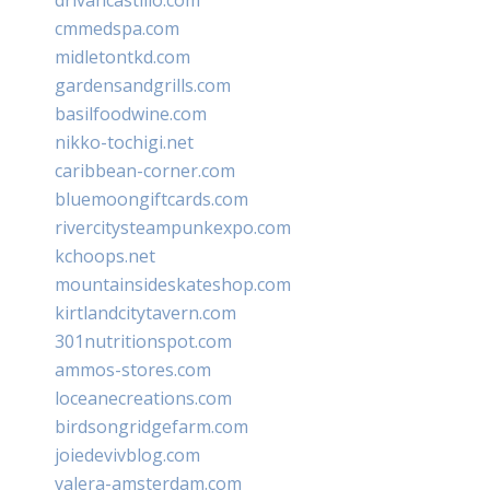
cmmedspa.com
midletontkd.com
gardensandgrills.com
basilfoodwine.com
nikko-tochigi.net
caribbean-corner.com
bluemoongiftcards.com
rivercitysteampunkexpo.com
kchoops.net
mountainsideskateshop.com
kirtlandcitytavern.com
301nutritionspot.com
ammos-stores.com
loceanecreations.com
birdsongridgefarm.com
joiedevivblog.com
valera-amsterdam.com