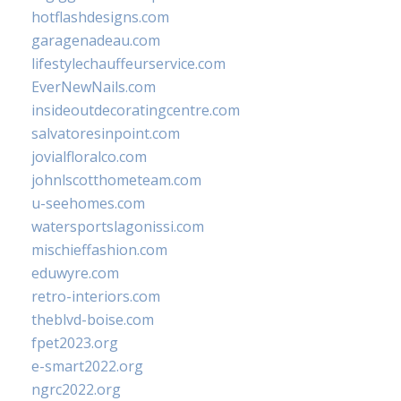
hotflashdesigns.com
garagenadeau.com
lifestylechauffeurservice.com
EverNewNails.com
insideoutdecoratingcentre.com
salvatoresinpoint.com
jovialfloralco.com
johnlscotthometeam.com
u-seehomes.com
watersportslagonissi.com
mischieffashion.com
eduwyre.com
retro-interiors.com
theblvd-boise.com
fpet2023.org
e-smart2022.org
ngrc2022.org