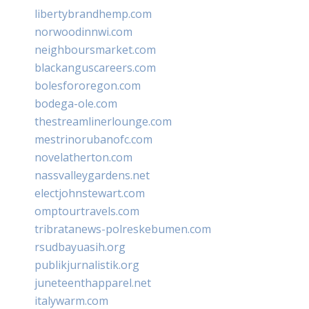
libertybrandhemp.com
norwoodinnwi.com
neighboursmarket.com
blackanguscareers.com
bolesfororegon.com
bodega-ole.com
thestreamlinerlounge.com
mestrinorubanofc.com
novelatherton.com
nassvalleygardens.net
electjohnstewart.com
omptourtravels.com
tribratanews-polreskebumen.com
rsudbayuasih.org
publikjurnalistik.org
juneteenthapparel.net
italywarm.com