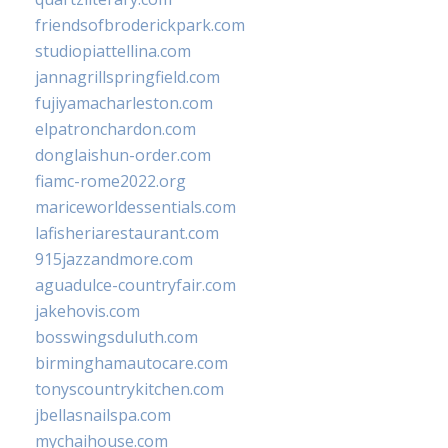
friendsofbroderickpark.com
studiopiattellina.com
jannagrillspringfield.com
fujiyamacharleston.com
elpatronchardon.com
donglaishun-order.com
fiamc-rome2022.org
mariceworldessentials.com
lafisheriarestaurant.com
915jazzandmore.com
aguadulce-countryfair.com
jakehovis.com
bosswingsduluth.com
birminghamautocare.com
tonyscountrykitchen.com
jbellasnailspa.com
mychaihouse.com