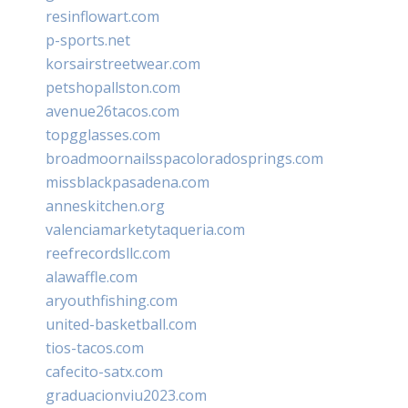
resinflowart.com
p-sports.net
korsairstreetwear.com
petshopallston.com
avenue26tacos.com
topgglasses.com
broadmoornailsspacoloradosprings.com
missblackpasadena.com
anneskitchen.org
valenciamarketytaqueria.com
reefrecordsllc.com
alawaffle.com
aryouthfishing.com
united-basketball.com
tios-tacos.com
cafecito-satx.com
graduacionviu2023.com