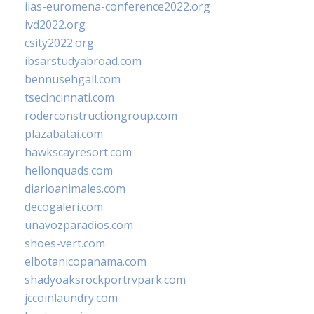
iias-euromena-conference2022.org
ivd2022.org
csity2022.org
ibsarstudyabroad.com
bennusehgall.com
tsecincinnati.com
roderconstructiongroup.com
plazabatai.com
hawkscayresort.com
hellonquads.com
diarioanimales.com
decogaleri.com
unavozparadios.com
shoes-vert.com
elbotanicopanama.com
shadyoaksrockportrvpark.com
jccoinlaundry.com