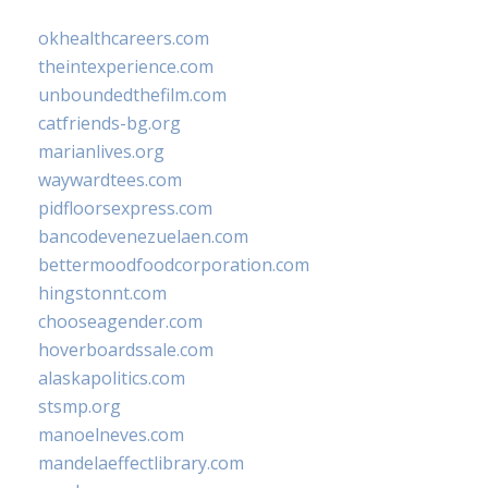
okhealthcareers.com
theintexperience.com
unboundedthefilm.com
catfriends-bg.org
marianlives.org
waywardtees.com
pidfloorsexpress.com
bancodevenezuelaen.com
bettermoodfoodcorporation.com
hingstonnt.com
chooseagender.com
hoverboardssale.com
alaskapolitics.com
stsmp.org
manoelneves.com
mandelaeffectlibrary.com