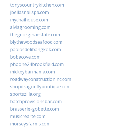
tonyscountrykitchen.com
jbellasnailspa.com
mychaihouse.com
alvisgrooming.com
thegeorginaestate.com
blythewoodseafood.com
paolosdelibangkok.com
bobacove.com
phoone24brookfield.com
mickeybarmama.com
roadwayconstructioninc.com
shopdragonflyboutique.com
sportszilla.org
batchprovisionsbar.com
brasserie-gobette.com
musicrearte.com
morseysfarms.com