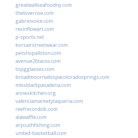
greatwallseafoodny.com
theloverose.com
gabriovoice.com
resinflowart.com
p-sports.net
korsairstreetwear.com
petshopallston.com
avenue26tacos.com
topgglasses.com
broadmoornailsspacoloradosprings.com
missblackpasadena.com
anneskitchen.org
valenciamarketytaqueria.com
reefrecordsllc.com
alawaffle.com
aryouthfishing.com
united-basketball.com