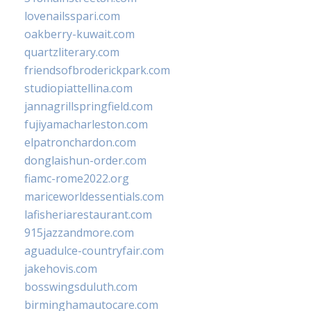
lovenailsspari.com
oakberry-kuwait.com
quartzliterary.com
friendsofbroderickpark.com
studiopiattellina.com
jannagrillspringfield.com
fujiyamacharleston.com
elpatronchardon.com
donglaishun-order.com
fiamc-rome2022.org
mariceworldessentials.com
lafisheriarestaurant.com
915jazzandmore.com
aguadulce-countryfair.com
jakehovis.com
bosswingsduluth.com
birminghamautocare.com