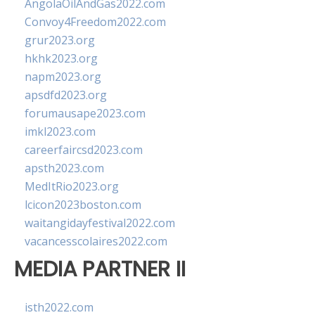
AngolaOilAndGas2022.com
Convoy4Freedom2022.com
grur2023.org
hkhk2023.org
napm2023.org
apsdfd2023.org
forumausape2023.com
imkl2023.com
careerfaircsd2023.com
apsth2023.com
MedItRio2023.org
lcicon2023boston.com
waitangidayfestival2022.com
vacancesscolaires2022.com
MEDIA PARTNER II
isth2022.com