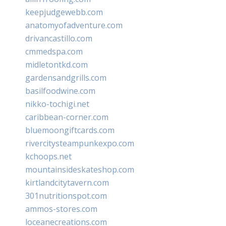
keepjudgewebb.com
anatomyofadventure.com
drivancastillo.com
cmmedspa.com
midletontkd.com
gardensandgrills.com
basilfoodwine.com
nikko-tochigi.net
caribbean-corner.com
bluemoongiftcards.com
rivercitysteampunkexpo.com
kchoops.net
mountainsideskateshop.com
kirtlandcitytavern.com
301nutritionspot.com
ammos-stores.com
loceanecreations.com