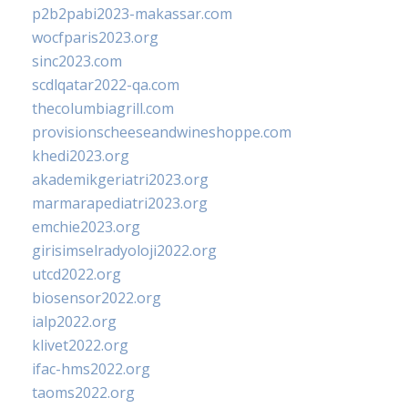
p2b2pabi2023-makassar.com
wocfparis2023.org
sinc2023.com
scdlqatar2022-qa.com
thecolumbiagrill.com
provisionscheeseandwineshoppe.com
khedi2023.org
akademikgeriatri2023.org
marmarapediatri2023.org
emchie2023.org
girisimselradyoloji2022.org
utcd2022.org
biosensor2022.org
ialp2022.org
klivet2022.org
ifac-hms2022.org
taoms2022.org