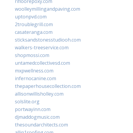
rifloorepoxy.com
woolleymillingandpaving.com
uptonpvd.com
2troublegrill.com
casateranga.com
sticksandstonesstudiooh.com
walkers-treeservice.com
shopmossi.com
untamedcollectivesd.com
mxpwellness.com
infernocanine.com
thepaperhousecollection.com
allisonwillisholley.com
solslite.org
portwayinn.com
djmaddogmusic.com
thesoundarchitects.com
allin1roofing.com