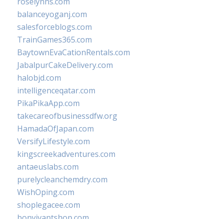
roselynns.com
balanceyoganj.com
salesforceblogs.com
TrainGames365.com
BaytownEvaCationRentals.com
JabalpurCakeDelivery.com
halobjd.com
intelligenceqatar.com
PikaPikaApp.com
takecareofbusinessdfw.org
HamadaOfJapan.com
VersifyLifestyle.com
kingscreekadventures.com
antaeuslabs.com
purelycleanchemdry.com
WishOping.com
shoplegacee.com
bonvivantshop.com