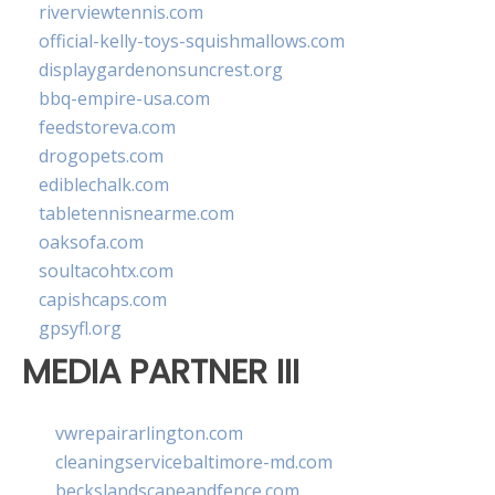
riverviewtennis.com
official-kelly-toys-squishmallows.com
displaygardenonsuncrest.org
bbq-empire-usa.com
feedstoreva.com
drogopets.com
ediblechalk.com
tabletennisnearme.com
oaksofa.com
soultacohtx.com
capishcaps.com
gpsyfl.org
MEDIA PARTNER III
vwrepairarlington.com
cleaningservicebaltimore-md.com
beckslandscapeandfence.com