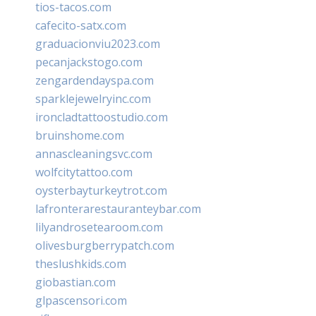
tios-tacos.com
cafecito-satx.com
graduacionviu2023.com
pecanjackstogo.com
zengardendayspa.com
sparklejewelryinc.com
ironcladtattoostudio.com
bruinshome.com
annascleaningsvc.com
wolfcitytattoo.com
oysterbayturkeytrot.com
lafronterarestauranteybar.com
lilyandrosetearoom.com
olivesburgberrypatch.com
theslushkids.com
giobastian.com
glpascensori.com