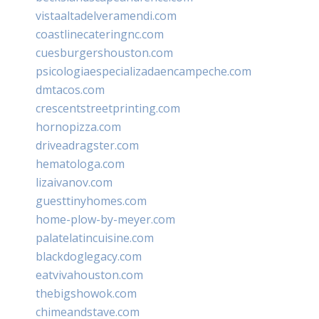
vistaaltadelveramendi.com
coastlinecateringnc.com
cuesburgershouston.com
psicologiaespecializadaencampeche.com
dmtacos.com
crescentstreetprinting.com
hornopizza.com
driveadragster.com
hematologa.com
lizaivanov.com
guesttinyhomes.com
home-plow-by-meyer.com
palatelatincuisine.com
blackdoglegacy.com
eatvivahouston.com
thebigshowok.com
chimeandstave.com