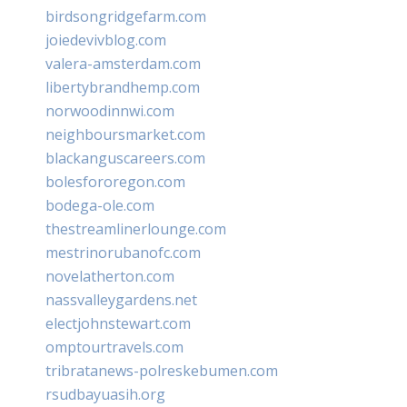
birdsongridgefarm.com
joiedevivblog.com
valera-amsterdam.com
libertybrandhemp.com
norwoodinnwi.com
neighboursmarket.com
blackanguscareers.com
bolesfororegon.com
bodega-ole.com
thestreamlinerlounge.com
mestrinorubanofc.com
novelatherton.com
nassvalleygardens.net
electjohnstewart.com
omptourtravels.com
tribratanews-polreskebumen.com
rsudbayuasih.org