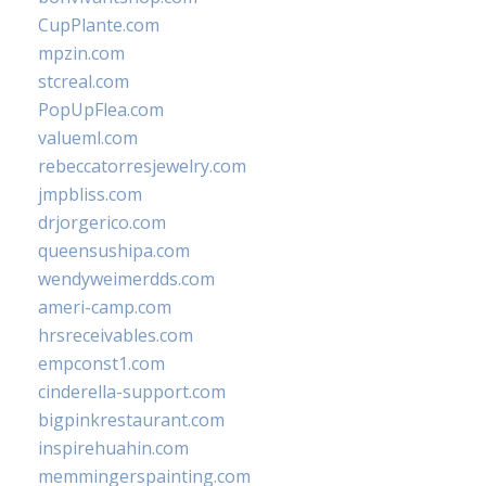
CupPlante.com
mpzin.com
stcreal.com
PopUpFlea.com
valueml.com
rebeccatorresjewelry.com
jmpbliss.com
drjorgerico.com
queensushipa.com
wendyweimerdds.com
ameri-camp.com
hrsreceivables.com
empconst1.com
cinderella-support.com
bigpinkrestaurant.com
inspirehuahin.com
memmingerspainting.com