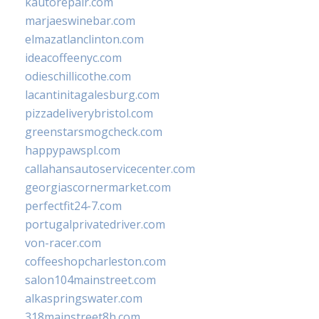
kautorepair.com
marjaeswinebar.com
elmazatlanclinton.com
ideacoffeenyc.com
odieschillicothe.com
lacantinitagalesburg.com
pizzadeliverybristol.com
greenstarsmogcheck.com
happypawspl.com
callahansautoservicecenter.com
georgiascornermarket.com
perfectfit24-7.com
portugalprivatedriver.com
von-racer.com
coffeeshopcharleston.com
salon104mainstreet.com
alkaspringswater.com
318mainstreet8h.com