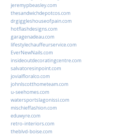
jeremypbeasley.com
thesandwichdepotcos.com
drgiggleshouseofpain.com
hotflashdesigns.com
garagenadeau.com
lifestylechauffeurservice.com
EverNewNails.com
insideoutdecoratingcentre.com
salvatoresinpoint.com
jovialfloralco.com
johnlscotthometeam.com
u-seehomes.com
watersportslagonissi.com
mischieffashion.com
eduwyre.com
retro-interiors.com
theblvd-boise.com