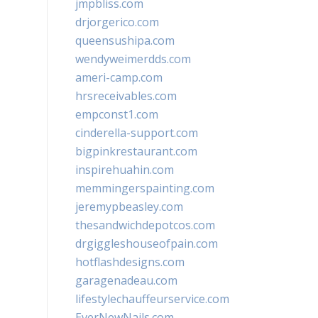
jmpbliss.com
drjorgerico.com
queensushipa.com
wendyweimerdds.com
ameri-camp.com
hrsreceivables.com
empconst1.com
cinderella-support.com
bigpinkrestaurant.com
inspirehuahin.com
memmingerspainting.com
jeremypbeasley.com
thesandwichdepotcos.com
drgiggleshouseofpain.com
hotflashdesigns.com
garagenadeau.com
lifestylechauffeurservice.com
EverNewNails.com