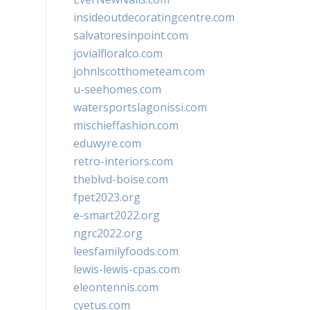
insideoutdecoratingcentre.com
salvatoresinpoint.com
jovialfloralco.com
johnlscotthometeam.com
u-seehomes.com
watersportslagonissi.com
mischieffashion.com
eduwyre.com
retro-interiors.com
theblvd-boise.com
fpet2023.org
e-smart2022.org
ngrc2022.org
leesfamilyfoods.com
lewis-lewis-cpas.com
eleontennis.com
cyetus.com