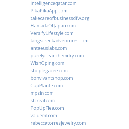
intelligenceqatar.com
PikaPikaApp.com
takecareofbusinessdfw.org
HamadaOfJapan.com
VersifyLifestyle.com
kingscreekadventures.com
antaeuslabs.com
purelycleanchemdry.com
WishOping.com
shoplegacee.com
bonvivantshop.com
CupPlante.com
mpzin.com
stcreal.com
PopUpFlea.com
valueml.com
rebeccatorresjewelry.com