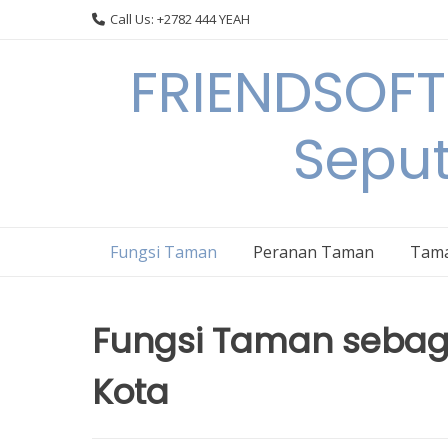
Skip
Call Us: +2782 444 YEAH
to
content
FRIENDSOFT
Sepu
Fungsi Taman
Peranan Taman
Tama
Fungsi Taman sebaga
Kota