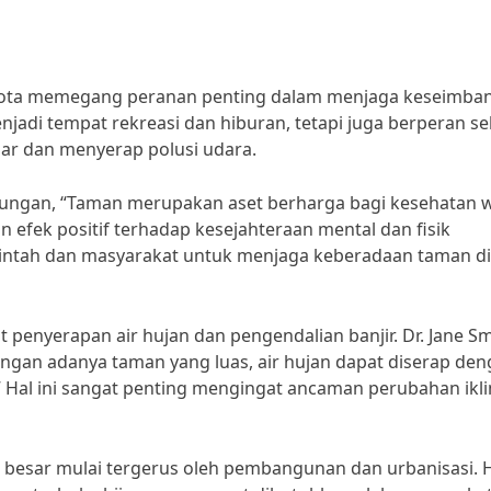
i kota memegang peranan penting dalam menjaga keseimba
adi tempat rekreasi dan hiburan, tetapi juga berperan se
ar dan menyerap polusi udara.
gkungan, “Taman merupakan aset berharga bagi kesehatan 
n efek positif terhadap kesejahteraan mental dan fisik
erintah dan masyarakat untuk menjaga keberadaan taman di
t penyerapan air hujan dan pengendalian banjir. Dr. Jane Sm
engan adanya taman yang luas, air hujan dapat diserap de
r.” Hal ini sangat penting mengingat ancaman perubahan ikl
besar mulai tergerus oleh pembangunan dan urbanisasi. Ha