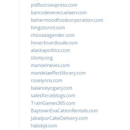
pidfloorsexpress.com
bancodevenezuelaen.com
bettermoodfoodcorporation.com
hingstonnt.com
chooseagender.com
hoverboardssale.com
alaskapolitics.com
stsmp.org
manoelneves.com
mandelaeffectlibrary.com
roselynns.com
balanceyoganj.com
salesforceblogs.com
TrainGames365.com
BaytownEvaCationRentals.com
JabalpurCakeDelivery.com
halobjd.com