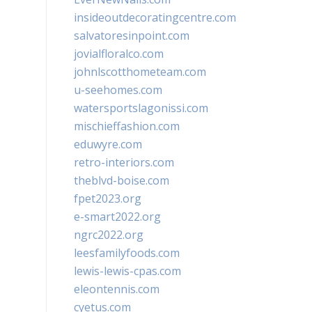
insideoutdecoratingcentre.com
salvatoresinpoint.com
jovialfloralco.com
johnlscotthometeam.com
u-seehomes.com
watersportslagonissi.com
mischieffashion.com
eduwyre.com
retro-interiors.com
theblvd-boise.com
fpet2023.org
e-smart2022.org
ngrc2022.org
leesfamilyfoods.com
lewis-lewis-cpas.com
eleontennis.com
cyetus.com