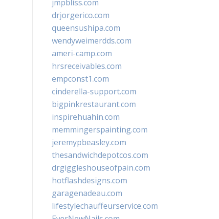
jmpbliss.com
drjorgerico.com
queensushipa.com
wendyweimerdds.com
ameri-camp.com
hrsreceivables.com
empconst1.com
cinderella-support.com
bigpinkrestaurant.com
inspirehuahin.com
memmingerspainting.com
jeremypbeasley.com
thesandwichdepotcos.com
drgiggleshouseofpain.com
hotflashdesigns.com
garagenadeau.com
lifestylechauffeurservice.com
EverNewNails.com