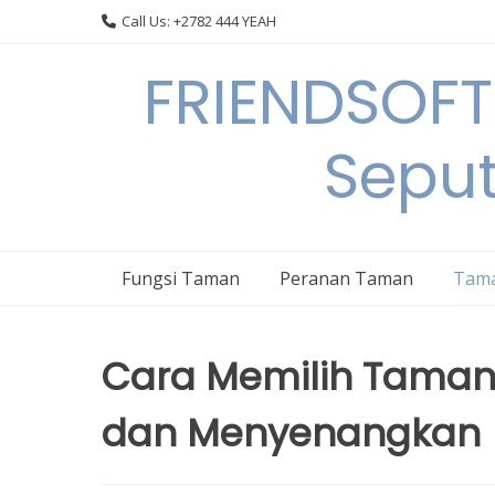
Skip
Call Us: +2782 444 YEAH
to
content
FRIENDSOFT
Sepu
Fungsi Taman
Peranan Taman
Tama
Cara Memilih Taman
dan Menyenangkan