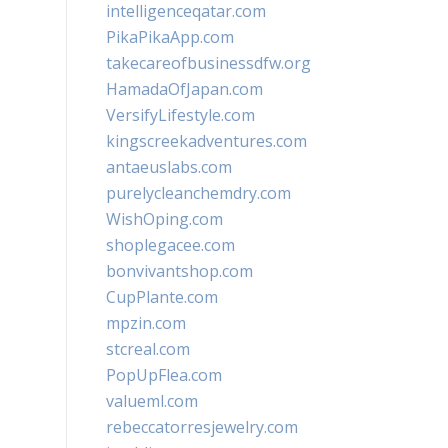
intelligenceqatar.com
PikaPikaApp.com
takecareofbusinessdfw.org
HamadaOfJapan.com
VersifyLifestyle.com
kingscreekadventures.com
antaeuslabs.com
purelycleanchemdry.com
WishOping.com
shoplegacee.com
bonvivantshop.com
CupPlante.com
mpzin.com
stcreal.com
PopUpFlea.com
valueml.com
rebeccatorresjewelry.com