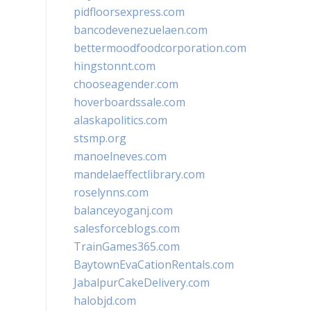
pidfloorsexpress.com
bancodevenezuelaen.com
bettermoodfoodcorporation.com
hingstonnt.com
chooseagender.com
hoverboardssale.com
alaskapolitics.com
stsmp.org
manoelneves.com
mandelaeffectlibrary.com
roselynns.com
balanceyoganj.com
salesforceblogs.com
TrainGames365.com
BaytownEvaCationRentals.com
JabalpurCakeDelivery.com
halobjd.com