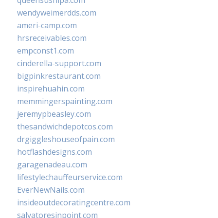
queensushipa.com
wendyweimerdds.com
ameri-camp.com
hrsreceivables.com
empconst1.com
cinderella-support.com
bigpinkrestaurant.com
inspirehuahin.com
memmingerspainting.com
jeremypbeasley.com
thesandwichdepotcos.com
drgiggleshouseofpain.com
hotflashdesigns.com
garagenadeau.com
lifestylechauffeurservice.com
EverNewNails.com
insideoutdecoratingcentre.com
salvatoresinpoint.com