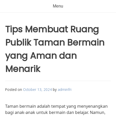
Menu
Tips Membuat Ruang
Publik Taman Bermain
yang Aman dan
Menarik
Posted on
October 13, 2024
by
adminfri
Taman bermain adalah tempat yang menyenangkan
bagi anak-anak untuk bermain dan belajar. Namun,