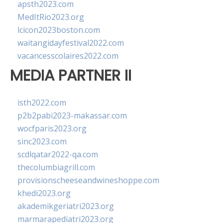
apsth2023.com
MedItRio2023.org
lcicon2023boston.com
waitangidayfestival2022.com
vacancesscolaires2022.com
MEDIA PARTNER II
isth2022.com
p2b2pabi2023-makassar.com
wocfparis2023.org
sinc2023.com
scdlqatar2022-qa.com
thecolumbiagrill.com
provisionscheeseandwineshoppe.com
khedi2023.org
akademikgeriatri2023.org
marmarapediatri2023.org