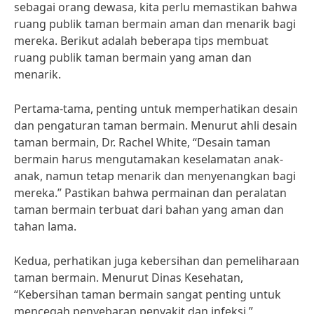
sebagai orang dewasa, kita perlu memastikan bahwa
ruang publik taman bermain aman dan menarik bagi
mereka. Berikut adalah beberapa tips membuat
ruang publik taman bermain yang aman dan
menarik.
Pertama-tama, penting untuk memperhatikan desain
dan pengaturan taman bermain. Menurut ahli desain
taman bermain, Dr. Rachel White, “Desain taman
bermain harus mengutamakan keselamatan anak-
anak, namun tetap menarik dan menyenangkan bagi
mereka.” Pastikan bahwa permainan dan peralatan
taman bermain terbuat dari bahan yang aman dan
tahan lama.
Kedua, perhatikan juga kebersihan dan pemeliharaan
taman bermain. Menurut Dinas Kesehatan,
“Kebersihan taman bermain sangat penting untuk
mencegah penyebaran penyakit dan infeksi.”