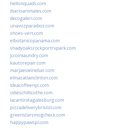
hellonquads.com
diarioanimales.com
decogaleri.com
unavozparadios.com
shoes-vert.com
elbotanicopanama.com
shadyoaksrockportrvpark.com
jccoinlaundry.com
kautorepair.com
marjaeswinebar.com
elmazatlanclinton.com
ideacoffeenyc.com
odieschillicothe.com
lacantinitagalesburg.com
pizzadeliverybristol.com
greenstarsmogcheck.com
happypawspl.com