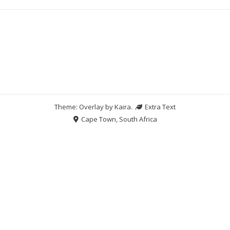
Theme: Overlay by
Kaira
.
Extra Text
Cape Town, South Africa