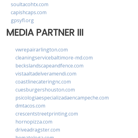
soultacohtx.com
capishcaps.com
gpsyfl.org
MEDIA PARTNER III
vwrepairarlington.com
cleaningservicebaltimore-md.com
beckslandscapeandfence.com
vistaaltadelveramendi.com
coastlinecateringnc.com
cuesburgershouston.com
psicologiaespecializadaencampeche.com
dmtacos.com
crescentstreetprinting.com
hornopizza.com
driveadragster.com
hematologa.com