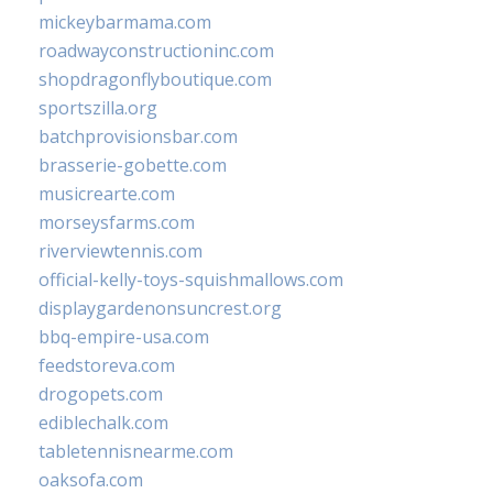
mickeybarmama.com
roadwayconstructioninc.com
shopdragonflyboutique.com
sportszilla.org
batchprovisionsbar.com
brasserie-gobette.com
musicrearte.com
morseysfarms.com
riverviewtennis.com
official-kelly-toys-squishmallows.com
displaygardenonsuncrest.org
bbq-empire-usa.com
feedstoreva.com
drogopets.com
ediblechalk.com
tabletennisnearme.com
oaksofa.com