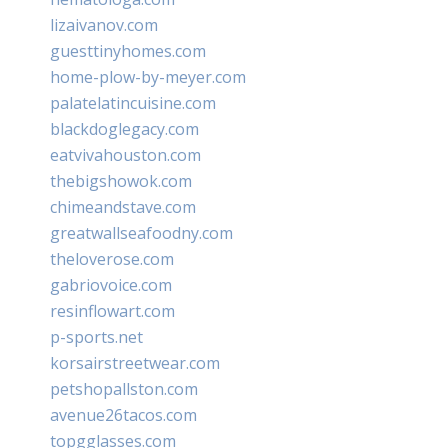
lizaivanov.com
guesttinyhomes.com
home-plow-by-meyer.com
palatelatincuisine.com
blackdoglegacy.com
eatvivahouston.com
thebigshowok.com
chimeandstave.com
greatwallseafoodny.com
theloverose.com
gabriovoice.com
resinflowart.com
p-sports.net
korsairstreetwear.com
petshopallston.com
avenue26tacos.com
topgglasses.com