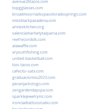
avenue26tacos.com
topgglasses.com
broadmoornailsspacoloradosprings.com
missblackpasadena.com
anneskitchen.org
valenciamarketytaqueria.com
reefrecordsllc.com
alawaffle.com
aryouthfishing.com
united-basketball.com
tios-tacos.com
cafecito-satx.com
graduacionviu2023.com
pecanjackstogo.com
zengardendayspa.com
sparklejewelryinc.com
ironcladtattoostudio.com
bruinshome.com