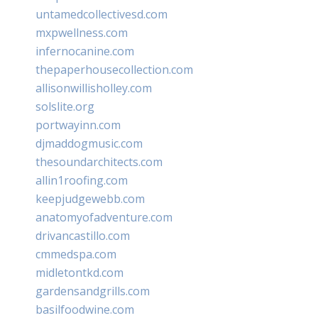
untamedcollectivesd.com
mxpwellness.com
infernocanine.com
thepaperhousecollection.com
allisonwillisholley.com
solslite.org
portwayinn.com
djmaddogmusic.com
thesoundarchitects.com
allin1roofing.com
keepjudgewebb.com
anatomyofadventure.com
drivancastillo.com
cmmedspa.com
midletontkd.com
gardensandgrills.com
basilfoodwine.com