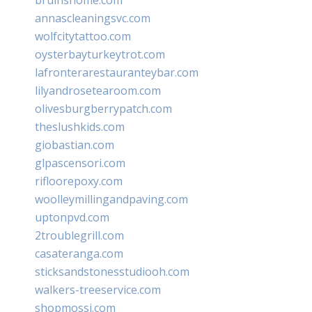
annascleaningsvc.com
wolfcitytattoo.com
oysterbayturkeytrot.com
lafronterarestauranteybar.com
lilyandrosetearoom.com
olivesburgberrypatch.com
theslushkids.com
giobastian.com
glpascensori.com
rifloorepoxy.com
woolleymillingandpaving.com
uptonpvd.com
2troublegrill.com
casateranga.com
sticksandstonesstudiooh.com
walkers-treeservice.com
shopmossi.com