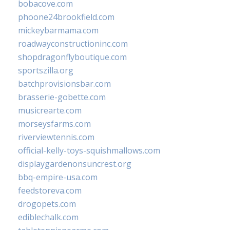
bobacove.com
phoone24brookfield.com
mickeybarmama.com
roadwayconstructioninc.com
shopdragonflyboutique.com
sportszilla.org
batchprovisionsbar.com
brasserie-gobette.com
musicrearte.com
morseysfarms.com
riverviewtennis.com
official-kelly-toys-squishmallows.com
displaygardenonsuncrest.org
bbq-empire-usa.com
feedstoreva.com
drogopets.com
ediblechalk.com