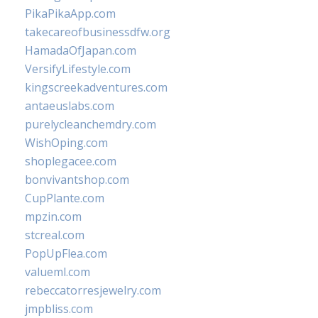
PikaPikaApp.com
takecareofbusinessdfw.org
HamadaOfJapan.com
VersifyLifestyle.com
kingscreekadventures.com
antaeuslabs.com
purelycleanchemdry.com
WishOping.com
shoplegacee.com
bonvivantshop.com
CupPlante.com
mpzin.com
stcreal.com
PopUpFlea.com
valueml.com
rebeccatorresjewelry.com
jmpbliss.com