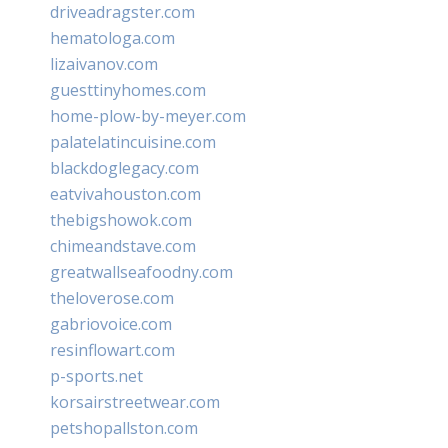
driveadragster.com
hematologa.com
lizaivanov.com
guesttinyhomes.com
home-plow-by-meyer.com
palatelatincuisine.com
blackdoglegacy.com
eatvivahouston.com
thebigshowok.com
chimeandstave.com
greatwallseafoodny.com
theloverose.com
gabriovoice.com
resinflowart.com
p-sports.net
korsairstreetwear.com
petshopallston.com