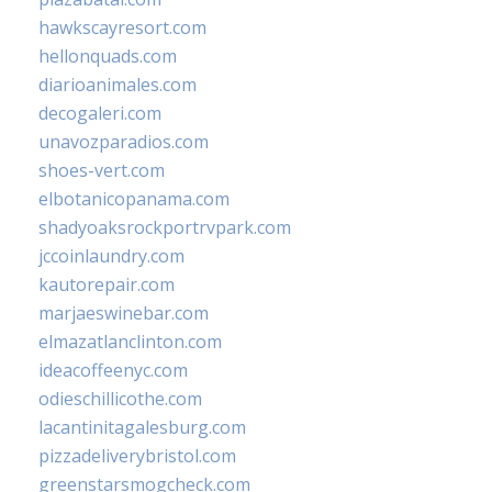
hawkscayresort.com
hellonquads.com
diarioanimales.com
decogaleri.com
unavozparadios.com
shoes-vert.com
elbotanicopanama.com
shadyoaksrockportrvpark.com
jccoinlaundry.com
kautorepair.com
marjaeswinebar.com
elmazatlanclinton.com
ideacoffeenyc.com
odieschillicothe.com
lacantinitagalesburg.com
pizzadeliverybristol.com
greenstarsmogcheck.com