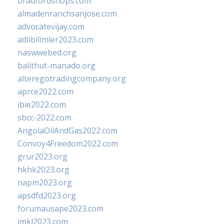
bradfordshops.com
almadenranchsanjose.com
advocatevijay.com
adlibilimler2023.com
naswwebed.org
balithut-manado.org
alteregotradingcompany.org
aprce2022.com
ibie2022.com
sbcc-2022.com
AngolaOilAndGas2022.com
Convoy4Freedom2022.com
grur2023.org
hkhk2023.org
napm2023.org
apsdfd2023.org
forumausape2023.com
imkl2023.com