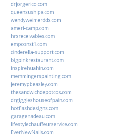
drjorgerico.com
queensushipa.com
wendyweimerdds.com
ameri-camp.com
hrsreceivables.com
empconst1.com
cinderella-support.com
bigpinkrestaurant.com
inspirehuahin.com
memmingerspainting.com
jeremypbeasley.com
thesandwichdepotcos.com
drgiggleshouseofpain.com
hotflashdesigns.com
garagenadeau.com
lifestylechauffeurservice.com
EverNewNails.com