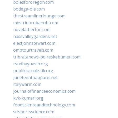
bolesfororegon.com
bodega-ole.com
thestreamlinerlounge.com
mestrinorubanofc.com
novelatherton.com
nassvalleygardens.net
electjohnstewart.com
omptourtravels.com
tribratanews-polreskebumen.com
rsudbayuasih.org
publikjurnalistik.org
juneteenthapparel.net
italywarm.com
journaloffinanceeconomics.com
kvk-kumari.org
foodscienceandtechnology.com
scisportsscience.com