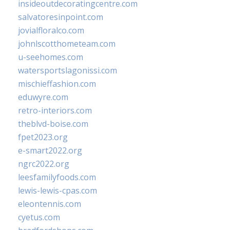
insideoutdecoratingcentre.com
salvatoresinpoint.com
jovialfloralco.com
johnlscotthometeam.com
u-seehomes.com
watersportslagonissi.com
mischieffashion.com
eduwyre.com
retro-interiors.com
theblvd-boise.com
fpet2023.org
e-smart2022.org
ngrc2022.org
leesfamilyfoods.com
lewis-lewis-cpas.com
eleontennis.com
cyetus.com