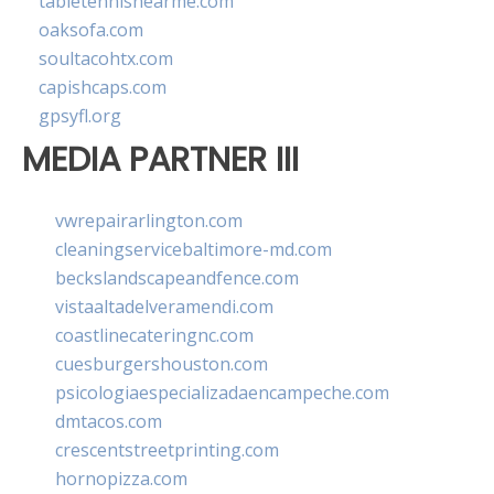
tabletennisnearme.com
oaksofa.com
soultacohtx.com
capishcaps.com
gpsyfl.org
MEDIA PARTNER III
vwrepairarlington.com
cleaningservicebaltimore-md.com
beckslandscapeandfence.com
vistaaltadelveramendi.com
coastlinecateringnc.com
cuesburgershouston.com
psicologiaespecializadaencampeche.com
dmtacos.com
crescentstreetprinting.com
hornopizza.com