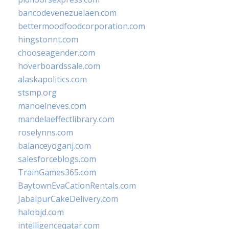
bancodevenezuelaen.com
bettermoodfoodcorporation.com
hingstonnt.com
chooseagender.com
hoverboardssale.com
alaskapolitics.com
stsmp.org
manoelneves.com
mandelaeffectlibrary.com
roselynns.com
balanceyoganj.com
salesforceblogs.com
TrainGames365.com
BaytownEvaCationRentals.com
JabalpurCakeDelivery.com
halobjd.com
intelligenceqatar.com