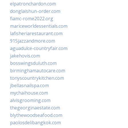
elpatronchardon.com
donglaishun-order.com
fiamc-rome2022.org
mariceworldessentials.com
lafisheriarestaurant.com
915jazzandmore.com
aguadulce-countryfair.com
jakehovis.com
bosswingsduluth.com
birminghamautocare.com
tonyscountrykitchen.com
jbellasnailspa.com
mychaihouse.com
alvisgrooming.com
thegeorginaestate.com
blythewoodseafood.com
paolosdelibangkok.com