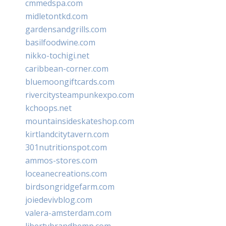
cmmedspa.com
midletontkd.com
gardensandgrills.com
basilfoodwine.com
nikko-tochigi.net
caribbean-corner.com
bluemoongiftcards.com
rivercitysteampunkexpo.com
kchoops.net
mountainsideskateshop.com
kirtlandcitytavern.com
301nutritionspot.com
ammos-stores.com
loceanecreations.com
birdsongridgefarm.com
joiedevivblog.com
valera-amsterdam.com
libertybrandhemp.com