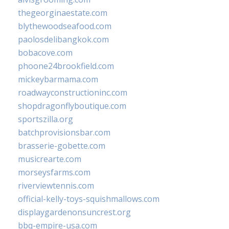
thegeorginaestate.com
blythewoodseafood.com
paolosdelibangkok.com
bobacove.com
phoone24brookfield.com
mickeybarmama.com
roadwayconstructioninc.com
shopdragonflyboutique.com
sportszilla.org
batchprovisionsbar.com
brasserie-gobette.com
musicrearte.com
morseysfarms.com
riverviewtennis.com
official-kelly-toys-squishmallows.com
displaygardenonsuncrest.org
bbq-empire-usa.com