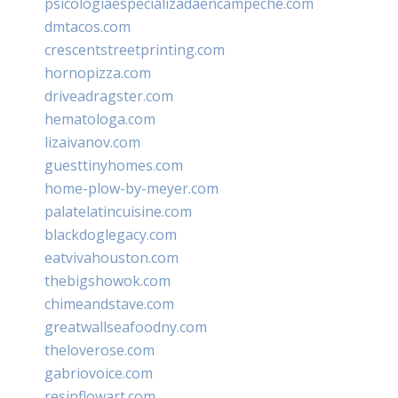
psicologiaespecializadaencampeche.com
dmtacos.com
crescentstreetprinting.com
hornopizza.com
driveadragster.com
hematologa.com
lizaivanov.com
guesttinyhomes.com
home-plow-by-meyer.com
palatelatincuisine.com
blackdoglegacy.com
eatvivahouston.com
thebigshowok.com
chimeandstave.com
greatwallseafoodny.com
theloverose.com
gabriovoice.com
resinflowart.com