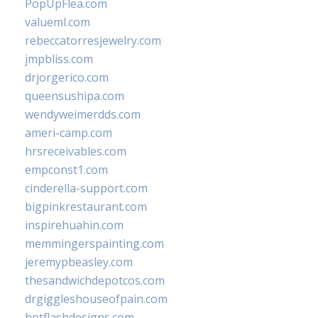
PopUpFlea.com
valueml.com
rebeccatorresjewelry.com
jmpbliss.com
drjorgerico.com
queensushipa.com
wendyweimerdds.com
ameri-camp.com
hrsreceivables.com
empconst1.com
cinderella-support.com
bigpinkrestaurant.com
inspirehuahin.com
memmingerspainting.com
jeremypbeasley.com
thesandwichdepotcos.com
drgiggleshouseofpain.com
hotflashdesigns.com