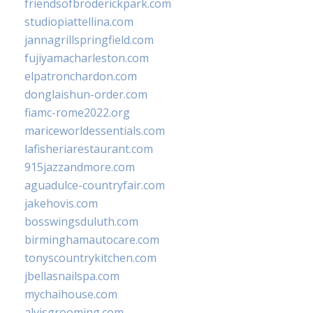
friendsofbroderickpark.com
studiopiattellina.com
jannagrillspringfield.com
fujiyamacharleston.com
elpatronchardon.com
donglaishun-order.com
fiamc-rome2022.org
mariceworldessentials.com
lafisheriarestaurant.com
915jazzandmore.com
aguadulce-countryfair.com
jakehovis.com
bosswingsduluth.com
birminghamautocare.com
tonyscountrykitchen.com
jbellasnailspa.com
mychaihouse.com
alvisgrooming.com