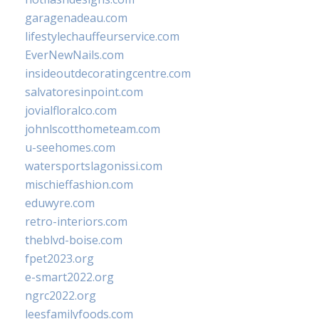
garagenadeau.com
lifestylechauffeurservice.com
EverNewNails.com
insideoutdecoratingcentre.com
salvatoresinpoint.com
jovialfloralco.com
johnlscotthometeam.com
u-seehomes.com
watersportslagonissi.com
mischieffashion.com
eduwyre.com
retro-interiors.com
theblvd-boise.com
fpet2023.org
e-smart2022.org
ngrc2022.org
leesfamilyfoods.com