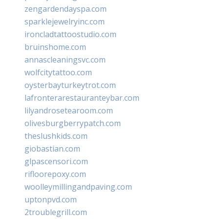
zengardendayspa.com
sparklejewelryinc.com
ironcladtattoostudio.com
bruinshome.com
annascleaningsvc.com
wolfcitytattoo.com
oysterbayturkeytrot.com
lafronterarestauranteybar.com
lilyandrosetearoom.com
olivesburgberrypatch.com
theslushkids.com
giobastian.com
glpascensori.com
rifloorepoxy.com
woolleymillingandpaving.com
uptonpvd.com
2troublegrill.com