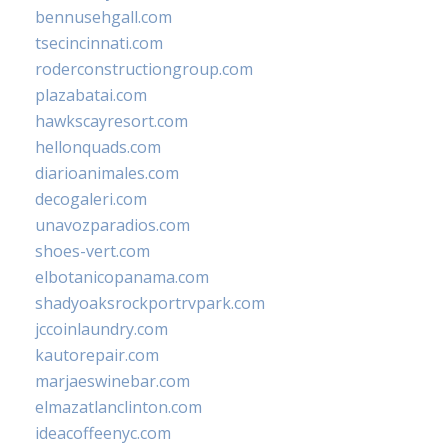
bennusehgall.com
tsecincinnati.com
roderconstructiongroup.com
plazabatai.com
hawkscayresort.com
hellonquads.com
diarioanimales.com
decogaleri.com
unavozparadios.com
shoes-vert.com
elbotanicopanama.com
shadyoaksrockportrvpark.com
jccoinlaundry.com
kautorepair.com
marjaeswinebar.com
elmazatlanclinton.com
ideacoffeenyc.com