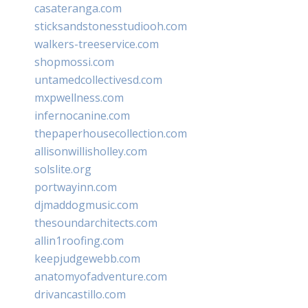
casateranga.com
sticksandstonesstudiooh.com
walkers-treeservice.com
shopmossi.com
untamedcollectivesd.com
mxpwellness.com
infernocanine.com
thepaperhousecollection.com
allisonwillisholley.com
solslite.org
portwayinn.com
djmaddogmusic.com
thesoundarchitects.com
allin1roofing.com
keepjudgewebb.com
anatomyofadventure.com
drivancastillo.com