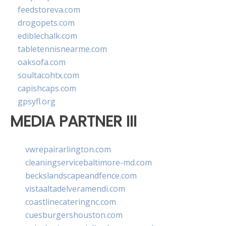
feedstoreva.com
drogopets.com
ediblechalk.com
tabletennisnearme.com
oaksofa.com
soultacohtx.com
capishcaps.com
gpsyfl.org
MEDIA PARTNER III
vwrepairarlington.com
cleaningservicebaltimore-md.com
beckslandscapeandfence.com
vistaaltadelveramendi.com
coastlinecateringnc.com
cuesburgershouston.com