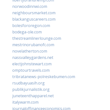
norwoodinnwi.com
neighboursmarket.com
blackanguscareers.com
bolesfororegon.com
bodega-ole.com
thestreamlinerlounge.com
mestrinorubanofc.com
novelatherton.com
nassvalleygardens.net
electjohnstewart.com
omptourtravels.com
tribratanews-polreskebumen.com
rsudbayuasih.org
publikjurnalistik.org
juneteenthapparel.net
italywarm.com
journaloffinanceeconomics.com