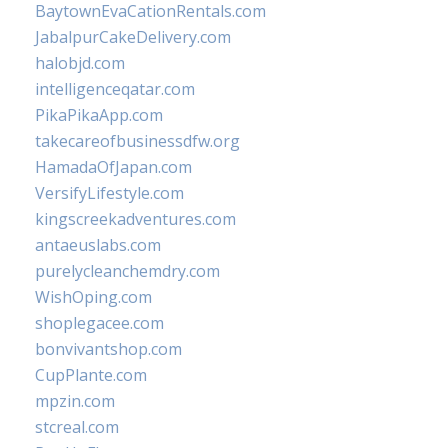
BaytownEvaCationRentals.com
JabalpurCakeDelivery.com
halobjd.com
intelligenceqatar.com
PikaPikaApp.com
takecareofbusinessdfw.org
HamadaOfJapan.com
VersifyLifestyle.com
kingscreekadventures.com
antaeuslabs.com
purelycleanchemdry.com
WishOping.com
shoplegacee.com
bonvivantshop.com
CupPlante.com
mpzin.com
stcreal.com