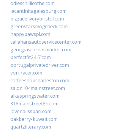
odieschillicothe.com
lacantinitagalesburg.com
pizzadeliverybristol.com
greenstarsmogcheck.com
happypawspl.com
callahansautoservicecenter.com
georgiascornermarket.com
perfectfit24-7.com
portugalprivatedriver.com
von-racer.com
coffeeshopcharleston.com
salon104mainstreet.com
alkaspringswater.com
318mainstreet8h.com
lovenailsspari.com
oakberry-kuwait.com
quartzliterary.com