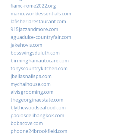
fiamc-rome2022.org
mariceworldessentials.com
lafisheriarestaurant.com
915jazzandmore.com
aguadulce-countryfair.com
jakehovis.com
bosswingsduluth.com
birminghamautocare.com
tonyscountrykitchen.com
jbellasnailspa.com
mychaihouse.com
alvisgrooming.com
thegeorginaestate.com
blythewoodseafood.com
paolosdelibangkok.com
bobacove.com
phoone24brookfield.com