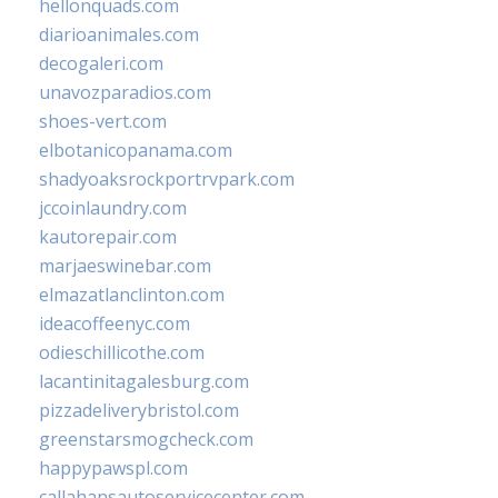
hellonquads.com
diarioanimales.com
decogaleri.com
unavozparadios.com
shoes-vert.com
elbotanicopanama.com
shadyoaksrockportrvpark.com
jccoinlaundry.com
kautorepair.com
marjaeswinebar.com
elmazatlanclinton.com
ideacoffeenyc.com
odieschillicothe.com
lacantinitagalesburg.com
pizzadeliverybristol.com
greenstarsmogcheck.com
happypawspl.com
callahansautoservicecenter.com