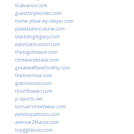
lizaivanov.com
guesttinyhomes.com
home-plow-by-meyer.com
palatelatincuisine.com
blackdoglegacy.com
eatvivahouston.com
thebigshowok.com
chimeandstave.com
greatwallseafoodny.com
theloverose.com
gabriovoice.com
resinflowart.com
p-sports.net
korsairstreetwear.com
petshopallston.com
avenue26tacos.com
topgglasses.com