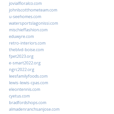
jovialfloralco.com
johnlscotthometeam.com
u-seehomes.com
watersportslagonissi.com
mischieffashion.com
eduwyre.com
retro-interiors.com
theblvd-boise.com
fpet2023.org
e-smart2022.org
ngrc2022.org
leesfamilyfoods.com
lewis-lewis-cpas.com
eleontennis.com
cyetus.com
bradfordshops.com
almadenranchsanjose.com