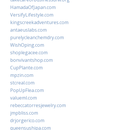
HamadaOfJapan.com
VersifyLifestyle.com
kingscreekadventures.com
antaeuslabs.com
purelycleanchemdry.com
WishOping.com
shoplegacee.com
bonvivantshop.com
CupPlante.com
mpzin.com
stcreal.com
PopUpFlea.com
valueml.com
rebeccatorresjewelry.com
jmpbliss.com
drjorgerico.com
queensushipa.com