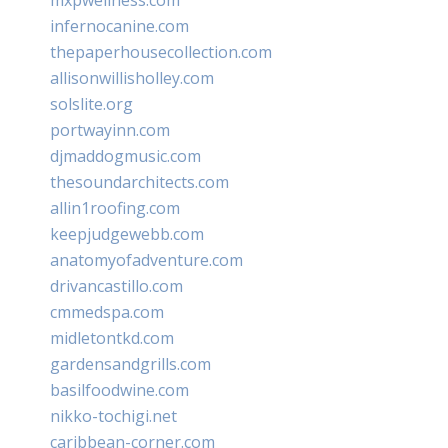
infernocanine.com
thepaperhousecollection.com
allisonwillisholley.com
solslite.org
portwayinn.com
djmaddogmusic.com
thesoundarchitects.com
allin1roofing.com
keepjudgewebb.com
anatomyofadventure.com
drivancastillo.com
cmmedspa.com
midletontkd.com
gardensandgrills.com
basilfoodwine.com
nikko-tochigi.net
caribbean-corner.com