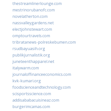
thestreamlinerlounge.com
mestrinorubanofc.com
novelatherton.com
nassvalleygardens.net
electjohnstewart.com
omptourtravels.com
tribratanews-polreskebumen.com
rsudbayuasih.org
publikjurnalistik.org
juneteenthapparel.net
italywarm.com
journaloffinanceeconomics.com
kvk-kumari.org
foodscienceandtechnology.com
scisportsscience.com
addisababacuisineaz.com
burgerimcamas.com