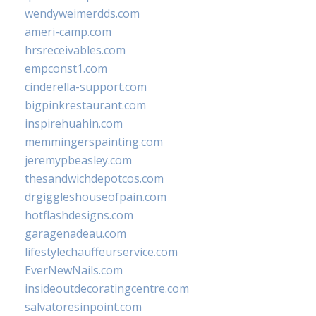
wendyweimerdds.com
ameri-camp.com
hrsreceivables.com
empconst1.com
cinderella-support.com
bigpinkrestaurant.com
inspirehuahin.com
memmingerspainting.com
jeremypbeasley.com
thesandwichdepotcos.com
drgiggleshouseofpain.com
hotflashdesigns.com
garagenadeau.com
lifestylechauffeurservice.com
EverNewNails.com
insideoutdecoratingcentre.com
salvatoresinpoint.com