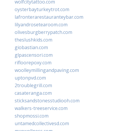
wolfcitytattoo.com
oysterbayturkeytrot.com
lafronterarestauranteybar.com
lilyandrosetearoom.com
olivesburgberrypatch.com
theslushkids.com
giobastian.com
glpascensori.com
rifloorepoxy.com
woolleymillingandpaving.com
uptonpvd.com
2troublegrill.com
casateranga.com
sticksandstonesstudiooh.com
walkers-treeservice.com
shopmossi.com
untamedcollectivesd.com
mxpwellness.com