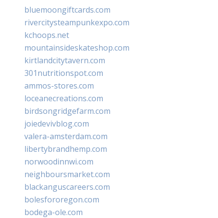
bluemoongiftcards.com
rivercitysteampunkexpo.com
kchoops.net
mountainsideskateshop.com
kirtlandcitytavern.com
301nutritionspot.com
ammos-stores.com
loceanecreations.com
birdsongridgefarm.com
joiedevivblog.com
valera-amsterdam.com
libertybrandhemp.com
norwoodinnwi.com
neighboursmarket.com
blackanguscareers.com
bolesfororegon.com
bodega-ole.com