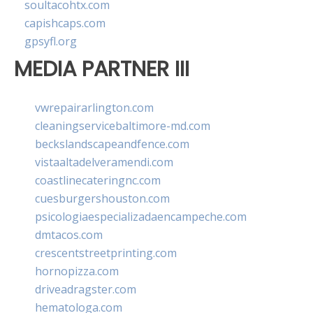
soultacohtx.com
capishcaps.com
gpsyfl.org
MEDIA PARTNER III
vwrepairarlington.com
cleaningservicebaltimore-md.com
beckslandscapeandfence.com
vistaaltadelveramendi.com
coastlinecateringnc.com
cuesburgershouston.com
psicologiaespecializadaencampeche.com
dmtacos.com
crescentstreetprinting.com
hornopizza.com
driveadragster.com
hematologa.com