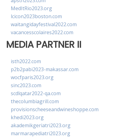
apsth2023.com
MedItRio2023.org
lcicon2023boston.com
waitangidayfestival2022.com
vacancesscolaires2022.com
MEDIA PARTNER II
isth2022.com
p2b2pabi2023-makassar.com
wocfparis2023.org
sinc2023.com
scdlqatar2022-qa.com
thecolumbiagrill.com
provisionscheeseandwineshoppe.com
khedi2023.org
akademikgeriatri2023.org
marmarapediatri2023.org