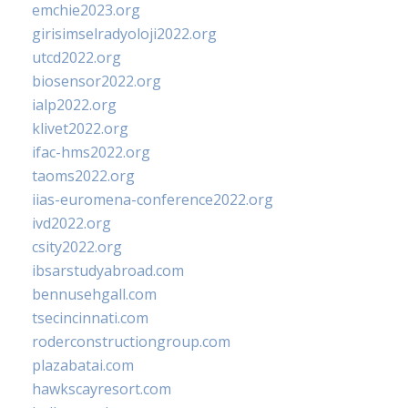
emchie2023.org
girisimselradyoloji2022.org
utcd2022.org
biosensor2022.org
ialp2022.org
klivet2022.org
ifac-hms2022.org
taoms2022.org
iias-euromena-conference2022.org
ivd2022.org
csity2022.org
ibsarstudyabroad.com
bennusehgall.com
tsecincinnati.com
roderconstructiongroup.com
plazabatai.com
hawkscayresort.com