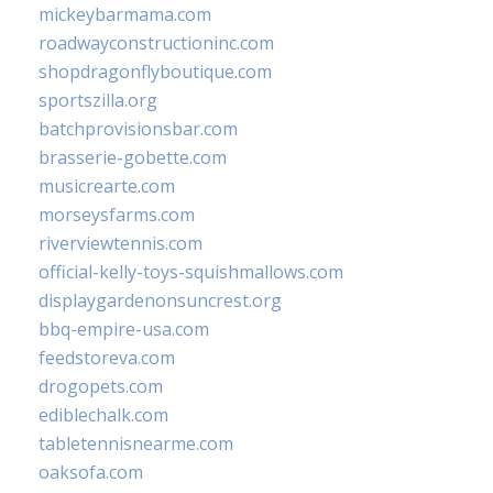
mickeybarmama.com
roadwayconstructioninc.com
shopdragonflyboutique.com
sportszilla.org
batchprovisionsbar.com
brasserie-gobette.com
musicrearte.com
morseysfarms.com
riverviewtennis.com
official-kelly-toys-squishmallows.com
displaygardenonsuncrest.org
bbq-empire-usa.com
feedstoreva.com
drogopets.com
ediblechalk.com
tabletennisnearme.com
oaksofa.com