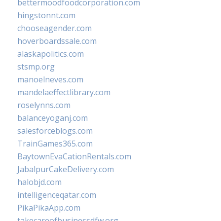
bettermoodfoodcorporation.com
hingstonnt.com
chooseagender.com
hoverboardssale.com
alaskapolitics.com
stsmp.org
manoelneves.com
mandelaeffectlibrary.com
roselynns.com
balanceyoganj.com
salesforceblogs.com
TrainGames365.com
BaytownEvaCationRentals.com
JabalpurCakeDelivery.com
halobjd.com
intelligenceqatar.com
PikaPikaApp.com
takecareofbusinessdfw.org