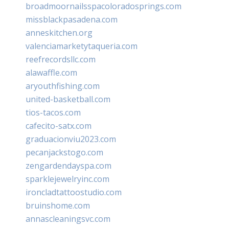
broadmoornailsspacoloradosprings.com
missblackpasadena.com
anneskitchen.org
valenciamarketytaqueria.com
reefrecordsllc.com
alawaffle.com
aryouthfishing.com
united-basketball.com
tios-tacos.com
cafecito-satx.com
graduacionviu2023.com
pecanjackstogo.com
zengardendayspa.com
sparklejewelryinc.com
ironcladtattoostudio.com
bruinshome.com
annascleaningsvc.com