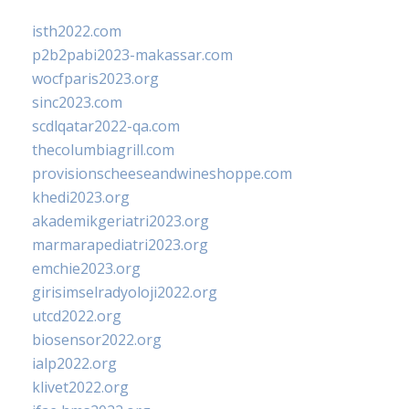
isth2022.com
p2b2pabi2023-makassar.com
wocfparis2023.org
sinc2023.com
scdlqatar2022-qa.com
thecolumbiagrill.com
provisionscheeseandwineshoppe.com
khedi2023.org
akademikgeriatri2023.org
marmarapediatri2023.org
emchie2023.org
girisimselradyoloji2022.org
utcd2022.org
biosensor2022.org
ialp2022.org
klivet2022.org