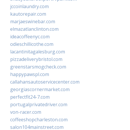
jccoinlaundry.com
kautorepair.com
marjaeswinebar.com
elmazatlanclinton.com
ideacoffeenyc.com
odieschillicothe.com
lacantinitagalesburg.com
pizzadeliverybristol.com
greenstarsmogcheck.com
happypawspl.com
callahansautoservicecenter.com
georgiascornermarket.com
perfectfit24-7.com
portugalprivatedriver.com
von-racer.com
coffeeshopcharleston.com
salon104mainstreet.com