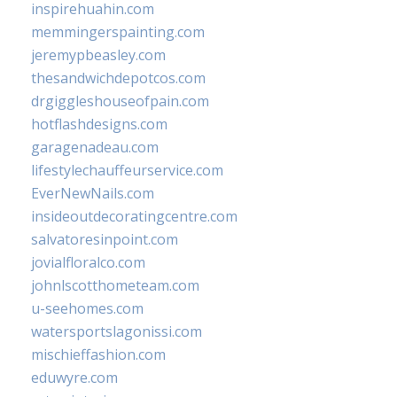
inspirehuahin.com
memmingerspainting.com
jeremypbeasley.com
thesandwichdepotcos.com
drgiggleshouseofpain.com
hotflashdesigns.com
garagenadeau.com
lifestylechauffeurservice.com
EverNewNails.com
insideoutdecoratingcentre.com
salvatoresinpoint.com
jovialfloralco.com
johnlscotthometeam.com
u-seehomes.com
watersportslagonissi.com
mischieffashion.com
eduwyre.com