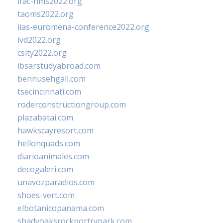
ifac-hms2022.org
taoms2022.org
iias-euromena-conference2022.org
ivd2022.org
csity2022.org
ibsarstudyabroad.com
bennusehgall.com
tsecincinnati.com
roderconstructiongroup.com
plazabatai.com
hawkscayresort.com
hellonquads.com
diarioanimales.com
decogaleri.com
unavozparadios.com
shoes-vert.com
elbotanicopanama.com
shadyoaksrockportrvpark.com