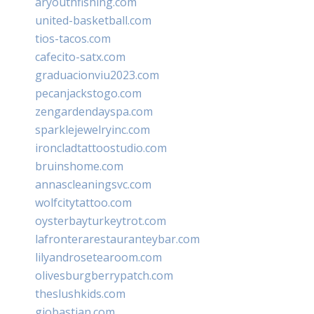
aryouthfishing.com
united-basketball.com
tios-tacos.com
cafecito-satx.com
graduacionviu2023.com
pecanjackstogo.com
zengardendayspa.com
sparklejewelryinc.com
ironcladtattoostudio.com
bruinshome.com
annascleaningsvc.com
wolfcitytattoo.com
oysterbayturkeytrot.com
lafronterarestauranteybar.com
lilyandrosetearoom.com
olivesburgberrypatch.com
theslushkids.com
giobastian.com