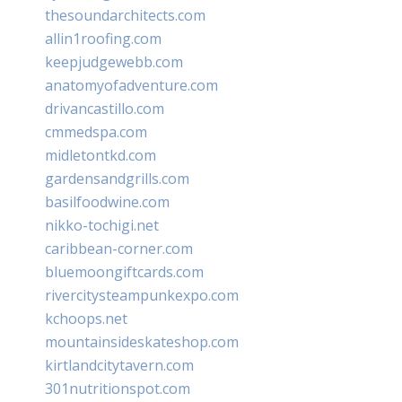
thesoundarchitects.com
allin1roofing.com
keepjudgewebb.com
anatomyofadventure.com
drivancastillo.com
cmmedspa.com
midletontkd.com
gardensandgrills.com
basilfoodwine.com
nikko-tochigi.net
caribbean-corner.com
bluemoongiftcards.com
rivercitysteampunkexpo.com
kchoops.net
mountainsideskateshop.com
kirtlandcitytavern.com
301nutritionspot.com