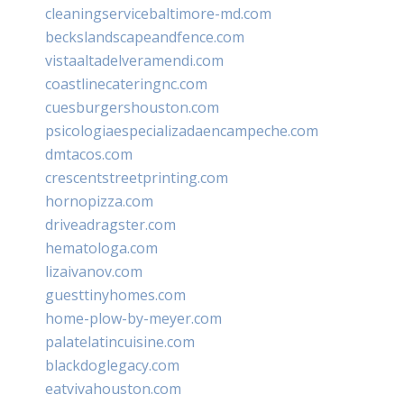
cleaningservicebaltimore-md.com
beckslandscapeandfence.com
vistaaltadelveramendi.com
coastlinecateringnc.com
cuesburgershouston.com
psicologiaespecializadaencampeche.com
dmtacos.com
crescentstreetprinting.com
hornopizza.com
driveadragster.com
hematologa.com
lizaivanov.com
guesttinyhomes.com
home-plow-by-meyer.com
palatelatincuisine.com
blackdoglegacy.com
eatvivahouston.com