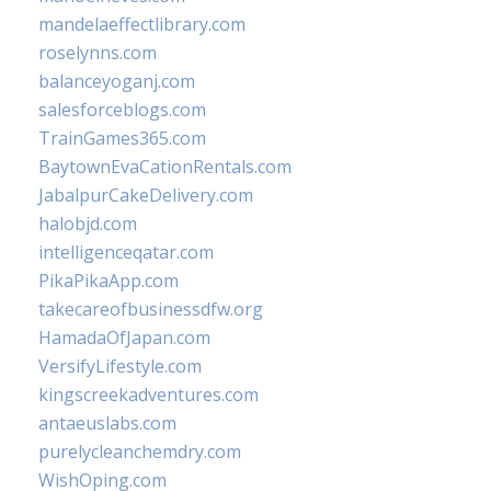
mandelaeffectlibrary.com
roselynns.com
balanceyoganj.com
salesforceblogs.com
TrainGames365.com
BaytownEvaCationRentals.com
JabalpurCakeDelivery.com
halobjd.com
intelligenceqatar.com
PikaPikaApp.com
takecareofbusinessdfw.org
HamadaOfJapan.com
VersifyLifestyle.com
kingscreekadventures.com
antaeuslabs.com
purelycleanchemdry.com
WishOping.com