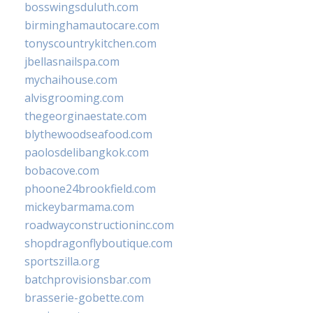
bosswingsduluth.com
birminghamautocare.com
tonyscountrykitchen.com
jbellasnailspa.com
mychaihouse.com
alvisgrooming.com
thegeorginaestate.com
blythewoodseafood.com
paolosdelibangkok.com
bobacove.com
phoone24brookfield.com
mickeybarmama.com
roadwayconstructioninc.com
shopdragonflyboutique.com
sportszilla.org
batchprovisionsbar.com
brasserie-gobette.com