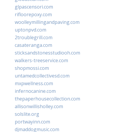
glpascensori.com
rifloorepoxy.com
woolleymillingandpaving.com
uptonpvd.com
2troublegrill.com
casateranga.com
sticksandstonesstudiooh.com
walkers-treeservice.com
shopmossi.com
untamedcollectivesd.com
mxpwellness.com
infernocanine.com
thepaperhousecollection.com
allisonwillisholley.com
solslite.org
portwayinn.com
djmaddogmusic.com