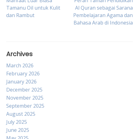
Post
Manfaat Luar Biasa
Peran Taman Pendidikan
Tamanu Oil untuk Kulit
Al Quran sebagai Sarana
dan Rambut
Pembelajaran Agama dan
navigation
Bahasa Arab di Indonesia
Archives
March 2026
February 2026
January 2026
December 2025
November 2025
September 2025
August 2025
July 2025
June 2025
May 2025