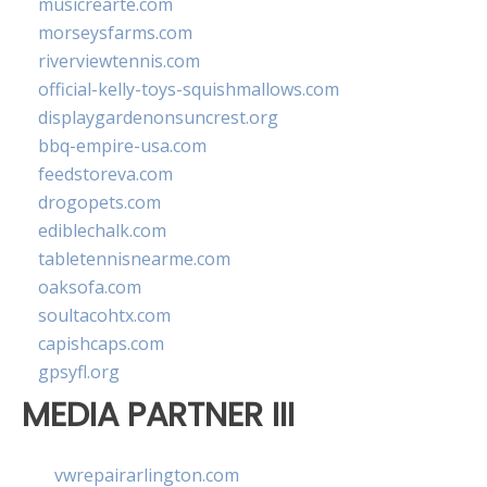
musicrearte.com
morseysfarms.com
riverviewtennis.com
official-kelly-toys-squishmallows.com
displaygardenonsuncrest.org
bbq-empire-usa.com
feedstoreva.com
drogopets.com
ediblechalk.com
tabletennisnearme.com
oaksofa.com
soultacohtx.com
capishcaps.com
gpsyfl.org
MEDIA PARTNER III
vwrepairarlington.com