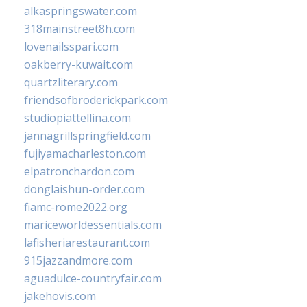
alkaspringswater.com
318mainstreet8h.com
lovenailsspari.com
oakberry-kuwait.com
quartzliterary.com
friendsofbroderickpark.com
studiopiattellina.com
jannagrillspringfield.com
fujiyamacharleston.com
elpatronchardon.com
donglaishun-order.com
fiamc-rome2022.org
mariceworldessentials.com
lafisheriarestaurant.com
915jazzandmore.com
aguadulce-countryfair.com
jakehovis.com