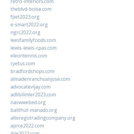
retro-interiors.com
theblvd-boise.com
fpet2023.org
e-smart2022.org
ngrc2022.org
leesfamilyfoods.com
lewis-lewis-cpas.com
eleontennis.com
cyetus.com
bradfordshops.com
almadenranchsanjose.com
advocatevijay.com
adlibilimler2023.com
naswwebed.org
balithut-manado.org
alteregotradingcompany.org
aprce2022.com
ibie2022.com