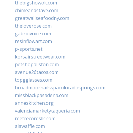
thebigshowok.com
chimeandstave.com
greatwallseafoodny.com
theloverose.com
gabriovoice.com
resinflowart.com
p-sports.net
korsairstreetwear.com
petshopallston.com
avenue26tacos.com
topgglasses.com
broadmoornailsspacoloradosprings.com
missblackpasadena.com
anneskitchen.org
valenciamarketytaqueria.com
reefrecordsllc.com
alawaffle.com