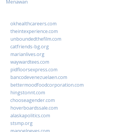
Menawan
okhealthcareers.com
theintexperience.com
unboundedthefilm.com
catfriends-bg.org
marianlives.org
waywardtees.com
pidfloorsexpress.com
bancodevenezuelaen.com
bettermoodfoodcorporation.com
hingstonnt.com
chooseagender.com
hoverboardssale.com
alaskapolitics.com
stsmp.org
manoelneves.com