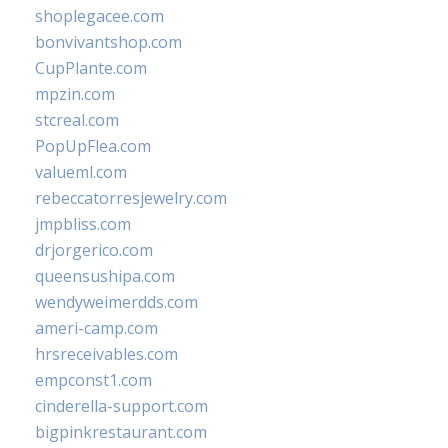
shoplegacee.com
bonvivantshop.com
CupPlante.com
mpzin.com
stcreal.com
PopUpFlea.com
valueml.com
rebeccatorresjewelry.com
jmpbliss.com
drjorgerico.com
queensushipa.com
wendyweimerdds.com
ameri-camp.com
hrsreceivables.com
empconst1.com
cinderella-support.com
bigpinkrestaurant.com