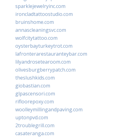
sparklejewelryinc.com
ironcladtattoostudio.com
bruinshome.com
annascleaningsvc.com
wolfcitytattoo.com
oysterbayturkeytrot.com
lafronterarestauranteybar.com
lilyandrosetearoom.com
olivesburgberrypatch.com
theslushkids.com
giobastian.com
glpascensori.com
rifloorepoxy.com
woolleymillingandpaving.com
uptonpvd.com
2troublegrill.com
casateranga.com