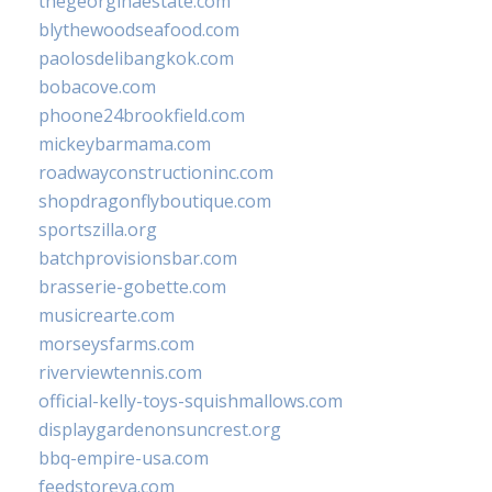
thegeorginaestate.com
blythewoodseafood.com
paolosdelibangkok.com
bobacove.com
phoone24brookfield.com
mickeybarmama.com
roadwayconstructioninc.com
shopdragonflyboutique.com
sportszilla.org
batchprovisionsbar.com
brasserie-gobette.com
musicrearte.com
morseysfarms.com
riverviewtennis.com
official-kelly-toys-squishmallows.com
displaygardenonsuncrest.org
bbq-empire-usa.com
feedstoreva.com