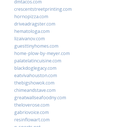
dmtacos.com
crescentstreetprinting.com
hornopizza.com
driveadragster.com
hematologa.com
lizaivanov.com
guesttinyhomes.com
home-plow-by-meyer.com
palatelatincuisine.com
blackdoglegacy.com
eatvivahouston.com
thebigshowok.com
chimeandstave.com
greatwallseafoodny.com
theloverose.com
gabriovoice.com
resinflowart.com
p-sports.net