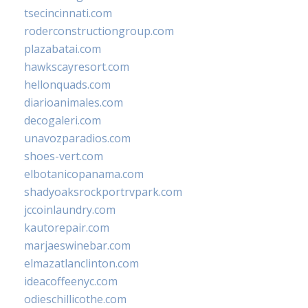
tsecincinnati.com
roderconstructiongroup.com
plazabatai.com
hawkscayresort.com
hellonquads.com
diarioanimales.com
decogaleri.com
unavozparadios.com
shoes-vert.com
elbotanicopanama.com
shadyoaksrockportrvpark.com
jccoinlaundry.com
kautorepair.com
marjaeswinebar.com
elmazatlanclinton.com
ideacoffeenyc.com
odieschillicothe.com