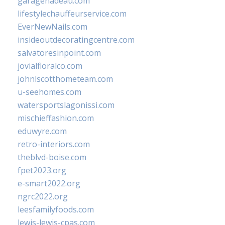
garagenadeau.com
lifestylechauffeurservice.com
EverNewNails.com
insideoutdecoratingcentre.com
salvatoresinpoint.com
jovialfloralco.com
johnlscotthometeam.com
u-seehomes.com
watersportslagonissi.com
mischieffashion.com
eduwyre.com
retro-interiors.com
theblvd-boise.com
fpet2023.org
e-smart2022.org
ngrc2022.org
leesfamilyfoods.com
lewis-lewis-cpas.com