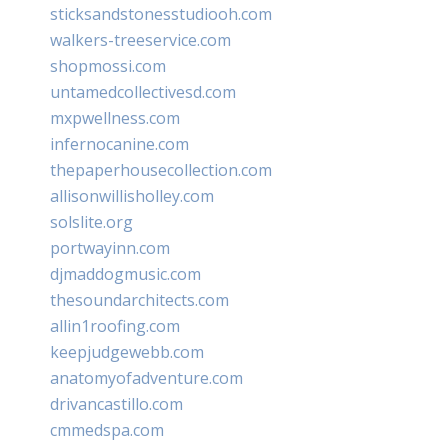
sticksandstonesstudiooh.com
walkers-treeservice.com
shopmossi.com
untamedcollectivesd.com
mxpwellness.com
infernocanine.com
thepaperhousecollection.com
allisonwillisholley.com
solslite.org
portwayinn.com
djmaddogmusic.com
thesoundarchitects.com
allin1roofing.com
keepjudgewebb.com
anatomyofadventure.com
drivancastillo.com
cmmedspa.com