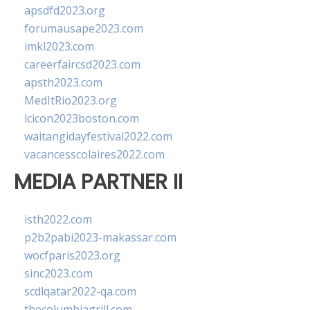
apsdfd2023.org
forumausape2023.com
imkl2023.com
careerfaircsd2023.com
apsth2023.com
MedItRio2023.org
lcicon2023boston.com
waitangidayfestival2022.com
vacancesscolaires2022.com
MEDIA PARTNER II
isth2022.com
p2b2pabi2023-makassar.com
wocfparis2023.org
sinc2023.com
scdlqatar2022-qa.com
thecolumbiagrill.com