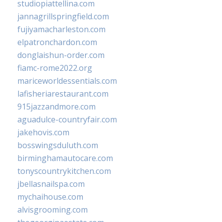
studiopiattellina.com
jannagrillspringfield.com
fujiyamacharleston.com
elpatronchardon.com
donglaishun-order.com
fiamc-rome2022.org
mariceworldessentials.com
lafisheriarestaurant.com
915jazzandmore.com
aguadulce-countryfair.com
jakehovis.com
bosswingsduluth.com
birminghamautocare.com
tonyscountrykitchen.com
jbellasnailspa.com
mychaihouse.com
alvisgrooming.com