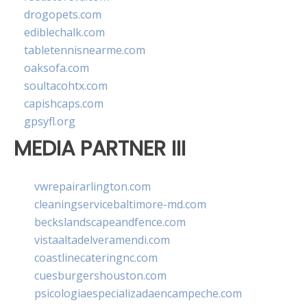
drogopets.com
ediblechalk.com
tabletennisnearme.com
oaksofa.com
soultacohtx.com
capishcaps.com
gpsyfl.org
MEDIA PARTNER III
vwrepairarlington.com
cleaningservicebaltimore-md.com
beckslandscapeandfence.com
vistaaltadelveramendi.com
coastlinecateringnc.com
cuesburgershouston.com
psicologiaespecializadaencampeche.com