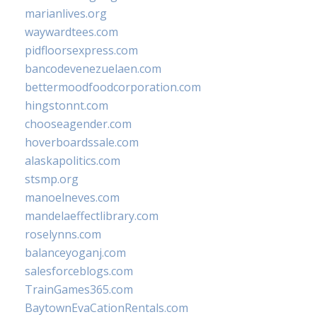
marianlives.org
waywardtees.com
pidfloorsexpress.com
bancodevenezuelaen.com
bettermoodfoodcorporation.com
hingstonnt.com
chooseagender.com
hoverboardssale.com
alaskapolitics.com
stsmp.org
manoelneves.com
mandelaeffectlibrary.com
roselynns.com
balanceyoganj.com
salesforceblogs.com
TrainGames365.com
BaytownEvaCationRentals.com