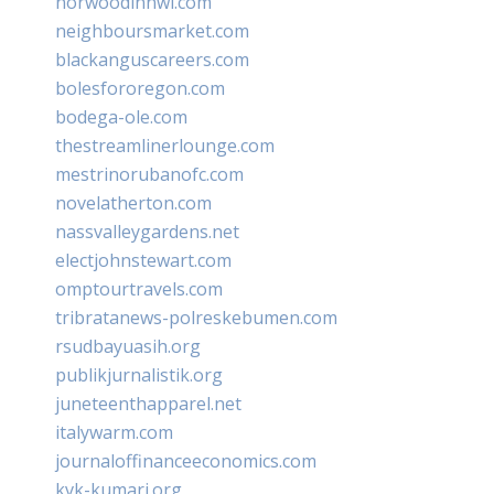
norwoodinnwi.com
neighboursmarket.com
blackanguscareers.com
bolesfororegon.com
bodega-ole.com
thestreamlinerlounge.com
mestrinorubanofc.com
novelatherton.com
nassvalleygardens.net
electjohnstewart.com
omptourtravels.com
tribratanews-polreskebumen.com
rsudbayuasih.org
publikjurnalistik.org
juneteenthapparel.net
italywarm.com
journaloffinanceeconomics.com
kvk-kumari.org