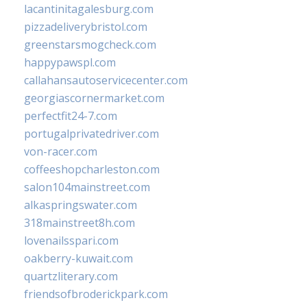
lacantinitagalesburg.com
pizzadeliverybristol.com
greenstarsmogcheck.com
happypawspl.com
callahansautoservicecenter.com
georgiascornermarket.com
perfectfit24-7.com
portugalprivatedriver.com
von-racer.com
coffeeshopcharleston.com
salon104mainstreet.com
alkaspringswater.com
318mainstreet8h.com
lovenailsspari.com
oakberry-kuwait.com
quartzliterary.com
friendsofbroderickpark.com