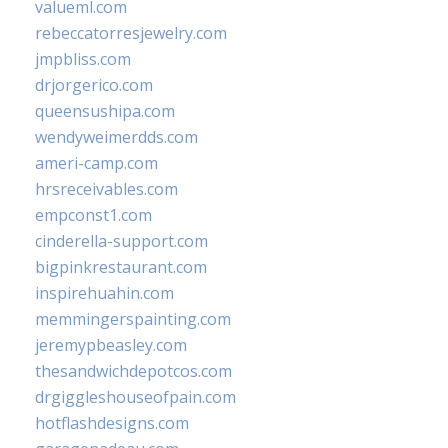
valueml.com
rebeccatorresjewelry.com
jmpbliss.com
drjorgerico.com
queensushipa.com
wendyweimerdds.com
ameri-camp.com
hrsreceivables.com
empconst1.com
cinderella-support.com
bigpinkrestaurant.com
inspirehuahin.com
memmingerspainting.com
jeremypbeasley.com
thesandwichdepotcos.com
drgiggleshouseofpain.com
hotflashdesigns.com