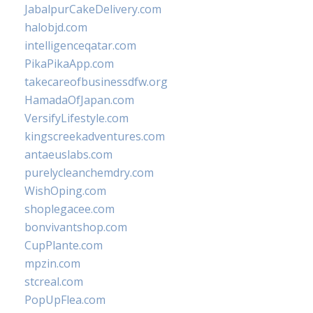
JabalpurCakeDelivery.com
halobjd.com
intelligenceqatar.com
PikaPikaApp.com
takecareofbusinessdfw.org
HamadaOfJapan.com
VersifyLifestyle.com
kingscreekadventures.com
antaeuslabs.com
purelycleanchemdry.com
WishOping.com
shoplegacee.com
bonvivantshop.com
CupPlante.com
mpzin.com
stcreal.com
PopUpFlea.com