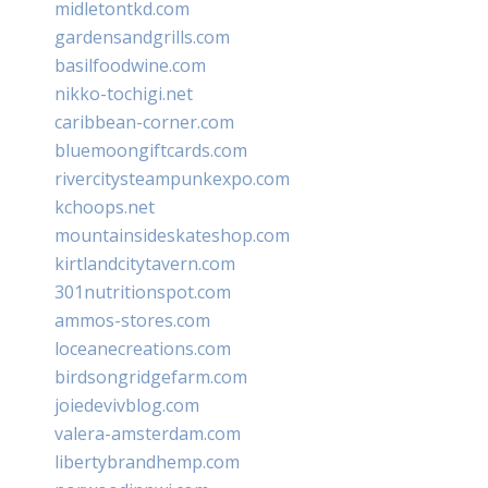
midletontkd.com
gardensandgrills.com
basilfoodwine.com
nikko-tochigi.net
caribbean-corner.com
bluemoongiftcards.com
rivercitysteampunkexpo.com
kchoops.net
mountainsideskateshop.com
kirtlandcitytavern.com
301nutritionspot.com
ammos-stores.com
loceanecreations.com
birdsongridgefarm.com
joiedevivblog.com
valera-amsterdam.com
libertybrandhemp.com