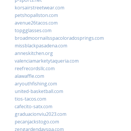
korsairstreetwear.com
petshopallston.com
avenue26tacos.com
topgglasses.com
broadmoornailsspacoloradosprings.com
missblackpasadena.com
anneskitchen.org
valenciamarketytaqueria.com
reefrecordsllc.com
alawaffle.com
aryouthfishing.com
united-basketball.com
tios-tacos.com
cafecito-satx.com
graduacionviu2023.com
pecanjackstogo.com
zengardendayspa.com