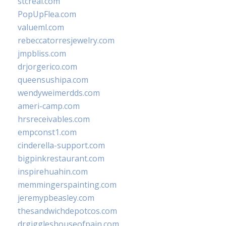
stcreal.com
PopUpFlea.com
valueml.com
rebeccatorresjewelry.com
jmpbliss.com
drjorgerico.com
queensushipa.com
wendyweimerdds.com
ameri-camp.com
hrsreceivables.com
empconst1.com
cinderella-support.com
bigpinkrestaurant.com
inspirehuahin.com
memmingerspainting.com
jeremypbeasley.com
thesandwichdepotcos.com
drgiggleshouseofpain.com