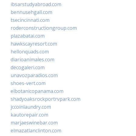
ibsarstudyabroad.com
bennusehgall.com
tsecincinnati.com
roderconstructiongroup.com
plazabatai.com
hawkscayresort.com
hellonquads.com
diarioanimales.com
decogaleri.com
unavozparadios.com
shoes-vert.com
elbotanicopanama.com
shadyoaksrockportrvpark.com
jccoinlaundry.com
kautorepair.com
marjaeswinebar.com
elmazatlanclinton.com