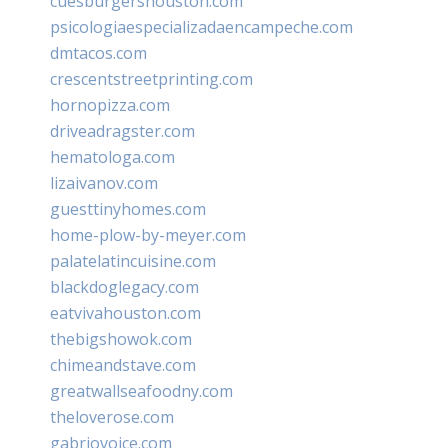
cuesburgershouston.com
psicologiaespecializadaencampeche.com
dmtacos.com
crescentstreetprinting.com
hornopizza.com
driveadragster.com
hematologa.com
lizaivanov.com
guesttinyhomes.com
home-plow-by-meyer.com
palatelatincuisine.com
blackdoglegacy.com
eatvivahouston.com
thebigshowok.com
chimeandstave.com
greatwallseafoodny.com
theloverose.com
gabriovoice.com