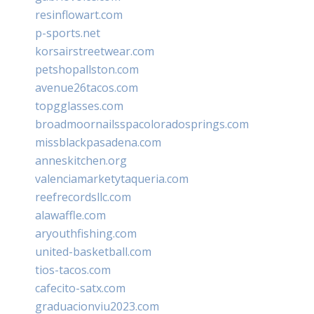
resinflowart.com
p-sports.net
korsairstreetwear.com
petshopallston.com
avenue26tacos.com
topgglasses.com
broadmoornailsspacoloradosprings.com
missblackpasadena.com
anneskitchen.org
valenciamarketytaqueria.com
reefrecordsllc.com
alawaffle.com
aryouthfishing.com
united-basketball.com
tios-tacos.com
cafecito-satx.com
graduacionviu2023.com