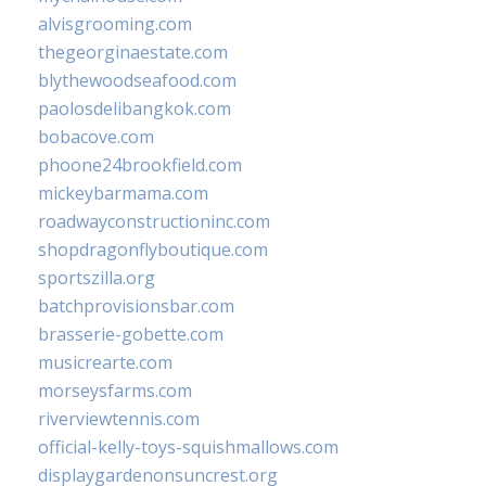
alvisgrooming.com
thegeorginaestate.com
blythewoodseafood.com
paolosdelibangkok.com
bobacove.com
phoone24brookfield.com
mickeybarmama.com
roadwayconstructioninc.com
shopdragonflyboutique.com
sportszilla.org
batchprovisionsbar.com
brasserie-gobette.com
musicrearte.com
morseysfarms.com
riverviewtennis.com
official-kelly-toys-squishmallows.com
displaygardenonsuncrest.org