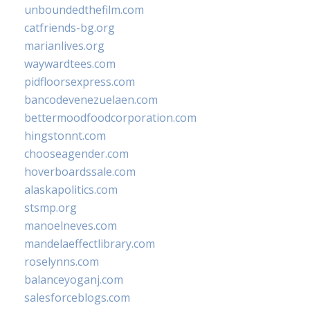
unboundedthefilm.com
catfriends-bg.org
marianlives.org
waywardtees.com
pidfloorsexpress.com
bancodevenezuelaen.com
bettermoodfoodcorporation.com
hingstonnt.com
chooseagender.com
hoverboardssale.com
alaskapolitics.com
stsmp.org
manoelneves.com
mandelaeffectlibrary.com
roselynns.com
balanceyoganj.com
salesforceblogs.com