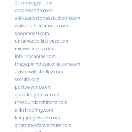
2troublegrill.com
casateranga.com
sticksandstonesstudiooh.com
walkers-treeservice.com
shopmossi.com
untamedcollectivesd.com
mxpwellness.com
infernocanine.com
thepaperhousecollection.com
allisonwillisholley.com
solslite.org
portwayinn.com
djmaddogmusic.com
thesoundarchitects.com
allin1roofing.com
keepjudgewebb.com
anatomyofadventure.com