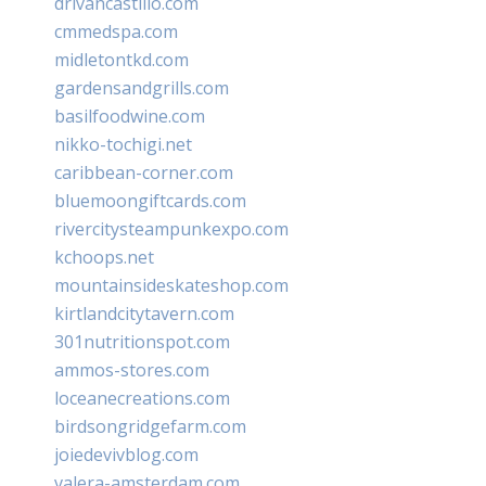
drivancastillo.com
cmmedspa.com
midletontkd.com
gardensandgrills.com
basilfoodwine.com
nikko-tochigi.net
caribbean-corner.com
bluemoongiftcards.com
rivercitysteampunkexpo.com
kchoops.net
mountainsideskateshop.com
kirtlandcitytavern.com
301nutritionspot.com
ammos-stores.com
loceanecreations.com
birdsongridgefarm.com
joiedevivblog.com
valera-amsterdam.com