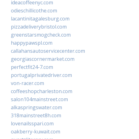
ideacoffeenyc.com
odieschillicothe.com
lacantinitagalesburg.com
pizzadeliverybristol.com
greenstarsmogcheck.com
happypawspl.com
callahansautoservicecenter.com
georgiascornermarket.com
perfectfit24-7.com
portugalprivatedriver.com
von-racer.com
coffeeshopcharleston.com
salon104mainstreet.com
alkaspringswater.com
318mainstreet8h.com
lovenailsspari.com
oakberry-kuwait.com