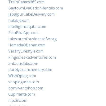
TrainGames365.com
BaytownEvaCationRentals.com
JabalpurCakeDelivery.com
halobjd.com
intelligenceqatar.com
PikaPikaApp.com
takecareofbusinessdfw.org
HamadaOfJapan.com
VersifyLifestyle.com
kingscreekadventures.com
antaeuslabs.com
purelycleanchemdry.com
WishOping.com
shoplegacee.com
bonvivantshop.com
CupPlante.com
mpzin.com