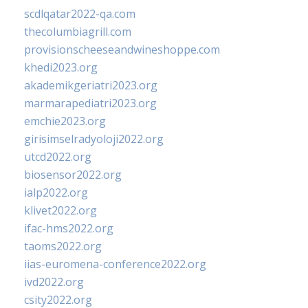
scdlqatar2022-qa.com
thecolumbiagrill.com
provisionscheeseandwineshoppe.com
khedi2023.org
akademikgeriatri2023.org
marmarapediatri2023.org
emchie2023.org
girisimselradyoloji2022.org
utcd2022.org
biosensor2022.org
ialp2022.org
klivet2022.org
ifac-hms2022.org
taoms2022.org
iias-euromena-conference2022.org
ivd2022.org
csity2022.org