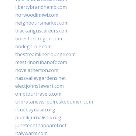
libertybrandhemp.com
norwoodinnwi.com
neighboursmarket.com
blackanguscareers.com
bolesfororegon.com
bodega-ole.com
thestreamlinerlounge.com
mestrinorubanofc.com
novelatherton.com
nassvalleygardens.net
electjohnstewart.com
omptourtravels.com
tribratanews-polreskebumen.com
rsudbayuasih.org
publikjurnalistik.org
juneteenthapparel.net
italywarm.com