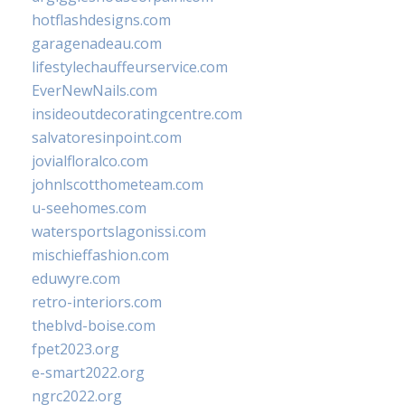
hotflashdesigns.com
garagenadeau.com
lifestylechauffeurservice.com
EverNewNails.com
insideoutdecoratingcentre.com
salvatoresinpoint.com
jovialfloralco.com
johnlscotthometeam.com
u-seehomes.com
watersportslagonissi.com
mischieffashion.com
eduwyre.com
retro-interiors.com
theblvd-boise.com
fpet2023.org
e-smart2022.org
ngrc2022.org