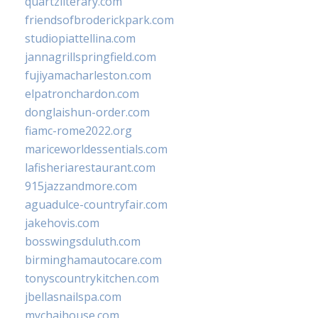
quartzliterary.com
friendsofbroderickpark.com
studiopiattellina.com
jannagrillspringfield.com
fujiyamacharleston.com
elpatronchardon.com
donglaishun-order.com
fiamc-rome2022.org
mariceworldessentials.com
lafisheriarestaurant.com
915jazzandmore.com
aguadulce-countryfair.com
jakehovis.com
bosswingsduluth.com
birminghamautocare.com
tonyscountrykitchen.com
jbellasnailspa.com
mychaihouse.com