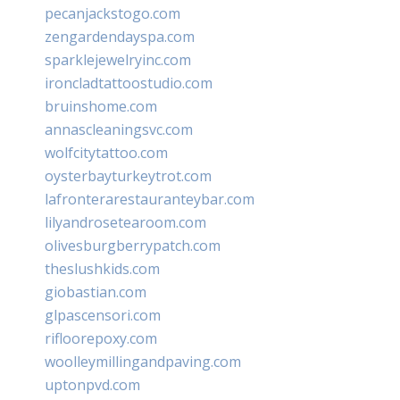
pecanjackstogo.com
zengardendayspa.com
sparklejewelryinc.com
ironcladtattoostudio.com
bruinshome.com
annascleaningsvc.com
wolfcitytattoo.com
oysterbayturkeytrot.com
lafronterarestauranteybar.com
lilyandrosetearoom.com
olivesburgberrypatch.com
theslushkids.com
giobastian.com
glpascensori.com
rifloorepoxy.com
woolleymillingandpaving.com
uptonpvd.com