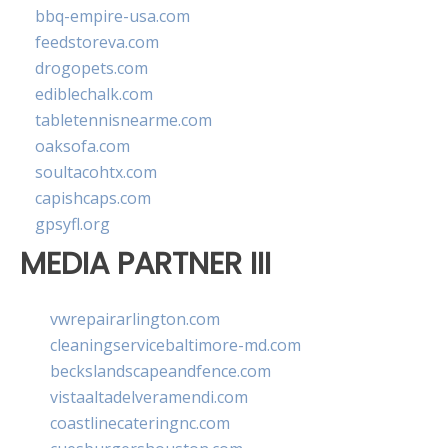
bbq-empire-usa.com
feedstoreva.com
drogopets.com
ediblechalk.com
tabletennisnearme.com
oaksofa.com
soultacohtx.com
capishcaps.com
gpsyfl.org
MEDIA PARTNER III
vwrepairarlington.com
cleaningservicebaltimore-md.com
beckslandscapeandfence.com
vistaaltadelveramendi.com
coastlinecateringnc.com