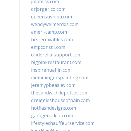
jmpbliss.com
drjorgerico.com
queensushipa.com
wendyweimerdds.com
ameri-camp.com
hrsreceivables.com
empconst1.com
cinderella-support.com
bigpinkrestaurant.com
inspirehuahin.com
memmingerspainting.com
jeremypbeasley.com
thesandwichdepotcos.com
drgiggleshouseofpain.com
hotflashdesigns.com
garagenadeau.com
lifestylechauffeurservice.com
EverNewNails.com