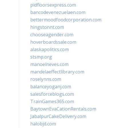
pidfloorsexpress.com
bancodevenezuelaen.com
bettermoodfoodcorporation.com
hingstonnt.com
chooseagender.com
hoverboardssale.com
alaskapolitics.com
stsmp.org
manoelneves.com
mandelaeffectlibrary.com
roselynns.com
balanceyoganj.com
salesforceblogs.com
TrainGames365.com
BaytownEvaCationRentals.com
JabalpurCakeDelivery.com
halobjd.com