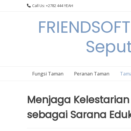
Skip
Call Us: +2782 444 YEAH
to
content
FRIENDSOFT
Sepu
Fungsi Taman
Peranan Taman
Tama
Menjaga Kelestarian
sebagai Sarana Eduk