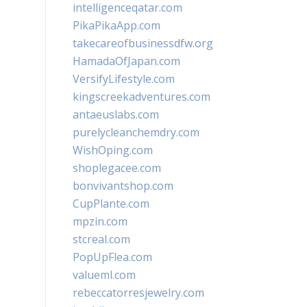
intelligenceqatar.com
PikaPikaApp.com
takecareofbusinessdfw.org
HamadaOfJapan.com
VersifyLifestyle.com
kingscreekadventures.com
antaeuslabs.com
purelycleanchemdry.com
WishOping.com
shoplegacee.com
bonvivantshop.com
CupPlante.com
mpzin.com
stcreal.com
PopUpFlea.com
valueml.com
rebeccatorresjewelry.com