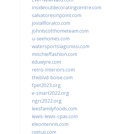
insideoutdecoratingcentre.com
salvatoresinpoint.com
jovialfloralco.com
johnlscotthometeam.com
u-seehomes.com
watersportslagonissi.com
mischieffashion.com
eduwyre.com
retro-interiors.com
theblvd-boise.com
fpet2023.org
e-smart2022.org
ngrc2022.org
leesfamilyfoods.com
lewis-lewis-cpas.com
eleontennis.com
cyetus.com