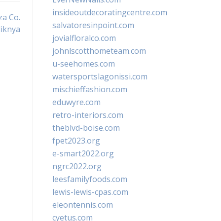
insideoutdecoratingcentre.com
za Co.
salvatoresinpoint.com
liknya
jovialfloralco.com
johnlscotthometeam.com
u-seehomes.com
watersportslagonissi.com
mischieffashion.com
eduwyre.com
retro-interiors.com
theblvd-boise.com
fpet2023.org
e-smart2022.org
ngrc2022.org
leesfamilyfoods.com
lewis-lewis-cpas.com
eleontennis.com
cyetus.com