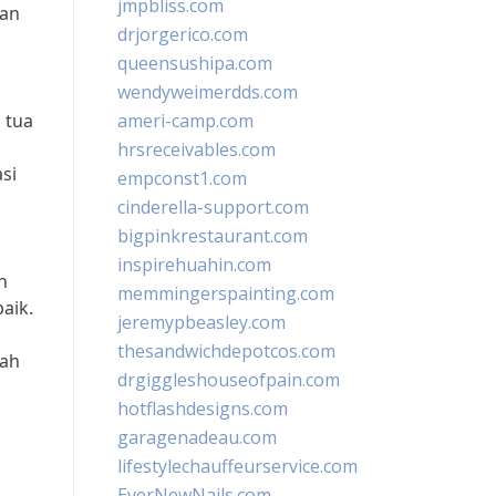
jmpbliss.com
kan
drjorgerico.com
queensushipa.com
wendyweimerdds.com
 tua
ameri-camp.com
hrsreceivables.com
si
empconst1.com
cinderella-support.com
bigpinkrestaurant.com
inspirehuahin.com
n
memmingerspainting.com
aik.
jeremypbeasley.com
thesandwichdepotcos.com
lah
drgiggleshouseofpain.com
hotflashdesigns.com
garagenadeau.com
lifestylechauffeurservice.com
EverNewNails.com