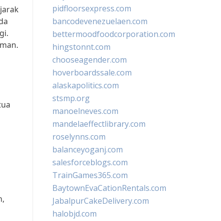
pidfloorsexpress.com
jarak
ada
bancodevenezuelaen.com
gi.
bettermoodfoodcorporation.com
aman.
hingstonnt.com
chooseagender.com
hoverboardssale.com
alaskapolitics.com
stsmp.org
tua
manoelneves.com
mandelaeffectlibrary.com
roselynns.com
balanceyoganj.com
salesforceblogs.com
TrainGames365.com
BaytownEvaCationRentals.com
n,
JabalpurCakeDelivery.com
halobjd.com