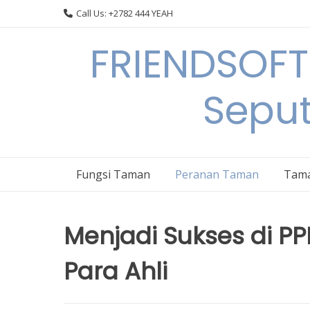
Skip
Call Us: +2782 444 YEAH
to
content
FRIENDSOFT
Sepu
Fungsi Taman
Peranan Taman
Tama
Menjadi Sukses di PP
Para Ahli