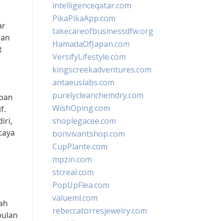
intelligenceqatar.com
PikaPikaApp.com
ar
takecareofbusinessdfw.org
ran
HamadaOfJapan.com
t
VersifyLifestyle.com
kingscreekadventures.com
antaeuslabs.com
purelycleanchemdry.com
apan
WishOping.com
f.
iri,
shoplegacee.com
caya
bonvivantshop.com
CupPlante.com
mpzin.com
stcreal.com
PopUpFlea.com
valueml.com
ah
rebeccatorresjewelry.com
pulan