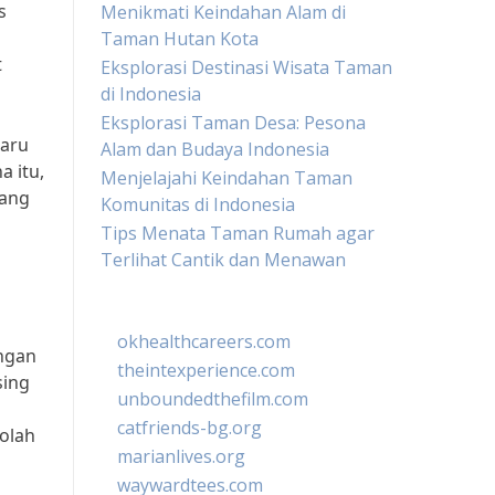
s
Menikmati Keindahan Alam di
Taman Hutan Kota
t
Eksplorasi Destinasi Wisata Taman
di Indonesia
Eksplorasi Taman Desa: Pesona
baru
Alam dan Budaya Indonesia
a itu,
Menjelajahi Keindahan Taman
yang
Komunitas di Indonesia
Tips Menata Taman Rumah agar
Terlihat Cantik dan Menawan
okhealthcareers.com
ngan
theintexperience.com
sing
unboundedthefilm.com
catfriends-bg.org
kolah
marianlives.org
waywardtees.com