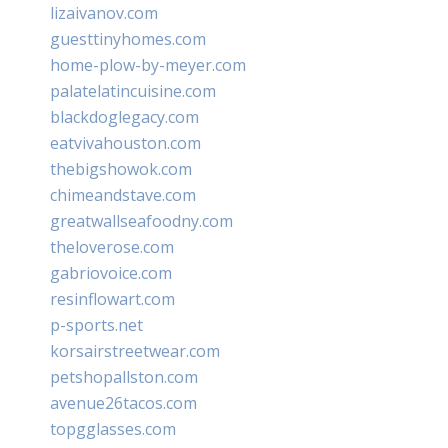
lizaivanov.com
guesttinyhomes.com
home-plow-by-meyer.com
palatelatincuisine.com
blackdoglegacy.com
eatvivahouston.com
thebigshowok.com
chimeandstave.com
greatwallseafoodny.com
theloverose.com
gabriovoice.com
resinflowart.com
p-sports.net
korsairstreetwear.com
petshopallston.com
avenue26tacos.com
topgglasses.com