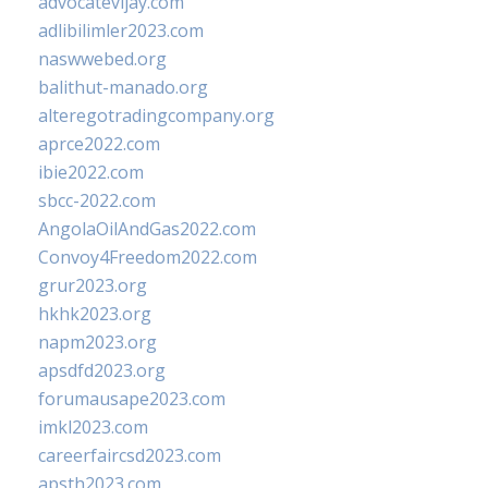
advocatevijay.com
adlibilimler2023.com
naswwebed.org
balithut-manado.org
alteregotradingcompany.org
aprce2022.com
ibie2022.com
sbcc-2022.com
AngolaOilAndGas2022.com
Convoy4Freedom2022.com
grur2023.org
hkhk2023.org
napm2023.org
apsdfd2023.org
forumausape2023.com
imkl2023.com
careerfaircsd2023.com
apsth2023.com