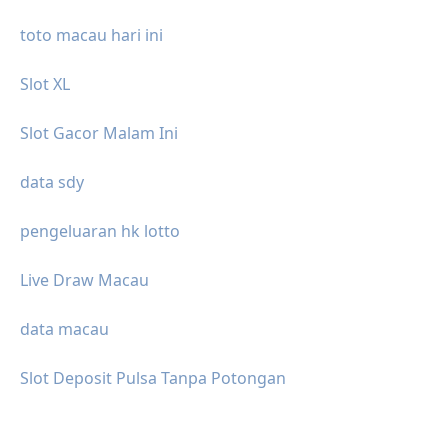
toto macau hari ini
Slot XL
Slot Gacor Malam Ini
data sdy
pengeluaran hk lotto
Live Draw Macau
data macau
Slot Deposit Pulsa Tanpa Potongan