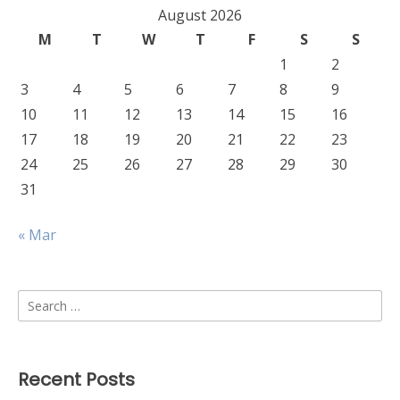
August 2026
M
T
W
T
F
S
S
1
2
3
4
5
6
7
8
9
10
11
12
13
14
15
16
17
18
19
20
21
22
23
24
25
26
27
28
29
30
31
« Mar
Search
for:
Recent Posts