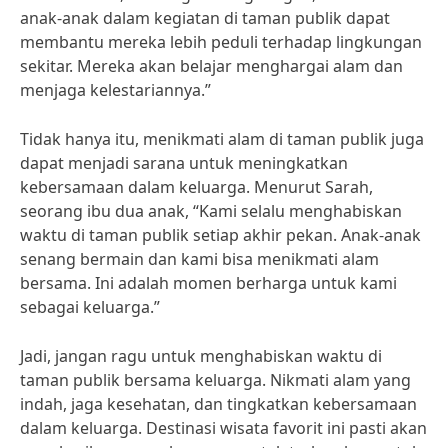
anak-anak dalam kegiatan di taman publik dapat
membantu mereka lebih peduli terhadap lingkungan
sekitar. Mereka akan belajar menghargai alam dan
menjaga kelestariannya.”
Tidak hanya itu, menikmati alam di taman publik juga
dapat menjadi sarana untuk meningkatkan
kebersamaan dalam keluarga. Menurut Sarah,
seorang ibu dua anak, “Kami selalu menghabiskan
waktu di taman publik setiap akhir pekan. Anak-anak
senang bermain dan kami bisa menikmati alam
bersama. Ini adalah momen berharga untuk kami
sebagai keluarga.”
Jadi, jangan ragu untuk menghabiskan waktu di
taman publik bersama keluarga. Nikmati alam yang
indah, jaga kesehatan, dan tingkatkan kebersamaan
dalam keluarga. Destinasi wisata favorit ini pasti akan