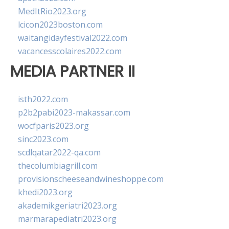
MedItRio2023.org
lcicon2023boston.com
waitangidayfestival2022.com
vacancesscolaires2022.com
MEDIA PARTNER II
isth2022.com
p2b2pabi2023-makassar.com
wocfparis2023.org
sinc2023.com
scdlqatar2022-qa.com
thecolumbiagrill.com
provisionscheeseandwineshoppe.com
khedi2023.org
akademikgeriatri2023.org
marmarapediatri2023.org