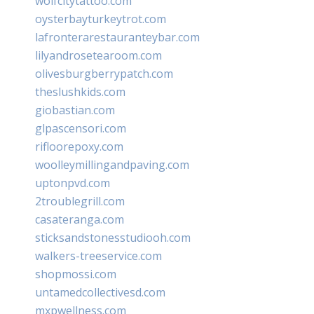
wolfcitytattoo.com
oysterbayturkeytrot.com
lafronterarestauranteybar.com
lilyandrosetearoom.com
olivesburgberrypatch.com
theslushkids.com
giobastian.com
glpascensori.com
rifloorepoxy.com
woolleymillingandpaving.com
uptonpvd.com
2troublegrill.com
casateranga.com
sticksandstonesstudiooh.com
walkers-treeservice.com
shopmossi.com
untamedcollectivesd.com
mxpwellness.com