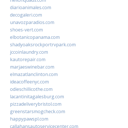
hellonquads.com
diarioanimales.com
decogaleri.com
unavozparadios.com
shoes-vert.com
elbotanicopanama.com
shadyoaksrockportrvpark.com
jccoinlaundry.com
kautorepair.com
marjaeswinebar.com
elmazatlanclinton.com
ideacoffeenyc.com
odieschillicothe.com
lacantinitagalesburg.com
pizzadeliverybristol.com
greenstarsmogcheck.com
happypawspl.com
callahansautoservicecenter.com