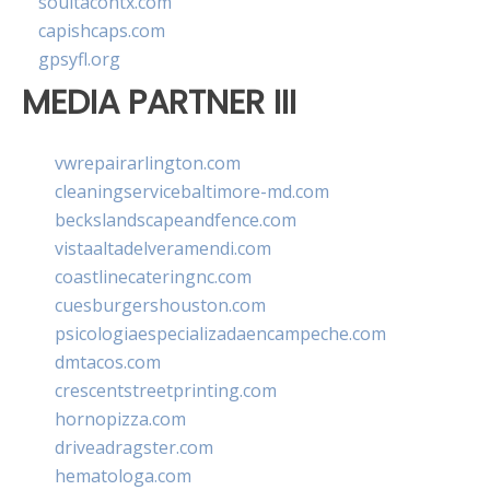
soultacohtx.com
capishcaps.com
gpsyfl.org
MEDIA PARTNER III
vwrepairarlington.com
cleaningservicebaltimore-md.com
beckslandscapeandfence.com
vistaaltadelveramendi.com
coastlinecateringnc.com
cuesburgershouston.com
psicologiaespecializadaencampeche.com
dmtacos.com
crescentstreetprinting.com
hornopizza.com
driveadragster.com
hematologa.com