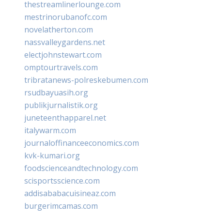
thestreamlinerlounge.com
mestrinorubanofc.com
novelatherton.com
nassvalleygardens.net
electjohnstewart.com
omptourtravels.com
tribratanews-polreskebumen.com
rsudbayuasih.org
publikjurnalistik.org
juneteenthapparel.net
italywarm.com
journaloffinanceeconomics.com
kvk-kumari.org
foodscienceandtechnology.com
scisportsscience.com
addisababacuisineaz.com
burgerimcamas.com