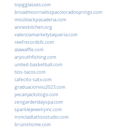
topgglasses.com
broadmoornailsspacoloradosprings.com
missblackpasadena.com
anneskitchen.org
valenciamarketytaqueria.com
reefrecordsllc.com
alawaffle.com
aryouthfishing.com
united-basketball.com
tios-tacos.com
cafecito-satx.com
graduacionviu2023.com
pecanjackstogo.com
zengardendayspa.com
sparklejewelryinc.com
ironcladtattoostudio.com
bruinshome.com