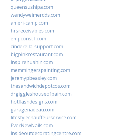
queensushipa.com
wendyweimerdds.com
ameri-camp.com
hrsreceivables.com
empconst1.com
cinderella-support.com
bigpinkrestaurant.com
inspirehuahin.com
memmingerspainting.com
jeremypbeasley.com
thesandwichdepotcos.com
drgiggleshouseofpain.com
hotflashdesigns.com
garagenadeau.com
lifestylechauffeurservice.com
EverNewNails.com
insideoutdecoratingcentre.com