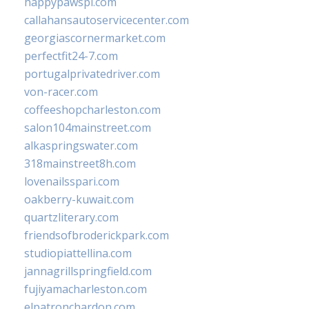
happypawspl.com
callahansautoservicecenter.com
georgiascornermarket.com
perfectfit24-7.com
portugalprivatedriver.com
von-racer.com
coffeeshopcharleston.com
salon104mainstreet.com
alkaspringswater.com
318mainstreet8h.com
lovenailsspari.com
oakberry-kuwait.com
quartzliterary.com
friendsofbroderickpark.com
studiopiattellina.com
jannagrillspringfield.com
fujiyamacharleston.com
elpatronchardon.com