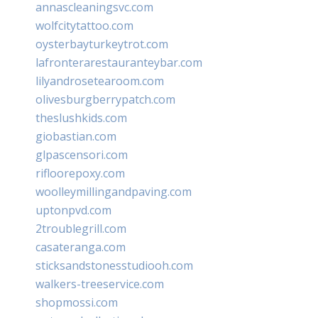
annascleaningsvc.com
wolfcitytattoo.com
oysterbayturkeytrot.com
lafronterarestauranteybar.com
lilyandrosetearoom.com
olivesburgberrypatch.com
theslushkids.com
giobastian.com
glpascensori.com
rifloorepoxy.com
woolleymillingandpaving.com
uptonpvd.com
2troublegrill.com
casateranga.com
sticksandstonesstudiooh.com
walkers-treeservice.com
shopmossi.com