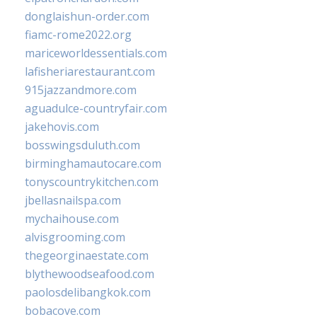
donglaishun-order.com
fiamc-rome2022.org
mariceworldessentials.com
lafisheriarestaurant.com
915jazzandmore.com
aguadulce-countryfair.com
jakehovis.com
bosswingsduluth.com
birminghamautocare.com
tonyscountrykitchen.com
jbellasnailspa.com
mychaihouse.com
alvisgrooming.com
thegeorginaestate.com
blythewoodseafood.com
paolosdelibangkok.com
bobacove.com