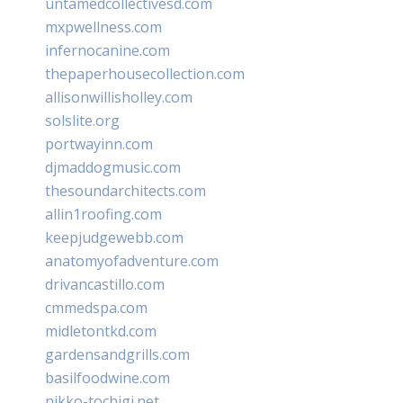
untamedcollectivesd.com
mxpwellness.com
infernocanine.com
thepaperhousecollection.com
allisonwillisholley.com
solslite.org
portwayinn.com
djmaddogmusic.com
thesoundarchitects.com
allin1roofing.com
keepjudgewebb.com
anatomyofadventure.com
drivancastillo.com
cmmedspa.com
midletontkd.com
gardensandgrills.com
basilfoodwine.com
nikko-tochigi.net