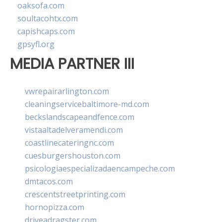
oaksofa.com
soultacohtx.com
capishcaps.com
gpsyfl.org
MEDIA PARTNER III
vwrepairarlington.com
cleaningservicebaltimore-md.com
beckslandscapeandfence.com
vistaaltadelveramendi.com
coastlinecateringnc.com
cuesburgershouston.com
psicologiaespecializadaencampeche.com
dmtacos.com
crescentstreetprinting.com
hornopizza.com
driveadragster.com