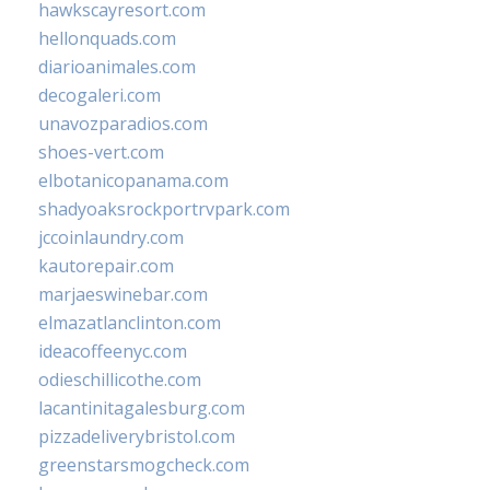
hawkscayresort.com
hellonquads.com
diarioanimales.com
decogaleri.com
unavozparadios.com
shoes-vert.com
elbotanicopanama.com
shadyoaksrockportrvpark.com
jccoinlaundry.com
kautorepair.com
marjaeswinebar.com
elmazatlanclinton.com
ideacoffeenyc.com
odieschillicothe.com
lacantinitagalesburg.com
pizzadeliverybristol.com
greenstarsmogcheck.com