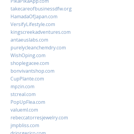
PikaPikaApp.com
takecareofbusinessdfw.org
HamadaOfJapan.com
VersifyLifestyle.com
kingscreekadventures.com
antaeuslabs.com
purelycleanchemdry.com
WishOping.com
shoplegacee.com
bonvivantshop.com
CupPlante.com
mpzin.com
stcreal.com
PopUpFlea.com
valueml.com
rebeccatorresjewelry.com
jmpbliss.com
drjorgerico.com