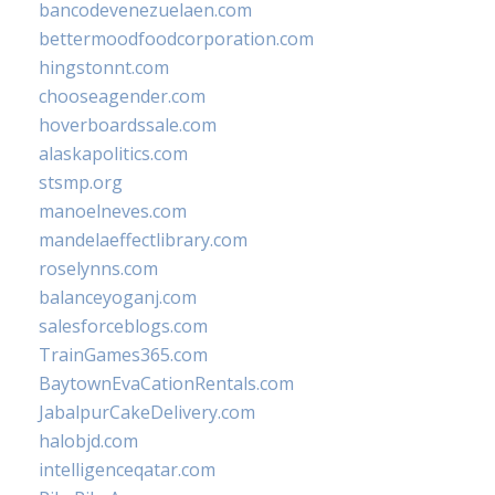
bancodevenezuelaen.com
bettermoodfoodcorporation.com
hingstonnt.com
chooseagender.com
hoverboardssale.com
alaskapolitics.com
stsmp.org
manoelneves.com
mandelaeffectlibrary.com
roselynns.com
balanceyoganj.com
salesforceblogs.com
TrainGames365.com
BaytownEvaCationRentals.com
JabalpurCakeDelivery.com
halobjd.com
intelligenceqatar.com