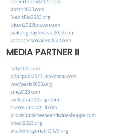
careerfaircsd2023.com
apsth2023.com
MedItRio2023.org
lcicon2023boston.com
waitangidayfestival2022.com
vacancesscolaires2022.com
MEDIA PARTNER II
isth2022.com
p2b2pabi2023-makassar.com
wocfparis2023.org
sinc2023.com
scdlqatar2022-qa.com
thecolumbiagrill.com
provisionscheeseandwineshoppe.com
khedi2023.org
akademikgeriatri2023.org