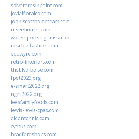
salvatoresinpoint.com
jovialfloralco.com
johnlscotthometeam.com
u-seehomes.com
watersportslagonissi.com
mischieffashion.com
eduwyre.com
retro-interiors.com
theblvd-boise.com
fpet2023.org
e-smart2022.org
ngrc2022.org
leesfamilyfoods.com
lewis-lewis-cpas.com
eleontennis.com
cyetus.com
bradfordshops.com