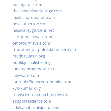
bodega-ole.com
thestreamlinerlounge.com
mestrinorubanofc.com
novelatherton.com
nassvalleygardens.net
electjohnstewart.com
omptourtravels.com
tribratanews-polreskebumen.com
rsudbayuasih.org
publikjurnalistik.org
juneteenthapparel.net
italywarm.com
journaloffinanceeconomics.com
kvk-kumari.org
foodscienceandtechnology.com
scisportsscience.com
addisababacuisineaz.com