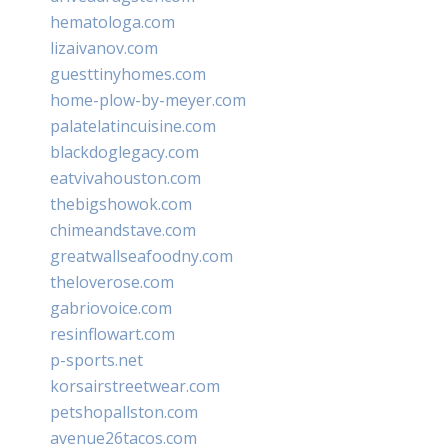
hematologa.com
lizaivanov.com
guesttinyhomes.com
home-plow-by-meyer.com
palatelatincuisine.com
blackdoglegacy.com
eatvivahouston.com
thebigshowok.com
chimeandstave.com
greatwallseafoodny.com
theloverose.com
gabriovoice.com
resinflowart.com
p-sports.net
korsairstreetwear.com
petshopallston.com
avenue26tacos.com