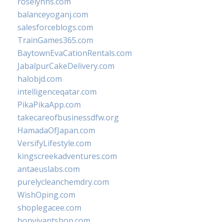
roselynns.com
balanceyoganj.com
salesforceblogs.com
TrainGames365.com
BaytownEvaCationRentals.com
JabalpurCakeDelivery.com
halobjd.com
intelligenceqatar.com
PikaPikaApp.com
takecareofbusinessdfw.org
HamadaOfJapan.com
VersifyLifestyle.com
kingscreekadventures.com
antaeuslabs.com
purelycleanchemdry.com
WishOping.com
shoplegacee.com
bonvivantshop.com