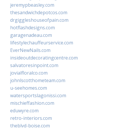
jeremypbeasley.com
thesandwichdepotcos.com
drgiggleshouseofpain.com
hotflashdesigns.com
garagenadeau.com
lifestylechauffeurservice.com
EverNewNails.com
insideoutdecoratingcentre.com
salvatoresinpoint.com
jovialfloralco.com
johnlscotthometeam.com
u-seehomes.com
watersportslagonissi.com
mischieffashion.com
eduwyre.com
retro-interiors.com
theblvd-boise.com