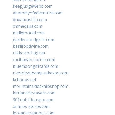
keepjudgewebb.com
anatomyofadventure.com
drivancastillo.com
cmmedspa.com
midletontkd.com
gardensandgrills.com
basilfoodwine.com
nikko-tochigi.net
caribbean-corner.com
bluemoongiftcards.com
rivercitysteampunkexpo.com
kchoops.net
mountainsideskateshop.com
kirtlandcitytavern.com
301nutritionspot.com
ammos-stores.com
loceanecreations.com