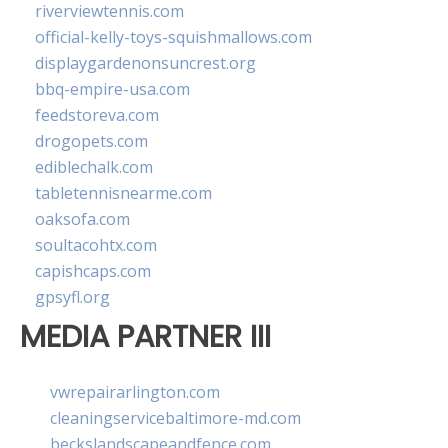
riverviewtennis.com
official-kelly-toys-squishmallows.com
displaygardenonsuncrest.org
bbq-empire-usa.com
feedstoreva.com
drogopets.com
ediblechalk.com
tabletennisnearme.com
oaksofa.com
soultacohtx.com
capishcaps.com
gpsyfl.org
MEDIA PARTNER III
vwrepairarlington.com
cleaningservicebaltimore-md.com
beckslandscapeandfence.com