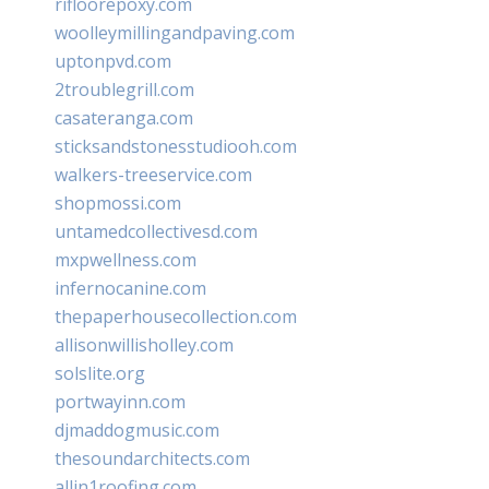
rifloorepoxy.com
woolleymillingandpaving.com
uptonpvd.com
2troublegrill.com
casateranga.com
sticksandstonesstudiooh.com
walkers-treeservice.com
shopmossi.com
untamedcollectivesd.com
mxpwellness.com
infernocanine.com
thepaperhousecollection.com
allisonwillisholley.com
solslite.org
portwayinn.com
djmaddogmusic.com
thesoundarchitects.com
allin1roofing.com