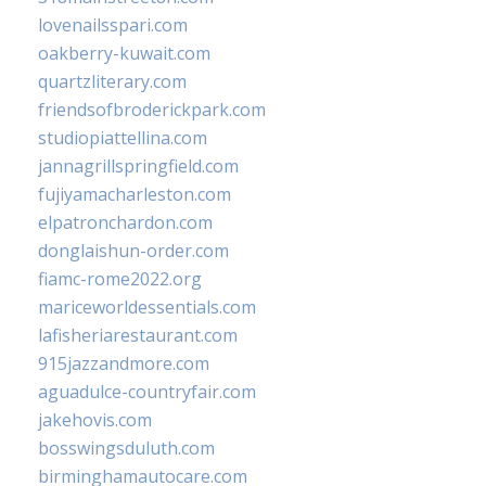
lovenailsspari.com
oakberry-kuwait.com
quartzliterary.com
friendsofbroderickpark.com
studiopiattellina.com
jannagrillspringfield.com
fujiyamacharleston.com
elpatronchardon.com
donglaishun-order.com
fiamc-rome2022.org
mariceworldessentials.com
lafisheriarestaurant.com
915jazzandmore.com
aguadulce-countryfair.com
jakehovis.com
bosswingsduluth.com
birminghamautocare.com