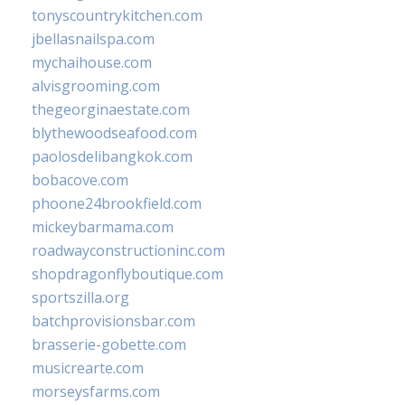
tonyscountrykitchen.com
jbellasnailspa.com
mychaihouse.com
alvisgrooming.com
thegeorginaestate.com
blythewoodseafood.com
paolosdelibangkok.com
bobacove.com
phoone24brookfield.com
mickeybarmama.com
roadwayconstructioninc.com
shopdragonflyboutique.com
sportszilla.org
batchprovisionsbar.com
brasserie-gobette.com
musicrearte.com
morseysfarms.com