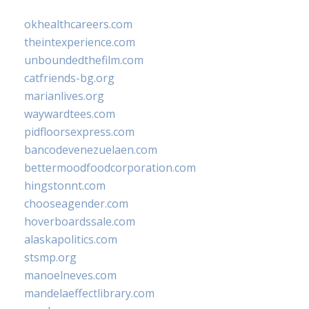
okhealthcareers.com
theintexperience.com
unboundedthefilm.com
catfriends-bg.org
marianlives.org
waywardtees.com
pidfloorsexpress.com
bancodevenezuelaen.com
bettermoodfoodcorporation.com
hingstonnt.com
chooseagender.com
hoverboardssale.com
alaskapolitics.com
stsmp.org
manoelneves.com
mandelaeffectlibrary.com