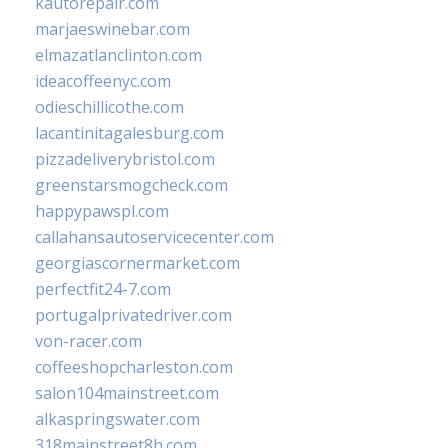
kautorepair.com
marjaeswinebar.com
elmazatlanclinton.com
ideacoffeenyc.com
odieschillicothe.com
lacantinitagalesburg.com
pizzadeliverybristol.com
greenstarsmogcheck.com
happypawspl.com
callahansautoservicecenter.com
georgiascornermarket.com
perfectfit24-7.com
portugalprivatedriver.com
von-racer.com
coffeeshopcharleston.com
salon104mainstreet.com
alkaspringswater.com
318mainstreet8h.com