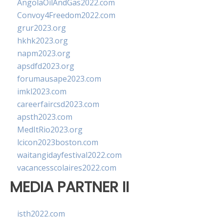
AngolaOilAndGas2022.com
Convoy4Freedom2022.com
grur2023.org
hkhk2023.org
napm2023.org
apsdfd2023.org
forumausape2023.com
imkl2023.com
careerfaircsd2023.com
apsth2023.com
MedItRio2023.org
lcicon2023boston.com
waitangidayfestival2022.com
vacancesscolaires2022.com
MEDIA PARTNER II
isth2022.com