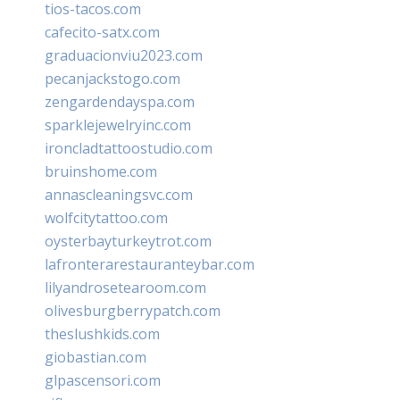
tios-tacos.com
cafecito-satx.com
graduacionviu2023.com
pecanjackstogo.com
zengardendayspa.com
sparklejewelryinc.com
ironcladtattoostudio.com
bruinshome.com
annascleaningsvc.com
wolfcitytattoo.com
oysterbayturkeytrot.com
lafronterarestauranteybar.com
lilyandrosetearoom.com
olivesburgberrypatch.com
theslushkids.com
giobastian.com
glpascensori.com