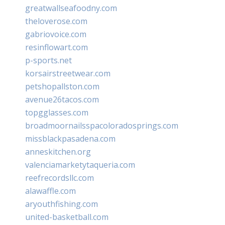
greatwallseafoodny.com
theloverose.com
gabriovoice.com
resinflowart.com
p-sports.net
korsairstreetwear.com
petshopallston.com
avenue26tacos.com
topgglasses.com
broadmoornailsspacoloradosprings.com
missblackpasadena.com
anneskitchen.org
valenciamarketytaqueria.com
reefrecordsllc.com
alawaffle.com
aryouthfishing.com
united-basketball.com