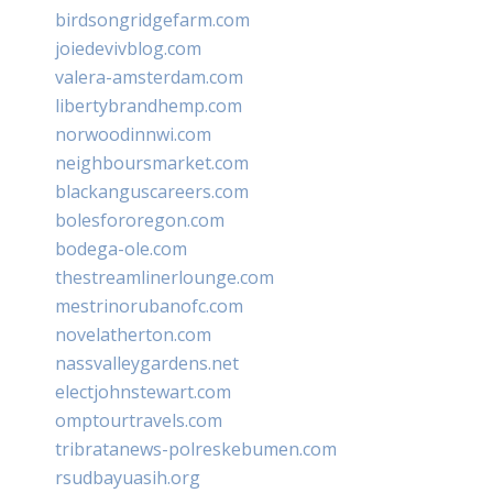
birdsongridgefarm.com
joiedevivblog.com
valera-amsterdam.com
libertybrandhemp.com
norwoodinnwi.com
neighboursmarket.com
blackanguscareers.com
bolesfororegon.com
bodega-ole.com
thestreamlinerlounge.com
mestrinorubanofc.com
novelatherton.com
nassvalleygardens.net
electjohnstewart.com
omptourtravels.com
tribratanews-polreskebumen.com
rsudbayuasih.org