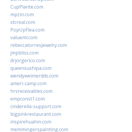
CupPlante.com
mpzin.com
stcreal.com
PopUpFlea.com
valueml.com
rebeccatorresjewelry.com
jmpbliss.com
drjorgerico.com
queensushipa.com
wendyweimerdds.com
ameri-camp.com
hrsreceivables.com
empconst1.com
cinderella-support.com
bigpinkrestaurant.com
inspirehuahin.com
memmingerspainting.com