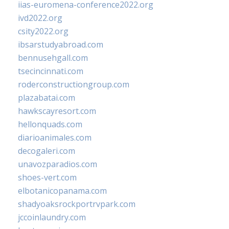
iias-euromena-conference2022.org
ivd2022.org
csity2022.org
ibsarstudyabroad.com
bennusehgall.com
tsecincinnati.com
roderconstructiongroup.com
plazabatai.com
hawkscayresort.com
hellonquads.com
diarioanimales.com
decogaleri.com
unavozparadios.com
shoes-vert.com
elbotanicopanama.com
shadyoaksrockportrvpark.com
jccoinlaundry.com