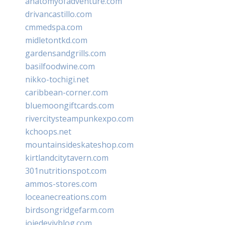
anatomyofadventure.com
drivancastillo.com
cmmedspa.com
midletontkd.com
gardensandgrills.com
basilfoodwine.com
nikko-tochigi.net
caribbean-corner.com
bluemoongiftcards.com
rivercitysteampunkexpo.com
kchoops.net
mountainsideskateshop.com
kirtlandcitytavern.com
301nutritionspot.com
ammos-stores.com
loceanecreations.com
birdsongridgefarm.com
joiedevivblog.com