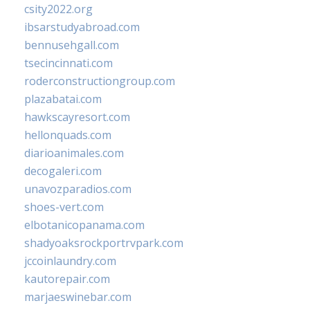
csity2022.org
ibsarstudyabroad.com
bennusehgall.com
tsecincinnati.com
roderconstructiongroup.com
plazabatai.com
hawkscayresort.com
hellonquads.com
diarioanimales.com
decogaleri.com
unavozparadios.com
shoes-vert.com
elbotanicopanama.com
shadyoaksrockportrvpark.com
jccoinlaundry.com
kautorepair.com
marjaeswinebar.com