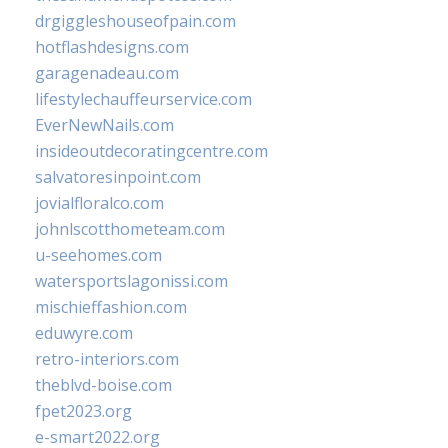
drgiggleshouseofpain.com
hotflashdesigns.com
garagenadeau.com
lifestylechauffeurservice.com
EverNewNails.com
insideoutdecoratingcentre.com
salvatoresinpoint.com
jovialfloralco.com
johnlscotthometeam.com
u-seehomes.com
watersportslagonissi.com
mischieffashion.com
eduwyre.com
retro-interiors.com
theblvd-boise.com
fpet2023.org
e-smart2022.org