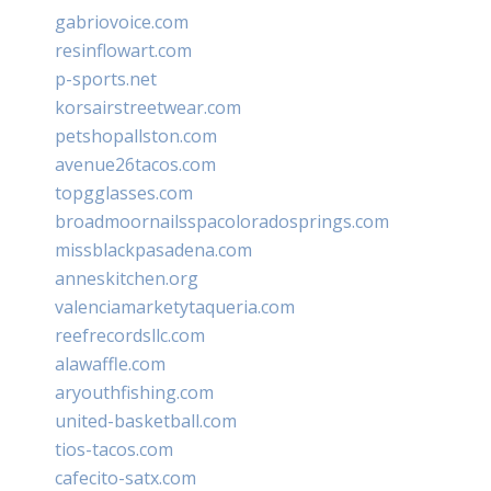
gabriovoice.com
resinflowart.com
p-sports.net
korsairstreetwear.com
petshopallston.com
avenue26tacos.com
topgglasses.com
broadmoornailsspacoloradosprings.com
missblackpasadena.com
anneskitchen.org
valenciamarketytaqueria.com
reefrecordsllc.com
alawaffle.com
aryouthfishing.com
united-basketball.com
tios-tacos.com
cafecito-satx.com