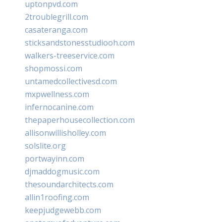
uptonpvd.com
2troublegrill.com
casateranga.com
sticksandstonesstudiooh.com
walkers-treeservice.com
shopmossi.com
untamedcollectivesd.com
mxpwellness.com
infernocanine.com
thepaperhousecollection.com
allisonwillisholley.com
solslite.org
portwayinn.com
djmaddogmusic.com
thesoundarchitects.com
allin1roofing.com
keepjudgewebb.com