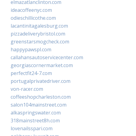
elmazatlanclinton.com
ideacoffeenyc.com
odieschillicothe.com
lacantinitagalesburg.com
pizzadeliverybristol.com
greenstarsmogcheck.com
happypawspl.com
callahansautoservicecenter.com
georgiascornermarket.com
perfectfit24-7.com
portugalprivatedriver.com
von-racer.com
coffeeshopcharleston.com
salon104mainstreet.com
alkaspringswater.com
318mainstreet8h.com
lovenailsspari.com