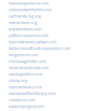
theintexperience.com
unboundedthefilm.com
catfriends-bg.org
marianlives.org
waywardtees.com
pidfloorsexpress.com
bancodevenezuelaen.com
bettermoodfoodcorporation.com
hingstonnt.com
chooseagender.com
hoverboardssale.com
alaskapolitics.com
stsmp.org
manoelneves.com
mandelaeffectlibrary.com
roselynns.com
balanceyoganj.com