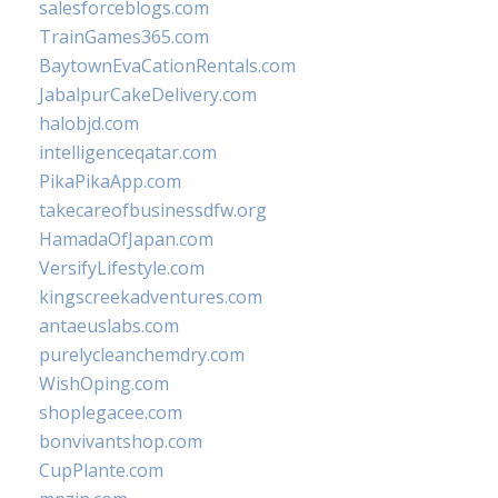
salesforceblogs.com
TrainGames365.com
BaytownEvaCationRentals.com
JabalpurCakeDelivery.com
halobjd.com
intelligenceqatar.com
PikaPikaApp.com
takecareofbusinessdfw.org
HamadaOfJapan.com
VersifyLifestyle.com
kingscreekadventures.com
antaeuslabs.com
purelycleanchemdry.com
WishOping.com
shoplegacee.com
bonvivantshop.com
CupPlante.com