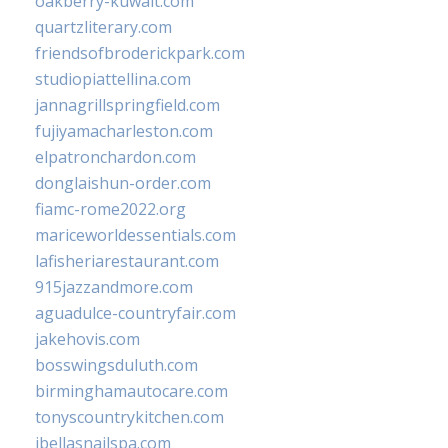
oakberry-kuwait.com
quartzliterary.com
friendsofbroderickpark.com
studiopiattellina.com
jannagrillspringfield.com
fujiyamacharleston.com
elpatronchardon.com
donglaishun-order.com
fiamc-rome2022.org
mariceworldessentials.com
lafisheriarestaurant.com
915jazzandmore.com
aguadulce-countryfair.com
jakehovis.com
bosswingsduluth.com
birminghamautocare.com
tonyscountrykitchen.com
jbellasnailspa.com