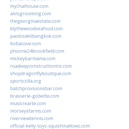
mychaihouse.com
alvisgrooming.com
thegeorginaestate.com
blythewoodseafood.com
paolosdelibangkok.com
bobacove.com
phoone24brookfield.com
mickeybarmama.com
roadwayconstructioninc.com
shopdragonflyboutique.com
sportszilla.org
batchprovisionsbar.com
brasserie-gobette.com
musicrearte.com
morseysfarms.com
riverviewtennis.com
official-kelly-toys-squishmallows.com