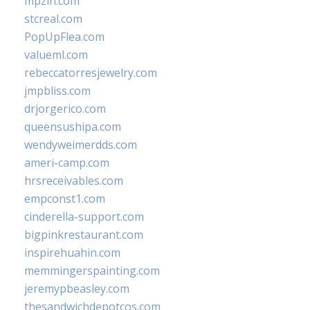
mpzin.com
stcreal.com
PopUpFlea.com
valueml.com
rebeccatorresjewelry.com
jmpbliss.com
drjorgerico.com
queensushipa.com
wendyweimerdds.com
ameri-camp.com
hrsreceivables.com
empconst1.com
cinderella-support.com
bigpinkrestaurant.com
inspirehuahin.com
memmingerspainting.com
jeremypbeasley.com
thesandwichdepotcos.com