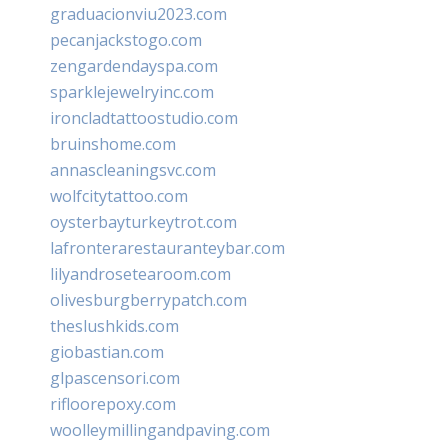
graduacionviu2023.com
pecanjackstogo.com
zengardendayspa.com
sparklejewelryinc.com
ironcladtattoostudio.com
bruinshome.com
annascleaningsvc.com
wolfcitytattoo.com
oysterbayturkeytrot.com
lafronterarestauranteybar.com
lilyandrosetearoom.com
olivesburgberrypatch.com
theslushkids.com
giobastian.com
glpascensori.com
rifloorepoxy.com
woolleymillingandpaving.com