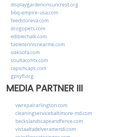
displaygardenonsuncrest.org
bbq-empire-usa.com
feedstoreva.com
drogopets.com
ediblechalk.com
tabletennisnearme.com
oaksofa.com
soultacohtx.com
capishcaps.com
gpsyfl.org
MEDIA PARTNER III
vwrepairarlington.com
cleaningservicebaltimore-md.com
beckslandscapeandfence.com
vistaaltadelveramendi.com
coastlinecateringnc.com