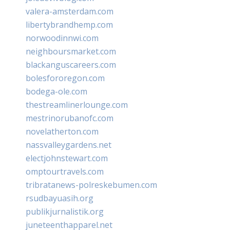
valera-amsterdam.com
libertybrandhemp.com
norwoodinnwi.com
neighboursmarket.com
blackanguscareers.com
bolesfororegon.com
bodega-ole.com
thestreamlinerlounge.com
mestrinorubanofc.com
novelatherton.com
nassvalleygardens.net
electjohnstewart.com
omptourtravels.com
tribratanews-polreskebumen.com
rsudbayuasih.org
publikjurnalistik.org
juneteenthapparel.net