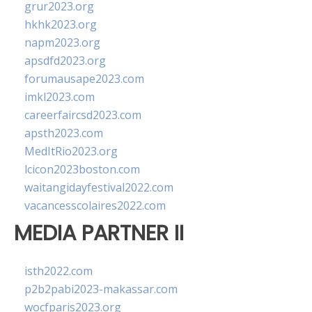
grur2023.org
hkhk2023.org
napm2023.org
apsdfd2023.org
forumausape2023.com
imkl2023.com
careerfaircsd2023.com
apsth2023.com
MedItRio2023.org
lcicon2023boston.com
waitangidayfestival2022.com
vacancesscolaires2022.com
MEDIA PARTNER II
isth2022.com
p2b2pabi2023-makassar.com
wocfparis2023.org