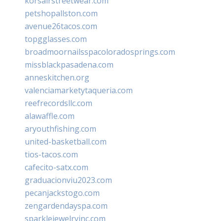
korsairstreetwear.com
petshopallston.com
avenue26tacos.com
topgglasses.com
broadmoornailsspacoloradosprings.com
missblackpasadena.com
anneskitchen.org
valenciamarketytaqueria.com
reefrecordsllc.com
alawaffle.com
aryouthfishing.com
united-basketball.com
tios-tacos.com
cafecito-satx.com
graduacionviu2023.com
pecanjackstogo.com
zengardendayspa.com
sparklejewelryinc.com