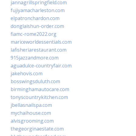
jannagrillspringfield.com
fujiyamacharleston.com
elpatronchardon.com
donglaishun-order.com
fiamc-rome2022.org
mariceworldessentials.com
lafisheriarestaurant.com
915jazzandmore.com
aguadulce-countryfair.com
jakehovis.com
bosswingsduluth.com
birminghamautocare.com
tonyscountrykitchen.com
jbellasnailspa.com
mychaihouse.com
alvisgrooming.com
thegeorginaestate.com