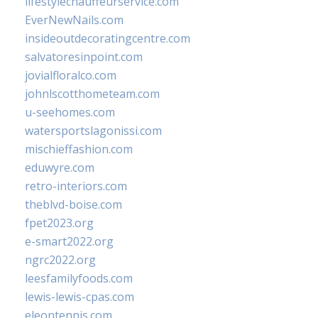
lifestylechauffeurservice.com
EverNewNails.com
insideoutdecoratingcentre.com
salvatoresinpoint.com
jovialfloralco.com
johnlscotthometeam.com
u-seehomes.com
watersportslagonissi.com
mischieffashion.com
eduwyre.com
retro-interiors.com
theblvd-boise.com
fpet2023.org
e-smart2022.org
ngrc2022.org
leesfamilyfoods.com
lewis-lewis-cpas.com
eleontennis.com