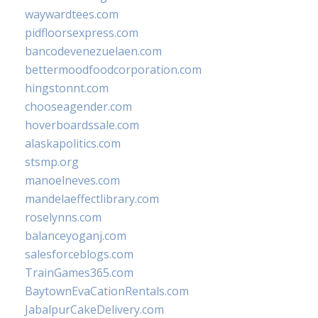
waywardtees.com
pidfloorsexpress.com
bancodevenezuelaen.com
bettermoodfoodcorporation.com
hingstonnt.com
chooseagender.com
hoverboardssale.com
alaskapolitics.com
stsmp.org
manoelneves.com
mandelaeffectlibrary.com
roselynns.com
balanceyoganj.com
salesforceblogs.com
TrainGames365.com
BaytownEvaCationRentals.com
JabalpurCakeDelivery.com