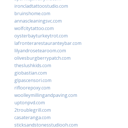
ironcladtattoostudio.com
bruinshome.com
annascleaningsvc.com
wolfcitytattoo.com
oysterbayturkeytrot.com
lafronterarestauranteybar.com
lilyandrosetearoom.com
olivesburgberrypatch.com
theslushkids.com
giobastian.com
glpascensori.com
rifloorepoxy.com
woolleymillingandpaving.com
uptonpvd.com
2troublegrill.com
casateranga.com
sticksandstonesstudiooh.com