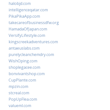
halobjd.com
intelligenceqatar.com
PikaPikaApp.com
takecareofbusinessdfw.org
HamadaOfJapan.com
VersifyLifestyle.com
kingscreekadventures.com
antaeuslabs.com
purelycleanchemdry.com
WishOping.com
shoplegacee.com
bonvivantshop.com
CupPlante.com
mpzin.com
stcreal.com
PopUpFlea.com
valueml.com