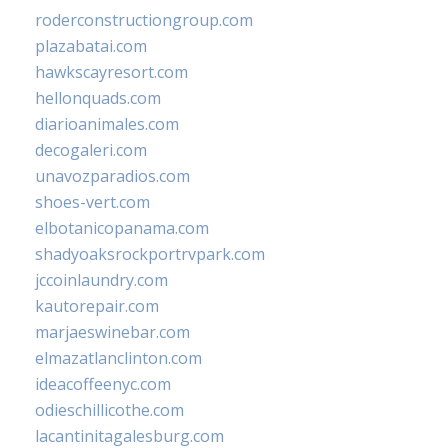
roderconstructiongroup.com
plazabatai.com
hawkscayresort.com
hellonquads.com
diarioanimales.com
decogaleri.com
unavozparadios.com
shoes-vert.com
elbotanicopanama.com
shadyoaksrockportrvpark.com
jccoinlaundry.com
kautorepair.com
marjaeswinebar.com
elmazatlanclinton.com
ideacoffeenyc.com
odieschillicothe.com
lacantinitagalesburg.com