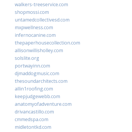
walkers-treeservice.com
shopmossi.com
untamedcollectivesd.com
mxpwellness.com
infernocanine.com
thepaperhousecollection.com
allisonwillisholley.com
solslite.org
portwayinn.com
djmaddogmusic.com
thesoundarchitects.com
allin1roofing.com
keepjudgewebb.com
anatomyofadventure.com
drivancastillo.com
cmmedspa.com
midletontkd.com