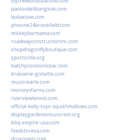
blythewoodseafood.com
paolosdelibangkok.com
bobacove.com
phoone24brookfield.com
mickeybarmama.com
roadwayconstructioninc.com
shopdragonflyboutique.com
sportszilla.org
batchprovisionsbar.com
brasserie-gobette.com
musicrearte.com
morseysfarms.com
riverviewtennis.com
official-kelly-toys-squishmallows.com
displaygardenonsuncrest.org
bbq-empire-usa.com
feedstoreva.com
drogopets.com