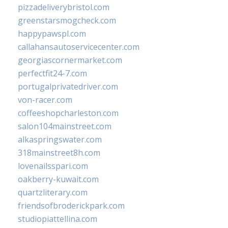
pizzadeliverybristol.com
greenstarsmogcheck.com
happypawspl.com
callahansautoservicecenter.com
georgiascornermarket.com
perfectfit24-7.com
portugalprivatedriver.com
von-racer.com
coffeeshopcharleston.com
salon104mainstreet.com
alkaspringswater.com
318mainstreet8h.com
lovenailsspari.com
oakberry-kuwait.com
quartzliterary.com
friendsofbroderickpark.com
studiopiattellina.com