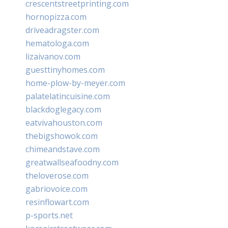
crescentstreetprinting.com
hornopizza.com
driveadragster.com
hematologa.com
lizaivanov.com
guesttinyhomes.com
home-plow-by-meyer.com
palatelatincuisine.com
blackdoglegacy.com
eatvivahouston.com
thebigshowok.com
chimeandstave.com
greatwallseafoodny.com
theloverose.com
gabriovoice.com
resinflowart.com
p-sports.net