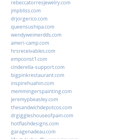
rebeccatorresjewelry.com
jmpbliss.com
drjorgerico.com
queensushipa.com
wendyweimerdds.com
ameri-camp.com
hrsreceivables.com
empconst1.com
cinderella-support.com
bigpinkrestaurant.com
inspirehuahin.com
memmingerspainting.com
jeremypbeasley.com
thesandwichdepotcos.com
drgiggleshouseofpain.com
hotflashdesigns.com
garagenadeau.com