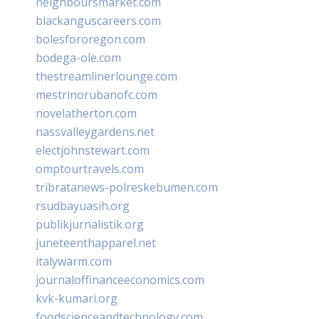
neighboursmarket.com
blackanguscareers.com
bolesfororegon.com
bodega-ole.com
thestreamlinerlounge.com
mestrinorubanofc.com
novelatherton.com
nassvalleygardens.net
electjohnstewart.com
omptourtravels.com
tribratanews-polreskebumen.com
rsudbayuasih.org
publikjurnalistik.org
juneteenthapparel.net
italywarm.com
journaloffinanceeconomics.com
kvk-kumari.org
foodscienceandtechnology.com