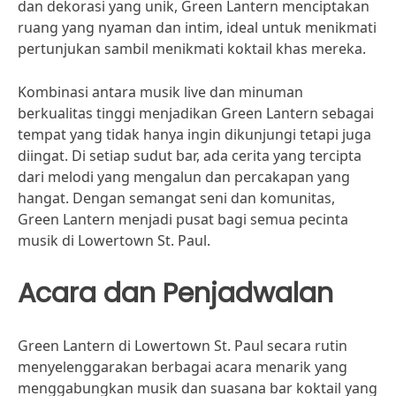
dan dekorasi yang unik, Green Lantern menciptakan
ruang yang nyaman dan intim, ideal untuk menikmati
pertunjukan sambil menikmati koktail khas mereka.
Kombinasi antara musik live dan minuman
berkualitas tinggi menjadikan Green Lantern sebagai
tempat yang tidak hanya ingin dikunjungi tetapi juga
diingat. Di setiap sudut bar, ada cerita yang tercipta
dari melodi yang mengalun dan percakapan yang
hangat. Dengan semangat seni dan komunitas,
Green Lantern menjadi pusat bagi semua pecinta
musik di Lowertown St. Paul.
Acara dan Penjadwalan
Green Lantern di Lowertown St. Paul secara rutin
menyelenggarakan berbagai acara menarik yang
menggabungkan musik dan suasana bar koktail yang