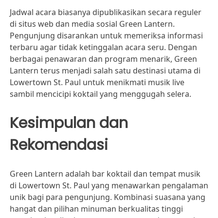
Jadwal acara biasanya dipublikasikan secara reguler
di situs web dan media sosial Green Lantern.
Pengunjung disarankan untuk memeriksa informasi
terbaru agar tidak ketinggalan acara seru. Dengan
berbagai penawaran dan program menarik, Green
Lantern terus menjadi salah satu destinasi utama di
Lowertown St. Paul untuk menikmati musik live
sambil mencicipi koktail yang menggugah selera.
Kesimpulan dan
Rekomendasi
Green Lantern adalah bar koktail dan tempat musik
di Lowertown St. Paul yang menawarkan pengalaman
unik bagi para pengunjung. Kombinasi suasana yang
hangat dan pilihan minuman berkualitas tinggi