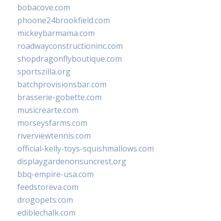
bobacove.com
phoone24brookfield.com
mickeybarmama.com
roadwayconstructioninc.com
shopdragonflyboutique.com
sportszilla.org
batchprovisionsbar.com
brasserie-gobette.com
musicrearte.com
morseysfarms.com
riverviewtennis.com
official-kelly-toys-squishmallows.com
displaygardenonsuncrest.org
bbq-empire-usa.com
feedstoreva.com
drogopets.com
ediblechalk.com