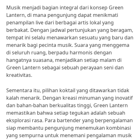
Musik menjadi bagian integral dari konsep Green
Lantern, di mana pengunjung dapat menikmati
penampilan live dari berbagai artis lokal yang
berbakat. Dengan jadwal pertunjukan yang beragam,
tempat ini selalu menawarkan sesuatu yang baru dan
menarik bagi pecinta musik. Suara yang menggema
di seluruh ruang, berpadu harmonis dengan
hangatnya suasana, menjadikan setiap malam di
Green Lantern sebagai sebuah perayaan seni dan
kreativitas.
Sementara itu, pilihan koktail yang ditawarkan tidak
kalah menarik. Dengan kreasi minuman yang inovatif
dan bahan-bahan berkualitas tinggi, Green Lantern
memastikan bahwa setiap tegukan adalah sebuah
eksplorasi rasa. Para bartender yang berpengalaman
siap membantu pengunjung menemukan kombinasi
yang sempurna untuk menemani pengalaman musik