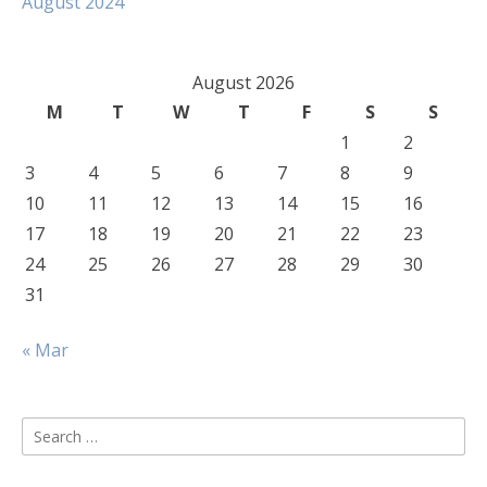
August 2024
August 2026
M
T
W
T
F
S
S
1
2
3
4
5
6
7
8
9
10
11
12
13
14
15
16
17
18
19
20
21
22
23
24
25
26
27
28
29
30
31
« Mar
Search
for: