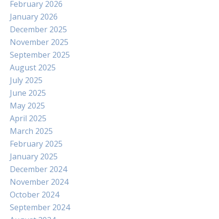
February 2026
January 2026
December 2025
November 2025
September 2025
August 2025
July 2025
June 2025
May 2025
April 2025
March 2025
February 2025
January 2025
December 2024
November 2024
October 2024
September 2024