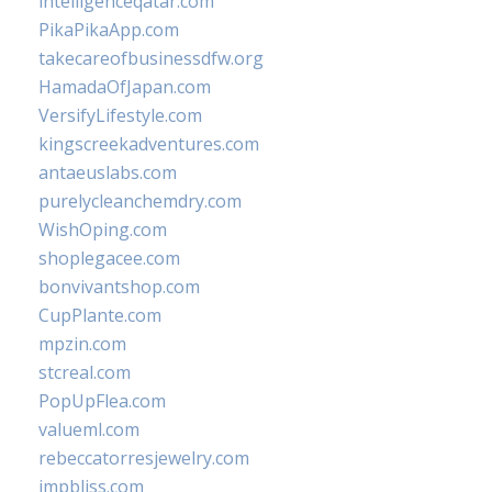
intelligenceqatar.com
PikaPikaApp.com
takecareofbusinessdfw.org
HamadaOfJapan.com
VersifyLifestyle.com
kingscreekadventures.com
antaeuslabs.com
purelycleanchemdry.com
WishOping.com
shoplegacee.com
bonvivantshop.com
CupPlante.com
mpzin.com
stcreal.com
PopUpFlea.com
valueml.com
rebeccatorresjewelry.com
jmpbliss.com