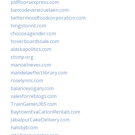
pidfloorsexpress.com
bancodevenezuelaen.com
bettermoodfoodcorporation.com
hingstonnt.com
chooseagender.com
hoverboardssale.com
alaskapolitics.com
stsmp.org
manoelneves.com
mandelaeffectlibrary.com
roselynns.com
balanceyoganj.com
salesforceblogs.com
TrainGames365.com
BaytownEvaCationRentals.com
JabalpurCakeDelivery.com
halobjd.com