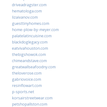
driveadragster.com
hematologa.com
lizaivanov.com
guesttinyhomes.com
home-plow-by-meyer.com
palatelatincuisine.com
blackdoglegacy.com
eatvivahouston.com
thebigshowok.com
chimeandstave.com
greatwallseafoodny.com
theloverose.com
gabriovoice.com
resinflowart.com
p-sports.net
korsairstreetwear.com
petshopallston.com