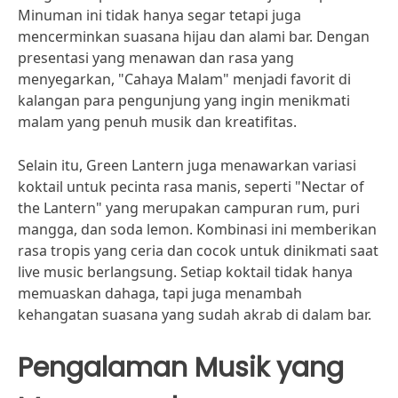
Minuman ini tidak hanya segar tetapi juga
mencerminkan suasana hijau dan alami bar. Dengan
presentasi yang menawan dan rasa yang
menyegarkan, "Cahaya Malam" menjadi favorit di
kalangan para pengunjung yang ingin menikmati
malam yang penuh musik dan kreatifitas.
Selain itu, Green Lantern juga menawarkan variasi
koktail untuk pecinta rasa manis, seperti "Nectar of
the Lantern" yang merupakan campuran rum, puri
mangga, dan soda lemon. Kombinasi ini memberikan
rasa tropis yang ceria dan cocok untuk dinikmati saat
live music berlangsung. Setiap koktail tidak hanya
memuaskan dahaga, tapi juga menambah
kehangatan suasana yang sudah akrab di dalam bar.
Pengalaman Musik yang