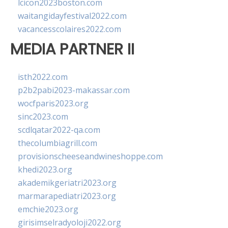
lcicon2023boston.com
waitangidayfestival2022.com
vacancesscolaires2022.com
MEDIA PARTNER II
isth2022.com
p2b2pabi2023-makassar.com
wocfparis2023.org
sinc2023.com
scdlqatar2022-qa.com
thecolumbiagrill.com
provisionscheeseandwineshoppe.com
khedi2023.org
akademikgeriatri2023.org
marmarapediatri2023.org
emchie2023.org
girisimselradyoloji2022.org