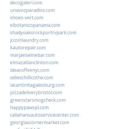
decogaleri.com
unavozparadios.com
shoes-vert.com
elbotanicopanama.com
shadyoaksrockportrvpark.com
jccoinlaundry.com
kautorepair.com
marjaeswinebar.com
elmazatlanclinton.com
ideacoffeenyc.com
odieschillicothe.com
lacantinitagalesburg.com
pizzadeliverybristol.com
greenstarsmogcheck.com
happypawspl.com
callahansautoservicecenter.com
georgiascornermarket.com