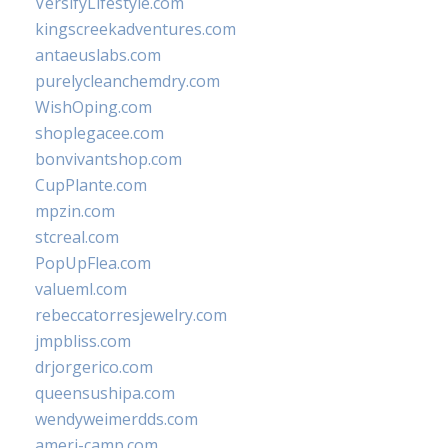
VersifyLifestyle.com
kingscreekadventures.com
antaeuslabs.com
purelycleanchemdry.com
WishOping.com
shoplegacee.com
bonvivantshop.com
CupPlante.com
mpzin.com
stcreal.com
PopUpFlea.com
valueml.com
rebeccatorresjewelry.com
jmpbliss.com
drjorgerico.com
queensushipa.com
wendyweimerdds.com
ameri-camp.com