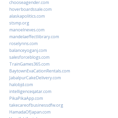
chooseagender.com
hoverboardssale.com
alaskapolitics.com
stsmp.org
manoelneves.com
mandelaeffectlibrary.com
roselynns.com
balanceyoganj.com
salesforceblogs.com
TrainGames365.com
BaytownEvaCationRentals.com
JabalpurCakeDelivery.com
halobjd.com
intelligenceqatar.com
PikaPikaApp.com
takecareofbusinessdfw.org
HamadaOfJapan.com