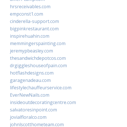
hrsreceivables.com
empconst1.com
cinderella-support.com
bigpinkrestaurant.com
inspirehuahin.com
memmingerspainting.com
jeremypbeasley.com
thesandwichdepotcos.com
drgiggleshouseofpain.com
hotflashdesigns.com
garagenadeau.com
lifestylechauffeurservice.com
EverNewNails.com
insideoutdecoratingcentre.com
salvatoresinpoint.com
jovialfloralco.com
johnlscotthometeam.com