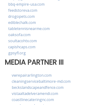
bbq-empire-usa.com
feedstoreva.com
drogopets.com
ediblechalk.com
tabletennisnearme.com
oaksofa.com
soultacohtx.com
capishcaps.com
gpsyfl.org
MEDIA PARTNER III
vwrepairarlington.com
cleaningservicebaltimore-md.com
beckslandscapeandfence.com
vistaaltadelveramendi.com
coastlinecateringnc.com