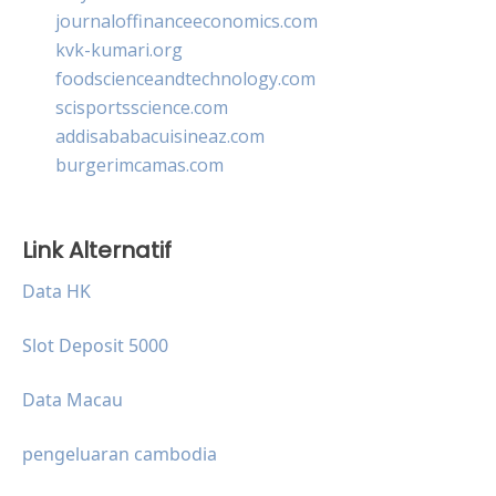
journaloffinanceeconomics.com
kvk-kumari.org
foodscienceandtechnology.com
scisportsscience.com
addisababacuisineaz.com
burgerimcamas.com
Link Alternatif
Data HK
Slot Deposit 5000
Data Macau
pengeluaran cambodia