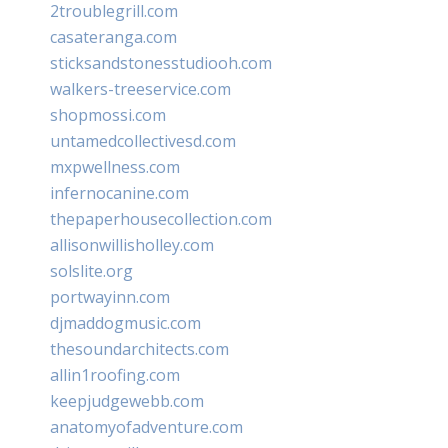
2troublegrill.com
casateranga.com
sticksandstonesstudiooh.com
walkers-treeservice.com
shopmossi.com
untamedcollectivesd.com
mxpwellness.com
infernocanine.com
thepaperhousecollection.com
allisonwillisholley.com
solslite.org
portwayinn.com
djmaddogmusic.com
thesoundarchitects.com
allin1roofing.com
keepjudgewebb.com
anatomyofadventure.com