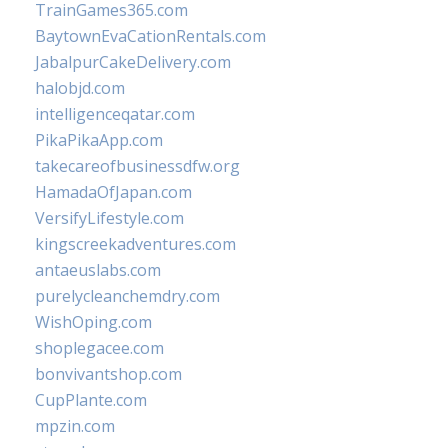
TrainGames365.com
BaytownEvaCationRentals.com
JabalpurCakeDelivery.com
halobjd.com
intelligenceqatar.com
PikaPikaApp.com
takecareofbusinessdfw.org
HamadaOfJapan.com
VersifyLifestyle.com
kingscreekadventures.com
antaeuslabs.com
purelycleanchemdry.com
WishOping.com
shoplegacee.com
bonvivantshop.com
CupPlante.com
mpzin.com