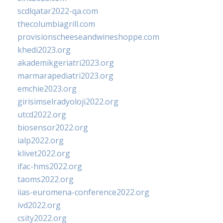
scdlqatar2022-qa.com
thecolumbiagrill.com
provisionscheeseandwineshoppe.com
khedi2023.org
akademikgeriatri2023.org
marmarapediatri2023.org
emchie2023.org
girisimselradyoloji2022.org
utcd2022.org
biosensor2022.org
ialp2022.org
klivet2022.org
ifac-hms2022.org
taoms2022.org
iias-euromena-conference2022.org
ivd2022.org
csity2022.org