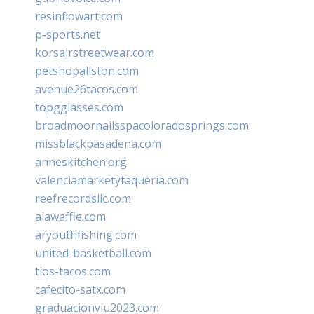
resinflowart.com
p-sports.net
korsairstreetwear.com
petshopallston.com
avenue26tacos.com
topgglasses.com
broadmoornailsspacoloradosprings.com
missblackpasadena.com
anneskitchen.org
valenciamarketytaqueria.com
reefrecordsllc.com
alawaffle.com
aryouthfishing.com
united-basketball.com
tios-tacos.com
cafecito-satx.com
graduacionviu2023.com