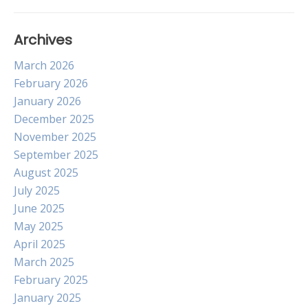
Archives
March 2026
February 2026
January 2026
December 2025
November 2025
September 2025
August 2025
July 2025
June 2025
May 2025
April 2025
March 2025
February 2025
January 2025