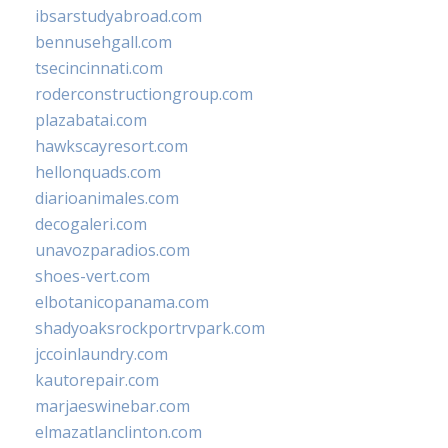
ibsarstudyabroad.com
bennusehgall.com
tsecincinnati.com
roderconstructiongroup.com
plazabatai.com
hawkscayresort.com
hellonquads.com
diarioanimales.com
decogaleri.com
unavozparadios.com
shoes-vert.com
elbotanicopanama.com
shadyoaksrockportrvpark.com
jccoinlaundry.com
kautorepair.com
marjaeswinebar.com
elmazatlanclinton.com