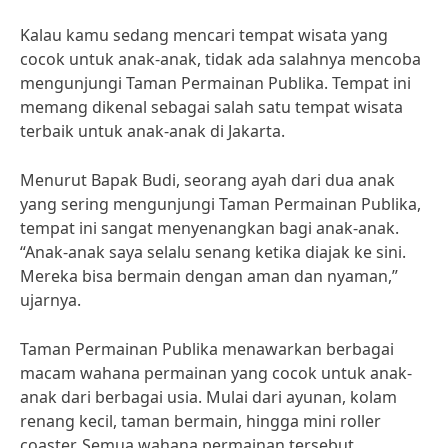
Kalau kamu sedang mencari tempat wisata yang
cocok untuk anak-anak, tidak ada salahnya mencoba
mengunjungi Taman Permainan Publika. Tempat ini
memang dikenal sebagai salah satu tempat wisata
terbaik untuk anak-anak di Jakarta.
Menurut Bapak Budi, seorang ayah dari dua anak
yang sering mengunjungi Taman Permainan Publika,
tempat ini sangat menyenangkan bagi anak-anak.
“Anak-anak saya selalu senang ketika diajak ke sini.
Mereka bisa bermain dengan aman dan nyaman,”
ujarnya.
Taman Permainan Publika menawarkan berbagai
macam wahana permainan yang cocok untuk anak-
anak dari berbagai usia. Mulai dari ayunan, kolam
renang kecil, taman bermain, hingga mini roller
coaster. Semua wahana permainan tersebut