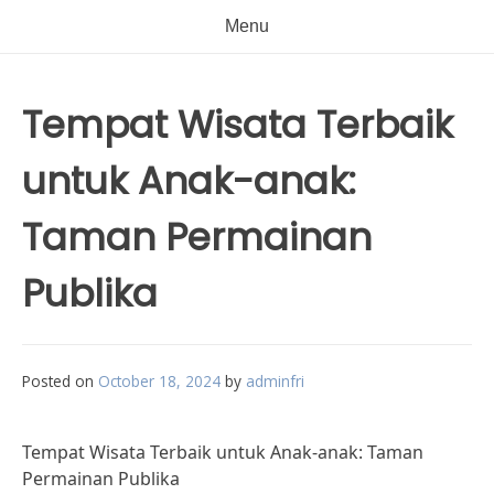
Menu
Tempat Wisata Terbaik
untuk Anak-anak:
Taman Permainan
Publika
Posted on
October 18, 2024
by
adminfri
Tempat Wisata Terbaik untuk Anak-anak: Taman
Permainan Publika