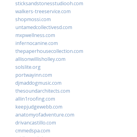
sticksandstonesstudiooh.com
walkers-treeservice.com
shopmossi.com
untamedcollectivesd.com
mxpwellness.com
infernocanine.com
thepaperhousecollection.com
allisonwillisholley.com
solslite.org
portwayinn.com
djmaddogmusic.com
thesoundarchitects.com
allin1roofing.com
keepjudgewebb.com
anatomyofadventure.com
drivancastillo.com
cmmedspa.com