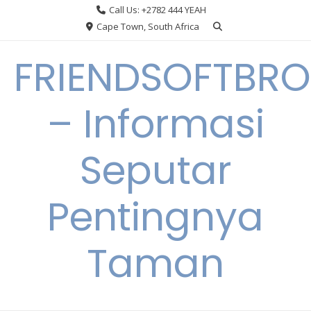
Skip
Call Us: +2782 444 YEAH
to
Cape Town, South Africa
content
FRIENDSOFTBRO
– Informasi
Seputar
Pentingnya
Taman