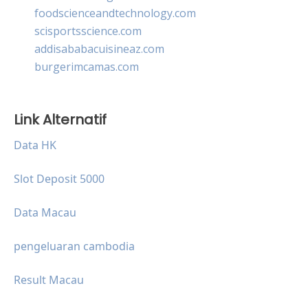
foodscienceandtechnology.com
scisportsscience.com
addisababacuisineaz.com
burgerimcamas.com
Link Alternatif
Data HK
Slot Deposit 5000
Data Macau
pengeluaran cambodia
Result Macau