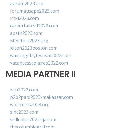
apsdfd2023.org
forumausape2023.com
imkl2023.com
careerfaircsd2023.com
apsth2023.com
MedItRio2023.org
lcicon2023boston.com
waitangidayfestival2022.com
vacancesscolaires2022.com
MEDIA PARTNER II
isth2022.com
p2b2pabi2023-makassar.com
wocfparis2023.org
sinc2023.com
scdlqatar2022-qa.com
thecolumbiagrill.com