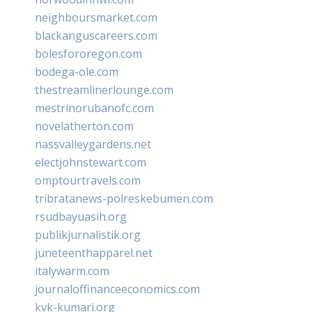
neighboursmarket.com
blackanguscareers.com
bolesfororegon.com
bodega-ole.com
thestreamlinerlounge.com
mestrinorubanofc.com
novelatherton.com
nassvalleygardens.net
electjohnstewart.com
omptourtravels.com
tribratanews-polreskebumen.com
rsudbayuasih.org
publikjurnalistik.org
juneteenthapparel.net
italywarm.com
journaloffinanceeconomics.com
kvk-kumari.org