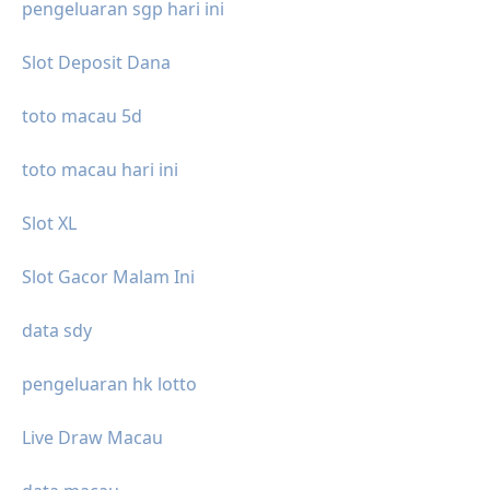
pengeluaran sgp hari ini
Slot Deposit Dana
toto macau 5d
toto macau hari ini
Slot XL
Slot Gacor Malam Ini
data sdy
pengeluaran hk lotto
Live Draw Macau