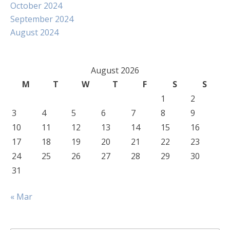
October 2024
September 2024
August 2024
August 2026
M
T
W
T
F
S
S
1
2
3
4
5
6
7
8
9
10
11
12
13
14
15
16
17
18
19
20
21
22
23
24
25
26
27
28
29
30
31
« Mar