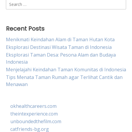
Search
for:
Recent Posts
Menikmati Keindahan Alam di Taman Hutan Kota
Eksplorasi Destinasi Wisata Taman di Indonesia
Eksplorasi Taman Desa: Pesona Alam dan Budaya
Indonesia
Menjelajahi Keindahan Taman Komunitas di Indonesia
Tips Menata Taman Rumah agar Terlihat Cantik dan
Menawan
okhealthcareers.com
theintexperience.com
unboundedthefilm.com
catfriends-bg.org