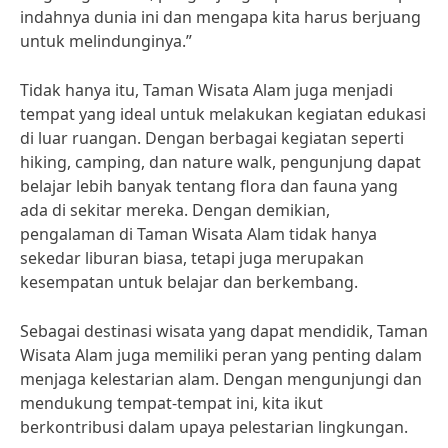
indahnya dunia ini dan mengapa kita harus berjuang
untuk melindunginya.”
Tidak hanya itu, Taman Wisata Alam juga menjadi
tempat yang ideal untuk melakukan kegiatan edukasi
di luar ruangan. Dengan berbagai kegiatan seperti
hiking, camping, dan nature walk, pengunjung dapat
belajar lebih banyak tentang flora dan fauna yang
ada di sekitar mereka. Dengan demikian,
pengalaman di Taman Wisata Alam tidak hanya
sekedar liburan biasa, tetapi juga merupakan
kesempatan untuk belajar dan berkembang.
Sebagai destinasi wisata yang dapat mendidik, Taman
Wisata Alam juga memiliki peran yang penting dalam
menjaga kelestarian alam. Dengan mengunjungi dan
mendukung tempat-tempat ini, kita ikut
berkontribusi dalam upaya pelestarian lingkungan.