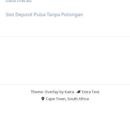
data macau
Slot Deposit Pulsa Tanpa Potongan
Theme: Overlay by
Kaira
.
Extra Text
Cape Town, South Africa