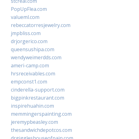
stcreal.com
PopUpFlea.com
valueml.com
rebeccatorresjewelry.com
jmpbliss.com
drjorgerico.com
queensushipa.com
wendyweimerdds.com
ameri-camp.com
hrsreceivables.com
empconst1.com
cinderella-support.com
bigpinkrestaurant.com
inspirehuahin.com
memmingerspainting.com
jeremypbeasley.com
thesandwichdepotcos.com
drgiggleshouseofpain.com