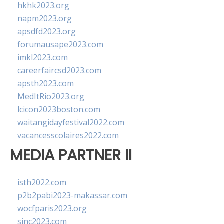
hkhk2023.org
napm2023.org
apsdfd2023.org
forumausape2023.com
imkl2023.com
careerfaircsd2023.com
apsth2023.com
MedItRio2023.org
lcicon2023boston.com
waitangidayfestival2022.com
vacancesscolaires2022.com
MEDIA PARTNER II
isth2022.com
p2b2pabi2023-makassar.com
wocfparis2023.org
sinc2023.com