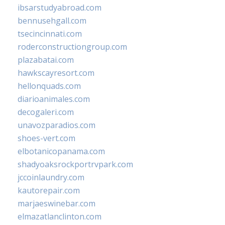
ibsarstudyabroad.com
bennusehgall.com
tsecincinnati.com
roderconstructiongroup.com
plazabatai.com
hawkscayresort.com
hellonquads.com
diarioanimales.com
decogaleri.com
unavozparadios.com
shoes-vert.com
elbotanicopanama.com
shadyoaksrockportrvpark.com
jccoinlaundry.com
kautorepair.com
marjaeswinebar.com
elmazatlanclinton.com