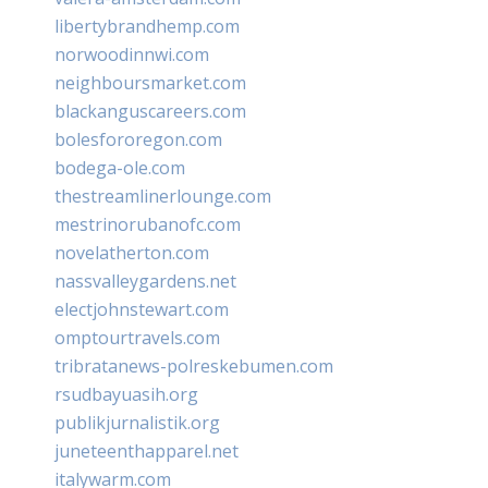
libertybrandhemp.com
norwoodinnwi.com
neighboursmarket.com
blackanguscareers.com
bolesfororegon.com
bodega-ole.com
thestreamlinerlounge.com
mestrinorubanofc.com
novelatherton.com
nassvalleygardens.net
electjohnstewart.com
omptourtravels.com
tribratanews-polreskebumen.com
rsudbayuasih.org
publikjurnalistik.org
juneteenthapparel.net
italywarm.com