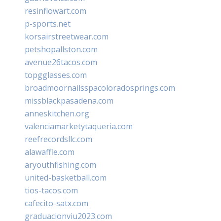
resinflowart.com
p-sports.net
korsairstreetwear.com
petshopallston.com
avenue26tacos.com
topgglasses.com
broadmoornailsspacoloradosprings.com
missblackpasadena.com
anneskitchen.org
valenciamarketytaqueria.com
reefrecordsllc.com
alawaffle.com
aryouthfishing.com
united-basketball.com
tios-tacos.com
cafecito-satx.com
graduacionviu2023.com