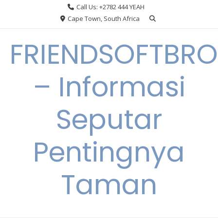
Skip
Call Us: +2782 444 YEAH
to
Cape Town, South Africa
content
FRIENDSOFTBRO
– Informasi
Seputar
Pentingnya
Taman