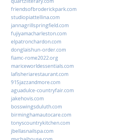
quartzliterary.com
friendsofbroderickpark.com
studiopiattellina.com
jannagrillspringfield.com
fujiyamacharleston.com
elpatronchardon.com
donglaishun-order.com
fiamc-rome2022.org
mariceworldessentials.com
lafisheriarestaurant.com
915jazzandmore.com
aguadulce-countryfair.com
jakehovis.com
bosswingsduluth.com
birminghamautocare.com
tonyscountrykitchen.com
jbellasnailspa.com
mychaihouse.com