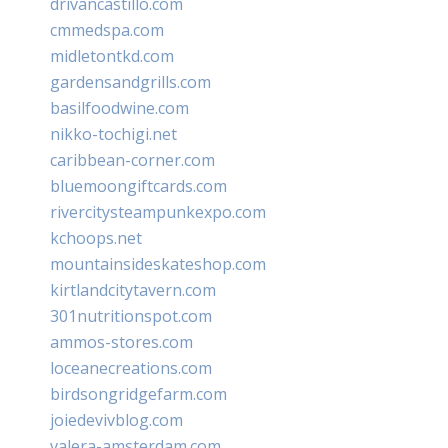
drivancastillo.com
cmmedspa.com
midletontkd.com
gardensandgrills.com
basilfoodwine.com
nikko-tochigi.net
caribbean-corner.com
bluemoongiftcards.com
rivercitysteampunkexpo.com
kchoops.net
mountainsideskateshop.com
kirtlandcitytavern.com
301nutritionspot.com
ammos-stores.com
loceanecreations.com
birdsongridgefarm.com
joiedevivblog.com
valera-amsterdam.com