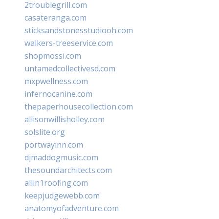
2troublegrill.com
casateranga.com
sticksandstonesstudiooh.com
walkers-treeservice.com
shopmossi.com
untamedcollectivesd.com
mxpwellness.com
infernocanine.com
thepaperhousecollection.com
allisonwillisholley.com
solslite.org
portwayinn.com
djmaddogmusic.com
thesoundarchitects.com
allin1roofing.com
keepjudgewebb.com
anatomyofadventure.com