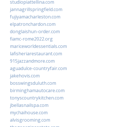
studiopiattellina.com
jannagrillspringfield.com
fujiyamacharleston.com
elpatronchardon.com
donglaishun-order.com
fiamc-rome2022.org
mariceworldessentials.com
lafisheriarestaurant.com
915jazzandmore.com
aguadulce-countryfair.com
jakehovis.com
bosswingsduluth.com
birminghamautocare.com
tonyscountrykitchen.com
jbellasnailspa.com
mychaihouse.com
alvisgrooming.com