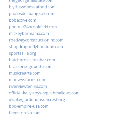
thegeorginaestate.com
blythewoodseafood.com
paolosdelibangkok.com
bobacove.com
phoone24brookfield.com
mickeybarmama.com
roadwayconstructioninc.com
shopdragonflyboutique.com
sportszilla.org
batchprovisionsbar.com
brasserie-gobette.com
musicrearte.com
morseysfarms.com
riverviewtennis.com
official-kelly-toys-squishmallows.com
displaygardenonsuncrest.org
bbq-empire-usa.com
feedstoreva.com