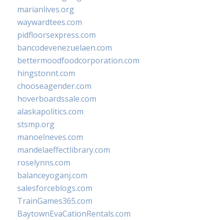
marianlives.org
waywardtees.com
pidfloorsexpress.com
bancodevenezuelaen.com
bettermoodfoodcorporation.com
hingstonnt.com
chooseagender.com
hoverboardssale.com
alaskapolitics.com
stsmp.org
manoelneves.com
mandelaeffectlibrary.com
roselynns.com
balanceyoganj.com
salesforceblogs.com
TrainGames365.com
BaytownEvaCationRentals.com