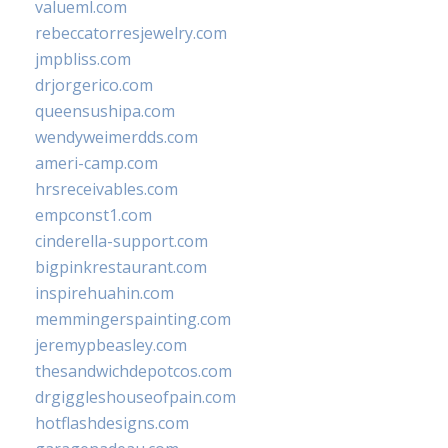
valueml.com
rebeccatorresjewelry.com
jmpbliss.com
drjorgerico.com
queensushipa.com
wendyweimerdds.com
ameri-camp.com
hrsreceivables.com
empconst1.com
cinderella-support.com
bigpinkrestaurant.com
inspirehuahin.com
memmingerspainting.com
jeremypbeasley.com
thesandwichdepotcos.com
drgiggleshouseofpain.com
hotflashdesigns.com