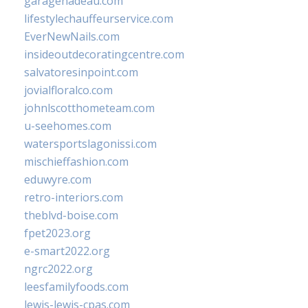
garagenadeau.com
lifestylechauffeurservice.com
EverNewNails.com
insideoutdecoratingcentre.com
salvatoresinpoint.com
jovialfloralco.com
johnlscotthometeam.com
u-seehomes.com
watersportslagonissi.com
mischieffashion.com
eduwyre.com
retro-interiors.com
theblvd-boise.com
fpet2023.org
e-smart2022.org
ngrc2022.org
leesfamilyfoods.com
lewis-lewis-cpas.com