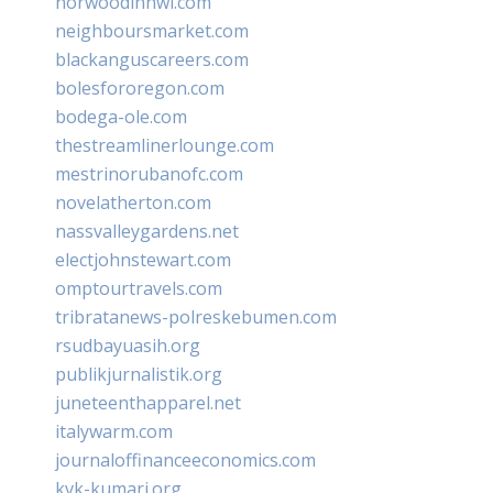
norwoodinnwi.com
neighboursmarket.com
blackanguscareers.com
bolesfororegon.com
bodega-ole.com
thestreamlinerlounge.com
mestrinorubanofc.com
novelatherton.com
nassvalleygardens.net
electjohnstewart.com
omptourtravels.com
tribratanews-polreskebumen.com
rsudbayuasih.org
publikjurnalistik.org
juneteenthapparel.net
italywarm.com
journaloffinanceeconomics.com
kvk-kumari.org