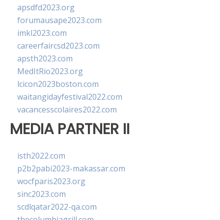
apsdfd2023.org
forumausape2023.com
imkl2023.com
careerfaircsd2023.com
apsth2023.com
MedItRio2023.org
lcicon2023boston.com
waitangidayfestival2022.com
vacancesscolaires2022.com
MEDIA PARTNER II
isth2022.com
p2b2pabi2023-makassar.com
wocfparis2023.org
sinc2023.com
scdlqatar2022-qa.com
thecolumbiagrill.com