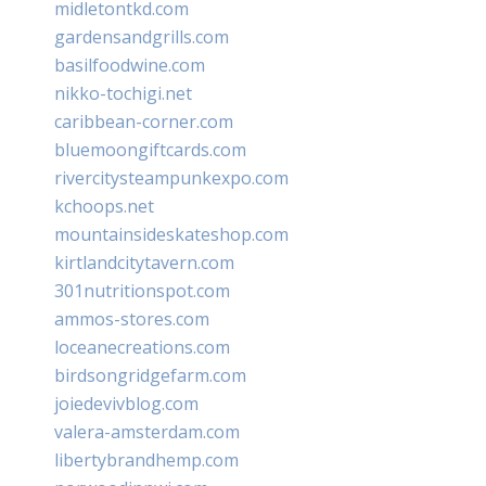
midletontkd.com
gardensandgrills.com
basilfoodwine.com
nikko-tochigi.net
caribbean-corner.com
bluemoongiftcards.com
rivercitysteampunkexpo.com
kchoops.net
mountainsideskateshop.com
kirtlandcitytavern.com
301nutritionspot.com
ammos-stores.com
loceanecreations.com
birdsongridgefarm.com
joiedevivblog.com
valera-amsterdam.com
libertybrandhemp.com