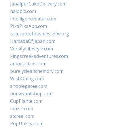
JabalpurCakeDelivery.com
halobjd.com
intelligenceqatar.com
PikaPikaApp.com
takecareofbusinessdfw.org
HamadaOfJapan.com
VersifyLifestyle.com
kingscreekadventures.com
antaeuslabs.com
purelycleanchemdry.com
WishOping.com
shoplegacee.com
bonvivantshop.com
CupPlante.com
mpzin.com
stcreal.com
PopUpFlea.com