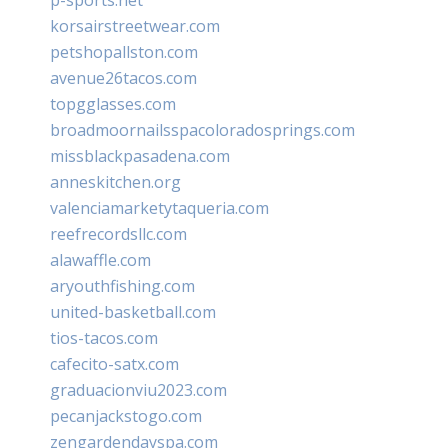
korsairstreetwear.com
petshopallston.com
avenue26tacos.com
topgglasses.com
broadmoornailsspacoloradosprings.com
missblackpasadena.com
anneskitchen.org
valenciamarketytaqueria.com
reefrecordsllc.com
alawaffle.com
aryouthfishing.com
united-basketball.com
tios-tacos.com
cafecito-satx.com
graduacionviu2023.com
pecanjackstogo.com
zengardendayspa.com