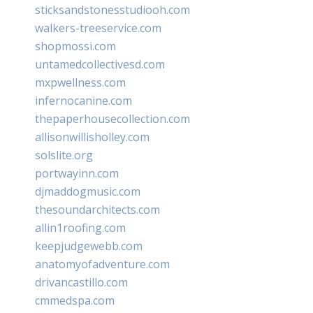
sticksandstonesstudiooh.com
walkers-treeservice.com
shopmossi.com
untamedcollectivesd.com
mxpwellness.com
infernocanine.com
thepaperhousecollection.com
allisonwillisholley.com
solslite.org
portwayinn.com
djmaddogmusic.com
thesoundarchitects.com
allin1roofing.com
keepjudgewebb.com
anatomyofadventure.com
drivancastillo.com
cmmedspa.com