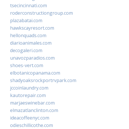
tsecincinnati.com
roderconstructiongroup.com
plazabatai.com
hawkscayresort.com
hellonquads.com
diarioanimales.com
decogaleri.com
unavozparadios.com
shoes-vert.com
elbotanicopanama.com
shadyoaksrockportrvpark.com
jccoinlaundry.com
kautorepair.com
marjaeswinebar.com
elmazatlanclinton.com
ideacoffeenyc.com
odieschillicothe.com