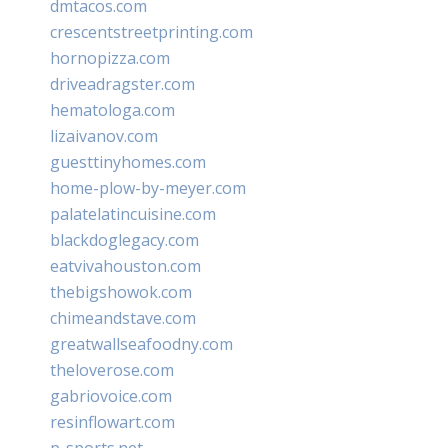
dmtacos.com
crescentstreetprinting.com
hornopizza.com
driveadragster.com
hematologa.com
lizaivanov.com
guesttinyhomes.com
home-plow-by-meyer.com
palatelatincuisine.com
blackdoglegacy.com
eatvivahouston.com
thebigshowok.com
chimeandstave.com
greatwallseafoodny.com
theloverose.com
gabriovoice.com
resinflowart.com
p-sports.net