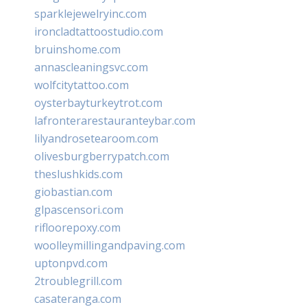
sparklejewelryinc.com
ironcladtattoostudio.com
bruinshome.com
annascleaningsvc.com
wolfcitytattoo.com
oysterbayturkeytrot.com
lafronterarestauranteybar.com
lilyandrosetearoom.com
olivesburgberrypatch.com
theslushkids.com
giobastian.com
glpascensori.com
rifloorepoxy.com
woolleymillingandpaving.com
uptonpvd.com
2troublegrill.com
casateranga.com