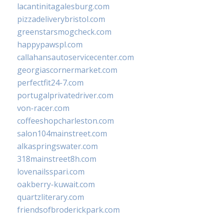
lacantinitagalesburg.com
pizzadeliverybristol.com
greenstarsmogcheck.com
happypawspl.com
callahansautoservicecenter.com
georgiascornermarket.com
perfectfit24-7.com
portugalprivatedriver.com
von-racer.com
coffeeshopcharleston.com
salon104mainstreet.com
alkaspringswater.com
318mainstreet8h.com
lovenailsspari.com
oakberry-kuwait.com
quartzliterary.com
friendsofbroderickpark.com