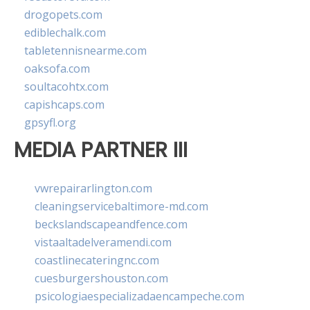
drogopets.com
ediblechalk.com
tabletennisnearme.com
oaksofa.com
soultacohtx.com
capishcaps.com
gpsyfl.org
MEDIA PARTNER III
vwrepairarlington.com
cleaningservicebaltimore-md.com
beckslandscapeandfence.com
vistaaltadelveramendi.com
coastlinecateringnc.com
cuesburgershouston.com
psicologiaespecializadaencampeche.com