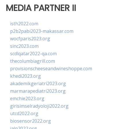
MEDIA PARTNER II
isth2022.com
p2b2pabi2023-makassar.com
wocfparis2023.org
sinc2023.com
scdlqatar2022-qa.com
thecolumbiagrill.com
provisionscheeseandwineshoppe.com
khedi2023.org
akademikgeriatri2023.org
marmarapediatri2023.org
emchie2023.org
girisimselradyoloji2022.org
utcd2022.org
biosensor2022.org
ialp2022.org