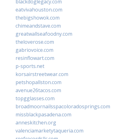
blackdoglegacy.com
eatvivahouston.com
thebigshowok.com
chimeandstave.com
greatwallseafoodny.com
theloverose.com
gabriovoice.com
resinflowart.com
p-sports.net
korsairstreetwear.com
petshopallston.com
avenue26tacos.com
topgglasses.com
broadmoornailsspacoloradosprings.com
missblackpasadena.com
anneskitchen.org
valenciamarketytaqueria.com
reefrecordsllc.com