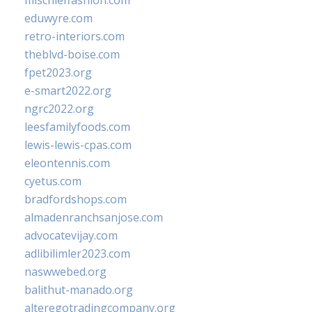
mischieffashion.com
eduwyre.com
retro-interiors.com
theblvd-boise.com
fpet2023.org
e-smart2022.org
ngrc2022.org
leesfamilyfoods.com
lewis-lewis-cpas.com
eleontennis.com
cyetus.com
bradfordshops.com
almadenranchsanjose.com
advocatevijay.com
adlibilimler2023.com
naswwebed.org
balithut-manado.org
alteregotradingcompany.org