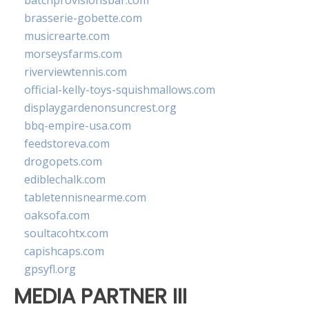
batchprovisionsbar.com
brasserie-gobette.com
musicrearte.com
morseysfarms.com
riverviewtennis.com
official-kelly-toys-squishmallows.com
displaygardenonsuncrest.org
bbq-empire-usa.com
feedstoreva.com
drogopets.com
ediblechalk.com
tabletennisnearme.com
oaksofa.com
soultacohtx.com
capishcaps.com
gpsyfl.org
MEDIA PARTNER III