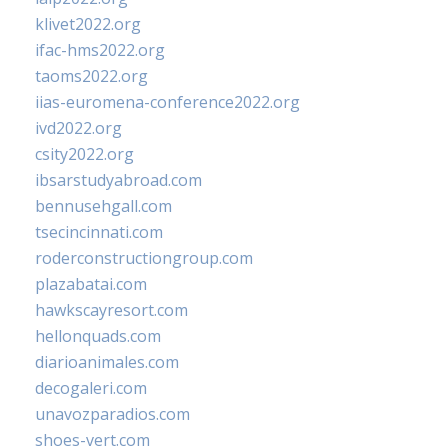
klivet2022.org
ifac-hms2022.org
taoms2022.org
iias-euromena-conference2022.org
ivd2022.org
csity2022.org
ibsarstudyabroad.com
bennusehgall.com
tsecincinnati.com
roderconstructiongroup.com
plazabatai.com
hawkscayresort.com
hellonquads.com
diarioanimales.com
decogaleri.com
unavozparadios.com
shoes-vert.com