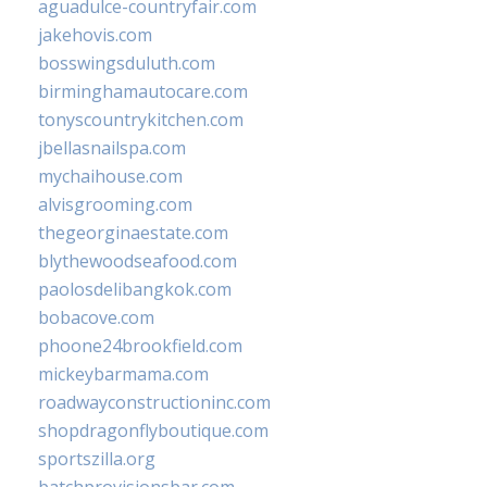
aguadulce-countryfair.com
jakehovis.com
bosswingsduluth.com
birminghamautocare.com
tonyscountrykitchen.com
jbellasnailspa.com
mychaihouse.com
alvisgrooming.com
thegeorginaestate.com
blythewoodseafood.com
paolosdelibangkok.com
bobacove.com
phoone24brookfield.com
mickeybarmama.com
roadwayconstructioninc.com
shopdragonflyboutique.com
sportszilla.org