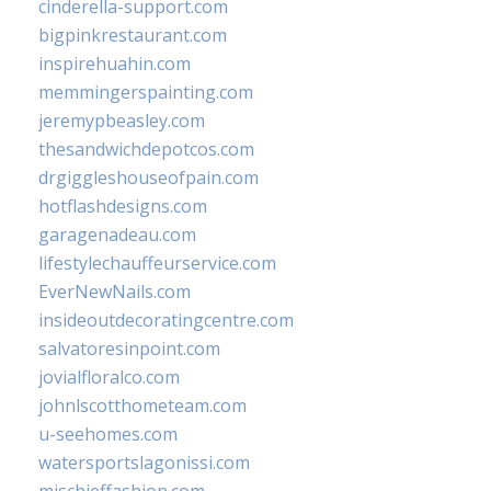
cinderella-support.com
bigpinkrestaurant.com
inspirehuahin.com
memmingerspainting.com
jeremypbeasley.com
thesandwichdepotcos.com
drgiggleshouseofpain.com
hotflashdesigns.com
garagenadeau.com
lifestylechauffeurservice.com
EverNewNails.com
insideoutdecoratingcentre.com
salvatoresinpoint.com
jovialfloralco.com
johnlscotthometeam.com
u-seehomes.com
watersportslagonissi.com