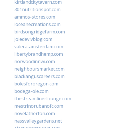
kirtlandcitytavern.com
301nutritionspot.com
ammos-stores.com
loceanecreations.com
birdsongridgefarm.com
joiedevivblog.com
valera-amsterdam.com
libertybrandhemp.com
norwoodinnwi.com
neighboursmarket.com
blackanguscareers.com
bolesfororegon.com
bodega-ole.com
thestreamlinerlounge.com
mestrinorubanofc.com
novelatherton.com
nassvalleygardens.net