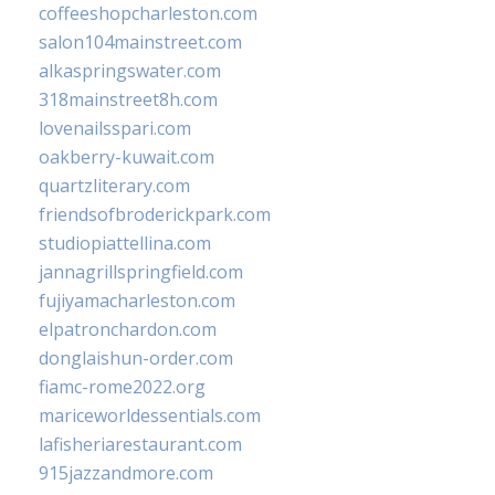
coffeeshopcharleston.com
salon104mainstreet.com
alkaspringswater.com
318mainstreet8h.com
lovenailsspari.com
oakberry-kuwait.com
quartzliterary.com
friendsofbroderickpark.com
studiopiattellina.com
jannagrillspringfield.com
fujiyamacharleston.com
elpatronchardon.com
donglaishun-order.com
fiamc-rome2022.org
mariceworldessentials.com
lafisheriarestaurant.com
915jazzandmore.com