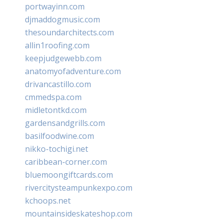
portwayinn.com
djmaddogmusic.com
thesoundarchitects.com
allin1roofing.com
keepjudgewebb.com
anatomyofadventure.com
drivancastillo.com
cmmedspa.com
midletontkd.com
gardensandgrills.com
basilfoodwine.com
nikko-tochigi.net
caribbean-corner.com
bluemoongiftcards.com
rivercitysteampunkexpo.com
kchoops.net
mountainsideskateshop.com