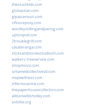
theslushkids.com
giobastian.com
glpascensori.com
rifloorepoxy.com
woolleymillingandpaving.com
uptonpvd.com
2troublegrill.com
casateranga.com
sticksandstonesstudiooh.com
walkers-treeservice.com
shopmossi.com
untamedcollectivesd.com
mxpwellness.com
infernocanine.com
thepaperhousecollection.com
allisonwillisholley.com
solslite.org