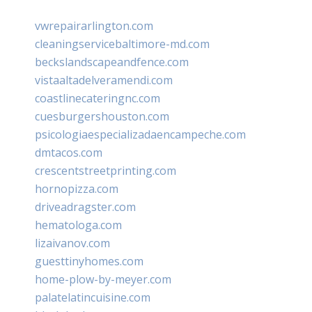
vwrepairarlington.com
cleaningservicebaltimore-md.com
beckslandscapeandfence.com
vistaaltadelveramendi.com
coastlinecateringnc.com
cuesburgershouston.com
psicologiaespecializadaencampeche.com
dmtacos.com
crescentstreetprinting.com
hornopizza.com
driveadragster.com
hematologa.com
lizaivanov.com
guesttinyhomes.com
home-plow-by-meyer.com
palatelatincuisine.com