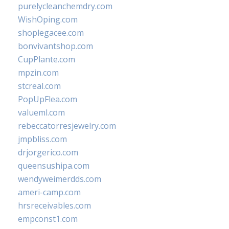
purelycleanchemdry.com
WishOping.com
shoplegacee.com
bonvivantshop.com
CupPlante.com
mpzin.com
stcreal.com
PopUpFlea.com
valueml.com
rebeccatorresjewelry.com
jmpbliss.com
drjorgerico.com
queensushipa.com
wendyweimerdds.com
ameri-camp.com
hrsreceivables.com
empconst1.com