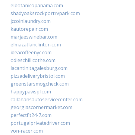
elbotanicopanama.com
shadyoaksrockportrvpark.com
jccoinlaundry.com
kautorepair.com
marjaeswinebar.com
elmazatlanclinton.com
ideacoffeenyc.com
odieschillicothe.com
lacantinitagalesburg.com
pizzadeliverybristol.com
greenstarsmogcheck.com
happypawspl.com
callahansautoservicecenter.com
georgiascornermarket.com
perfectfit24-7.com
portugalprivatedriver.com
von-racer.com