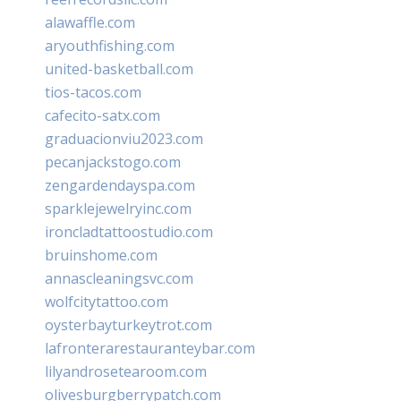
alawaffle.com
aryouthfishing.com
united-basketball.com
tios-tacos.com
cafecito-satx.com
graduacionviu2023.com
pecanjackstogo.com
zengardendayspa.com
sparklejewelryinc.com
ironcladtattoostudio.com
bruinshome.com
annascleaningsvc.com
wolfcitytattoo.com
oysterbayturkeytrot.com
lafronterarestauranteybar.com
lilyandrosetearoom.com
olivesburgberrypatch.com