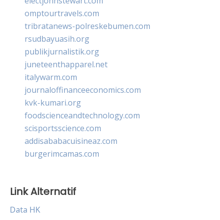
electjohnstewart.com
omptourtravels.com
tribratanews-polreskebumen.com
rsudbayuasih.org
publikjurnalistik.org
juneteenthapparel.net
italywarm.com
journaloffinanceeconomics.com
kvk-kumari.org
foodscienceandtechnology.com
scisportsscience.com
addisababacuisineaz.com
burgerimcamas.com
Link Alternatif
Data HK