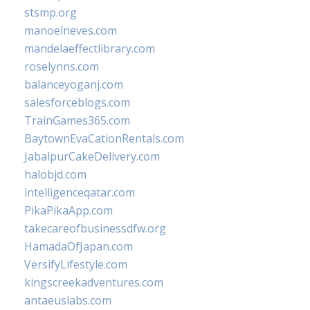
stsmp.org
manoelneves.com
mandelaeffectlibrary.com
roselynns.com
balanceyoganj.com
salesforceblogs.com
TrainGames365.com
BaytownEvaCationRentals.com
JabalpurCakeDelivery.com
halobjd.com
intelligenceqatar.com
PikaPikaApp.com
takecareofbusinessdfw.org
HamadaOfJapan.com
VersifyLifestyle.com
kingscreekadventures.com
antaeuslabs.com