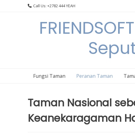
Skip
Call Us: +2782 444 YEAH
to
content
FRIENDSOFT
Sepu
Fungsi Taman
Peranan Taman
Tama
Taman Nasional seb
Keanekaragaman Hay