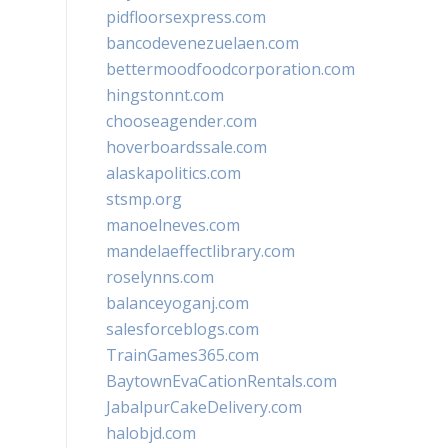
pidfloorsexpress.com
bancodevenezuelaen.com
bettermoodfoodcorporation.com
hingstonnt.com
chooseagender.com
hoverboardssale.com
alaskapolitics.com
stsmp.org
manoelneves.com
mandelaeffectlibrary.com
roselynns.com
balanceyoganj.com
salesforceblogs.com
TrainGames365.com
BaytownEvaCationRentals.com
JabalpurCakeDelivery.com
halobjd.com