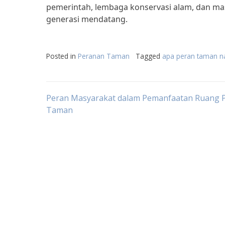
pemerintah, lembaga konservasi alam, dan mas
generasi mendatang.
Posted in
Peranan Taman
Tagged
apa peran taman n
Post
Peran Masyarakat dalam Pemanfaatan Ruang P
Taman
navigation