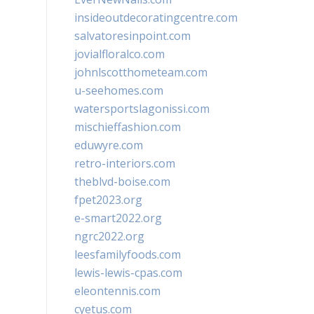
insideoutdecoratingcentre.com
salvatoresinpoint.com
jovialfloralco.com
johnlscotthometeam.com
u-seehomes.com
watersportslagonissi.com
mischieffashion.com
eduwyre.com
retro-interiors.com
theblvd-boise.com
fpet2023.org
e-smart2022.org
ngrc2022.org
leesfamilyfoods.com
lewis-lewis-cpas.com
eleontennis.com
cyetus.com