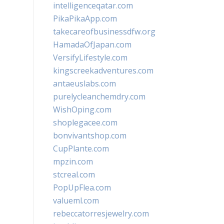
intelligenceqatar.com
PikaPikaApp.com
takecareofbusinessdfw.org
HamadaOfJapan.com
VersifyLifestyle.com
kingscreekadventures.com
antaeuslabs.com
purelycleanchemdry.com
WishOping.com
shoplegacee.com
bonvivantshop.com
CupPlante.com
mpzin.com
stcreal.com
PopUpFlea.com
valueml.com
rebeccatorresjewelry.com