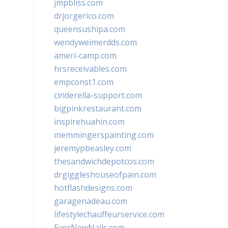
jmpbliss.com
drjorgerico.com
queensushipa.com
wendyweimerdds.com
ameri-camp.com
hrsreceivables.com
empconst1.com
cinderella-support.com
bigpinkrestaurant.com
inspirehuahin.com
memmingerspainting.com
jeremypbeasley.com
thesandwichdepotcos.com
drgiggleshouseofpain.com
hotflashdesigns.com
garagenadeau.com
lifestylechauffeurservice.com
EverNewNails.com