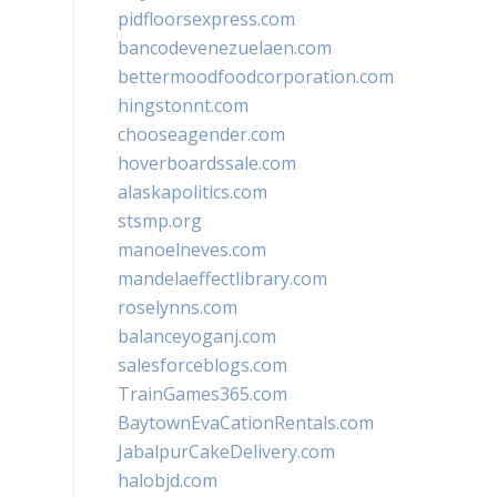
pidfloorsexpress.com
bancodevenezuelaen.com
bettermoodfoodcorporation.com
hingstonnt.com
chooseagender.com
hoverboardssale.com
alaskapolitics.com
stsmp.org
manoelneves.com
mandelaeffectlibrary.com
roselynns.com
balanceyoganj.com
salesforceblogs.com
TrainGames365.com
BaytownEvaCationRentals.com
JabalpurCakeDelivery.com
halobjd.com