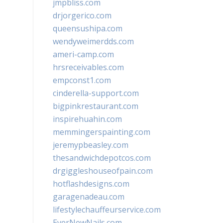
jmpbliss.com
drjorgerico.com
queensushipa.com
wendyweimerdds.com
ameri-camp.com
hrsreceivables.com
empconst1.com
cinderella-support.com
bigpinkrestaurant.com
inspirehuahin.com
memmingerspainting.com
jeremypbeasley.com
thesandwichdepotcos.com
drgiggleshouseofpain.com
hotflashdesigns.com
garagenadeau.com
lifestylechauffeurservice.com
EverNewNails.com