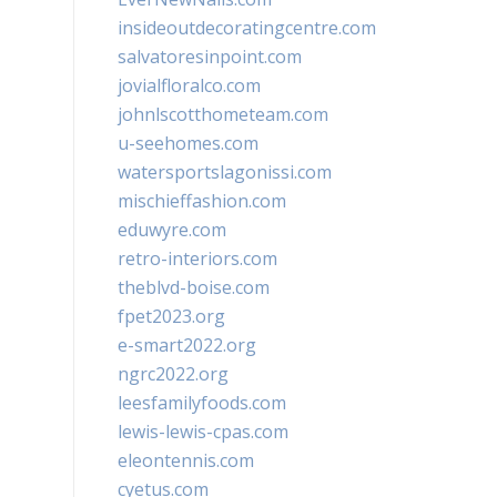
insideoutdecoratingcentre.com
salvatoresinpoint.com
jovialfloralco.com
johnlscotthometeam.com
u-seehomes.com
watersportslagonissi.com
mischieffashion.com
eduwyre.com
retro-interiors.com
theblvd-boise.com
fpet2023.org
e-smart2022.org
ngrc2022.org
leesfamilyfoods.com
lewis-lewis-cpas.com
eleontennis.com
cyetus.com