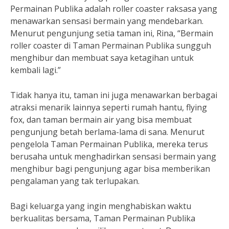
Permainan Publika adalah roller coaster raksasa yang
menawarkan sensasi bermain yang mendebarkan.
Menurut pengunjung setia taman ini, Rina, “Bermain
roller coaster di Taman Permainan Publika sungguh
menghibur dan membuat saya ketagihan untuk
kembali lagi.”
Tidak hanya itu, taman ini juga menawarkan berbagai
atraksi menarik lainnya seperti rumah hantu, flying
fox, dan taman bermain air yang bisa membuat
pengunjung betah berlama-lama di sana. Menurut
pengelola Taman Permainan Publika, mereka terus
berusaha untuk menghadirkan sensasi bermain yang
menghibur bagi pengunjung agar bisa memberikan
pengalaman yang tak terlupakan.
Bagi keluarga yang ingin menghabiskan waktu
berkualitas bersama, Taman Permainan Publika