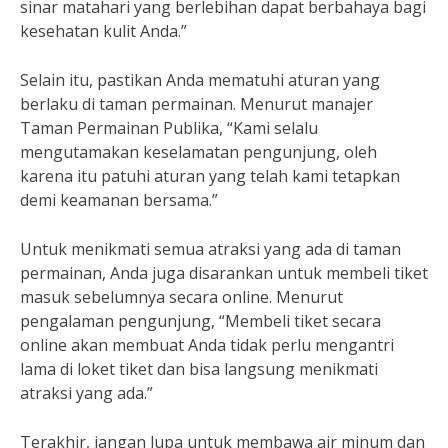
sinar matahari yang berlebihan dapat berbahaya bagi
kesehatan kulit Anda.”
Selain itu, pastikan Anda mematuhi aturan yang
berlaku di taman permainan. Menurut manajer
Taman Permainan Publika, “Kami selalu
mengutamakan keselamatan pengunjung, oleh
karena itu patuhi aturan yang telah kami tetapkan
demi keamanan bersama.”
Untuk menikmati semua atraksi yang ada di taman
permainan, Anda juga disarankan untuk membeli tiket
masuk sebelumnya secara online. Menurut
pengalaman pengunjung, “Membeli tiket secara
online akan membuat Anda tidak perlu mengantri
lama di loket tiket dan bisa langsung menikmati
atraksi yang ada.”
Terakhir, jangan lupa untuk membawa air minum dan