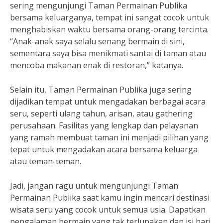
sering mengunjungi Taman Permainan Publika
bersama keluarganya, tempat ini sangat cocok untuk
menghabiskan waktu bersama orang-orang tercinta.
“Anak-anak saya selalu senang bermain di sini,
sementara saya bisa menikmati santai di taman atau
mencoba makanan enak di restoran,” katanya.
Selain itu, Taman Permainan Publika juga sering
dijadikan tempat untuk mengadakan berbagai acara
seru, seperti ulang tahun, arisan, atau gathering
perusahaan. Fasilitas yang lengkap dan pelayanan
yang ramah membuat taman ini menjadi pilihan yang
tepat untuk mengadakan acara bersama keluarga
atau teman-teman.
Jadi, jangan ragu untuk mengunjungi Taman
Permainan Publika saat kamu ingin mencari destinasi
wisata seru yang cocok untuk semua usia. Dapatkan
pengalaman bermain yang tak terlupakan dan isi hari