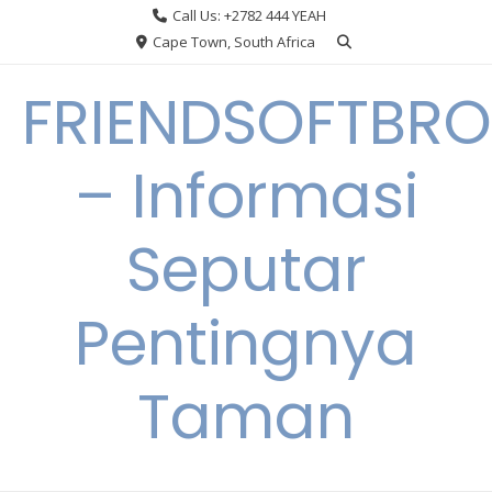
Skip
Call Us: +2782 444 YEAH
to
Cape Town, South Africa
content
FRIENDSOFTBRO
– Informasi
Seputar
Pentingnya
Taman