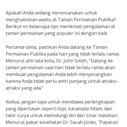
Apakah Anda sedang merencanakan untuk
menghabiskan waktu di Taman Permainan Publika?
Berikut ini beberapa tips menikmati pengalaman di
taman permainan yang populer ini dengan baik.
Pertama-tama, pastikan Anda datang ke Taman
Permainan Publika pada hari yang tidak terlalu ramai.
Menurut ahli tata kota, Dr. John Smith, “Datang ke
taman permainan saat hari tidak terlalu ramai akan
membuat pengalaman Anda lebih menyenangkan
karena Anda tidak perlu antri panjang untuk atraksi-
atraksi yang ada.”
Kedua, jangan lupa untuk membawa perlengkapan
yang diperlukan seperti topi, kacamata hitam, dan
tabir surya untuk melindungi diri dari sinar matahari.
Menurut pakar kesehatan Dr. Sarah Jones, “Paparan