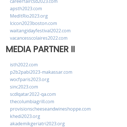
careerfaircsd2023.com
apsth2023.com
MedItRio2023.org
lcicon2023boston.com
waitangidayfestival2022.com
vacancesscolaires2022.com
MEDIA PARTNER II
isth2022.com
p2b2pabi2023-makassar.com
wocfparis2023.org
sinc2023.com
scdlqatar2022-qa.com
thecolumbiagrill.com
provisionscheeseandwineshoppe.com
khedi2023.org
akademikgeriatri2023.org