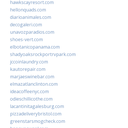
hawkscayresort.com
hellonquads.com
diarioanimales.com
decogaleri.com
unavozparadios.com
shoes-vert.com
elbotanicopanama.com
shadyoaksrockportrvpark.com
jccoinlaundry.com
kautorepair.com
marjaeswinebar.com
elmazatlanclinton.com
ideacoffeenyc.com
odieschillicothe.com
lacantinitagalesburg.com
pizzadeliverybristol.com
greenstarsmogcheck.com