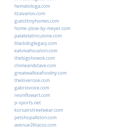
hematologa.com
lizaivanov.com
guesttinyhomes.com
home-plow-by-meyer.com
palatelatincuisine.com
blackdoglegacy.com
eatvivahouston.com
thebigshowok.com
chimeandstave.com
greatwallseafoodny.com
theloverose.com
gabriovoice.com
resinflowart.com
p-sports.net
korsairstreetwear.com
petshopallston.com
avenue26tacos.com