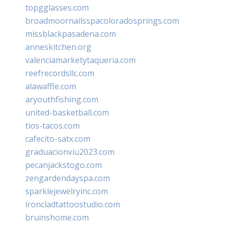
topgglasses.com
broadmoornailsspacoloradosprings.com
missblackpasadena.com
anneskitchen.org
valenciamarketytaqueria.com
reefrecordsllc.com
alawaffle.com
aryouthfishing.com
united-basketball.com
tios-tacos.com
cafecito-satx.com
graduacionviu2023.com
pecanjackstogo.com
zengardendayspa.com
sparklejewelryinc.com
ironcladtattoostudio.com
bruinshome.com