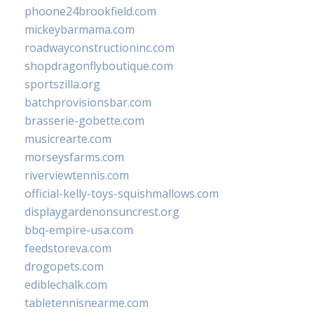
phoone24brookfield.com
mickeybarmama.com
roadwayconstructioninc.com
shopdragonflyboutique.com
sportszilla.org
batchprovisionsbar.com
brasserie-gobette.com
musicrearte.com
morseysfarms.com
riverviewtennis.com
official-kelly-toys-squishmallows.com
displaygardenonsuncrest.org
bbq-empire-usa.com
feedstoreva.com
drogopets.com
ediblechalk.com
tabletennisnearme.com