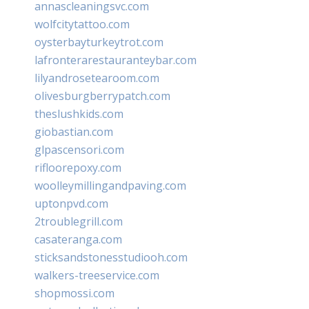
annascleaningsvc.com
wolfcitytattoo.com
oysterbayturkeytrot.com
lafronterarestauranteybar.com
lilyandrosetearoom.com
olivesburgberrypatch.com
theslushkids.com
giobastian.com
glpascensori.com
rifloorepoxy.com
woolleymillingandpaving.com
uptonpvd.com
2troublegrill.com
casateranga.com
sticksandstonesstudiooh.com
walkers-treeservice.com
shopmossi.com