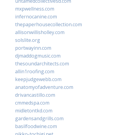
untamedcollectivesd.com
mxpwellness.com
infernocanine.com
thepaperhousecollection.com
allisonwillisholley.com
solslite.org
portwayinn.com
djmaddogmusic.com
thesoundarchitects.com
allin1roofing.com
keepjudgewebb.com
anatomyofadventure.com
drivancastillo.com
cmmedspa.com
midletontkd.com
gardensandgrills.com
basilfoodwine.com
nikko-tochigi.net