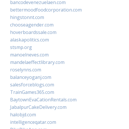
bancodevenezuelaen.com
bettermoodfoodcorporation.com
hingstonnt.com
chooseagender.com
hoverboardssale.com
alaskapolitics.com
stsmp.org
manoelneves.com
mandelaeffectlibrary.com
roselynns.com
balanceyoganj.com
salesforceblogs.com
TrainGames365.com
BaytownEvaCationRentals.com
JabalpurCakeDelivery.com
halobjd.com
intelligenceqatar.com