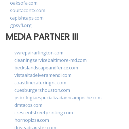
oaksofa.com
soultacohtx.com
capishcaps.com
gpsyfl.org
MEDIA PARTNER III
vwrepairarlington.com
cleaningservicebaltimore-md.com
beckslandscapeandfence.com
vistaaltadelveramendi.com
coastlinecateringnc.com
cuesburgershouston.com
psicologiaespecializadaencampeche.com
dmtacos.com
crescentstreetprinting.com
hornopizza.com
driveadragster.com