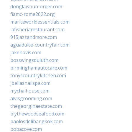
donglaishun-order.com
fiamc-rome2022.org
mariceworldessentials.com
lafisheriarestaurant.com
915jazzandmore.com
aguadulce-countryfair.com
jakehovis.com
bosswingsduluth.com
birminghamautocare.com
tonyscountrykitchen.com
jbellasnailspa.com
mychaihouse.com
alvisgrooming.com
thegeorginaestate.com
blythewoodseafood.com
paolosdelibangkok.com
bobacove.com