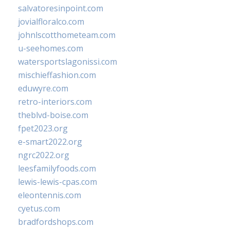
salvatoresinpoint.com
jovialfloralco.com
johnlscotthometeam.com
u-seehomes.com
watersportslagonissi.com
mischieffashion.com
eduwyre.com
retro-interiors.com
theblvd-boise.com
fpet2023.org
e-smart2022.org
ngrc2022.org
leesfamilyfoods.com
lewis-lewis-cpas.com
eleontennis.com
cyetus.com
bradfordshops.com