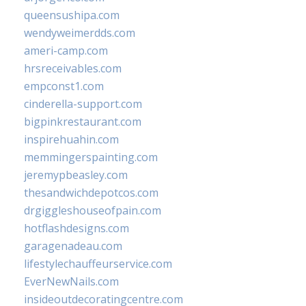
queensushipa.com
wendyweimerdds.com
ameri-camp.com
hrsreceivables.com
empconst1.com
cinderella-support.com
bigpinkrestaurant.com
inspirehuahin.com
memmingerspainting.com
jeremypbeasley.com
thesandwichdepotcos.com
drgiggleshouseofpain.com
hotflashdesigns.com
garagenadeau.com
lifestylechauffeurservice.com
EverNewNails.com
insideoutdecoratingcentre.com