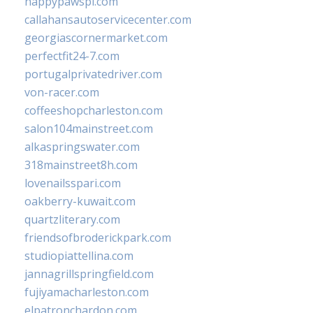
happypawspl.com
callahansautoservicecenter.com
georgiascornermarket.com
perfectfit24-7.com
portugalprivatedriver.com
von-racer.com
coffeeshopcharleston.com
salon104mainstreet.com
alkaspringswater.com
318mainstreet8h.com
lovenailsspari.com
oakberry-kuwait.com
quartzliterary.com
friendsofbroderickpark.com
studiopiattellina.com
jannagrillspringfield.com
fujiyamacharleston.com
elpatronchardon.com