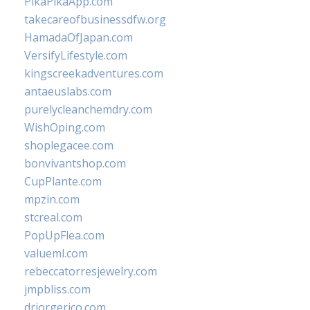
PikaPikaApp.com
takecareofbusinessdfw.org
HamadaOfJapan.com
VersifyLifestyle.com
kingscreekadventures.com
antaeuslabs.com
purelycleanchemdry.com
WishOping.com
shoplegacee.com
bonvivantshop.com
CupPlante.com
mpzin.com
stcreal.com
PopUpFlea.com
valueml.com
rebeccatorresjewelry.com
jmpbliss.com
drjorgerico.com