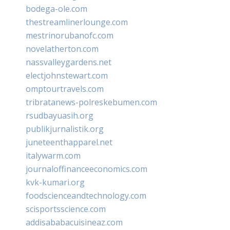
bodega-ole.com
thestreamlinerlounge.com
mestrinorubanofc.com
novelatherton.com
nassvalleygardens.net
electjohnstewart.com
omptourtravels.com
tribratanews-polreskebumen.com
rsudbayuasih.org
publikjurnalistik.org
juneteenthapparel.net
italywarm.com
journaloffinanceeconomics.com
kvk-kumari.org
foodscienceandtechnology.com
scisportsscience.com
addisababacuisineaz.com