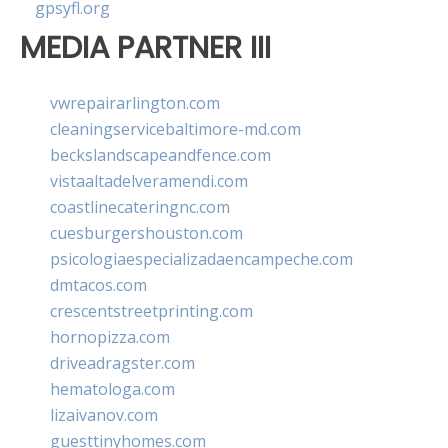
gpsyfl.org
MEDIA PARTNER III
vwrepairarlington.com
cleaningservicebaltimore-md.com
beckslandscapeandfence.com
vistaaltadelveramendi.com
coastlinecateringnc.com
cuesburgershouston.com
psicologiaespecializadaencampeche.com
dmtacos.com
crescentstreetprinting.com
hornopizza.com
driveadragster.com
hematologa.com
lizaivanov.com
guesttinyhomes.com