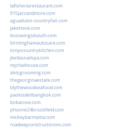
lafisheriarestaurant.com
915jazzandmore.com
aguadulce-countryfair.com
jakehovis.com
bosswingsduluth.com
birminghamautocare.com
tonyscountrykitchen.com
jbellasnailspa.com
mychaihouse.com
alvisgrooming.com
thegeorginaestate.com
blythewoodseafood.com
paolosdelibangkok.com
bobacove.com
phoone24brookfield.com
mickeybarmama.com
roadwayconstructioninc.com