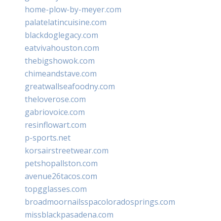
home-plow-by-meyer.com
palatelatincuisine.com
blackdoglegacy.com
eatvivahouston.com
thebigshowok.com
chimeandstave.com
greatwallseafoodny.com
theloverose.com
gabriovoice.com
resinflowart.com
p-sports.net
korsairstreetwear.com
petshopallston.com
avenue26tacos.com
topgglasses.com
broadmoornailsspacoloradosprings.com
missblackpasadena.com