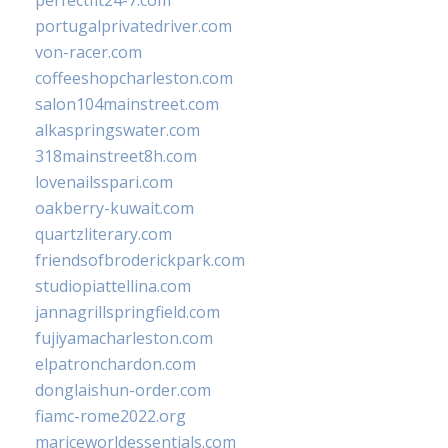
perfectfit24-7.com
portugalprivatedriver.com
von-racer.com
coffeeshopcharleston.com
salon104mainstreet.com
alkaspringswater.com
318mainstreet8h.com
lovenailsspari.com
oakberry-kuwait.com
quartzliterary.com
friendsofbroderickpark.com
studiopiattellina.com
jannagrillspringfield.com
fujiyamacharleston.com
elpatronchardon.com
donglaishun-order.com
fiamc-rome2022.org
mariceworldessentials.com