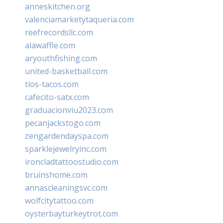
anneskitchen.org
valenciamarketytaqueria.com
reefrecordsllc.com
alawaffle.com
aryouthfishing.com
united-basketball.com
tios-tacos.com
cafecito-satx.com
graduacionviu2023.com
pecanjackstogo.com
zengardendayspa.com
sparklejewelryinc.com
ironcladtattoostudio.com
bruinshome.com
annascleaningsvc.com
wolfcitytattoo.com
oysterbayturkeytrot.com