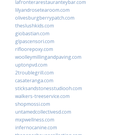
lafronterarestauranteybar.com
lilyandrosetearoom.com
olivesburgberrypatch.com
theslushkids.com
giobastian.com
glpascensori.com
rifloorepoxy.com
woolleymillingandpaving.com
uptonpvd.com
2troublegrill.com
casateranga.com
sticksandstonesstudiooh.com
walkers-treeservice.com
shopmossi.com
untamedcollectivesd.com
mxpwellness.com
infernocanine.com