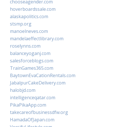
chooseagender.com
hoverboardssale.com
alaskapolitics.com
stsmp.org
manoelneves.com
mandelaeffectlibrary.com
roselynns.com
balanceyoganj.com
salesforceblogs.com
TrainGames365.com
BaytownEvaCationRentals.com
JabalpurCakeDelivery.com
halobjd.com
intelligenceqatar.com
PikaPikaApp.com
takecareofbusinessdfw.org
HamadaOfJapan.com