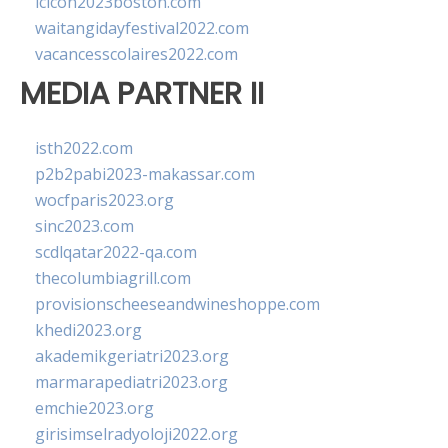
lcicon2023boston.com
waitangidayfestival2022.com
vacancesscolaires2022.com
MEDIA PARTNER II
isth2022.com
p2b2pabi2023-makassar.com
wocfparis2023.org
sinc2023.com
scdlqatar2022-qa.com
thecolumbiagrill.com
provisionscheeseandwineshoppe.com
khedi2023.org
akademikgeriatri2023.org
marmarapediatri2023.org
emchie2023.org
girisimselradyoloji2022.org