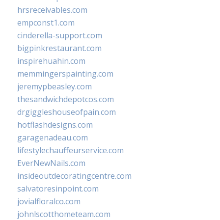
hrsreceivables.com
empconst1.com
cinderella-support.com
bigpinkrestaurant.com
inspirehuahin.com
memmingerspainting.com
jeremypbeasley.com
thesandwichdepotcos.com
drgiggleshouseofpain.com
hotflashdesigns.com
garagenadeau.com
lifestylechauffeurservice.com
EverNewNails.com
insideoutdecoratingcentre.com
salvatoresinpoint.com
jovialfloralco.com
johnlscotthometeam.com