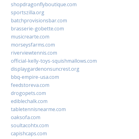
shopdragonflyboutique.com
sportszilla.org
batchprovisionsbar.com
brasserie-gobette.com
musicrearte.com
morseysfarms.com
riverviewtennis.com
official-kelly-toys-squishmallows.com
displaygardenonsuncrest.org
bbq-empire-usa.com
feedstoreva.com
drogopets.com
ediblechalk.com
tabletennisnearme.com
oaksofa.com
soultacohtx.com
capishcaps.com