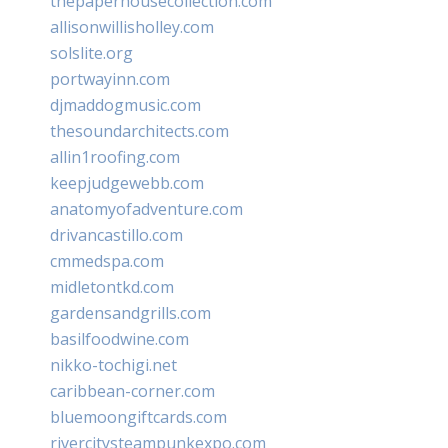
thepaperhousecollection.com
allisonwillisholley.com
solslite.org
portwayinn.com
djmaddogmusic.com
thesoundarchitects.com
allin1roofing.com
keepjudgewebb.com
anatomyofadventure.com
drivancastillo.com
cmmedspa.com
midletontkd.com
gardensandgrills.com
basilfoodwine.com
nikko-tochigi.net
caribbean-corner.com
bluemoongiftcards.com
rivercitysteampunkexpo.com