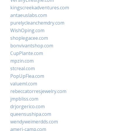
VersifyLifestyle.com
kingscreekadventures.com
antaeuslabs.com
purelycleanchemdry.com
WishOping.com
shoplegacee.com
bonvivantshop.com
CupPlante.com
mpzin.com
stcreal.com
PopUpFlea.com
valueml.com
rebeccatorresjewelry.com
jmpbliss.com
drjorgerico.com
queensushipa.com
wendyweimerdds.com
ameri-camp.com