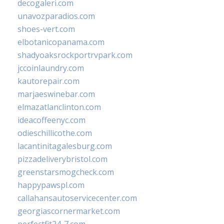
decogaleri.com
unavozparadios.com
shoes-vert.com
elbotanicopanama.com
shadyoaksrockportrvpark.com
jccoinlaundry.com
kautorepair.com
marjaeswinebar.com
elmazatlanclinton.com
ideacoffeenyc.com
odieschillicothe.com
lacantinitagalesburg.com
pizzadeliverybristol.com
greenstarsmogcheck.com
happypawspl.com
callahansautoservicecenter.com
georgiascornermarket.com