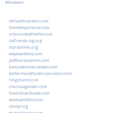
Menawan
okhealthcareers.com
theintexperience.com
unboundedthefilm.com
catfriends-bg.org
marianlives.org
waywardtees.com
pidfloorsexpress.com
bancodevenezuelaen.com
bettermoodfoodcorporation.com
hingstonnt.com
chooseagender.com
hoverboardssale.com
alaskapolitics.com
stsmp.org
manoelneves.com