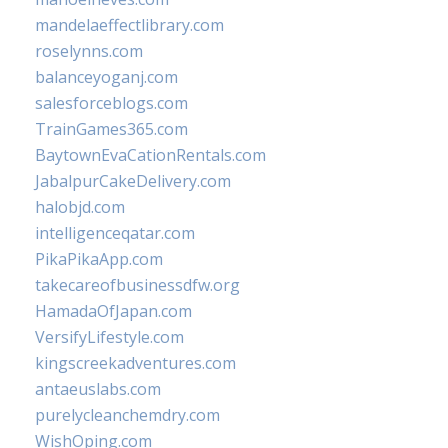
mandelaeffectlibrary.com
roselynns.com
balanceyoganj.com
salesforceblogs.com
TrainGames365.com
BaytownEvaCationRentals.com
JabalpurCakeDelivery.com
halobjd.com
intelligenceqatar.com
PikaPikaApp.com
takecareofbusinessdfw.org
HamadaOfJapan.com
VersifyLifestyle.com
kingscreekadventures.com
antaeuslabs.com
purelycleanchemdry.com
WishOping.com