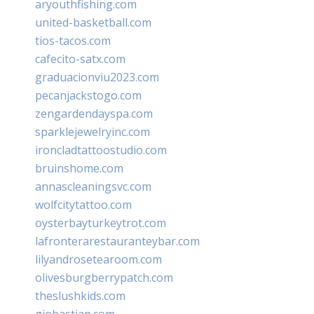
aryouthfishing.com
united-basketball.com
tios-tacos.com
cafecito-satx.com
graduacionviu2023.com
pecanjackstogo.com
zengardendayspa.com
sparklejewelryinc.com
ironcladtattoostudio.com
bruinshome.com
annascleaningsvc.com
wolfcitytattoo.com
oysterbayturkeytrot.com
lafronterarestauranteybar.com
lilyandrosetearoom.com
olivesburgberrypatch.com
theslushkids.com
giobastian.com