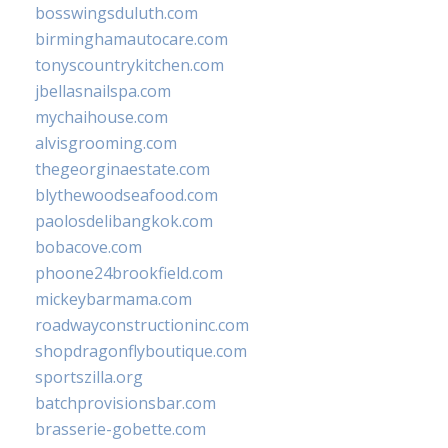
bosswingsduluth.com
birminghamautocare.com
tonyscountrykitchen.com
jbellasnailspa.com
mychaihouse.com
alvisgrooming.com
thegeorginaestate.com
blythewoodseafood.com
paolosdelibangkok.com
bobacove.com
phoone24brookfield.com
mickeybarmama.com
roadwayconstructioninc.com
shopdragonflyboutique.com
sportszilla.org
batchprovisionsbar.com
brasserie-gobette.com