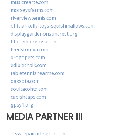
musicrearte.com
morseysfarms.com
riverviewtennis.com
official-kelly-toys-squishmallows.com
displaygardenonsuncrest.org
bbq-empire-usa.com
feedstoreva.com
drogopets.com
ediblechalk.com
tabletennisnearme.com
oaksofa.com
soultacohtx.com
capishcaps.com
gpsyfl.org
MEDIA PARTNER III
vwrepairarlington.com