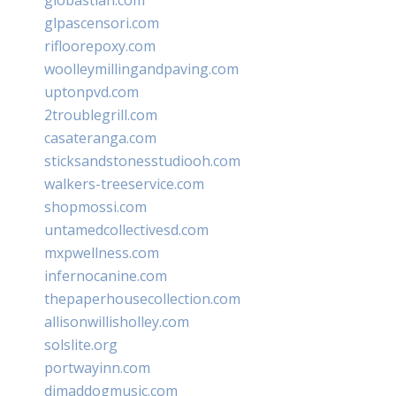
glpascensori.com
rifloorepoxy.com
woolleymillingandpaving.com
uptonpvd.com
2troublegrill.com
casateranga.com
sticksandstonesstudiooh.com
walkers-treeservice.com
shopmossi.com
untamedcollectivesd.com
mxpwellness.com
infernocanine.com
thepaperhousecollection.com
allisonwillisholley.com
solslite.org
portwayinn.com
djmaddogmusic.com