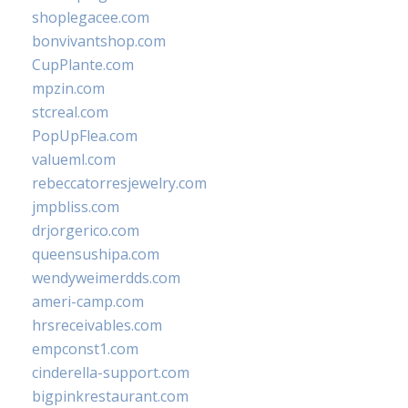
shoplegacee.com
bonvivantshop.com
CupPlante.com
mpzin.com
stcreal.com
PopUpFlea.com
valueml.com
rebeccatorresjewelry.com
jmpbliss.com
drjorgerico.com
queensushipa.com
wendyweimerdds.com
ameri-camp.com
hrsreceivables.com
empconst1.com
cinderella-support.com
bigpinkrestaurant.com