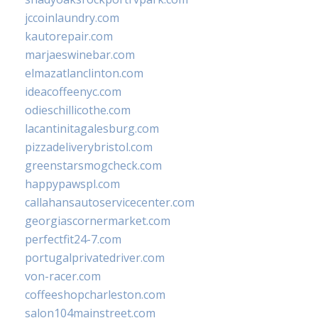
jccoinlaundry.com
kautorepair.com
marjaeswinebar.com
elmazatlanclinton.com
ideacoffeenyc.com
odieschillicothe.com
lacantinitagalesburg.com
pizzadeliverybristol.com
greenstarsmogcheck.com
happypawspl.com
callahansautoservicecenter.com
georgiascornermarket.com
perfectfit24-7.com
portugalprivatedriver.com
von-racer.com
coffeeshopcharleston.com
salon104mainstreet.com