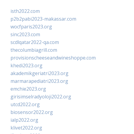
isth2022.com
p2b2pabi2023-makassar.com
wocfparis2023.org
sinc2023.com
scdlqatar2022-qa.com
thecolumbiagrill.com
provisionscheeseandwineshoppe.com
khedi2023.org
akademikgeriatri2023.org
marmarapediatri2023.org
emchie2023.org
girisimselradyoloji2022.org
utcd2022.org
biosensor2022.org
ialp2022.org
klivet2022.org