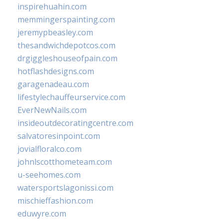
inspirehuahin.com
memmingerspainting.com
jeremypbeasley.com
thesandwichdepotcos.com
drgiggleshouseofpain.com
hotflashdesigns.com
garagenadeau.com
lifestylechauffeurservice.com
EverNewNails.com
insideoutdecoratingcentre.com
salvatoresinpoint.com
jovialfloralco.com
johnlscotthometeam.com
u-seehomes.com
watersportslagonissi.com
mischieffashion.com
eduwyre.com