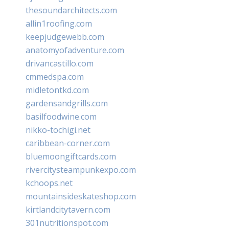
thesoundarchitects.com
allin1roofing.com
keepjudgewebb.com
anatomyofadventure.com
drivancastillo.com
cmmedspa.com
midletontkd.com
gardensandgrills.com
basilfoodwine.com
nikko-tochigi.net
caribbean-corner.com
bluemoongiftcards.com
rivercitysteampunkexpo.com
kchoops.net
mountainsideskateshop.com
kirtlandcitytavern.com
301nutritionspot.com