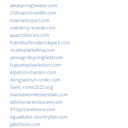
alkaspringswater.com
318mainstreet8h.com
lovenailsspari.com
oakberry-kuwait.com
quartzliterary.com
friendsofbroderickpark.com
studiopiattellina.com
jannagrillspringfield.com
fujiyamacharleston.com
elpatronchardon.com
donglaishun-order.com
fiamc-rome2022.org
mariceworldessentials.com
lafisheriarestaurant.com
915jazzandmore.com
aguadulce-countryfair.com
jakehovis.com