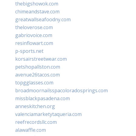
thebigshowok.com
chimeandstave.com
greatwallseafoodny.com
theloverose.com
gabriovoice.com
resinflowart.com
p-sports.net
korsairstreetwear.com
petshopallston.com
avenue26tacos.com
topgglasses.com
broadmoornailsspacoloradosprings.com
missblackpasadena.com
anneskitchen.org
valenciamarketytaqueria.com
reefrecordsllc.com
alawaffle.com