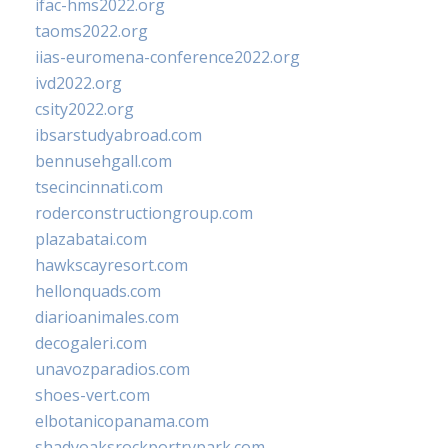
ifac-hms2022.org
taoms2022.org
iias-euromena-conference2022.org
ivd2022.org
csity2022.org
ibsarstudyabroad.com
bennusehgall.com
tsecincinnati.com
roderconstructiongroup.com
plazabatai.com
hawkscayresort.com
hellonquads.com
diarioanimales.com
decogaleri.com
unavozparadios.com
shoes-vert.com
elbotanicopanama.com
shadyoaksrockportrvpark.com