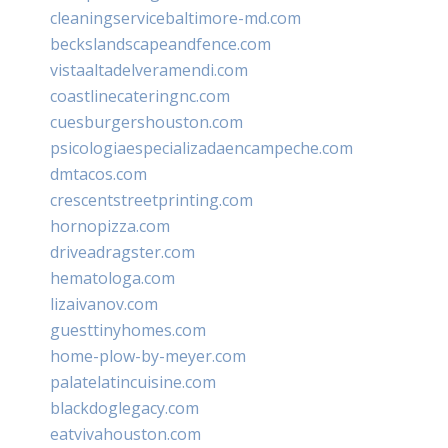
cleaningservicebaltimore-md.com
beckslandscapeandfence.com
vistaaltadelveramendi.com
coastlinecateringnc.com
cuesburgershouston.com
psicologiaespecializadaencampeche.com
dmtacos.com
crescentstreetprinting.com
hornopizza.com
driveadragster.com
hematologa.com
lizaivanov.com
guesttinyhomes.com
home-plow-by-meyer.com
palatelatincuisine.com
blackdoglegacy.com
eatvivahouston.com